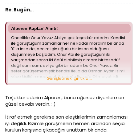
Re: Bugün...
Alperen Kaplan' Alıntı:
Öncelikle Onur Yavuz Abi'ye çok teşekkür ederim. Kendisi
ile görüştüğüm zamanlar her ne kadar moralim bir anda
'0' a inse de, benim için uğurlu bir insan olduğunu
düşünmeye başladım. Onur Abi ile görüştüğüm iki
yarışmadan sonra iki ödül alabilmiş olmam bir tesadüf
değil sanırsam, evliya gibi bir adam bu Onur Yavuz. Bir
sefer görüşememiştik kendisi ile, o da Osman Aydın isimli
yüce kişiliğin maalesef 4. olduğu Felsefe Olimpiyatı idi.
Genişletmek için tıkla ...
Zannedersem sonucu tahmin edebiliyorsunuz...
Teşekkür ederim Alperen, bana uğursuz diyenlere en
güzel cevabı verdin. : )
İtiraf etmek gerekirse son eleştirilerimin zamanlaması
iyi değildi. Bizimle görüşmenin hemen ardından seçici
kurulun karşısına çıkacağını unuttum bir anda.