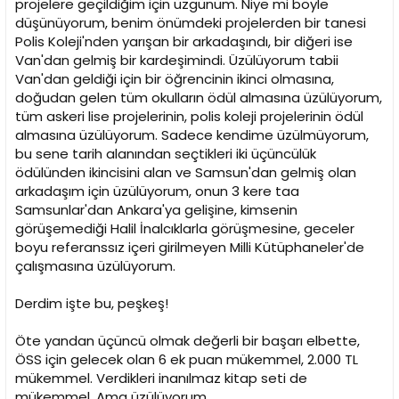
projelere geçildiğim için üzgünüm. Niye mi böyle
düşünüyorum, benim önümdeki projelerden bir tanesi
Polis Koleji'nden yarışan bir arkadaşındı, bir diğeri ise
Van'dan gelmiş bir kardeşimindi. Üzülüyorum tabii
Van'dan geldiği için bir öğrencinin ikinci olmasına,
doğudan gelen tüm okulların ödül almasına üzülüyorum,
tüm askeri lise projelerinin, polis koleji projelerinin ödül
almasına üzülüyorum. Sadece kendime üzülmüyorum,
bu sene tarih alanından seçtikleri iki üçüncülük
ödülünden ikincisini alan ve Samsun'dan gelmiş olan
arkadaşım için üzülüyorum, onun 3 kere taa
Samsunlar'dan Ankara'ya gelişine, kimsenin
görüşemediği Halil İnalcıklarla görüşmesine, geceler
boyu referanssız içeri girilmeyen Milli Kütüphaneler'de
çalışmasına üzülüyorum.
Derdim işte bu, peşkeş!
Öte yandan üçüncü olmak değerli bir başarı elbette,
ÖSS için gelecek olan 6 ek puan mükemmel, 2.000 TL
mükemmel. Verdikleri inanılmaz kitap seti de
mükemmel. Ama üzülüyorum.