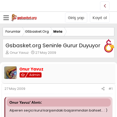
Giriş yap
Kayıt ol
Forumlar
GSbasket.Org
Mola
Gsbasket.org Seninle Gurur Duyuyor
K
B
Onur Yavuz
27 May 2009
o
a
n
ş
u
l
Onur Yavuz
y
a
Admin
u
n
B
g
a
ı
27 May 2009
#1
ş
ç
l
t
a
a
Onur Yavuz' Alıntı:
t
r
a
i
Alperen seçici kurul karşısındaki başarımından bahset... : )
n
h