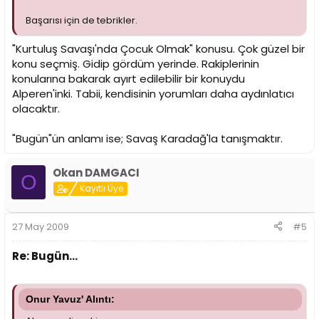
Başarısı için de tebrikler.
"Kurtuluş Savaşı'nda Çocuk Olmak" konusu. Çok güzel bir
konu seçmiş. Gidip gördüm yerinde. Rakiplerinin
konularına bakarak ayırt edilebilir bir konuydu
Alperen'inki. Tabii, kendisinin yorumları daha aydınlatıcı
olacaktır.
"Bugün"ün anlamı ise; Savaş Karadağ'la tanışmaktır.
Okan DAMGACI
O
Kayıtlı Üye
27 May 2009
#5
Re: Bugün...
Onur Yavuz' Alıntı: