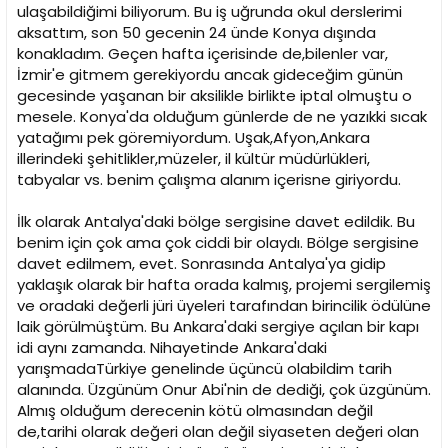
ulaşabildiğimi biliyorum. Bu iş uğrunda okul derslerimi
aksattım, son 50 gecenin 24 ünde Konya dışında
konakladım. Geçen hafta içerisinde de,bilenler var,
İzmir'e gitmem gerekiyordu ancak gideceğim günün
gecesinde yaşanan bir aksilikle birlikte iptal olmuştu o
mesele. Konya'da olduğum günlerde de ne yazıkki sıcak
yatağımı pek göremiyordum. Uşak,Afyon,Ankara
illerindeki şehitlikler,müzeler, il kültür müdürlükleri,
tabyalar vs. benim çalışma alanım içerisne giriyordu.
İlk olarak Antalya'daki bölge sergisine davet edildik. Bu
benim için çok ama çok ciddi bir olaydı. Bölge sergisine
davet edilmem, evet. Sonrasında Antalya'ya gidip
yaklaşık olarak bir hafta orada kalmış, projemi sergilemiş
ve oradaki değerli jüri üyeleri tarafından birincilik ödülüne
laik görülmüştüm. Bu Ankara'daki sergiye açılan bir kapı
idi aynı zamanda. Nihayetinde Ankara'daki
yarışmadaTürkiye genelinde üçüncü olabildim tarih
alanında. Üzgünüm Onur Abi'nin de dediği, çok üzgünüm.
Almış olduğum derecenin kötü olmasından değil
de,tarihi olarak değeri olan değil siyaseten değeri olan