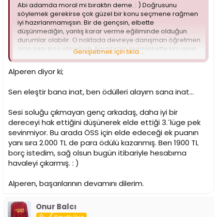
i
Abi adamda moral mi bıraktın deme. : ) Doğrusunu
söylemek gerekirse çok güzel bir konu seçmene rağmen
iyi hazırlanmamışsın. Bir de gençsin, elbette
düşünmediğin, yanlış karar verme eğiliminde olduğun
durumlar olabilir. O noktada devreye danışman öğretmen
girip seni ikna etmeliydi. Ama bizim memlekette kim işine
Genişletmek için tıkla ...
doğru düzgün sahip çıkıyor ki danışman öğretmenler
özen göstersin. Teselli etmek için söylemiyorum, projende
Alperen diyor ki;
eleştirdiğim konularda hatanın %25´i sana aitse %75´i
öğretmenine aittir.
Sen eleştir bana inat, ben ödülleri alayım sana inat...
Her şeye rağmen böyle bir yarışmaya katılmak cesaret
işidir. Yarışmada bölge elemelerini geçmek de
Sesi soluğu çıkmayan genç arkadaş, daha iyi bir
küçümsenmeyecek bir başarıdır. Umarım emeklerinin
dereceyi hak ettiğini düşünerek elde ettiği 3.´lüge pek
karşılığını alırsın.
sevinmiyor. Bu arada ÖSS için elde edeceği ek puanın
yanı sıra 2.000 TL de para ödülü kazanmış. Ben 1900 TL
borç istedim, sağ olsun bugün itibariyle hesabıma
havaleyi çıkarmış. : )
Alperen, başarılarının devamını dilerim.
Onur Balcı