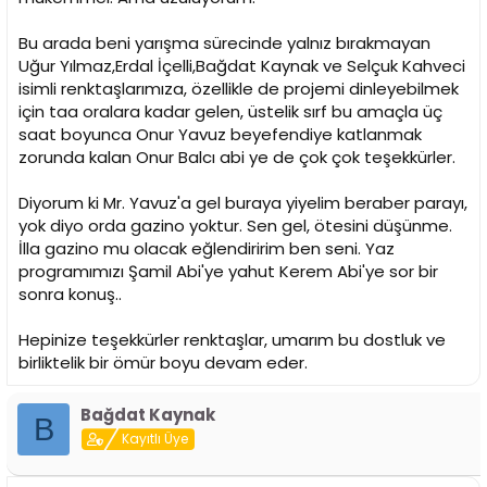
Bu arada beni yarışma sürecinde yalnız bırakmayan
Uğur Yılmaz,Erdal İçelli,Bağdat Kaynak ve Selçuk Kahveci
isimli renktaşlarımıza, özellikle de projemi dinleyebilmek
için taa oralara kadar gelen, üstelik sırf bu amaçla üç
saat boyunca Onur Yavuz beyefendiye katlanmak
zorunda kalan Onur Balcı abi ye de çok çok teşekkürler.
Diyorum ki Mr. Yavuz'a gel buraya yiyelim beraber parayı,
yok diyo orda gazino yoktur. Sen gel, ötesini düşünme.
İlla gazino mu olacak eğlendiririm ben seni. Yaz
programımızı Şamil Abi'ye yahut Kerem Abi'ye sor bir
sonra konuş..
Hepinize teşekkürler renktaşlar, umarım bu dostluk ve
birliktelik bir ömür boyu devam eder.
Bağdat Kaynak
B
Kayıtlı Üye