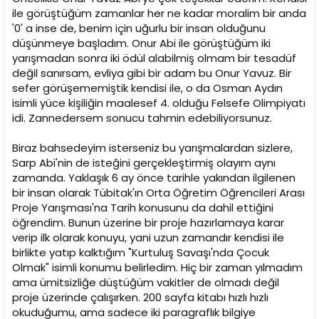
ile görüştüğüm zamanlar her ne kadar moralim bir anda
'0' a inse de, benim için uğurlu bir insan olduğunu
düşünmeye başladım. Onur Abi ile görüştüğüm iki
yarışmadan sonra iki ödül alabilmiş olmam bir tesadüf
değil sanırsam, evliya gibi bir adam bu Onur Yavuz. Bir
sefer görüşememiştik kendisi ile, o da Osman Aydın
isimli yüce kişiliğin maalesef 4. olduğu Felsefe Olimpiyatı
idi. Zannedersem sonucu tahmin edebiliyorsunuz.
Biraz bahsedeyim isterseniz bu yarışmalardan sizlere,
Sarp Abi'nin de isteğini gerçekleştirmiş olayım aynı
zamanda. Yaklaşık 6 ay önce tarihle yakından ilgilenen
bir insan olarak Tübitak'ın Orta Öğretim Öğrencileri Arası
Proje Yarışması'na Tarih konusunu da dahil ettiğini
öğrendim. Bunun üzerine bir proje hazırlamaya karar
verip ilk olarak konuyu, yani uzun zamandır kendisi ile
birlikte yatıp kalktığım "Kurtuluş Savaşı'nda Çocuk
Olmak" isimli konumu belirledim. Hiç bir zaman yılmadım
ama ümitsizliğe düştüğüm vakitler de olmadı değil
proje üzerinde çalışırken. 200 sayfa kitabı hızlı hızlı
okuduğumu, ama sadece iki paragraflık bilgiye