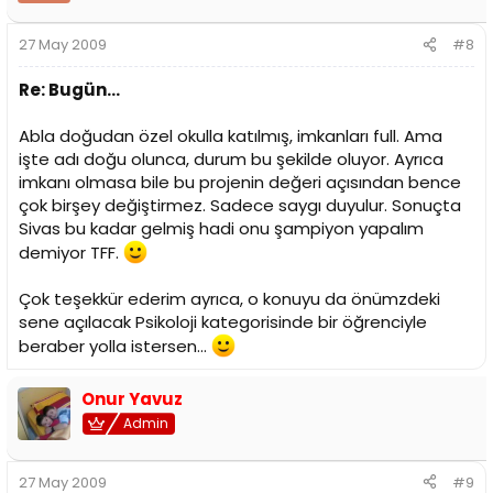
27 May 2009
#8
Re: Bugün...
Abla doğudan özel okulla katılmış, imkanları full. Ama
işte adı doğu olunca, durum bu şekilde oluyor. Ayrıca
imkanı olmasa bile bu projenin değeri açısından bence
çok birşey değiştirmez. Sadece saygı duyulur. Sonuçta
Sivas bu kadar gelmiş hadi onu şampiyon yapalım
demiyor TFF.
Çok teşekkür ederim ayrıca, o konuyu da önümzdeki
sene açılacak Psikoloji kategorisinde bir öğrenciyle
beraber yolla istersen...
Onur Yavuz
Admin
27 May 2009
#9