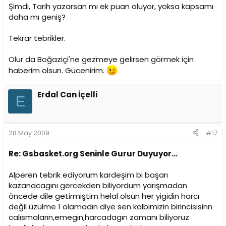
Şimdi, Tarih yazarsan mı ek puan oluyor, yoksa kapsamı
daha mı geniş?
Tekrar tebrikler.
Olur da Boğaziçi'ne gezmeye gelirsen görmek için
haberim olsun. Gücenirim.
Erdal Can İçelli
E
28 May 2009
#17
Re: Gsbasket.org Seninle Gurur Duyuyor...
Alperen tebrik ediyorum kardeşim bi başarı
kazanacagını gercekden biliyordum yarışmadan
öncede dile getirmiştim helal olsun her yigidin harcı
değil üzülme 1 olamadın diye sen kalbimizin birincisisinn
calısmaların,emegin,harcadagın zamanı biliyoruz