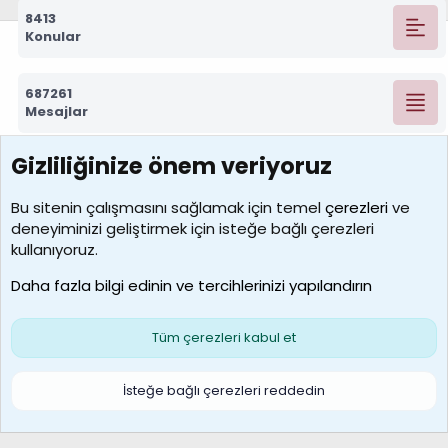
8413
Konular
687261
Mesajlar
Gizliliğinize önem veriyoruz
7388
Kullanıcılar
Bu sitenin çalışmasını sağlamak için temel
çerezleri
ve
deneyiminizi geliştirmek için isteğe bağlı çerezleri
borabekirogluu
kullanıyoruz.
Son üye
Daha fazla bilgi edinin ve tercihlerinizi yapılandırın
Bize ulaşın
Şartlar ve kurallar
Gizlilik politikası
Çerezler
Yardım
Ana sayfa
R
Tüm çerezleri kabul et
S
S
Galatasaray Basketbol | GS Basket Taraftar Platformu
İsteğe bağlı çerezleri reddedin
®
Community platform by XenForo
© 2010-2026 XenForo Ltd.
XenForo Türkçe 🇹🇷 Destek Forumu –
XenWp.Com