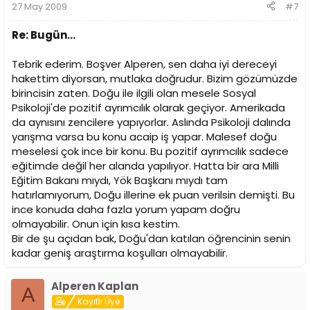
27 May 2009
#7
Re: Bugün...
Tebrik ederim. Boşver Alperen, sen daha iyi dereceyi
hakettim diyorsan, mutlaka doğrudur. Bizim gözümüzde
birincisin zaten. Doğu ile ilgili olan mesele Sosyal
Psikoloji'de pozitif ayrımcılık olarak geçiyor. Amerikada
da aynısını zencilere yapıyorlar. Aslında Psikoloji dalında
yarışma varsa bu konu acaip iş yapar. Malesef doğu
meselesi çok ince bir konu. Bu pozitif ayrımcılık sadece
eğitimde değil her alanda yapılıyor. Hatta bir ara Milli
Eğitim Bakanı mıydı, Yök Başkanı mıydı tam
hatırlamıyorum, Doğu illerine ek puan verilsin demişti. Bu
ince konuda daha fazla yorum yapam doğru
olmayabilir. Onun için kısa kestim.
Bir de şu açıdan bak, Doğu'dan katılan öğrencinin senin
kadar geniş araştırma koşulları olmayabilir.
Alperen Kaplan
A
Kayıtlı Üye