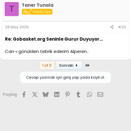
Taner Tunala
T
Kayıtlı Üye
28 May 2009
#20
Re: Gsbasket.org Seninle Gurur Duyuyor...
Can-ı gönülden tebrik ederim Alperen..
Son
1 of 3
Sonraki
Cevap yazmak için giriş yap yada kayıt ol.
Facebook
X (Twitter)
Bluesky
LinkedIn
Pinterest
Tumblr
WhatsApp
E-posta
Paylaş: