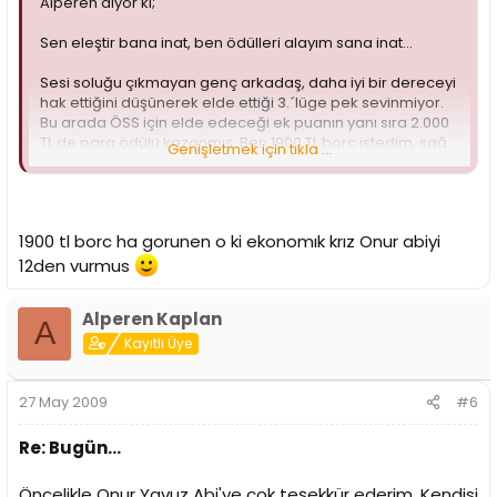
Alperen diyor ki;
Sen eleştir bana inat, ben ödülleri alayım sana inat...
Sesi soluğu çıkmayan genç arkadaş, daha iyi bir dereceyi
hak ettiğini düşünerek elde ettiği 3.´lüge pek sevinmiyor.
Bu arada ÖSS için elde edeceği ek puanın yanı sıra 2.000
TL de para ödülü kazanmış. Ben 1900 TL borç istedim, sağ
Genişletmek için tıkla ...
olsun bugün itibariyle hesabıma havaleyi çıkarmış. : )
Alperen, başarılarının devamını dilerim.
1900 tl borc ha gorunen o ki ekonomık krız Onur abiyi
12den vurmus
Alperen Kaplan
A
Kayıtlı Üye
27 May 2009
#6
Re: Bugün...
Öncelikle Onur Yavuz Abi'ye çok teşekkür ederim. Kendisi