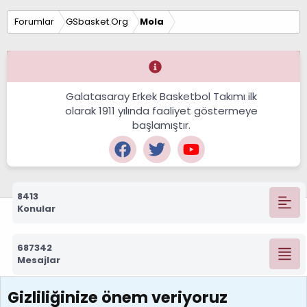
Forumlar
GSbasket.Org
Mola
Galatasaray Erkek Basketbol Takımı ilk
olarak 1911 yılında faaliyet göstermeye
başlamıştır.
8413
Konular
687342
Mesajlar
Gizliliğinize önem veriyoruz
7390