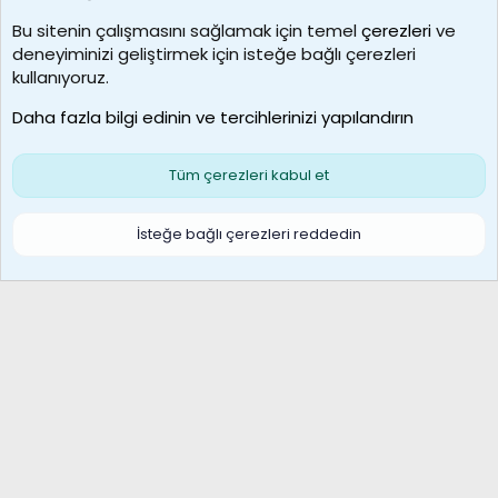
Kullanıcılar
Bu sitenin çalışmasını sağlamak için temel
çerezleri
ve
deneyiminizi geliştirmek için isteğe bağlı çerezleri
MosesBrownHayranı
kullanıyoruz.
Son üye
Daha fazla bilgi edinin ve tercihlerinizi yapılandırın
Bize ulaşın
Şartlar ve kurallar
Gizlilik politikası
Çerezler
Yardım
Ana sayfa
R
Tüm çerezleri kabul et
S
S
Galatasaray Basketbol | GS Basket Taraftar Platformu
İsteğe bağlı çerezleri reddedin
®
Community platform by XenForo
© 2010-2026 XenForo Ltd.
XenForo Türkçe 🇹🇷 Destek Forumu –
XenWp.Com