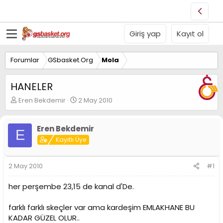
Giriş yap
Kayıt ol
Forumlar
GSbasket.Org
Mola
HANELER
K
B
Eren Bekdemir
2 May 2010
o
a
n
ş
u
l
Eren Bekdemir
E
y
a
Kayıtlı Üye
u
n
B
g
a
ı
2 May 2010
#1
ş
ç
l
t
her perşembe 23,15 de kanal d'De.
a
a
t
r
farklı farklı skeçler var ama kardeşim EMLAKHANE BU
a
i
n
h
KADAR GÜZEL OLUR..