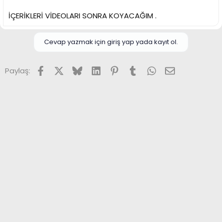
i
İÇERİKLERİ VİDEOLARI SONRA KOYACAĞIM .
Cevap yazmak için giriş yap yada kayıt ol.
Facebook
X (Twitter)
Bluesky
LinkedIn
Pinterest
Tumblr
WhatsApp
E-posta
Paylaş: