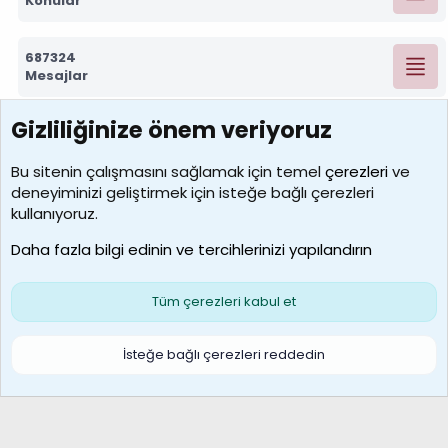
Konular
687324
Mesajlar
Gizliliğinize önem veriyoruz
7390
Kullanıcılar
Bu sitenin çalışmasını sağlamak için temel
çerezleri
ve
deneyiminizi geliştirmek için isteğe bağlı çerezleri
MosesBrownHayranı
kullanıyoruz.
Son üye
Daha fazla bilgi edinin ve tercihlerinizi yapılandırın
Bize ulaşın
Şartlar ve kurallar
Gizlilik politikası
Çerezler
Yardım
Ana sayfa
R
Tüm çerezleri kabul et
S
S
Galatasaray Basketbol | GS Basket Taraftar Platformu
İsteğe bağlı çerezleri reddedin
®
Community platform by XenForo
© 2010-2026 XenForo Ltd.
XenForo Türkçe 🇹🇷 Destek Forumu –
XenWp.Com