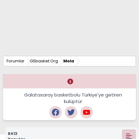
Forumlar
GSbasket.Org
Mola
Galatasaray basketbolu Türkiye'ye getiren
kulüptür
8413