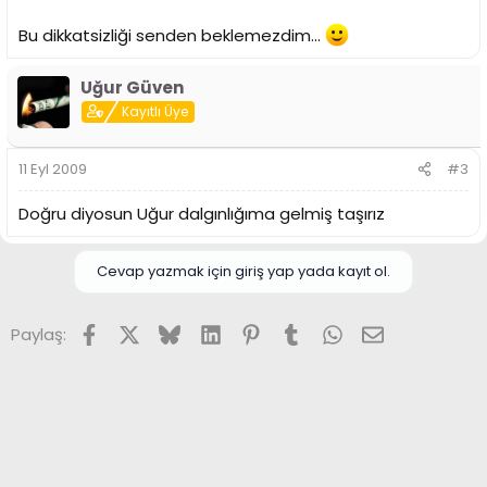
Bu dikkatsizliği senden beklemezdim...
Uğur Güven
Kayıtlı Üye
11 Eyl 2009
#3
Doğru diyosun Uğur dalgınlığıma gelmiş taşırız
Cevap yazmak için giriş yap yada kayıt ol.
Facebook
X (Twitter)
Bluesky
LinkedIn
Pinterest
Tumblr
WhatsApp
E-posta
Paylaş: