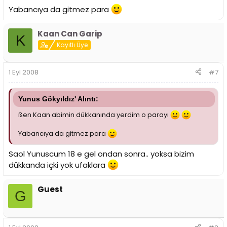
Yabancıya da gitmez para
Kaan Can Garip
K
Kayıtlı Üye
1 Eyl 2008
#7
Yunus Gökyıldız' Alıntı:
ßen Kaan abimin dükkanında yerdim o parayı
Yabancıya da gitmez para
Saol Yunuscum 18 e gel ondan sonra.. yoksa bizim
dükkanda içki yok ufaklara
Guest
G