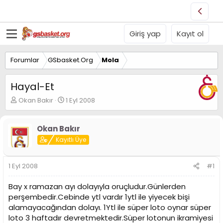
Giriş yap
Kayıt ol
Forumlar
GSbasket.Org
Mola
Hayal-Et
K
B
Okan Bakır
1 Eyl 2008
o
a
n
ş
u
l
Okan Bakır
y
a
Kayıtlı Üye
u
n
B
g
a
ı
1 Eyl 2008
#1
ş
ç
l
t
Bay x ramazan ayı dolayıyla oruçludur.Günlerden
a
a
perşembedir.Cebinde ytl vardır 1ytl ile yiyecek bişi
t
r
alamayacağından dolayı. 1Ytl ile süper loto oynar süper
a
i
n
h
loto 3 haftadır devretmektedir.Süper lotonun ikramiyesi