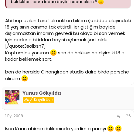
bulduktan sonra iddaa bayiini napacaksın ?
Abi hep ezilen taraf olmaktan bıktım şu iddaa olayındaki
18 yaş sınırı canıma tak ettirdi.Her gittiğim bayiide
dışlanmaktan imanım gevredi bu olaya bi son vermek
için peder e bi iddaa bayisi açtırmak şart oldu.
[/quote:3solbsn7]
Koptum bu yoruma
sen de haklısın ne diyim ki 18 e
kadar beklemek şart.
ben de heralde Cihangirden studio daire birde porsche
alırdım
Yunus Gökyıldız
Kayıtlı Üye
1 Eyl 2008
#6
ßen Kaan abimin dükkanında yerdim o parayı