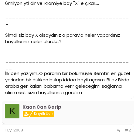
i
6milyon ytl dir ve ikramiye bay ''X'' e çıkar....
_____________________________________
_
Şimdi siz bay X olsaydınız o parayla neler yapardınız
hayalleriniz neler olurdu..?
_____________________________________
__
İlk ben yazıyım..O paranın bir bölümüyle Semtin en güzel
yerinden bir dükkan bulup iddaa bayii açarım..Bi ev Birde
araba geri kalanı babama verir geleceğimi sağlama
alırım eet sizin hayallerinizi görelim
Kaan Can Garip
K
Kayıtlı Üye
1 Eyl 2008
#2