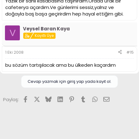
Yazlık bir sahil kasabasına taşınırdım.Orada ufak bir
cafeterya açardım.Ve günlerimi sessiz,yalnız ve
doğayla baş başa geçirirdim hep hayal ettiğim gibi.
Veysel Baran Kaya
V
Kayıtlı Üye
1 Eki 2008
#15
bu sözüm tartışılacak ama bu ülkeden kaçardım
Cevap yazmak için giriş yap yada kayıt ol.
Facebook
X (Twitter)
Bluesky
LinkedIn
Pinterest
Tumblr
WhatsApp
E-posta
Paylaş: