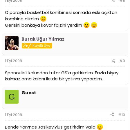
1 Eyl 2008
#8
O parayla basketbol kombinesi sonrada eski açıktan
kombine alırdım
Gerisini bankaya koyar faizini yerdim
Burak Uğur Yılmaz
Kayıtlı Üye
1 Eyl 2008
#9
Spanoulis'i kolundan tutar GS'a getirirdim. Fazla bişey
kalmaz ama kalanı ile de bir yatırım yapardım...
Guest
G
1 Eyl 2008
#10
Bende ?ar?nas Jasikevi?ius getirirdim valla