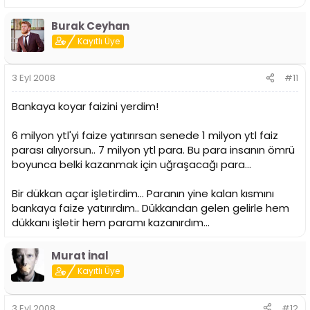
Burak Ceyhan
Kayıtlı Üye
3 Eyl 2008
#11
Bankaya koyar faizini yerdim!
6 milyon ytl'yi faize yatırırsan senede 1 milyon ytl faiz
parası alıyorsun.. 7 milyon ytl para. Bu para insanın ömrü
boyunca belki kazanmak için uğraşacağı para...
Bir dükkan açar işletirdim... Paranın yine kalan kısmını
bankaya faize yatırırdım.. Dükkandan gelen gelirle hem
dükkanı işletir hem paramı kazanırdım...
Murat İnal
Kayıtlı Üye
3 Eyl 2008
#12