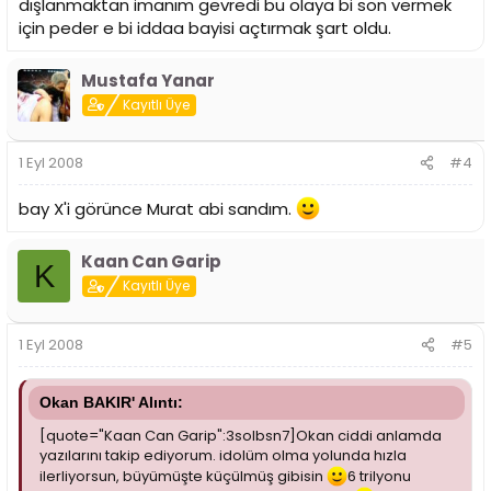
dışlanmaktan imanım gevredi bu olaya bi son vermek
için peder e bi iddaa bayisi açtırmak şart oldu.
Mustafa Yanar
Kayıtlı Üye
1 Eyl 2008
#4
bay
X
'i görünce Murat abi sandım.
Kaan Can Garip
K
Kayıtlı Üye
1 Eyl 2008
#5
Okan BAKIR' Alıntı:
[quote="Kaan Can Garip":3solbsn7]Okan ciddi anlamda
yazılarını takip ediyorum. idolüm olma yolunda hızla
ilerliyorsun, büyümüşte küçülmüş gibisin
6 trilyonu