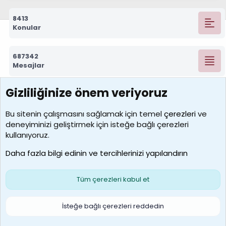
8413
Konular
687342
Mesajlar
Gizliliğinize önem veriyoruz
7390
Kullanıcılar
Bu sitenin çalışmasını sağlamak için temel
çerezleri
ve
deneyiminizi geliştirmek için isteğe bağlı çerezleri
MosesBrownHayranı
kullanıyoruz.
Son üye
Daha fazla bilgi edinin ve tercihlerinizi yapılandırın
Bize ulaşın
Şartlar ve kurallar
Gizlilik politikası
Çerezler
Yardım
Ana sayfa
R
Tüm çerezleri kabul et
S
S
Galatasaray Basketbol | GS Basket Taraftar Platformu
İsteğe bağlı çerezleri reddedin
®
Community platform by XenForo
© 2010-2026 XenForo Ltd.
XenForo Türkçe 🇹🇷 Destek Forumu –
XenWp.Com