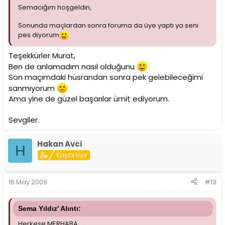
Semacığım hoşgeldin,
Sonunda maçlardan sonra foruma da üye yaptı ya seni
pes diyorum
Teşekkürler Murat,
Ben de anlamadım nasıl olduğunu
Son maçımdaki hüsrandan sonra pek gelebileceğimi
sanmıyorum
Ama yine de güzel başarılar ümit ediyorum.
Sevgiler.
Hakan Avci
H
Kayıtlı Üye
16 May 2009
#13
Sema Yıldız' Alıntı:
Herkese MERHABA ,