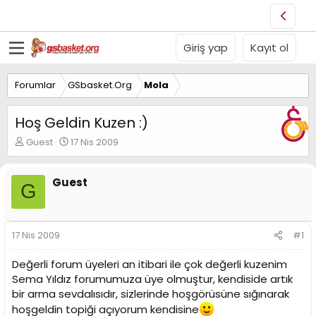
Giriş yap
Kayıt ol
Forumlar
GSbasket.Org
Mola
Hoş Geldin Kuzen :)
K
B
Guest
17 Nis 2009
o
a
n
ş
u
l
Guest
G
y
a
u
n
B
g
a
ı
17 Nis 2009
#1
ş
ç
l
t
Değerli forum üyeleri an itibari ile çok değerli kuzenim
a
a
Sema Yıldız forumumuza üye olmuştur, kendiside artık
t
r
bir arma sevdalısıdır, sizlerinde hoşgörüsüne sığınarak
a
i
n
h
hoşgeldin topiği açıyorum kendisine