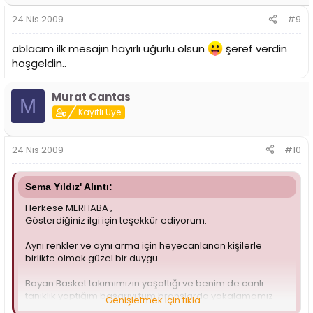
24 Nis 2009
#9
ablacım ilk mesajın hayırlı uğurlu olsun
şeref verdin
hoşgeldin..
Murat Cantas
M
Kayıtlı Üye
24 Nis 2009
#10
Sema Yıldız' Alıntı:
Herkese MERHABA ,
Gösterdiğiniz ilgi için teşekkür ediyorum.
Aynı renkler ve aynı arma için heyecanlanan kişilerle
birlikte olmak güzel bir duygu.
Bayan Basket takımımızın yaşattığı ve benim de canlı
tanıklık yaptığım başarıyı tüm branşlarda yakalamamız
Genişletmek için tıkla ...
dileğiyle,