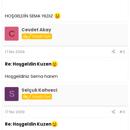
i
HOŞGELDİN SEMA YILDIZ
Cevdet Akay
C
Kayıtlı Üye
17 Nis 2009
#2
Re: Hoşgeldin Kuzen
Hoşgeldiniz Sema hanım
Selçuk Kahveci
S
Kayıtlı Üye
17 Nis 2009
#3
Re: Hoşgeldin Kuzen