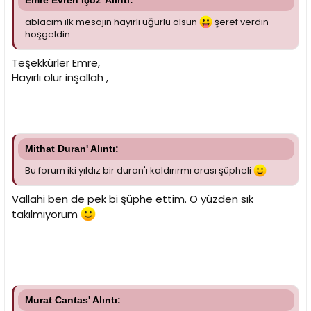
Emre Evren İçöz' Alıntı:
ablacım ilk mesajın hayırlı uğurlu olsun
şeref verdin
hoşgeldin..
Teşekkürler Emre,
Hayırlı olur inşallah ,
Mithat Duran' Alıntı:
Bu forum iki yıldız bir duran'ı kaldırırmı orası şüpheli
Vallahi ben de pek bi şüphe ettim. O yüzden sık
takılmıyorum
Murat Cantas' Alıntı: