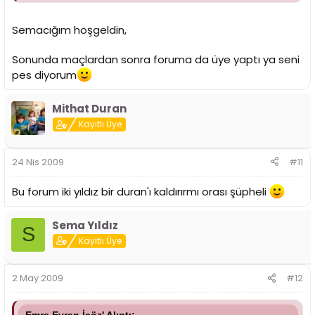
Sevgiler...
Semacığım hoşgeldin,
Sema Yıldız
Sonunda maçlardan sonra foruma da üye yaptı ya seni
Not: Teşekkürler Eyüp
pes diyorum
Mithat Duran
Kayıtlı Üye
24 Nis 2009
#11
Bu forum iki yıldız bir duran'ı kaldırırmı orası şüpheli
Sema Yıldız
S
Kayıtlı Üye
2 May 2009
#12