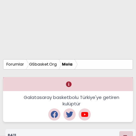
Forumlar
GSbasket.Org
Mola
Galatasaray basketbolu Türkiye'ye getiren
kulüptür
8411