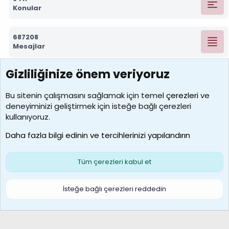
Konular
687208
Mesajlar
Gizliliğinize önem veriyoruz
7388
Kullanıcılar
Bu sitenin çalışmasını sağlamak için temel
çerezleri
ve
deneyiminizi geliştirmek için isteğe bağlı çerezleri
borabekirogluu
kullanıyoruz.
Son üye
Daha fazla bilgi edinin ve tercihlerinizi yapılandırın
Bize ulaşın
Şartlar ve kurallar
Gizlilik politikası
Çerezler
Yardım
Ana sayfa
R
Tüm çerezleri kabul et
S
S
Galatasaray Basketbol | GS Basket Taraftar Platformu
İsteğe bağlı çerezleri reddedin
®
Community platform by XenForo
© 2010-2026 XenForo Ltd.
XenForo Türkçe 🇹🇷 Destek Forumu –
XenWp.Com