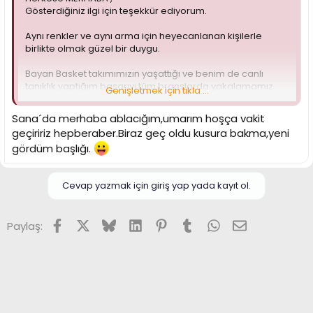
Gösterdiğiniz ilgi için teşekkür ediyorum.
Aynı renkler ve aynı arma için heyecanlanan kişilerle
birlikte olmak güzel bir duygu.
Bayan Basket takımımızın yaşattığı ve benim de canlı
tanıklık yaptığım başarıyı tüm branşlarda yakalamamız
Genişletmek için tıkla ...
dileğiyle,
Sana´da merhaba ablacığım,umarım hoşça vakit
Sevgiler...
geçiririz hepberaber.Biraz geç oldu kusura bakma,yeni
Sema Yıldız
gördüm başlığı.
Not: Teşekkürler Eyüp
Cevap yazmak için giriş yap yada kayıt ol.
Facebook
X (Twitter)
Bluesky
LinkedIn
Pinterest
Tumblr
WhatsApp
E-posta
Paylaş: