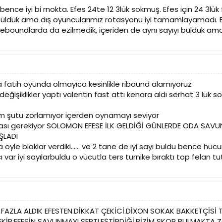
nce iyi bi rnokta. Efes 24te 12 3lük sokmuş. Efes için 24 3lük fa
gömüldük ama dış oyuncularımız rotasyonu iyi tamamlayamadı. B
Reboundlarda da ezilmedik, içeriden de aynı sayıyı bulduk ama
 fatih oyunda olmayıca kesinlikle ribaund alamıyoruz
 değişiklikler yaptı valentin fast attı kenara aldı serhat 3 lü
m şutu zorlamıyor içerden oynamayı seviyor
sı gerekiyor SOLOMON EFESE İLK GELDİĞİ GÜNLERDE ODA SAV
ŞLADI
ına öyle bloklar verdiki...... ve 2 tane de iyi sayı buldu bence h
 var iyi sayılarbuldu o vücutla ters turnike bıraktı top fela
FAZLA ALDIK EFESTEN.DİKKAT ÇEKİCİ.DİXON SOKAK BAKKETÇİSİ
R:EFESİN SAVUNMAYI SERTLEŞTİRDİĞİ,BİZİM SKOR BULMAKTA 