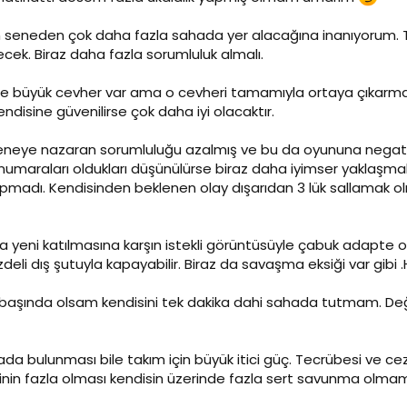
seneden çok daha fazla sahada yer alacağına inanıyorum. T
cek. Biraz daha fazla sorumluluk almalı.
 büyük cevher var ama o cevheri tamamıyla ortaya çıkarmak iç
kendisine güvenilirse çok daha iyi olacaktır.
eye nazaran sorumluluğu azalmış ve bu da oyununa negatif 
 4 numaraları oldukları düşünülürse biraz daha iyimser yakla
dı. Kendisinden beklenen olay dışarıdan 3 lük sallamak olma
 yeni katılmasına karşın istekli görüntüsüyle çabuk adapte oldu
li dış şutuyla kapayabilir. Biraz da savaşma eksiği var gibi 
başında olsam kendisini tek dakika dahi sahada tutmam. Deği
a bulunması bile takım için büyük itici güç. Tecrübesi ve ceza
rinin fazla olması kendisin üzerinde fazla sert savunma olma