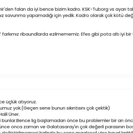
r'den falan da iyi bence bizim kadro. KSK-Tuborg vs ayarı 
mız savunma yapamadığı için yedik. Kadro olarak çok kötü değ
arkımız ribaundlarda ezilmememiz. Efes gibi pota altı iyi bir 
e üçlük atıyoruz.
tumuz yok.(Geçen sene bunun sıkıntısını çok çektik)
lil Üner.
i bunlar.Bence lig başlamadan önce bu problemler bir an önc
ünce onca zaman ve Galatasaray'ın çok değerli parasının boşa 
 değiştirilmemesi halinde bu sene maalesef yine hayal kırıklığı