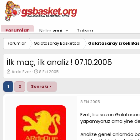
Forumlar
Neler yeni
Takvim
Forumlar
Galatasaray Basketbol
Galatasaray Erkek Bas
İlk maç, ilk analiz ! 07.10.2005
K
B
Arda Ezer
8 Eki 2005
o
a
n
ş
1
2
Sonraki
u
l
y
a
u
n
8 Eki 2005
B
g
a
ı
Evet; bu sezon Galatasaray
ş
ç
yapamıyoruz ama yine de ço
l
t
a
a
t
r
Analize genel anlamda ba
a
i