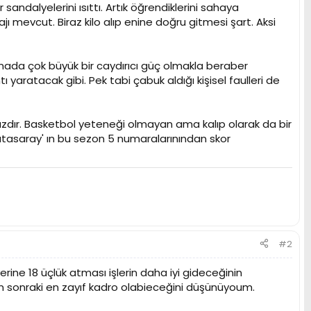
sandalyelerini ısıttı. Artık öğrendiklerini sahaya
ı mevcut. Biraz kilo alıp enine doğru gitmesi şart. Aksi
mada çok büyük bir caydırıcı güç olmakla beraber
aratacak gibi. Pek tabi çabuk aldığı kişisel faulleri de
azdır. Basketbol yeteneği olmayan ama kalıp olarak da bir
latasaray' ın bu sezon 5 numaralarınından skor
#2
 18 üçlük atması işlerin daha iyi gideceğinin
'den sonraki en zayıf kadro olabieceğini düşünüyoum.