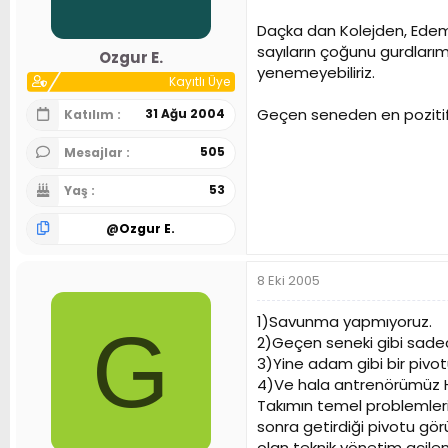
Daçka dan Kolejden, Edemi
sayıların çoğunu gurdları
Ozgur E.
yenemeyebiliriz.
Kayıtlı Üye
Geçen seneden en pozitif f
31 Ağu 2004
Katılım
505
Mesajlar
53
Yaş
@
Ozgur E.
8 Eki 2005
1)Savunma yapmıyoruz.
G
2)Geçen seneki gibi sadec
3)Yine adam gibi bir pivo
4)Ve hala antrenörümüz Ha
Takımın temel problemler
sonra getirdiği pivotu gör
olan teknik yönetim acilen