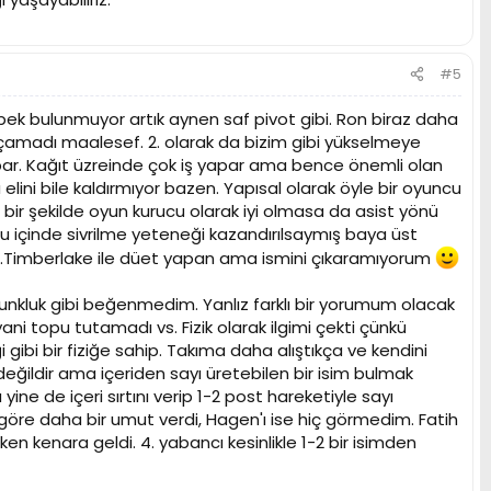
#5
pek bulunmuyor artık aynen saf pivot gibi. Ron biraz daha
 açamadı maalesef. 2. olarak da bizim gibi yükselmeye
par. Kağıt üzreinde çok iş yapar ama bence önemli olan
lini bile kaldırmıyor bazen. Yapısal olarak öyle bir oyuncu
 bir şekilde oyun kurucu olarak iyi olmasa da asist yönü
unu içinde sivrilme yeteneği kazandırılsaymış baya üst
 J.Timberlake ile düet yapan ama ismini çıkaramıyorum
unkluk gibi beğenmedim. Yanlız farklı bir yorumum olacak
ni topu tutamadı vs. Fizik olarak ilgimi çekti çünkü
 gibi bir fiziğe sahip. Takıma daha alıştıkça ve kendini
eğildir ama içeriden sayı üretebilen bir isim bulmak
ine de içeri sırtını verip 1-2 post hareketiyle sayı
e göre daha bir umut verdi, Hagen'ı ise hiç görmedim. Fatih
 kenara geldi. 4. yabancı kesinlikle 1-2 bir isimden