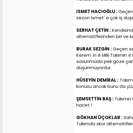
ISMET HACIOĞLU :
Geçen 
sezon İsmet' e çok iş düşe
SERHAT ÇETİN :
Kendisinde
alternatiflerinden biri ve 
BURAK SEZGİN :
Geçen sen
Kerem' in A Milii Takımın
savunmada pek göze çarpma
düşünmüyordur.
HÜSEYİN DEMİRAL :
Takıma
konusu ancak bunu da yüzde
ŞEMSETTİN BAŞ :
Takımın 
hacet !
GÖKHAN ÜÇOKLAR :
Sahad
Takımda skor alternatifle