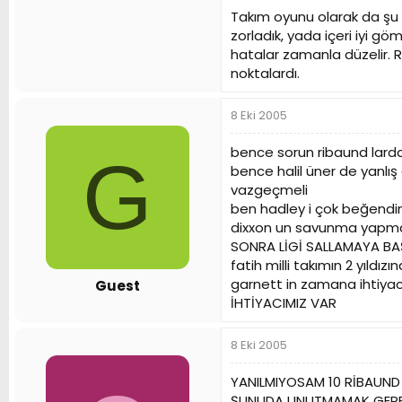
Takım oyunu olarak da şu be
zorladık, yada içeri iyi 
hatalar zamanla düzelir. 
noktalardı.
8 Eki 2005
bence sorun ribaund larda
G
bence halil üner de yanlış
vazgeçmeli
ben hadley i çok beğendi
dixxon un savunma yapma
SONRA LİGİ SALLAMAYA BA
fatih milli takımın 2 yıldız
garnett in zamana ihtiyacı
Guest
İHTİYACIMIZ VAR
8 Eki 2005
YANILMIYOSAM 10 RİBAUND 
ŞUNUDA UNUTMAMAK GEREKİ