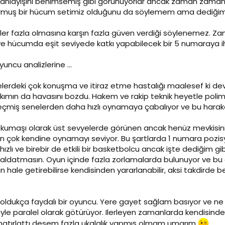
ol anlayışını benimsemiş gibi görünüyorlar ancak zaman zaman h
rmuş bir hücum setimiz olduğunu da söylemem ama dediğim g
fler fazla olmasına karşın fazla güven verdiği söylenemez. Zama
 ve hücumda eşit seviyede katkı yapabilecek bir 5 numaraya 
uncu analizlerine ...
erdeki çok konuşma ve itiraz etme hastalığı maalesef ki 
 takımın da havasını bozdu. Hakem ve rakip teknik heyetle polimi
çmiş senelerden daha hızlı oynamaya çabalıyor ve bu haraket t
kumaşı olarak üst sevyelerde görünen ancak henüz mevkisini b
an çok kendine oynamayı seviyor. Bu şartlarda 1 numara pozis
ızlı ve birebir de etkili bir basketbolcu ancak işte dediğim gibi
 aldatmasın. Oyun içinde fazla zorlamalarda bulunuyor ve bu da t
hale getirebilirse kendisinden yararlanabilir, aksi takdirde b
ldukça faydalı bir oyuncu. Yere gayet sağlam basıyor ve ne y
e paralel olarak götürüyor. Ilerleyen zamanlarda kendisinde
 hatırlattı desem fazla ukalalık yapmış olmam umarım