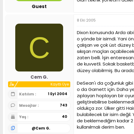
Guest
8 Eki 2005
Dixon konusunda Arda abi i
C
o yönde bir isimdi. Yani 
çalışan ve çok üst düzey 
sıkışan maçları açabilecek
zaten belli. İşin enteresa
de kuvvetli. Sokak basketb
düzey olabilrmiş. Bu arad
Cem G.
DeSean'ı da çoğunluk gibi
Kayıtlı Üye
o da Garnett için. Daha ye
1 Eyl 2004
Katılım
zıplayan hoplayan bir oyunc
geliştirebilirse beklenmed
743
Mesajlar
oldukça zor. Ülker gitti Ha
bulabilecek bir isim değil
40
Yaş
de beklemediğim kadar 2 g
kullanılmalı derim ben.
@
Cem G.