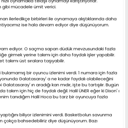
ızlı oynamakla telaşlı oynamayı karıştırıyorlar.
ibi mücadele ümit verici.
n ilerledikçe birbirleri ile oynamaya alıştıklarında daha
ihtiyacımız ise hala devam ediyor diye düşünüyorum.
devam ediyor. O saçma sapan düdük mevzusundaki fazla
ğe girmek yerine takımı için daha faydalı işler yapabilir.
akımı üst sıralara taşıyabilir.
ulamamış bir oyuncu izlenimi verdi. 1 numara için fazla
yonunda Galatasaray' a ne kadar faydalı olabileceğini
 Galatasaray' ın aradığı kan mıdır, işte bu tartışılır. Bugün
akım için hiç de faydalı değil. Halil ÜNER eğer ki Dixon' ı
enim tanıdığım Halil Hoca bu tarz bir oyuncuya fazla
aptığını biliyor izlenimini verdi. Basketbolun savunma
n çokça bahsedebiliriz diye düşünüyorum. Bazı