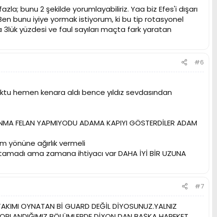
zla; bunu 2 şekilde yorumlayabiliriz. Yaa biz Efes'i dışarı
en bunu iyiye yormak istiyorum, ki bu tip rotasyonel
 3lük yüzdesi ve faul sayıları maçta fark yaratan
#6
k soktu hemen kenara aldı bence yıldız sevdasından
UNMA FELAN YAPMIYODU ADAMA KAPIYI GÖSTERDİLER ADAM
ücum yönüne ağırlık vermeli
n tutamadı ama zamana ihtiyacı var DAHA İYİ BİR UZUNA
#7
 TAKIMI OYNATAN Bİ GUARD DEĞİL DİYOSUNUZ.YALNIZ
ZORLANDIĞIMIZ BÖLÜMLERDE DİXON DAN BAŞKA HAREKET