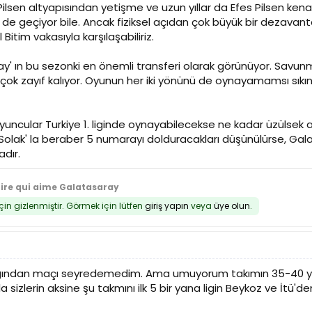
ilsen altyapısından yetişme ve uzun yıllar da Efes Pilsen kenar 
e geçiyor bile. Ancak fiziksel açıdan çok büyük bir dezavantaj
itim vakasıyla karşılaşabiliriz.
' ın bu sezonki en önemli transferi olarak görünüyor. Savun
 zayıf kalıyor. Oyunun her iki yönünü de oynayamamsı sıkıntı y
yuncular Turkiye 1. liginde oynayabilecekse ne kadar üzülsek 
h Solak' la beraber 5 numarayı dolduracakları düşünülürse, Ga
dır.
tire qui aime Galatasaray
için gizlenmiştir. Görmek için lütfen
giriş yapın
veya
üye olun
.
ından maçı seyredemedim. Ama umuyorum takımın 35-40 yerine
la sizlerin aksine şu takmını ilk 5 bir yana ligin Beykoz ve İtü