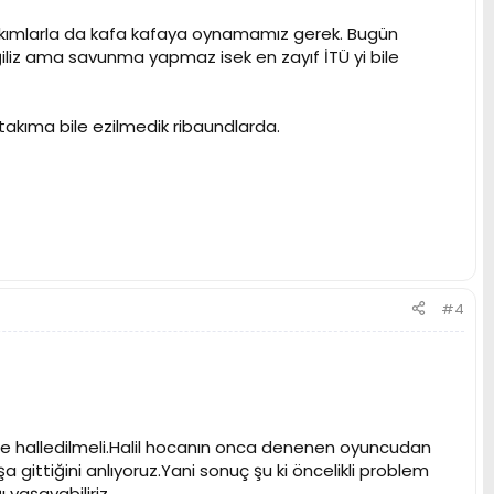
takımlarla da kafa kafaya oynamamız gerek. Bugün
iliz ama savunma yapmaz isek en zayıf İTÜ yi bile
takıma bile ezilmedik ribaundlarda.
#4
e halledilmeli.Halil hocanın onca denenen oyuncudan
gittiğini anlıyoruz.Yani sonuç şu ki öncelikli problem
 yaşayabiliriz.