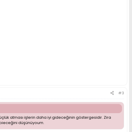
#3
 atması işlerin daha iyi gideceğinin göstergesidir. Zira
olabieceğini düşünüyoum.