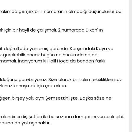
akımda gerçek bir 1 numaranın olmadığı düşünülürse bu
in bir hayli de çalışmalı. 2 numarada Dixon' ın
doğrultuda yansımış göründü. Karşısındaki Kaya ve
şmak gerekebilir ancak bugün ne hücumda ne de
malı. İnanıyorum ki Halil Hoca da benden farklı
ğunu görebiliyoruz. Size olarak bir takım eksiklikleri söz
.Henüz konuşmak için çok erken.
şen birşey yok, aynı Şemsettin işte. Başka söze ne
landırıcı dış şutları ile bu sezona damgasını vuracak gibi.
masına da yol açacaktır.