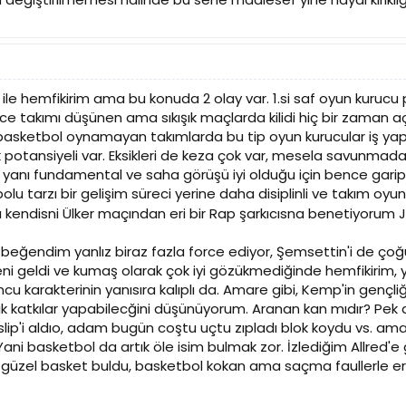
le hemfikirim ama bu konuda 2 olay var. 1.si saf oyun kurucu 
önce takımı düşünen ama sıkışık maçlarda kilidi hiç bir zaman
basketbol oynamayan takımlarda bu tip oyun kurucular iş ya
 potansiyeli var. Eksikleri de keza çok var, mesela savunmada e
n yanı fundamental ve saha görüşü iyi olduğu için bence garip
olu tarzı bir gelişim süreci yerine daha disiplinli ve takım oy
a kendisni Ülker maçından eri bir Rap şarkıcısna benetiyorum
 beğendim yanlız biraz fazla force ediyor, Şemsettin'i de çoğ
ni geldi ve kumaş olarak çok iyi gözükmediğinde hemfikirim, ya
u karakterinin yanısıra kalıplı da. Amare gibi, Kemp'in gençliği
ik katkılar yapabilecğini düşünüyorum. Aranan kan mıdır? Pek d
islip'i aldıo, adam bugün coştu uçtu zıpladı blok koydu vs. ama y
. Yani basketbol da artık öle isim bulmak zor. İzlediğim Allred'
üzel basket buldu, basketbol kokan ama saçma faullerle erken