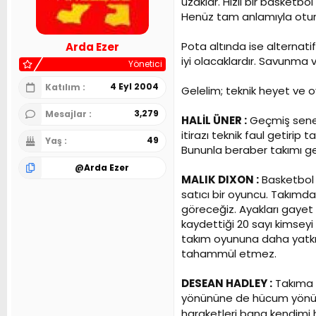
uzaklar. Hızlı bir basketb
n
h
Henüz tam anlamıyla otu
i
Pota altında ise alternati
Arda Ezer
iyi olacaklardır. Savunma
Yönetici
4 Eyl 2004
Katılım
Gelelim; teknik heyet ve oy
3,279
Mesajlar
HALİL ÜNER :
Geçmiş senel
itirazı teknik faul getirip
49
Yaş
Bununla beraber takımı ge
@
Arda Ezer
MALIK DIXON :
Basketbol 
satıcı bir oyuncu. Takımd
göreceğiz. Ayakları gayet h
kaydettiği 20 sayı kimseyi
takım oyununa daha yatkın 
tahammül etmez.
DESEAN HADLEY :
Takıma o
yönününe de hücum yönüyl
haraketleri bana kendimi