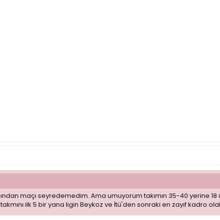
ndan maçı seyredemedim. Ama umuyorum takımın 35-40 yerine 18 üçlük
 takmını ilk 5 bir yana ligin Beykoz ve İtü'den sonraki en zayıf kadro 