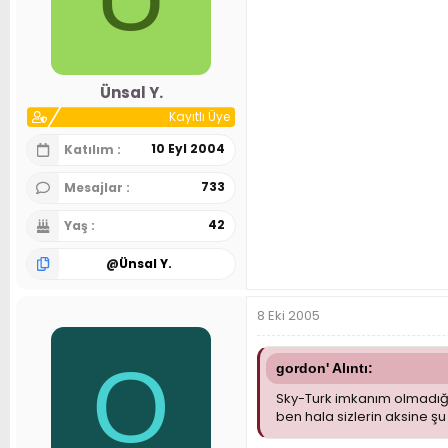
Ünsal Y.
Kayıtlı Üye
10 Eyl 2004
Katılım
733
Mesajlar
42
Yaş
@
Ünsal Y.
8 Eki 2005
O
gordon' Alıntı:
Sky-Turk imkanım olmadığı
ben hala sizlerin aksine şu