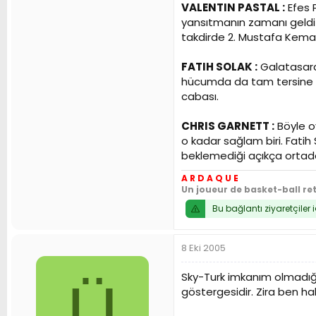
VALENTIN PASTAL :
Efes P
yansıtmanın zamanı geldi d
takdirde 2. Mustafa Kemal B
FATIH SOLAK :
Galatasaray
hücumda da tam tersine çok
cabası.
CHRIS GARNETT :
Böyle o
o kadar sağlam biri. Fati
beklemediği açıkça ortada
A R D A Q U E
Un joueur de basket-ball re
Bu bağlantı ziyaretçiler 
8 Eki 2005
Sky-Turk imkanım olmadığ
Ü
göstergesidir. Zira ben ha