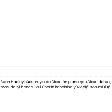
Sean Hadley,hücumuyla da Dixon ön plana çıktı.Dixon daha çok s
ması da iyi bence.Halil Üner'in kendisine yüklediği sorumluluğu