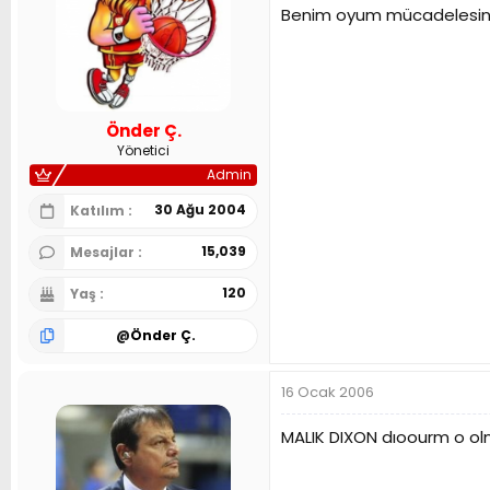
Benim oyum mücadelesini 
Önder Ç.
Yönetici
Admin
30 Ağu 2004
Katılım
15,039
Mesajlar
120
Yaş
@
Önder Ç.
16 Ocak 2006
MALIK DIXON dıoourm o ol