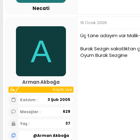
Necati
16 Ocak 2006
Üç tane adayım var Malik
A
Burak Sezgin sakatlıktan ç
Oyum Burak Sezgine
Arman Akboğa
Kayıtlı Üye
3 Şub 2005
Katılım
628
Mesajlar
37
Yaş
@
Arman Akboğa