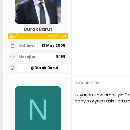
Burak Barut
Kayıtlı Üye
13 May 2005
Katılım
8,169
Mesajlar
@
Burak Barut
16 Ocak 2006
İlk yarıda savunmasıyla De
N
adayım.Ayrıca asist ortala