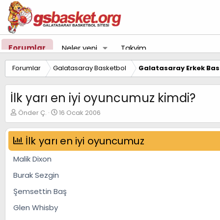
Forumlar
Neler yeni
Takvim
Forumlar
Galatasaray Basketbol
Galatasaray Erkek Bas
İlk yarı en iyi oyuncumuz kimdi?
K
B
Önder Ç.
16 Ocak 2006
o
a
n
ş
u
İlk yarı en iyi oyuncumuz
l
y
a
u
n
Malik Dixon
B
g
a
ı
Burak Sezgin
ş
ç
Şemsettin Baş
l
t
a
a
Glen Whisby
t
r
a
i