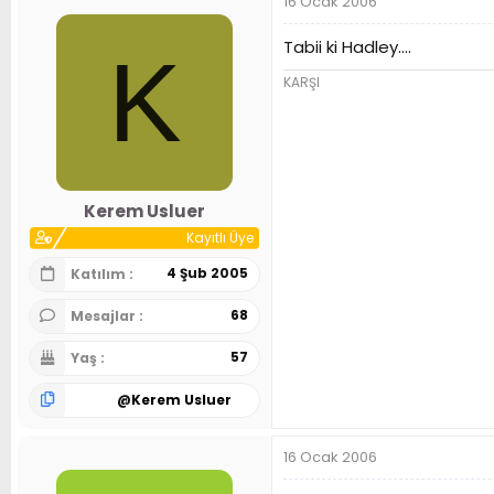
16 Ocak 2006
Tabii ki Hadley....
K
KARŞI
Kerem Usluer
Kayıtlı Üye
4 Şub 2005
Katılım
68
Mesajlar
57
Yaş
@
Kerem Usluer
16 Ocak 2006