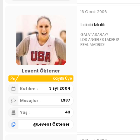
16 Ocak 2006
tabiki Malik
GALATASARAY!
LOS ANGELES LAKERS!
REAL MADRID!
Levent Öktener
Kayıtlı Üye
3 Eyl 2004
Katılım
1,987
Mesajlar
43
Yaş
@
Levent Öktener