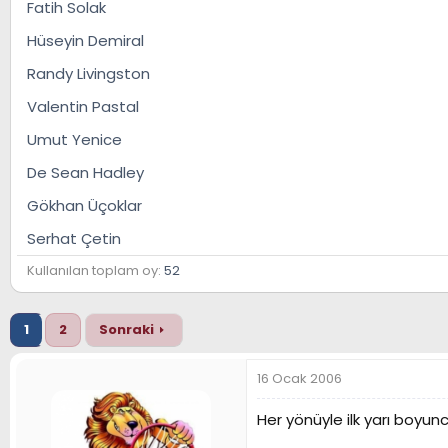
Fatih Solak
n
h
i
Hüseyin Demiral
Randy Livingston
Valentin Pastal
Umut Yenice
De Sean Hadley
Gökhan Üçoklar
Serhat Çetin
Kullanılan toplam oy
52
1
2
Sonraki
16 Ocak 2006
Her yönüyle ilk yarı boyu