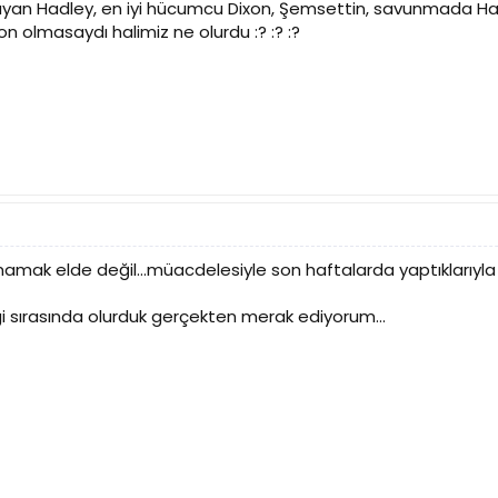
yan Hadley, en iyi hücumcu Dixon, Şemsettin, savunmada Hadle
 olmasaydı halimiz ne olurdu :? :? :?
amak elde değil...müacdelesiyle son haftalarda yaptıklarıyla g
gi sırasında olurduk gerçekten merak ediyorum...