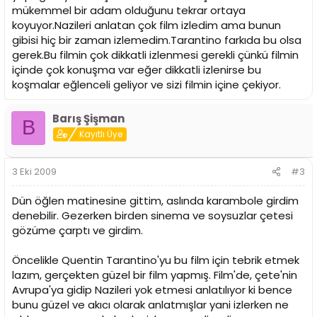
mükemmel bir adam olduğunu tekrar ortaya
koyuyor.Nazileri anlatan çok film izledim ama bunun
gibisi hiç bir zaman izlemedim.Tarantino farkıda bu olsa
gerek.Bu filmin çok dikkatli izlenmesi gerekli çünkü filmin
içinde çok konuşma var eğer dikkatli izlenirse bu
koşmalar eğlenceli geliyor ve sizi filmin içine çekiyor.
Barış Şişman
B
Kayıtlı Üye
3 Eki 2009
#3
Dün öğlen matinesine gittim, aslında karambole girdim
denebilir. Gezerken birden sinema ve soysuzlar çetesi
gözüme çarptı ve girdim.
Öncelikle Quentin Tarantino'yu bu film için tebrik etmek
lazım, gerçekten güzel bir film yapmış. Film'de, çete'nin
Avrupa'ya gidip Nazileri yok etmesi anlatılıyor ki bence
bunu güzel ve akıcı olarak anlatmışlar yani izlerken ne