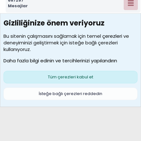
687297
Mesajlar
Gizliliğinize önem veriyoruz
7390
Kullanıcılar
Bu sitenin çalışmasını sağlamak için temel
çerezleri
ve
deneyiminizi geliştirmek için isteğe bağlı çerezleri
MosesBrownHayranı
kullanıyoruz.
Son üye
Daha fazla bilgi edinin ve tercihlerinizi yapılandırın
Bize ulaşın
Şartlar ve kurallar
Gizlilik politikası
Çerezler
Yardım
Ana sayfa
R
Tüm çerezleri kabul et
S
S
Galatasaray Basketbol | GS Basket Taraftar Platformu
İsteğe bağlı çerezleri reddedin
®
Community platform by XenForo
© 2010-2026 XenForo Ltd.
XenForo Türkçe 🇹🇷 Destek Forumu –
XenWp.Com