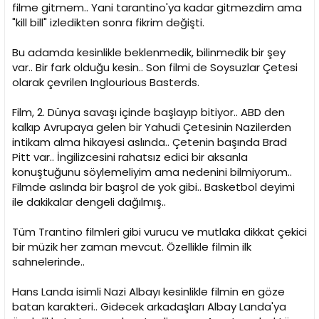
i
filme gitmem.. Yani tarantino'ya kadar gitmezdim ama
"kill bill" izledikten sonra fikrim değişti.
Bu adamda kesinlikle beklenmedik, bilinmedik bir şey
var.. Bir fark olduğu kesin.. Son filmi de Soysuzlar Çetesi
olarak çevrilen Inglourious Basterds.
Film, 2. Dünya savaşı içinde başlayıp bitiyor.. ABD den
kalkıp Avrupaya gelen bir Yahudi Çetesinin Nazilerden
intikam alma hikayesi aslında.. Çetenin başında Brad
Pitt var.. İngilizcesini rahatsız edici bir aksanla
konuştuğunu söylemeliyim ama nedenini bilmiyorum..
Filmde aslında bir başrol de yok gibi.. Basketbol deyimi
ile dakikalar dengeli dağılmış..
Tüm Trantino filmleri gibi vurucu ve mutlaka dikkat çekici
bir müzik her zaman mevcut. Özellikle filmin ilk
sahnelerinde..
Hans Landa isimli Nazi Albayı kesinlikle filmin en göze
batan karakteri.. Gidecek arkadaşları Albay Landa'ya