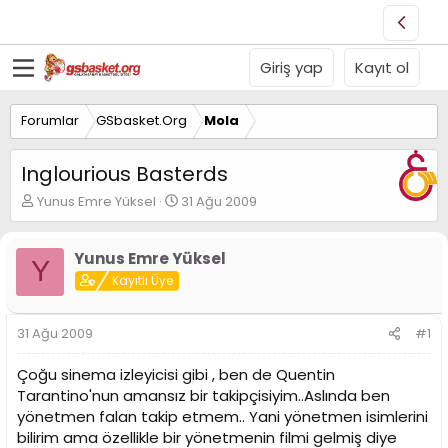
Giriş yap
Kayıt ol
Forumlar
GSbasket.Org
Mola
Inglourious Basterds
K
B
Yunus Emre Yüksel
31 Ağu 2009
o
a
n
ş
u
l
Yunus Emre Yüksel
Y
y
a
Kayıtlı Üye
u
n
B
g
a
ı
31 Ağu 2009
#1
ş
ç
l
t
Çoğu sinema izleyicisi gibi , ben de Quentin
a
a
Tarantino'nun amansız bir takipçisiyim..Aslında ben
t
r
yönetmen falan takip etmem.. Yani yönetmen isimlerini
a
i
n
h
bilirim ama özellikle bir yönetmenin filmi gelmiş diye