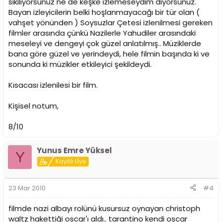
sıkılıyorsunuz ne de keşke izlemeseydim diyorsunuz.
Bayan izleyicilerin belki hoşlanmayacağı bir tür olan (
vahşet yönünden ) Soysuzlar Çetesi izlenilmesi gereken
filmler arasında çünkü Nazilerle Yahudiler arasındaki
meseleyi ve dengeyi çok güzel anlatılmış.. Müziklerde
bana göre güzel ve yerindeydi, hele filmin başında ki ve
sonunda ki müzikler etkileyici şekildeydi.
Kısacası izlenilesi bir film.
Kişisel notum,
8/10
Yunus Emre Yüksel
Y
Kayıtlı Üye
23 Mar 2010
#4
filmde nazi albayı rolünü kusursuz oynayan christoph
waltz hakettiği oscar'ı aldı.. tarantino kendi oscar