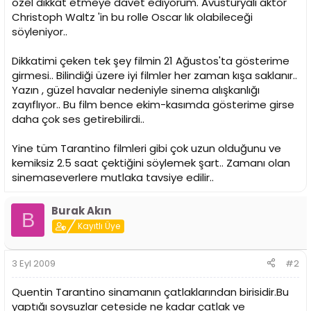
özel dikkat etmeye davet ediyorum. Avusturyalı aktör
Christoph Waltz 'in bu rolle Oscar lık olabileceği
söyleniyor..
Dikkatimi çeken tek şey filmin 21 Ağustos'ta gösterime
girmesi.. Bilindiği üzere iyi filmler her zaman kışa saklanır..
Yazın , güzel havalar nedeniyle sinema alışkanlığı
zayıflıyor.. Bu film bence ekim-kasımda gösterime girse
daha çok ses getirebilirdi..
Yine tüm Tarantino filmleri gibi çok uzun olduğunu ve
kemiksiz 2.5 saat çektiğini söylemek şart.. Zamanı olan
sinemaseverlere mutlaka tavsiye edilir..
Burak Akın
B
Kayıtlı Üye
3 Eyl 2009
#2
Quentin Tarantino sinamanın çatlaklarından birisidir.Bu
yaptığı soysuzlar çeteside ne kadar çatlak ve