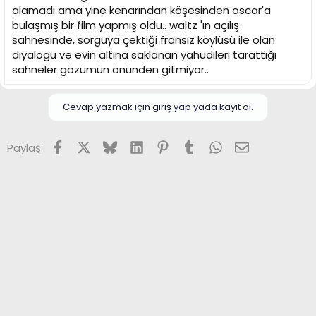
alamadı ama yine kenarından köşesinden oscar'a
bulaşmış bir film yapmış oldu.. waltz 'ın açılış
sahnesinde, sorguya çektiği fransız köylüsü ile olan
diyalogu ve evin altına saklanan yahudileri tarattığı
sahneler gözümün önünden gitmiyor..
Cevap yazmak için giriş yap yada kayıt ol.
Facebook
X (Twitter)
Bluesky
LinkedIn
Pinterest
Tumblr
WhatsApp
E-posta
Paylaş: