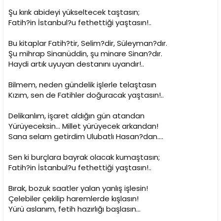
Şu kırık abideyi yükseltecek taştasın;
Fatih?in İstanbul?u fethettiği yaştasın!..
Bu kitaplar Fatih?tir, Selim?dir, Süleyman?dır.
Şu mihrap Sinanüddin, şu minare Sinan?dır.
Haydi artık uyuyan destanını uyandır!..
Bilmem, neden gündelik işlerle telaştasın
Kızım, sen de Fatihler doğuracak yaştasın!..
Delikanlım, işaret aldığın gün atandan
Yürüyeceksin... Millet yürüyecek arkandan!
Sana selam getirdim Ulubatlı Hasan?dan....
Sen ki burçlara bayrak olacak kumaştasın;
Fatih?in İstanbul?u fethettiği yaştasın!..
Bırak, bozuk saatler yalan yanlış işlesin!
Çelebiler çekilip haremlerde kışlasın!
Yürü aslanım, fetih hazırlığı başlasın...