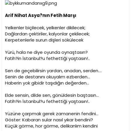
i
Arif Nihat Asya?nın Fetih Marşı
Yelkenler biçilecek, yelkenler dikilecek;
Dağlardan çektiriler, kalyonlar çekilecek;
Kerpetenlerle surun dişleri sökülecek
Yürü, hala ne diye oyunda oynaştasın?
Fatih?in İstanbul?u fethettiği yaştasın!..
Sen de geçebilirsin yardan, anadan, serden....
Senin de destanını okuyalım ezberden...
Haberin yok gibidir taşıdığın değerden...
Elde sensin, dilde sen, gönüldesin baştasın...
Fatih?in İstanbul?u fethettiği yaştasın!..
Yüzüne çarpmak gerek zamanenin fendini...
Göster: Kabaran sular nasıl yıkar bendini?
Küçük görme, hor görme, delikanlım kendini