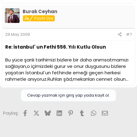
Burak Ceyhan
Kayıtlı Üye
29 May 2009
#7
Re: İstanbul' un Fethi 556. Yılı Kutlu Olsun
Bu yüce şanlı tarihimizi bizlere bir daha anımsatmamızı
sağlayan,o içimizdeki gurur ve onur duygusunu bizlere
yaşatan İstanbul´un fethinde emeği geçen herkesi
rahmetle anıyoruz.Ruhları şâd,mekanları cennet olsun...
Cevap yazmak için giriş yap yada kayıt ol.
Facebook
X (Twitter)
Bluesky
LinkedIn
Pinterest
Tumblr
WhatsApp
E-posta
Paylaş: