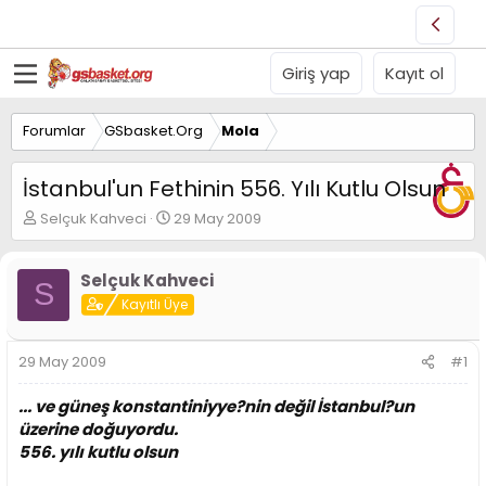
Giriş yap
Kayıt ol
Forumlar
GSbasket.Org
Mola
İstanbul'un Fethinin 556. Yılı Kutlu Olsun
K
B
Selçuk Kahveci
29 May 2009
o
a
n
ş
u
l
Selçuk Kahveci
S
y
a
Kayıtlı Üye
u
n
B
g
a
ı
29 May 2009
#1
ş
ç
l
t
... ve güneş konstantiniyye?nin değil İstanbul?un
a
a
üzerine doğuyordu.
t
r
556. yılı kutlu olsun
a
i
n
h