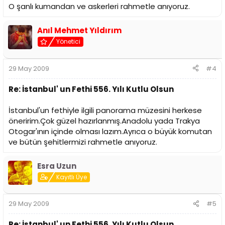
O şanlı kumandan ve askerleri rahmetle anıyoruz.
Anıl Mehmet Yıldırım
Yönetici
29 May 2009
#4
Re: İstanbul' un Fethi 556. Yılı Kutlu Olsun
İstanbul'un fethiyle ilgili panorama müzesini herkese
öneririm.Çok güzel hazırlanmış.Anadolu yada Trakya
Otogar'ının içinde olması lazım.Ayrıca o büyük komutan
ve bütün şehitlermizi rahmetle anıyoruz.
Esra Uzun
Kayıtlı Üye
29 May 2009
#5
Re: İstanbul' un Fethi 556. Yılı Kutlu Olsun