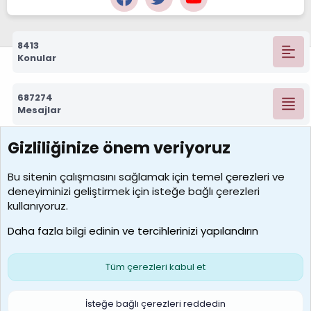
8413
Konular
687274
Mesajlar
Gizliliğinize önem veriyoruz
7389
Kullanıcılar
Bu sitenin çalışmasını sağlamak için temel
çerezleri
ve
deneyiminizi geliştirmek için isteğe bağlı çerezleri
idriskaancelik
kullanıyoruz.
Son üye
Daha fazla bilgi edinin ve tercihlerinizi yapılandırın
Bize ulaşın
Şartlar ve kurallar
Gizlilik politikası
Çerezler
Yardım
Ana sayfa
R
Tüm çerezleri kabul et
S
S
Galatasaray Basketbol | GS Basket Taraftar Platformu
İsteğe bağlı çerezleri reddedin