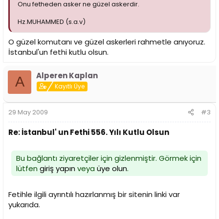
Onu fetheden asker ne güzel askerdir.
Hz.MUHAMMED (s.a.v)
O güzel komutanı ve güzel askerleri rahmetle anıyoruz.
İstanbul'un fethi kutlu olsun.
Alperen Kaplan
A
Kayıtlı Üye
29 May 2009
#3
Re: İstanbul' un Fethi 556. Yılı Kutlu Olsun
Bu bağlantı ziyaretçiler için gizlenmiştir. Görmek için
lütfen
giriş yapın
veya
üye olun
.
Fetihle ilgili ayrıntılı hazırlanmış bir sitenin linki var
yukarıda.