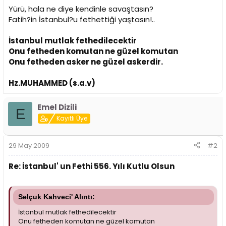
Yürü, hala ne diye kendinle savaştasın?
Fatih?in İstanbul?u fethettiği yaştasın!..
İstanbul mutlak fethedilecektir
Onu fetheden komutan ne güzel komutan
Onu fetheden asker ne güzel askerdir.
Hz.MUHAMMED (s.a.v)
Emel Dizili
E
Kayıtlı Üye
29 May 2009
#2
Re: İstanbul' un Fethi 556. Yılı Kutlu Olsun
Selçuk Kahveci' Alıntı:
İstanbul mutlak fethedilecektir
Onu fetheden komutan ne güzel komutan