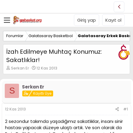
Giriş yap
Kayıt ol
Forumlar
Galatasaray Basketbol
Galatasaray Erkek Basket
İzah Edilmeye Muhtaç Konumuz:
Sakatlıklar!
K
B
Serkan Er
12 Kas 2013
o
a
n
ş
u
l
Serkan Er
S
y
a
Kayıtlı Üye
u
n
B
g
a
ı
12 Kas 2013
#1
ş
ç
l
t
2 sezondur takımda yaşadığımız sakatlıklar, insanı sinir
a
a
t
r
hastası yapacak düzeye ulaştı artık. Ve son olarak da
a
i