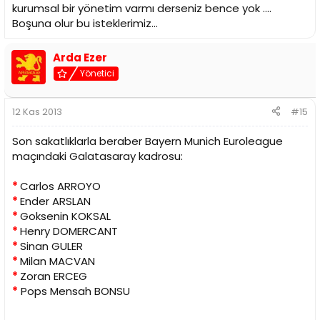
kurumsal bir yönetim varmı derseniz bence yok ....
Boşuna olur bu isteklerimiz...
Arda Ezer
Yönetici
12 Kas 2013
#15
Son sakatlıklarla beraber Bayern Munich Euroleague
maçındaki Galatasaray kadrosu:
*
Carlos ARROYO
*
Ender ARSLAN
*
Goksenin KOKSAL
*
Henry DOMERCANT
*
Sinan GULER
*
Milan MACVAN
*
Zoran ERCEG
*
Pops Mensah BONSU