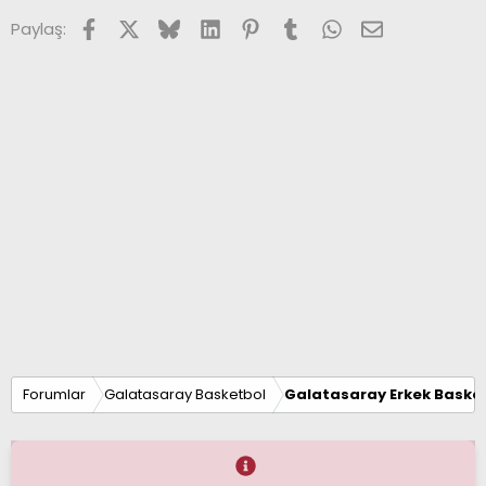
Facebook
X (Twitter)
Bluesky
LinkedIn
Pinterest
Tumblr
WhatsApp
E-posta
Paylaş:
Forumlar
Galatasaray Basketbol
Galatasaray Erkek Basket