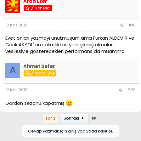
Arda Ezer
Yönetici
12 Kas 2013
#19
Evet onları yazmayı unutmuşum ama Furkan ALDEMİR ve
Cenk AKYOL' un sakatlıktan yeni çıkmış olmaları
vesilesiyle gösterecekleri performans da muamma.
Ahmet Sefer
A
Kayıtlı Üye
12 Kas 2013
#20
Gordon sezonu kapatmış
Son
1 of 3
Sonraki
Cevap yazmak için giriş yap yada kayıt ol.