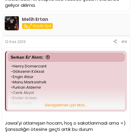
geliyor aklıma.
Melih Ertan
Kayıtlı Üye
12 Kas 2013
#8
Serkan Er' Alıntı:
-Henry Domercant
-Göksenin Köksal
-Engin Atsür
-Manu Markoishvili
-Furkan Aldemir
-Cenk Akyol
-Ender Arslan
-Ersin Dağlı
Genişletmek için tıkla ...
-jamont Gordon
Takım kadrosunu değil, ciddi sakatlık sorunu yaşayan
Jawai'yi atlamışsın hocam, hoş o sakatlanmadı ama =)
oyuncularımızın listesini yazdım. Şanssızlık mı hepsi yani?
Şanssızlığın ötesine geçti artık bu durum