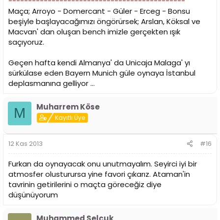
---------------------------------------------
Maça; Arroyo - Domercant - Güler - Erceg - Bonsu
beşiyle başlayacağımızı öngörürsek; Arslan, Köksal ve
Macvan' dan oluşan bench imizle gerçekten ışık
saçıyoruz.
Geçen hafta kendi Almanya' da Unicaja Malaga' yı
sürkülase eden Bayern Munich güle oynaya İstanbul
deplasmanına gelliyor ...
Muharrem Köse
M
Kayıtlı Üye
12 Kas 2013
#16
Furkan da oynayacak onu unutmayalım. Seyirci iyi bir
atmosfer olusturursa yine favori çıkarız. Ataman'in
tavrinin getirilerini o maçta göreceğiz diye
düşünüyorum
Muhammed Selçuk