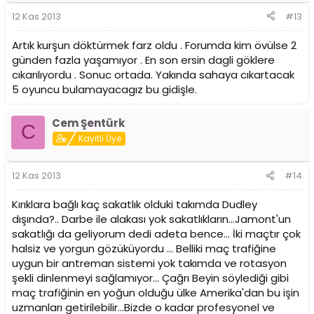
12 Kas 2013
#13
Artık kurşun döktürmek farz oldu . Forumda kim övülse 2
günden fazla yaşamıyor . En son ersin dagli göklere
cıkarılıyordu . Sonuc ortada. Yakında sahaya cıkartacak
5 oyuncu bulamayacagız bu gidişle.
Cem Şentürk
C
Kayıtlı Üye
12 Kas 2013
#14
Kırıklara bağlı kaç sakatlık olduki takımda Dudley
dışında?.. Darbe ile alakası yok sakatlıkların...Jamont'un
sakatlığı da geliyorum dedi adeta bence... İki maçtır çok
halsiz ve yorgun gözüküyordu ... Belliki maç trafiğine
uygun bir antreman sistemi yok takımda ve rotasyon
şekli dinlenmeyi sağlamıyor... Çağrı Beyin söylediği gibi
maç trafiğinin en yoğun olduğu ülke Amerika'dan bu işin
uzmanları getirilebilir...Bizde o kadar profesyonel ve