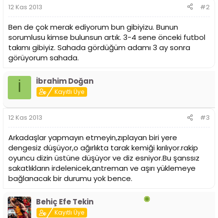
12 Kas 2013
#2
Ben de çok merak ediyorum bun gibiyizu. Bunun
sorumlusu kimse bulunsun artık. 3-4 sene önceki futbol
takımı gibiyiz. Sahada gördüğüm adamı 3 ay sonra
görüyorum sahada.
İbrahim Doğan
İ
Kayıtlı Üye
12 Kas 2013
#3
Arkadaşlar yapmayın etmeyin,zıplayan biri yere
dengesiz düşüyor,o ağırlıkta tarak kemiği kırılıyor.rakip
oyuncu dizin üstüne düşüyor ve diz esniyor.Bu şanssız
sakatlıkların irdelenicek,antreman ve aşırı yüklemeye
bağlanacak bir durumu yok bence.
Behiç Efe Tekin
Kayıtlı Üye