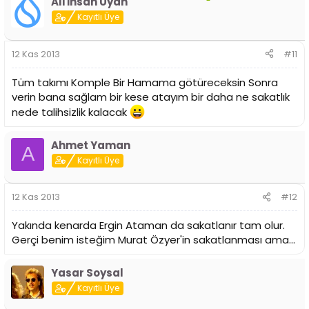
Ali İhsan Uyan
Kayıtlı Üye
12 Kas 2013
#11
Tüm takımı Komple Bir Hamama götüreceksin Sonra
verin bana sağlam bir kese atayım bir daha ne sakatlık
nede talihsizlik kalacak
Ahmet Yaman
A
Kayıtlı Üye
12 Kas 2013
#12
Yakında kenarda Ergin Ataman da sakatlanır tam olur.
Gerçi benim isteğim Murat Özyer'in sakatlanması ama...
Yasar Soysal
Kayıtlı Üye