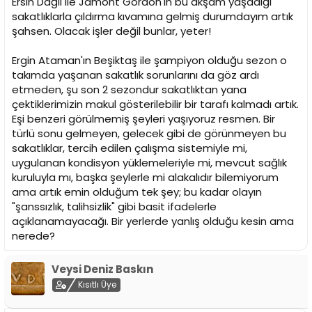
Ersin Dağlı ile Jamont Gordon'ın bu akşam yaşadığı
n
h
sakatlıklarla çıldırma kıvamına gelmiş durumdayım artık
i
şahsen. Olacak işler değil bunlar, yeter!
Ergin Ataman'ın Beşiktaş ile şampiyon olduğu sezon o
takımda yaşanan sakatlık sorunlarını da göz ardı
etmeden, şu son 2 sezondur sakatlıktan yana
çektiklerimizin makul gösterilebilir bir tarafı kalmadı artık.
Eşi benzeri görülmemiş şeyleri yaşıyoruz resmen. Bir
türlü sonu gelmeyen, gelecek gibi de görünmeyen bu
sakatlıklar, tercih edilen çalışma sistemiyle mi,
uygulanan kondisyon yüklemeleriyle mi, mevcut sağlık
kuruluyla mı, başka şeylerle mi alakalıdır bilemiyorum
ama artık emin olduğum tek şey; bu kadar olayın
"şanssızlık, talihsizlik" gibi basit ifadelerle
açıklanamayacağı. Bir yerlerde yanlış olduğu kesin ama
nerede?
Veysi Deniz Baskın
Kısıtlı Üye