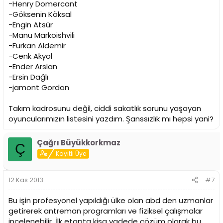
-Henry Domercant
-Göksenin Köksal
-Engin Atsür
-Manu Markoishvili
-Furkan Aldemir
-Cenk Akyol
-Ender Arslan
-Ersin Dağlı
-jamont Gordon
Takım kadrosunu değil, ciddi sakatlık sorunu yaşayan
oyuncularımızın listesini yazdım. Şanssızlık mı hepsi yani?
Çağrı Büyükkorkmaz
Ç
Kayıtlı Üye
12 Kas 2013
#7
Bu işin profesyonel yapıldığı ülke olan abd den uzmanlar
getirerek antreman programları ve fiziksel çalışmalar
incelenebilir. İlk etapta kisa vadede çözüm olarak bu