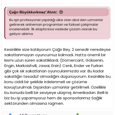
Çağrı Büyükkorkmaz' Alıntı:
Bu işin profesyonel yapıldığı ülke olan abd den uzmanlar
getirerek antreman programları ve fiziksel çalışmalar
incelenebilir. İlk etapta kisa vadede çözüm olarak bu
geliyor aklıma.
Kesinlikle size katılıyorum Çağrı Bey. 2 senedir neredeyse
sakatlanmayan oyuncumuz kalmadı. Hatta önemli bir
kısmı uzun süren sakatlıklardı. (Domercant, Göksenin,
Engin, Markoishvili, Jawai, Ersin) Cenk, Ender ve Furkan
gibi çok sık sakatlanan oyuncularımızda var. Bu kadar
sakatlığın tesadüf olmadığını düşünüyorum. Kesinlikle bu
konu ciddi bir şekilde irdelenmeli ve çözüme
kavuşturulmalı. Dışarıdan uzmanlar getirilmeli. Özellikle
bu konuda belli bir seviyeye ulaşmış Amerikadan. Belli ki
biz bu işi yapamıyoruz hem de sponsorlarımız Sağlık
sektöründen olmasına ragmen.