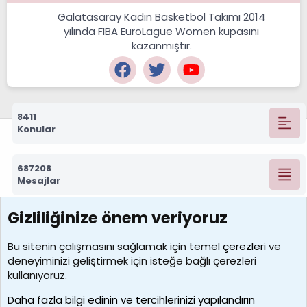
Galatasaray Kadın Basketbol Takımı 2014
yılında FIBA EuroLague Women kupasını
kazanmıştır.
8411
Konular
687208
Mesajlar
Gizliliğinize önem veriyoruz
7388
Kullanıcılar
Bu sitenin çalışmasını sağlamak için temel
çerezleri
ve
deneyiminizi geliştirmek için isteğe bağlı çerezleri
borabekirogluu
kullanıyoruz.
Son üye
Daha fazla bilgi edinin ve tercihlerinizi yapılandırın