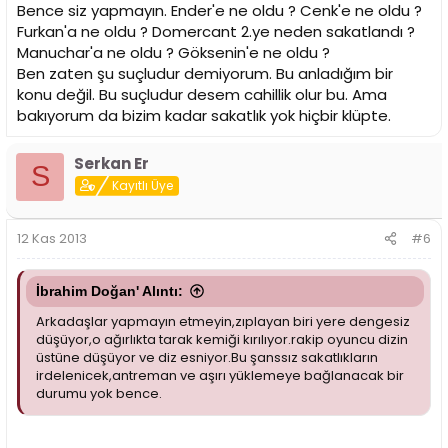
Bence siz yapmayın. Ender'e ne oldu ? Cenk'e ne oldu ?
Furkan'a ne oldu ? Domercant 2.ye neden sakatlandı ?
Manuchar'a ne oldu ? Göksenin'e ne oldu ?
Ben zaten şu suçludur demiyorum. Bu anladığım bir
konu değil. Bu suçludur desem cahillik olur bu. Ama
bakıyorum da bizim kadar sakatlık yok hiçbir klüpte.
Serkan Er
S
Kayıtlı Üye
12 Kas 2013
#6
İbrahim Doğan' Alıntı:
Arkadaşlar yapmayın etmeyin,zıplayan biri yere dengesiz
düşüyor,o ağırlıkta tarak kemiği kırılıyor.rakip oyuncu dizin
üstüne düşüyor ve diz esniyor.Bu şanssız sakatlıkların
irdelenicek,antreman ve aşırı yüklemeye bağlanacak bir
durumu yok bence.