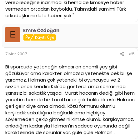
verebileceğine inanmadı ki herhalde kimseye haber
vermeden ortadan kayboldu. Takımdaki samimi Türk
arkadaşlarının bile haberi yok."
Emre Özdoğan
E
Kayıtlı Üye
7 Mar 2007
#5
Bi sporcuda yeteneğin olması en önemli şey gibi
gözüküyor ama karakteri olmazsa yetenekte pek bi işe
yaramaz. Holman çok yetenekli bi oyuncuydu ve 2
sezon önce kendini Ksk'da gösterdi ama sonrasında
şanssız bi sakatlık yaşadı. Murat hocanın dediği gibi hem
yönetim hemde biz taraftarlar çok bekledik eski Holman
geri gelir diye ama olmadı. kötü formunu olumlu
karşıladık sakatlığına bağladık ama hiçbişey
söylemeden çekip gitmesini kimse olumlu karşılayamaz.
anladığım kadarıyla Holman'ın sadece oyununda değil
karakterinde de sorunlar var. güle güle Holman...