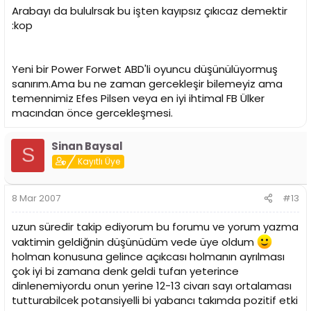
Arabayı da bululrsak bu işten kayıpsız çıkıcaz demektir
:kop
Yeni bir Power Forwet ABD'li oyuncu düşünülüyormuş
sanırım.Ama bu ne zaman gercekleşir bilemeyiz ama
temennimiz Efes Pilsen veya en iyi ihtimal FB Ülker
macından önce gercekleşmesi.
Sinan Baysal
S
Kayıtlı Üye
8 Mar 2007
#13
uzun süredir takip ediyorum bu forumu ve yorum yazma
vaktimin geldiğnin düşünüdüm vede üye oldum
holman konusuna gelince açıkcası holmanın ayrılması
çok iyi bi zamana denk geldi tufan yeterince
dinlenemiyordu onun yerine 12-13 civarı sayı ortalaması
tutturabilcek potansiyelli bi yabancı takımda pozitif etki