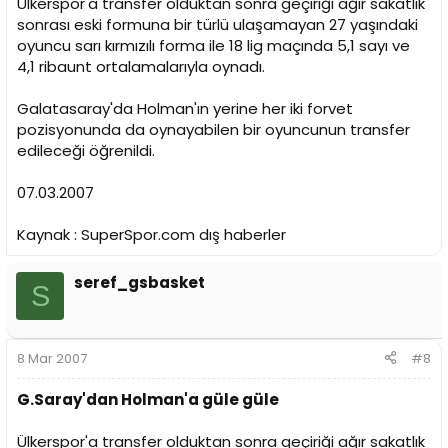
Ülkerspor'a transfer olduktan sonra geçiriği ağır sakatlık
sonrası eski formuna bir türlü ulaşamayan 27 yaşındaki
oyuncu sarı kırmızılı forma ile 18 lig maçında 5,1 sayı ve
4,1 ribaunt ortalamalarıyla oynadı.
Galatasaray'da Holman'ın yerine her iki forvet
pozisyonunda da oynayabilen bir oyuncunun transfer
edileceği öğrenildi.
07.03.2007
Kaynak : SuperSpor.com dış haberler
seref_gsbasket
S
8 Mar 2007
#8
G.Saray'dan Holman'a güle güle
Ülkerspor'a transfer olduktan sonra geçiriği ağır sakatlık