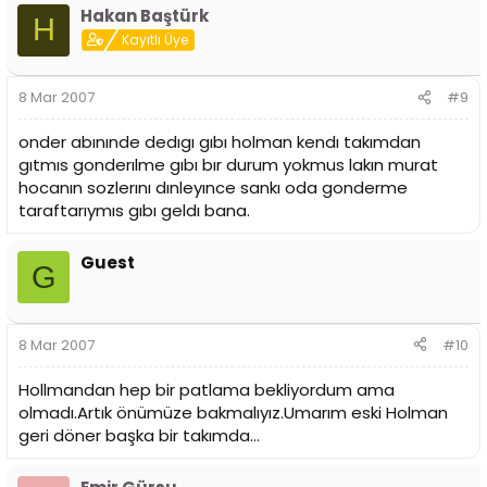
Hakan Baştürk
H
Kayıtlı Üye
8 Mar 2007
#9
onder abınınde dedıgı gıbı holman kendı takımdan
gıtmıs gonderılme gıbı bır durum yokmus lakın murat
hocanın sozlerını dınleyınce sankı oda gonderme
taraftarıymıs gıbı geldı bana.
Guest
G
8 Mar 2007
#10
Hollmandan hep bir patlama bekliyordum ama
olmadı.Artık önümüze bakmalıyız.Umarım eski Holman
geri döner başka bir takımda...