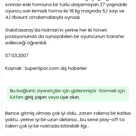
sonrası eski formuna bir türlü ulaşamayan 27 yaşındaki
oyuncu sarı kırmızılı forma ile 18 lig maçında 5,1 sayı ve
4,1 ribaunt ortalamalarıyla oynadı.
Galatasaray'da Holman'ın yerine her iki forvet
pozisyonunda da oynayabilen bir oyuncunun transfer
edileceği öğrenildi.
07.03.2007
Kaynak : SuperSpor.com dış haberler
Bu bağlantı ziyaretçiler için gizlenmiştir. Görmek için
lütfen
giriş yapın
veya
üye olun
.
Bence gitmiş olması çok iyi oldu...zaten takıma bir katkısı
yoktu...yerine iyi bir uzun alırlarsa....bu sene play-off ta
takım çok iyi bir noktada bitirebilir ligi...