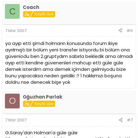
Coach
C
Kayıtlı Üye
7 Mar 2007
#6
ya ayıp etti şimdi holmann konusunda forum ikiye
ayrılmıştı bir bölüm yeni transfer istiyordu bi bölüm ona
güveniodu ben 2.gruptydım sabırla bekledik ama olmadı
ayıp etti kendine güvenenleri mahcup etti güle güle
demek isterdim ama demek içimden gelmiyodu bize
bunu yapacaksa neden geldiki :? 1 hakkımızı boşuna
doldru nse denecek bişe yok
Oğuzhan Parlak
O
Kayıtlı Üye
7 Mar 2007
#7
G.Saray'dan Holman'a güle güle