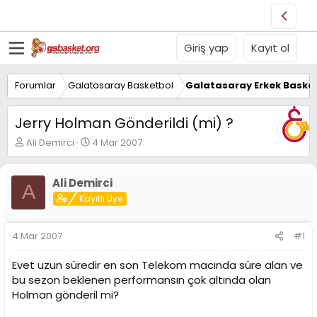
Giriş yap
Kayıt ol
Forumlar
Galatasaray Basketbol
Galatasaray Erkek Basket
Jerry Holman Gönderildi (mi) ?
K
B
Ali Demirci
4 Mar 2007
o
a
n
ş
u
l
Ali Demirci
A
y
a
Kayıtlı Üye
u
n
B
g
a
ı
4 Mar 2007
#1
ş
ç
l
t
Evet uzun süredir en son Telekom macında süre alan ve
a
a
bu sezon beklenen performansın çok altında olan
t
r
Holman gönderil mi?
a
i
n
h