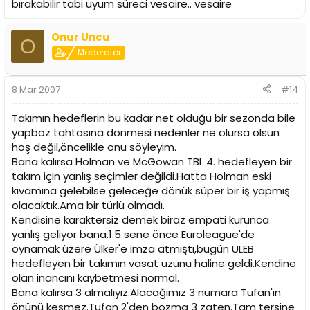
bırakabilir tabi uyum süreci vesaire.. vesaire
Onur Uncu
O
Moderator
8 Mar 2007
#14
Takımın hedeflerin bu kadar net olduğu bir sezonda bile
yapboz tahtasına dönmesi nedenler ne olursa olsun
hoş değil,öncelikle onu söyleyim.
Bana kalırsa Holman ve McGowan TBL 4. hedefleyen bir
takım için yanlış seçimler değildi.Hatta Holman eski
kıvamına gelebilse geleceğe dönük süper bir iş yapmış
olacaktık.Ama bir türlü olmadı.
Kendisine karaktersiz demek biraz empati kurunca
yanlış geliyor bana.1.5 sene önce Euroleague'de
oynamak üzere Ülker'e imza atmıştı,bugün ULEB
hedefleyen bir takımın vasat uzunu haline geldi.Kendine
olan inancını kaybetmesi normal.
Bana kalırsa 3 almalıyız.Alacağımız 3 numara Tufan'ın
önünü kesmez.Tufan 2'den bozma 3 zaten.Tam tersine