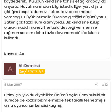
kaydederek, ''Kulübün kendisine tahsis ettiği arabayı da
arıyoruz. Havalimanı'ndan bilgi istedik. Eğer yurt dışına
çıktığını tespit edemez isek bu kez polise haber
vereceğiz. Büyük ihtimalle ülkesine gittiğini düşünüyoruz.
Zaten çok fazla süre alamıyordu. Biz kendisine kulüp
olarak maddi manevi her türlü desteği vermemize
rağmen sanırım daha fazla dayanamadı'' ifadelerini
kullandı.
Kaynak: AA
Ali Demirci
A
Kayıtlı Üye
8 Mar 2007
#12
Bizim için iyi oldu diyebilirim.Önümü açıldı.Hem hukuki bir
surecte de kozlar bizim elimizde tek taraflı feshetmişiz
ama oyuncunun kendisi kaçmış.