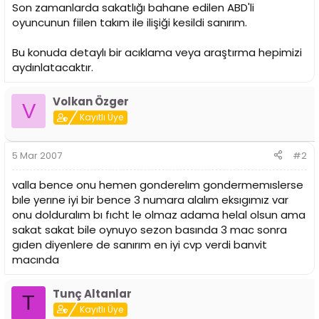
i
Son zamanlarda sakatlığı bahane edilen ABD'li
oyuncunun fiilen takım ile ilişiği kesildi sanırım.
Bu konuda detaylı bir acıklama veya araştırma hepimizi
aydınlatacaktır.
Volkan Özger
V
Kayıtlı Üye
5 Mar 2007
#2
valla bence onu hemen gonderelım gondermemıslerse
bıle yerıne iyi bir bence 3 numara alalım eksıgımız var
onu dolduralım bı fıcht le olmaz adama helal olsun ama
sakat sakat bile oynuyo sezon basında 3 mac sonra
gıden diyenlere de sanırım en iyi cvp verdi banvit
macında
Tunç Altanlar
T
Kayıtlı Üye