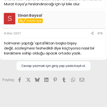
Murat Kaya'yı hırslandıracağı için iyi bile olur.
Sinan Baysal
S
Kayıtlı Üye
8 Mar 2007
#15
holmanın yaptığı 'aptal'lıktan başka bişey
değil...sözleşmesi feshedildi diye kaçtıyorsa nasıl bir
karaktere sahip olduğu apacık ortada yazık..
Cevap yazmak için giriş yap yada kayıt ol.
Facebook
X (Twitter)
Bluesky
LinkedIn
Pinterest
Tumblr
WhatsApp
E-posta
Paylaş: