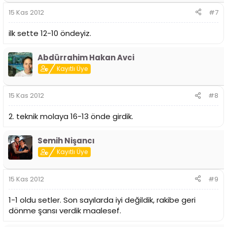
15 Kas 2012
#7
ilk sette 12-10 öndeyiz.
Abdürrahim Hakan Avci
Kayıtlı Üye
15 Kas 2012
#8
2. teknik molaya 16-13 önde girdik.
Semih Nişancı
Kayıtlı Üye
15 Kas 2012
#9
1-1 oldu setler. Son sayılarda iyi değildik, rakibe geri
dönme şansı verdik maalesef.