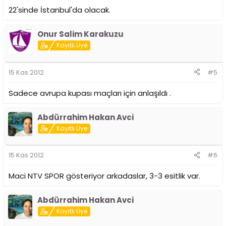
22'sinde İstanbul'da olacak.
Onur Salim Karakuzu
Kayıtlı Üye
15 Kas 2012
#5
Sadece avrupa kupası maçları için anlaşıldı .
Abdürrahim Hakan Avci
Kayıtlı Üye
15 Kas 2012
#6
Maci NTV SPOR gösteriyor arkadaslar, 3-3 esitlik var.
Abdürrahim Hakan Avci
Kayıtlı Üye