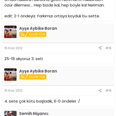
özür dilemesi.... Hep bizde kal, hep böyle kal Neriman.
edit: 2-1 öndeyiz. Farkımızı ortaya koyduk bu sette.
Ayşe Aybike Boran
Kayıtlı Üye
15 Kas 2012
#15
25-18 alıyoruz 3. seti
Ayşe Aybike Boran
Kayıtlı Üye
15 Kas 2012
#16
4. sete çok kötü başladık, 6-0 öndeler :/
Semih Nişancı