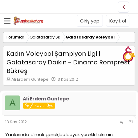
Giriş yap
Kayıt ol
Forumlar
Galatasaray SK
Galatasaray Voleybol
Kadın Voleybol Şampiyon Ligi |
Galatasaray Daikin - Dinamo Romprest
Bükreş
K
B
Ali Erdem Güntepe
13 Kas 2012
o
a
n
ş
u
l
Ali Erdem Güntepe
A
y
a
Kayıtlı Üye
u
n
B
g
a
ı
13 Kas 2012
#1
ş
ç
l
t
Yanlarında olmak gerek,bu büyük yürekli takımın.
a
a