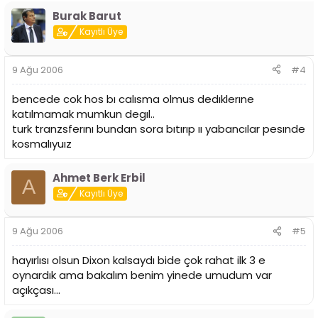
Burak Barut
Kayıtlı Üye
9 Ağu 2006
#4
bencede cok hos bı calısma olmus dedıklerıne
katılmamak mumkun degıl..
turk tranzsferını bundan sora bıtırıp ıı yabancılar pesınde
kosmalıyuız
Ahmet Berk Erbil
A
Kayıtlı Üye
9 Ağu 2006
#5
hayırlısı olsun Dixon kalsaydı bide çok rahat ilk 3 e
oynardık ama bakalım benim yinede umudum var
açıkçası...