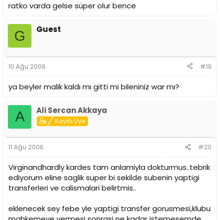
ratko varda gelse süper olur bence
Guest
G
10 Ağu 2006
#19
ya beyler malik kaldı mı gitti mi bileniniz war mı?
Ali Sercan Akkaya
A
Kayıtlı Üye
11 Ağu 2006
#20
Virginandhardly kardes tam anlamiyla dokturmus..tebrik
ediyorum eline saglik super bi sekilde subenin yaptigi
transferleri ve calismalari belirtmis..
eklenecek sey febe yle yaptigi transfer gorusmesi,klubu
mahkemeye vermesi sonrasi ne kadar istemesemde