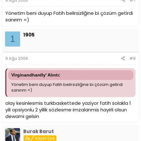
9 Ağu 2006
#7
Yönetim beni duyup Fatih belirsizliğine bi çözüm getirdi
sanırım =)
1905
1
9 Ağu 2006
#8
Virginandhardly' Alıntı:
Yönetim beni duyup Fatih belirsizliğine bi çözüm getirdi
sanırım =)
olay kesinlesmis turkbaskettede yaziyor fatih solakla 1
yili opsiyonlu 2 yillik sözlesme imzalanmis hayirli olsun
dewami gelsin
Burak Barut
Kayıtlı Üye