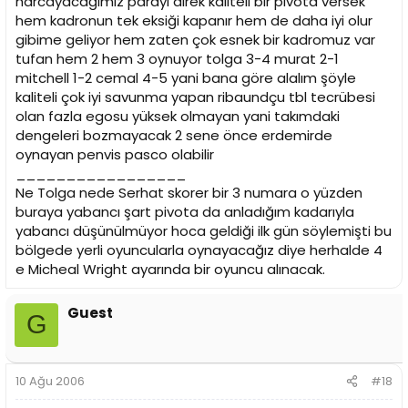
harcayacağımız parayı direk kaliteli bir pivota versek
hem kadronun tek eksiği kapanır hem de daha iyi olur
gibime geliyor hem zaten çok esnek bir kadromuz var
tufan hem 2 hem 3 oynuyor tolga 3-4 murat 2-1
mitchell 1-2 cemal 4-5 yani bana göre alalım şöyle
kaliteli çok iyi savunma yapan ribaundçu tbl tecrübesi
olan fazla egosu yüksek olmayan yani takımdaki
dengeleri bozmayacak 2 sene önce erdemirde
oynayan penvis pasco olabilir
_________________
Ne Tolga nede Serhat skorer bir 3 numara o yüzden
buraya yabancı şart pivota da anladığım kadarıyla
yabancı düşünülmüyor hoca geldiği ilk gün söylemişti bu
bölgede yerli oyuncularla oynayacağız diye herhalde 4
e Micheal Wright ayarında bir oyuncu alınacak.
Guest
G
10 Ağu 2006
#18