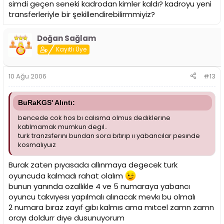
simdi geçen seneki kadrodan kimler kaldı? kadroyu yeni
transferleriyle bir şekillendirebilirmmiyiz?
Doğan Sağlam
Kayıtlı Üye
10 Ağu 2006
#13
BuRaKGS' Alıntı:
bencede cok hos bı calısma olmus dedıklerıne
katılmamak mumkun degıl..
turk tranzsferını bundan sora bıtırıp ıı yabancılar pesınde
kosmalıyuız
Burak zaten pıyasada allınmaya degecek turk
oyuncuda kalmadı rahat olalım
bunun yanında ozallıkle 4 ve 5 numaraya yabancı
oyuncu takvıyesı yapılmalı alınacak mevkı bu olmalı
2 numara bıraz zayıf gıbı kalmıs ama mıtcel zamn zamn
orayı doldurr dıye dusunuyorum