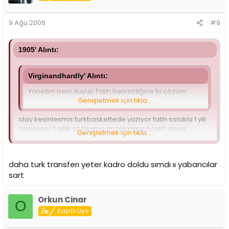
9 Ağu 2006
#9
1905' Alıntı:
Virginandhardly' Alıntı:
Yönetim beni duyup Fatih belirsizliğine bi çözüm
getirdi sanırım =)
Genişletmek için tıkla ...
olay kesinlesmis turkbaskettede yaziyor fatih solakla 1 yili
opsiyonlu 2 yillik sözlesme imzalanmis hayirli olsun
Genişletmek için tıkla ...
dewami gelsin
daha turk transferı yeter kadro doldu sımdı ıı yabancılar
sart
Orkun Cinar
O
Kayıtlı Üye