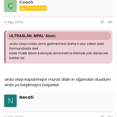
Coach
C
Kayıtlı Üye
9 Ağu 2006
#6
ULTRASLAN_MPAL' Alıntı:
arda olayı noldu.ama gelmemesi daha ii olur zaten eski
formundada deil
bide malik dixon kalsaydı ama kalma ihtimali yok denecek
kadar az
arda olayı kapanmıştır murat didin in ağzından duydum
arda ya beşiktaşta başarılar
Necati
N