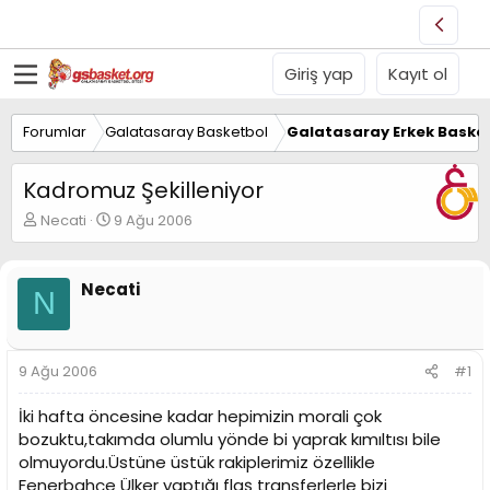
Giriş yap
Kayıt ol
Forumlar
Galatasaray Basketbol
Galatasaray Erkek Basket
Kadromuz Şekilleniyor
K
B
Necati
9 Ağu 2006
o
a
n
ş
u
l
Necati
N
y
a
u
n
B
g
a
ı
9 Ağu 2006
#1
ş
ç
l
t
İki hafta öncesine kadar hepimizin morali çok
a
a
t
r
bozuktu,takımda olumlu yönde bi yaprak kımıltısı bile
a
i
olmuyordu.Üstüne üstük rakiplerimiz özellikle
n
h
Fenerbahçe Ülker yaptığı flaş transferlerle bizi