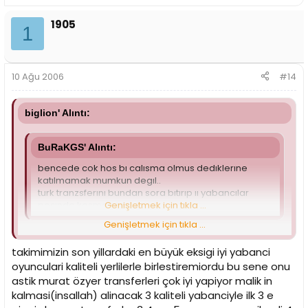
1905
1
10 Ağu 2006
#14
biglion' Alıntı:
BuRaKGS' Alıntı:
bencede cok hos bı calısma olmus dedıklerıne
katılmamak mumkun degıl..
turk tranzsferını bundan sora bıtırıp ıı yabancılar
pesınde kosmalıyuız
Genişletmek için tıkla ...
Genişletmek için tıkla ...
Burak zaten pıyasada allınmaya degecek turk oyuncuda
kalmadı rahat olalım
takimimizin son yillardaki en büyük eksigi iyi yabanci
bunun yanında ozallıkle 4 ve 5 numaraya yabancı oyuncu
oyunculari kaliteli yerlilerle birlestiremiordu bu sene onu
takvıyesı yapılmalı alınacak mevkı bu olmalı
astik murat özyer transferleri çok iyi yapiyor malik in
2 numara bıraz zayıf gıbı kalmıs ama mıtcel zamn zamn
orayı doldurr dıye dusunuyorum
kalmasi(insallah) alinacak 3 kaliteli yabanciyle ilk 3 e