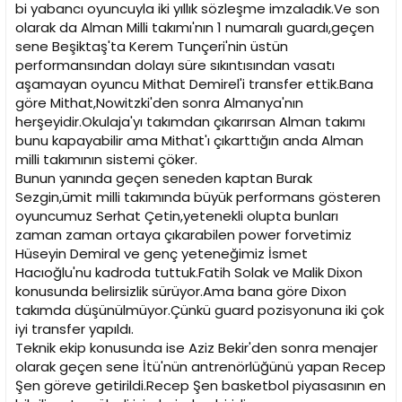
bi yabancı oyuncuyla iki yıllık sözleşme imzaladık.Ve son
olarak da Alman Milli takımı'nın 1 numaralı guardı,geçen
sene Beşiktaş'ta Kerem Tunçeri'nin üstün
performansından dolayı süre sıkıntısından vasatı
aşamayan oyuncu Mithat Demirel'i transfer ettik.Bana
göre Mithat,Nowitzki'den sonra Almanya'nın
herşeyidir.Okulaja'yı takımdan çıkarırsan Alman takımı
bunu kapayabilir ama Mithat'ı çıkarttığın anda Alman
milli takımının sistemi çöker.
Bunun yanında geçen seneden kaptan Burak
Sezgin,ümit milli takımında büyük performans gösteren
oyuncumuz Serhat Çetin,yetenekli olupta bunları
zaman zaman ortaya çıkarabilen power forvetimiz
Hüseyin Demiral ve genç yeteneğimiz İsmet
Hacıoğlu'nu kadroda tuttuk.Fatih Solak ve Malik Dixon
konusunda belirsizlik sürüyor.Ama bana göre Dixon
takımda düşünülmüyor.Çünkü guard pozisyonuna iki çok
iyi transfer yapıldı.
Teknik ekip konusunda ise Aziz Bekir'den sonra menajer
olarak geçen sene İtü'nün antrenörlüğünü yapan Recep
Şen göreve getirildi.Recep Şen basketbol piyasasının en