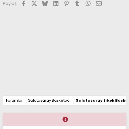
Facebook
X (Twitter)
Bluesky
LinkedIn
Pinterest
Tumblr
WhatsApp
E-posta
Paylaş:
Forumlar
Galatasaray Basketbol
Galatasaray Erkek Basket