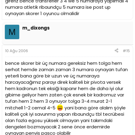
gireriz bence transferler 3 4 we 5 numaraya yapilmali 4
numara atletik ribaundçu 5 numara ise post up
oynayan skorer 1 oyuncu olmalidir
m_dixongs
M
10 Ağu 2006
#15
bence skorer bir üç numara gereksiz hem tolga hem
serhat hemde zaman zaman 3 numara oynayan tufan
yeterli bana göre bir uzun ve üç numaraya
harcayacağımız parayı direk kaliteli bir pivota versek
hem kadronun tek eksiği kapanır hem de daha iyi olur
gibime geliyor hem zaten çok esnek bir kadromuz var
tufan hem 2 hem 3 oynuyor tolga 3-4 murat 2-1
mitchell 1-2 cemal 4-5
yani bana göre alalım şöyle
kaliteli çok iyi savunma yapan ribaundçu tbl tecrübesi
olan fazla egosu yüksek olmayan yani takımdaki
dengeleri bozmayacak 2 sene önce erdemirde
oynayan penvis pasco olabilir