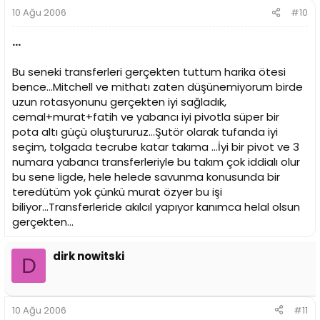
10 Ağu 2006
#10
...
Bu seneki transferleri gerçekten tuttum harika ötesi
bence...Mitchell ve mithatı zaten düşünemiyorum birde
uzun rotasyonunu gerçekten iyi sağladık,
cemal+murat+fatih ve yabancı iyi pivotla süper bir
pota altı güçü oluştururuz...Şutör olarak tufanda iyi
seçim, tolgada tecrube katar takıma ...İyi bir pivot ve 3
numara yabancı transferleriyle bu takım çok iddialı olur
bu sene ligde, hele helede savunma konusunda bir
teredütüm yok çünkü murat özyer bu işi
biliyor...Transferleride akılcıl yapıyor kanımca helal olsun
gerçekten...
dirk nowitski
D
10 Ağu 2006
#11