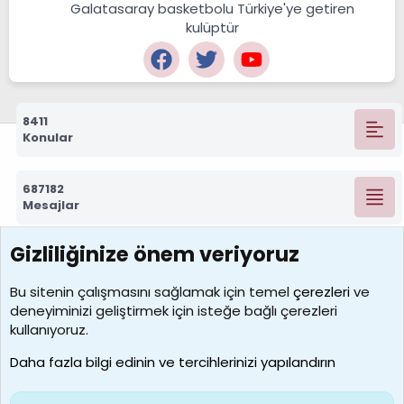
Galatasaray basketbolu Türkiye'ye getiren
kulüptür
8411
Konular
687182
Mesajlar
Gizliliğinize önem veriyoruz
7388
Kullanıcılar
Bu sitenin çalışmasını sağlamak için temel
çerezleri
ve
deneyiminizi geliştirmek için isteğe bağlı çerezleri
borabekirogluu
kullanıyoruz.
Son üye
Daha fazla bilgi edinin ve tercihlerinizi yapılandırın
Bize ulaşın
Şartlar ve kurallar
Gizlilik politikası
Çerezler
Yardım
Ana sayfa
R