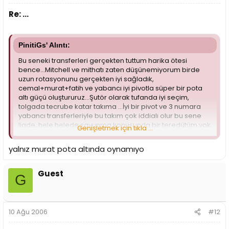
Re: ...
PinitiGs' Alıntı:
Bu seneki transferleri gerçekten tuttum harika ötesi
bence...Mitchell ve mithatı zaten düşünemiyorum birde
uzun rotasyonunu gerçekten iyi sağladık,
cemal+murat+fatih ve yabancı iyi pivotla süper bir pota
altı güçü oluştururuz...Şutör olarak tufanda iyi seçim,
tolgada tecrube katar takıma ...İyi bir pivot ve 3 numara
yabancı transferleriyle bu takım çok iddialı olur bu sene
ligde, hele helede savunma konusunda bir teredütüm yok
Genişletmek için tıkla ...
çünkü murat özyer bu işi biliyor...Transferleride akılcıl
yapıyor kanımca helal olsun gerçekten...
yalnız murat pota altında oynamıyo
Guest
G
10 Ağu 2006
#12