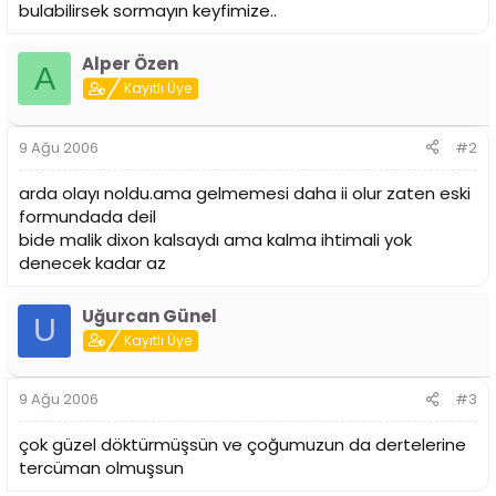
bulabilirsek sormayın keyfimize..
Alper Özen
A
Kayıtlı Üye
9 Ağu 2006
#2
arda olayı noldu.ama gelmemesi daha ii olur zaten eski
formundada deil
bide malik dixon kalsaydı ama kalma ihtimali yok
denecek kadar az
Uğurcan Günel
U
Kayıtlı Üye
9 Ağu 2006
#3
çok güzel döktürmüşsün ve çoğumuzun da dertelerine
tercüman olmuşsun