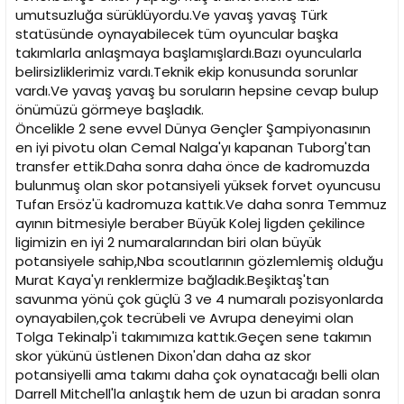
i
umutsuzluğa sürüklüyordu.Ve yavaş yavaş Türk
statüsünde oynayabilecek tüm oyuncular başka
takımlarla anlaşmaya başlamışlardı.Bazı oyuncularla
belirsizliklerimiz vardı.Teknik ekip konusunda sorunlar
vardı.Ve yavaş yavaş bu soruların hepsine cevap bulup
önümüzü görmeye başladık.
Öncelikle 2 sene evvel Dünya Gençler Şampiyonasının
en iyi pivotu olan Cemal Nalga'yı kapanan Tuborg'tan
transfer ettik.Daha sonra daha önce de kadromuzda
bulunmuş olan skor potansiyeli yüksek forvet oyuncusu
Tufan Ersöz'ü kadromuza kattık.Ve daha sonra Temmuz
ayının bitmesiyle beraber Büyük Kolej ligden çekilince
ligimizin en iyi 2 numaralarından biri olan büyük
potansiyele sahip,Nba scoutlarının gözlemlemiş olduğu
Murat Kaya'yı renklermize bağladık.Beşiktaş'tan
savunma yönü çok güçlü 3 ve 4 numaralı pozisyonlarda
oynayabilen,çok tecrübeli ve Avrupa deneyimi olan
Tolga Tekinalp'i takımımıza kattık.Geçen sene takımın
skor yükünü üstlenen Dixon'dan daha az skor
potansiyelli ama takımı daha çok oynatacağı belli olan
Darrell Mitchell'la anlaştık hem de uzun bi aradan sonra