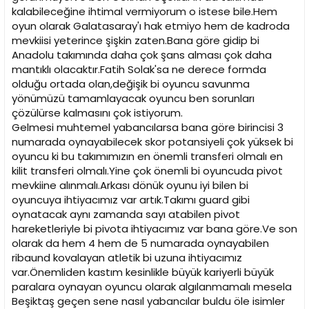
kalabileceğine ihtimal vermiyorum o istese bile.Hem
oyun olarak Galatasaray'ı hak etmiyo hem de kadroda
mevkiisi yeterince şişkin zaten.Bana göre gidip bi
Anadolu takımında daha çok şans alması çok daha
mantıklı olacaktır.Fatih Solak'sa ne derece formda
olduğu ortada olan,değişik bi oyuncu savunma
yönümüzü tamamlayacak oyuncu ben sorunları
çözülürse kalmasını çok istiyorum.
Gelmesi muhtemel yabancılarsa bana göre birincisi 3
numarada oynayabilecek skor potansiyeli çok yüksek bi
oyuncu ki bu takımımızın en önemli transferi olmalı en
kilit transferi olmalı.Yine çok önemli bi oyuncuda pivot
mevkiine alınmalı.Arkası dönük oyunu iyi bilen bi
oyuncuya ihtiyacımız var artık.Takımı guard gibi
oynatacak aynı zamanda sayı atabilen pivot
hareketleriyle bi pivota ihtiyacımız var bana göre.Ve son
olarak da hem 4 hem de 5 numarada oynayabilen
ribaund kovalayan atletik bi uzuna ihtiyacımız
var.Önemliden kastım kesinlikle büyük kariyerli büyük
paralara oynayan oyuncu olarak algılanmamalı mesela
Beşiktaş geçen sene nasıl yabancılar buldu öle isimler