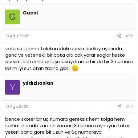
Guest
G
10 Ağu 2006
#16
valla su takıma telekomdaki earvin dudley ayarında
genc ve yetenekli bir pota altı cok yarar saglar keske
earvin telekomla anlaşmasaydı ama bir de bir 3 numara
lazım iyi sut atan traina gibi...
yıldızlıaslan
Y
10 Ağu 2006
#17
bence skorer bir üç numara gereksiz hem tolga hem
serhat hemde zaman zaman 3 numara oynayan tufan
yeterli bana göre bir uzun ve üç numaraya