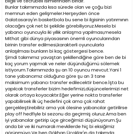
bilgili ve tecrübeli isimlerinden biridir.
Bunlar takımımızda kısa sürede olan ve çoğu bizi
memnun eden gelişmeler.Herşeyden önce
Galatasaray'ın basketbola bu sene bi ilgisinin yatırımının
olacağını çok net bi şekilde görebiliyoruz.Mesela bi
yabancı oyuncuyla iki yıllık anlaşma yapılması,mesela
Mithat gibi dünya piyasasının önemli oyuncularından
birinin transfer edilmesi,karakterli oyuncularla
anlaşılması bunların bi kaç göstergesi bence.
Şimdi takımımız yavaştan şekillendiğine göre ben de bi
kaç yorum yapmak ve neler düşündüğümü sölemek
istiyorum.Takımımızda şu an 10 oyuncu mevcut.Yani 1
tane yabancımız olduğuna göre şu an 3 tane
maksimum yabancı transfer edilecektir bence.İşta bu
yapılcak transferler bizim hedefimizi,düşüncelerimizi net
olarak ortaya koyacaktır.Eğer yerine nokta transferler
yapabilirsek ilk üç hedefini çok ama çok rahat
gerçekleştirebiliriz ama yok ölesine yabancılar getirilirse
play off hedfiyle bi sezonu da geçirmiş oluruz.Ama ben
iyi yabancılar getirip üçe girceğimizi düşünüyorum.Şu
anda bir ve iki numaralı mevkilerde hiç bi eksiğimiz
görünmüyo.Ve ben Gökhan Üçoklar'ın da takımda