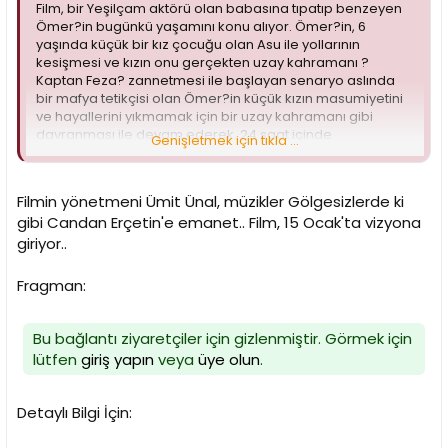
i
Film, bir Yeşilçam aktörü olan babasına tıpatıp benzeyen
Ömer?in bugünkü yaşamını konu alıyor. Ömer?in, 6
yaşında küçük bir kız çocuğu olan Asu ile yollarının
kesişmesi ve kızın onu gerçekten uzay kahramanı ?
Kaptan Feza? zannetmesi ile başlayan senaryo aslında
bir mafya tetikçisi olan Ömer?in küçük kızın masumiyetini
ve hayallerini yıkmamak için bir uzay kahramanı gibi
davranması ile devam ederek, 24 saat içinde
Genişletmek için tıkla ...
gerçekleşen dramatik bir hikâyeyi anlatıyor.
Filmin yönetmeni Ümit Ünal, müzikler Gölgesizlerde ki
gibi Candan Erçetin'e emanet.. Film, 15 Ocak'ta vizyona
giriyor..
Fragman:
Bu bağlantı ziyaretçiler için gizlenmiştir. Görmek için
lütfen
giriş yapın
veya
üye olun
.
Detaylı Bilgi İçin: