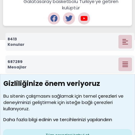
Galatasaray basketbolu Türkiye'ye getiren
kulüptür
8413
Konular
687289
Mesajlar
Gizliliğinize önem veriyoruz
7389
Kullanıcılar
Bu sitenin çalışmasını sağlamak için temel
çerezleri
ve
deneyiminizi geliştirmek için isteğe bağlı çerezleri
idriskaancelik
kullanıyoruz.
Son üye
Daha fazla bilgi edinin ve tercihlerinizi yapılandırın
Bize ulaşın
Şartlar ve kurallar
Gizlilik politikası
Çerezler
Yardım
Ana sayfa
R