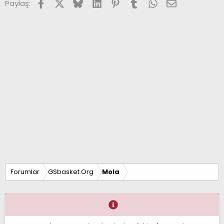
Facebook
X (Twitter)
Bluesky
LinkedIn
Pinterest
Tumblr
WhatsApp
E-posta
Paylaş:
Forumlar
GSbasket.Org
Mola