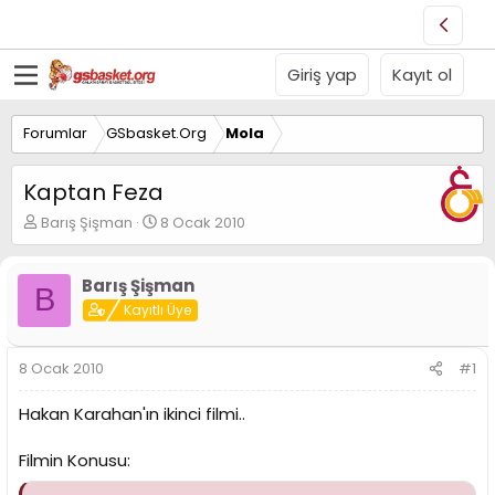
Giriş yap
Kayıt ol
Forumlar
GSbasket.Org
Mola
Kaptan Feza
K
B
Barış Şişman
8 Ocak 2010
o
a
n
ş
u
l
Barış Şişman
B
y
a
Kayıtlı Üye
u
n
B
g
a
ı
8 Ocak 2010
#1
ş
ç
l
t
Hakan Karahan'ın ikinci filmi..
a
a
t
r
Filmin Konusu:
a
i
n
h