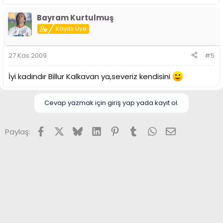
Bayram Kurtulmuş
Kayıtlı Üye
27 Kas 2009
#5
İyi kadındır Billur Kalkavan ya,severiz kendisini
Cevap yazmak için giriş yap yada kayıt ol.
Facebook
X (Twitter)
Bluesky
LinkedIn
Pinterest
Tumblr
WhatsApp
E-posta
Paylaş: