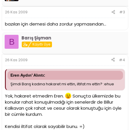
26 Kas 2009
#3
bazıları için demesi daha zordur yapmasından...
Barış Şişman
B
Kayıtlı Üye
26 Kas 2009
#4
Eren Aydın' Alıntı:
Şimdi Barış kadına hakaret mi ettin, iltifat mı ettin? :ehue
Yok, hakaret etmedim Eren.
Sonuçta ülkemizde bu
konular rahat konuşulmadığı için senelerdir de Billur
Kalkavan çok rahat ve cesur olarak konuştuğu için öyle
bir cümle kurdum.
Kendisi iltifat olarak sayabilir bunu. =)