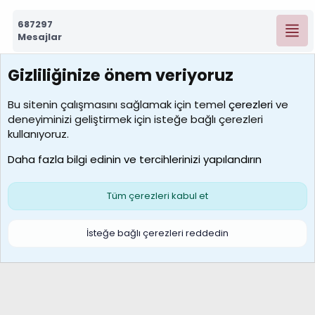
687297
Mesajlar
Gizliliğinize önem veriyoruz
7390
Kullanıcılar
Bu sitenin çalışmasını sağlamak için temel
çerezleri
ve
deneyiminizi geliştirmek için isteğe bağlı çerezleri
MosesBrownHayranı
kullanıyoruz.
Son üye
Daha fazla bilgi edinin ve tercihlerinizi yapılandırın
Bize ulaşın
Şartlar ve kurallar
Gizlilik politikası
Çerezler
Yardım
Ana sayfa
R
Tüm çerezleri kabul et
S
S
Galatasaray Basketbol | GS Basket Taraftar Platformu
İsteğe bağlı çerezleri reddedin
®
Community platform by XenForo
© 2010-2026 XenForo Ltd.
XenForo Türkçe 🇹🇷 Destek Forumu –
XenWp.Com