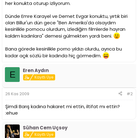
i
her konukta oturup izliyorum.
Dünde Emre Karayel ve Demet Evgar konuktu, yırtık biri
olan Billur'un dün gece "Ben Amerika'da olsaydım
kesinlikle pornocu olurdum, izlediğim filmlerde hayran
kaldım kadınlara" demesi gülmekten yardı beni.
Bana görede kesinlikle porno yıldızı olurdu, ayrıca bu
kadar açık sözlü bir kadında hiç görmedim.
Eren Aydın
E
Kayıtlı Üye
26 Kas 2009
#2
Şimdi Barış kadına hakaret mi ettin, iltifat mı ettin?
:ehue
Sühan Cem Uçsoy
Kayıtlı Üye