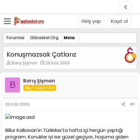
Giriş yap
Kayıt ol
Forumlar
GSbasket.Org
Mola
Konuşmazsak Çatlarız
K
B
Barış Şişman
26 Kas 2009
o
a
n
ş
u
l
Barış Şişman
B
y
a
Kayıtlı Üye
u
n
B
g
a
ı
26 Kas 2009
#1
ş
ç
l
t
a
a
t
r
Billur Kalkavan'ın TürkMax'ta hafta içi hergün yaptığı
a
i
n
h
program. Konuklar iyi ise güzel geçiyor, hoşuma giden