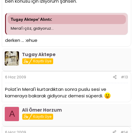
ben konusu için izliyorum şahsen.
Tugay Aktepe' Alıntı:
Meral'i çöz, gidiyoruz...
derken ... :ehue
Tugay Aktepe
Kayıtlı Üye
6 Haz 2009
#13
Polat'ın Meral'i kurtardıktan sonra puslu sesi ve
kameraya bakarak gidiyoruz demesi süperdi.
Ali Ömer Horzum
A
Kayıtlı Üye
6 Haz 2009
#14