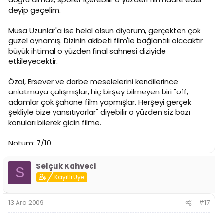
deyip geçelim.
Musa Uzunlar'a ise helal olsun diyorum, gerçekten çok
güzel oynamış. Dizinin akibeti film'le bağlantılı olacaktır
büyük ihtimal o yüzden final sahnesi diziyide
etkileyecektir.
Özal, Ersever ve darbe meselelerini kendilerince
anlatmaya çalışmışlar, hiç birşey bilmeyen biri "off,
adamlar çok şahane film yapmışlar. Herşeyi gerçek
şekliyle bize yansıtıyorlar" diyebilir o yüzden siz bazı
konuları bilerek gidin filme.
Notum: 7/10
Selçuk Kahveci
S
Kayıtlı Üye
13 Ara 2009
#17