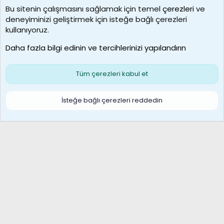
Bu sitenin çalışmasını sağlamak için temel
çerezleri
ve
deneyiminizi geliştirmek için isteğe bağlı çerezleri
borabekirogluu
kullanıyoruz.
Son üye
Daha fazla bilgi edinin ve tercihlerinizi yapılandırın
Bize ulaşın
Şartlar ve kurallar
Gizlilik politikası
Çerezler
Yardım
Ana sayfa
R
Tüm çerezleri kabul et
S
S
Galatasaray Basketbol | GS Basket Taraftar Platformu
İsteğe bağlı çerezleri reddedin
®
Community platform by XenForo
© 2010-2026 XenForo Ltd.
XenForo Türkçe 🇹🇷 Destek Forumu –
XenWp.Com