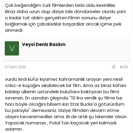
Çok beğendiğim türk filmlerden birisi oldu kesinlikle.
Biraz daha uzun olup diziye bile döndürseler olurdu yani
o kadar tat aldım gerçekten.Filmin sonunu diziye
bağlamak için çabaladılar başardılar ancak içime pek
sinmedi.
Veysi Deniz Baskın
V
11 Tem 2010
#20
vurdu kırdı küfür kıyamet kahramanlık arayan yeni nesil
cnbc-e kuşağını sıkabilecek bir film. Ama az biraz kafanı
kaldırıp ülkenin üstündeki bulutlara baktıysan bu filmi
seversin. En azından çıkışında ''10 lira verdik şu filme be
hacı böyle olcağını bilsem kızı Star Bucks'a götürürdüm
bu parayla'' demezsiniz. Diziye filmden devam etme
olayını beceremediler ama. Bi de artık şu İskender ölsün.
Yapacak numarası , Polat'tan kaçacak yeri kalmadı
adamın.