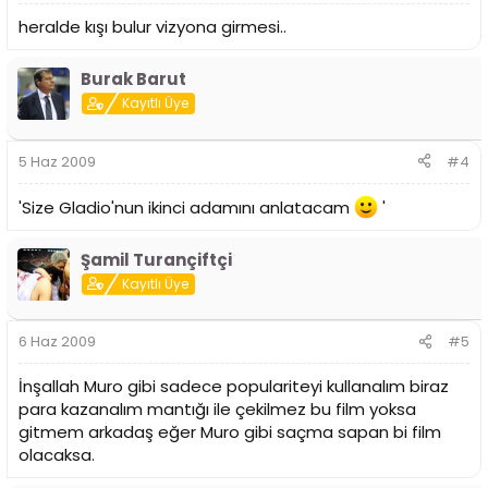
heralde kışı bulur vizyona girmesi..
Burak Barut
Kayıtlı Üye
5 Haz 2009
#4
'Size Gladio'nun ikinci adamını anlatacam
'
Şamil Turançiftçi
Kayıtlı Üye
6 Haz 2009
#5
İnşallah Muro gibi sadece populariteyi kullanalım biraz
para kazanalım mantığı ile çekilmez bu film yoksa
gitmem arkadaş eğer Muro gibi saçma sapan bi film
olacaksa.