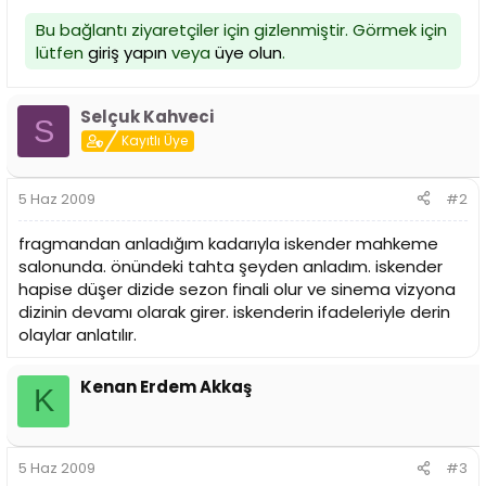
i
Bu bağlantı ziyaretçiler için gizlenmiştir. Görmek için
lütfen
giriş yapın
veya
üye olun
.
Selçuk Kahveci
S
Kayıtlı Üye
5 Haz 2009
#2
fragmandan anladığım kadarıyla iskender mahkeme
salonunda. önündeki tahta şeyden anladım. iskender
hapise düşer dizide sezon finali olur ve sinema vizyona
dizinin devamı olarak girer. iskenderin ifadeleriyle derin
olaylar anlatılır.
Kenan Erdem Akkaş
K
5 Haz 2009
#3