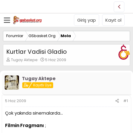
Giriş yap
Kayıt ol
Forumlar
GSbasket.Org
Mola
Kurtlar Vadisi Gladio
K
B
Tugay Aktepe
5 Haz 2009
o
a
n
ş
u
l
Tugay Aktepe
y
a
Kayıtlı Üye
u
n
B
g
a
ı
5 Haz 2009
#1
ş
ç
l
t
Çok yakında sinemalarda...
a
a
t
r
a
i
Filmin Fragmanı
;
n
h