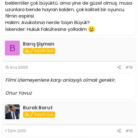
beklentiler çok büyüktü. ama yine de güzel olmuş. musa
uzunlara bende hayran kaldım. çok kaliteli bir oyuncu.
filmin espirisi
Hakim: Avukatınızı nerde Sayın Büyük?
İskender: Hukuk Fakültesine yolladım
Barış Şişman
B
Kayıtlı Üye
15 Ara 2009
#18
Filmi izlemeyenlere karşı anlayışlı olmak gerekir.
Onur Yavuz
Burak Barut
Kayıtlı Üye
1 Tem 2010
#19