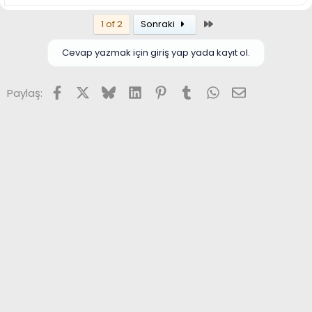
Son
1 of 2
Sonraki
Cevap yazmak için giriş yap yada kayıt ol.
Facebook
X (Twitter)
Bluesky
LinkedIn
Pinterest
Tumblr
WhatsApp
E-posta
Paylaş: