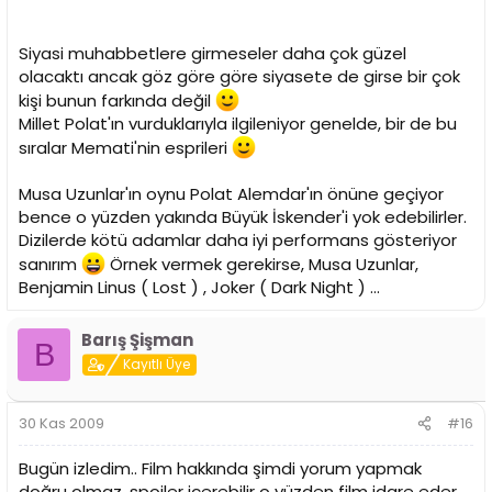
Siyasi muhabbetlere girmeseler daha çok güzel
olacaktı ancak göz göre göre siyasete de girse bir çok
kişi bunun farkında değil
Millet Polat'ın vurduklarıyla ilgileniyor genelde, bir de bu
sıralar Memati'nin esprileri
Musa Uzunlar'ın oynu Polat Alemdar'ın önüne geçiyor
bence o yüzden yakında Büyük İskender'i yok edebilirler.
Dizilerde kötü adamlar daha iyi performans gösteriyor
sanırım
Örnek vermek gerekirse, Musa Uzunlar,
Benjamin Linus ( Lost ) , Joker ( Dark Night ) ...
Barış Şişman
B
Kayıtlı Üye
30 Kas 2009
#16
Bugün izledim.. Film hakkında şimdi yorum yapmak
doğru olmaz, spoiler içerebilir o yüzden film idare eder