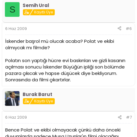
Semih Ural
S
Kayıtlı Üye
6 Haz 2009
#6
İskender başrol mü olucak acaba? Polat ve ekibi
olmıycak mı filmde?
Polatın son yaptığı hücre evi baskınları ve gizli kasanın
açılması sonucu İskender Büyüğün ipliği son bölümde
pazara çıkıcak ve hapse düşücek diye bekliyorum.
Sonrasında da filmi çıkartırlar.
Burak Barut
Kayıtlı Üye
6 Haz 2009
#7
Bence Polat ve ekibi olmayacak çünkü daha önceki
duyumlarda sadece Musa Uzunlar'ın filmi olacağını