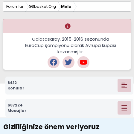
Forumlar
GSbasket.Org
Mola
Galatasaray, 2015-2016 sezonunda
EuroCup şampiyonu olarak Avrupa kupası
kazanmıştır.
8412
Konular
687224
Mesajlar
Gizliliğinize önem veriyoruz
7388
Kullanıcılar