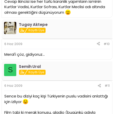
Cevap ikincisi ise her türlü karanlık yapımların isminin
Kurtlar Vadisi, Kurtlar Sofrası, Kurtlar Meclisi adı altında
olması gerektiğini düşünüyorum
Tugay Aktepe
Kayıtlı Üye
6 Haz 2009
#10
Meral'i çöz, gidiyoruz...
Semih Ural
S
Kayıtlı Üye
6 Haz 2009
#11
Sence bu diziyi kaç kişi Türkiyenin puslu vadisini anlattığı
için izliyor
Film tabi ki merak konusu, gladio (bugünkü adıyla