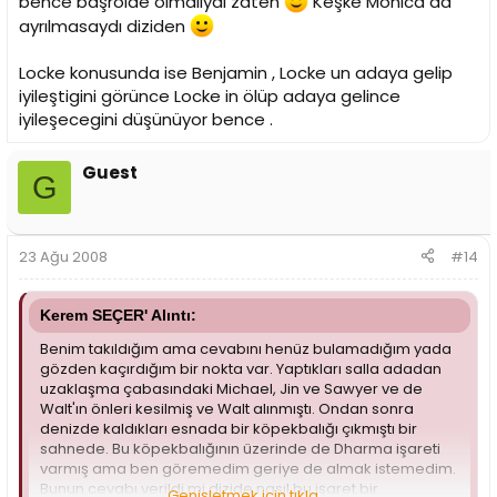
bence başrolde olmalıydı zaten
Keşke Monica da
ayrılmasaydı diziden
Locke konusunda ise Benjamin , Locke un adaya gelip
iyileştigini görünce Locke in ölüp adaya gelince
iyileşecegini düşünüyor bence .
Guest
G
23 Ağu 2008
#14
Kerem SEÇER' Alıntı:
Benim takıldığım ama cevabını henüz bulamadığım yada
gözden kaçırdığım bir nokta var. Yaptıkları salla adadan
uzaklaşma çabasındaki Michael, Jin ve Sawyer ve de
Walt'ın önleri kesilmiş ve Walt alınmıştı. Ondan sonra
denizde kaldıkları esnada bir köpekbalığı çıkmıştı bir
sahnede. Bu köpekbalığının üzerinde de Dharma işareti
varmış ama ben göremedim geriye de almak istemedim.
Bunun cevabı verildi mi dizide nasıl bu işaret bir
Genişletmek için tıkla ...