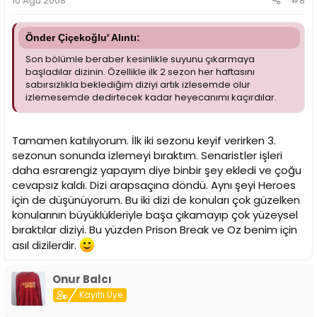
10 Ağu 2008
#8
Önder Çiçekoğlu' Alıntı:
Son bölümle beraber kesinlikle suyunu çıkarmaya
başladılar dizinin. Özellikle ilk 2 sezon her haftasını
sabırsızlıkla beklediğim diziyi artık izlesemde olur
izlemesemde dedirtecek kadar heyecanımı kaçırdılar.
Tamamen katılıyorum. İlk iki sezonu keyif verirken 3.
sezonun sonunda izlemeyi bıraktım. Senaristler işleri
daha esrarengiz yapayım diye binbir şey ekledi ve çoğu
cevapsız kaldı. Dizi arapsaçına döndü. Aynı şeyi Heroes
için de düşünüyorum. Bu iki dizi de konuları çok güzelken
konularının büyüklükleriyle başa çıkamayıp çok yüzeysel
bıraktılar diziyi. Bu yüzden Prison Break ve Oz benim için
asıl dizilerdir.
Onur Balcı
Kayıtlı Üye