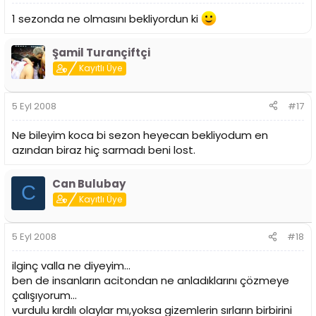
1 sezonda ne olmasını bekliyordun ki
Şamil Turançiftçi
Kayıtlı Üye
5 Eyl 2008
#17
Ne bileyim koca bi sezon heyecan bekliyodum en
azından biraz hiç sarmadı beni lost.
Can Bulubay
C
Kayıtlı Üye
5 Eyl 2008
#18
ilginç valla ne diyeyim...
ben de insanların acitondan ne anladıklarını çözmeye
çalışıyorum...
vurdulu kırdılı olaylar mı,yoksa gizemlerin sırların birbirini