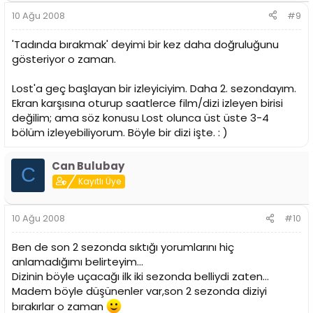
10 Ağu 2008
#9
'Tadında bırakmak' deyimi bir kez daha doğruluğunu
gösteriyor o zaman.
Lost'a geç başlayan bir izleyiciyim. Daha 2. sezondayım.
Ekran karşısına oturup saatlerce film/dizi izleyen birisi
değilim; ama söz konusu Lost olunca üst üste 3-4
bölüm izleyebiliyorum. Böyle bir dizi işte. : )
Can Bulubay
C
Kayıtlı Üye
10 Ağu 2008
#10
Ben de son 2 sezonda sıktığı yorumlarını hiç
anlamadığımı belirteyim...
Dizinin böyle uçacağı ilk iki sezonda belliydi zaten...
Madem böyle düşünenler var,son 2 sezonda diziyi
bırakırlar o zaman