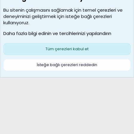
Kullanıcılar
Bu sitenin çalışmasını sağlamak için temel
çerezleri
ve
deneyiminizi geliştirmek için isteğe bağlı çerezleri
borabekirogluu
kullanıyoruz.
Son üye
Daha fazla bilgi edinin ve tercihlerinizi yapılandırın
Bize ulaşın
Şartlar ve kurallar
Gizlilik politikası
Çerezler
Yardım
Ana sayfa
R
Tüm çerezleri kabul et
S
S
Galatasaray Basketbol | GS Basket Taraftar Platformu
İsteğe bağlı çerezleri reddedin
®
Community platform by XenForo
© 2010-2026 XenForo Ltd.
XenForo Türkçe 🇹🇷 Destek Forumu –
XenWp.Com