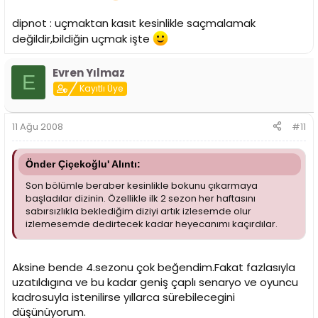
dipnot : uçmaktan kasıt kesinlikle saçmalamak
değildir,bildiğin uçmak işte
Evren Yılmaz
E
Kayıtlı Üye
11 Ağu 2008
#11
Önder Çiçekoğlu' Alıntı:
Son bölümle beraber kesinlikle bokunu çıkarmaya
başladılar dizinin. Özellikle ilk 2 sezon her haftasını
sabırsızlıkla beklediğim diziyi artık izlesemde olur
izlemesemde dedirtecek kadar heyecanımı kaçırdılar.
Aksine bende 4.sezonu çok beğendim.Fakat fazlasıyla
uzatıldıgına ve bu kadar geniş çaplı senaryo ve oyuncu
kadrosuyla istenilirse yıllarca sürebilecegini
düşünüyorum.