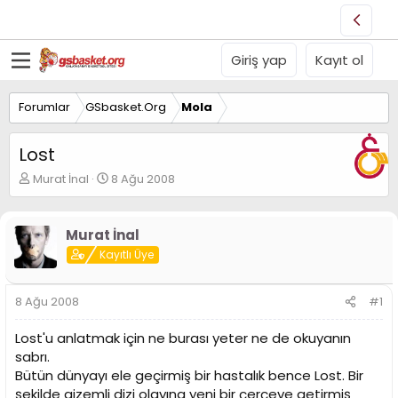
Giriş yap
Kayıt ol
Forumlar
GSbasket.Org
Mola
Lost
K
B
Murat İnal
8 Ağu 2008
o
a
n
ş
u
l
Murat İnal
y
a
Kayıtlı Üye
u
n
B
g
a
ı
8 Ağu 2008
#1
ş
ç
l
t
Lost'u anlatmak için ne burası yeter ne de okuyanın
a
a
t
r
sabrı.
a
i
Bütün dünyayı ele geçirmiş bir hastalık bence Lost. Bir
n
h
şekilde gizemli dizi olayına yeni bir çerçeve getirmiş