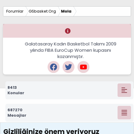
Forumlar
GSbasket.Org
Mola
Galatasaray Kadın Basketbol Takımı 2009
yılında FIBA EuroCup Women kupasını
kazanmıştır.
8413
Konular
687270
Mesajlar
Gizliliğinize önem veriyoruz
7388