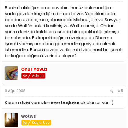
Vahşi doğada yaşayan ve kızını yıllar sonra bulan Danielle
Rousseou, geçtiğimiz sezonda ölmüş olsa da
Benim takıldığım ama cevabını henüz bulamadığım
flashbacklarda karşımıza çıkıcak,
yada gözden kaçırdığım bir nokta var. Yaptıkları salla
adadan uzaklaşma çabasındaki Michael, Jin ve Sawyer
Charlotte ve Daniel Faraday daha aktif karakterler olarak
ve de Walt'ın önleri kesilmiş ve Walt alınmıştı. Ondan
dizide yer alacaklar,
sonra denizde kaldıkları esnada bir köpekbalığı çıkmıştı
4. sezonda, Mr. Eco?nun John Locke?a ?You?re next?
bir sahnede. Bu köpekbalığının üzerinde de Dharma
(Sıradaki sensin) demesiyle Locke?un liderliği ve ölümü
işareti varmış ama ben göremedim geriye de almak
arasındaki bağlantı ortaya çıkacak,
istemedim. Bunun cevabı verildi mi dizide nasıl bu işaret
bir köğekbalığının üzerinde oluyor?
Karısı Sun?ın hamile olduğunu öğrenen Jin büyük ihtimalle
yaşıyor olacak,
Onur Yavuz
Herkesi şaşırtan bir şekilde hem Jack?ın hemde Claire?in
Admin
babası olduğunu öğrendiğimiz Christian Shephard çok
önemli olacak ve neden bu denli önemli olduğu açıklığa
kavuşacak,
9 Ağu 2008
#5
Benjamin ve Desmond 1. sezondan bu yana ilk defa aynı
Kerem diziyi yeni izlemeye başlayacak olanlar var : )
sahnede yer alacaklar.
Son olarak, flashbackler ile flashforwardlar azalacak ve
wotws
bir yerde ?günümüz tarihi? diye birleşecek?
Kayıtlı Üye