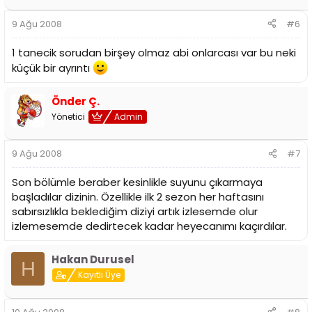
9 Ağu 2008
#6
1 tanecik sorudan birşey olmaz abi onlarcası var bu neki
küçük bir ayrıntı
Önder Ç.
Yönetici
Admin
9 Ağu 2008
#7
Son bölümle beraber kesinlikle suyunu çıkarmaya
başladılar dizinin. Özellikle ilk 2 sezon her haftasını
sabırsızlıkla beklediğim diziyi artık izlesemde olur
izlemesemde dedirtecek kadar heyecanımı kaçırdılar.
Hakan Durusel
H
Kayıtlı Üye