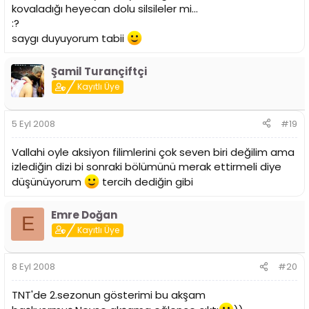
kovaladığı heyecan dolu silsileler mi...
:?
saygı duyuyorum tabii
Şamil Turançiftçi
Kayıtlı Üye
5 Eyl 2008
#19
Vallahi oyle aksiyon filimlerini çok seven biri değilim ama
izlediğin dizi bi sonraki bölümünü merak ettirmeli diye
düşünüyorum
tercih dediğin gibi
Emre Doğan
E
Kayıtlı Üye
8 Eyl 2008
#20
TNT'de 2.sezonun gösterimi bu akşam