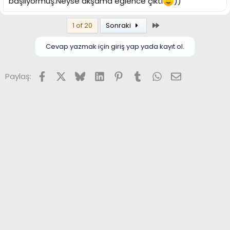
başlıyormuş.Neyse akşama eğlence çıktı
))
Son
1 of 20
Sonraki
Cevap yazmak için giriş yap yada kayıt ol.
Facebook
X (Twitter)
Bluesky
LinkedIn
Pinterest
Tumblr
WhatsApp
E-posta
Paylaş: