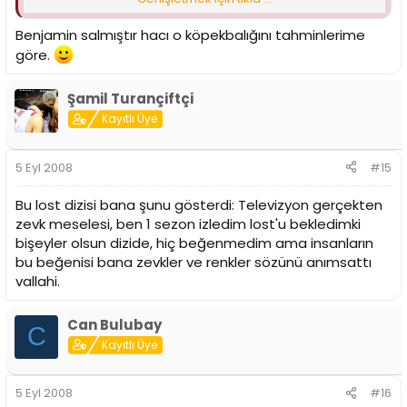
köğekbalığının üzerinde oluyor?
Benjamin salmıştır hacı o köpekbalığını tahminlerime
göre.
Şamil Turançiftçi
Kayıtlı Üye
5 Eyl 2008
#15
Bu lost dizisi bana şunu gösterdi: Televizyon gerçekten
zevk meselesi, ben 1 sezon izledim lost'u bekledimki
bişeyler olsun dizide, hiç beğenmedim ama insanların
bu beğenisi bana zevkler ve renkler sözünü anımsattı
vallahi.
Can Bulubay
C
Kayıtlı Üye
5 Eyl 2008
#16