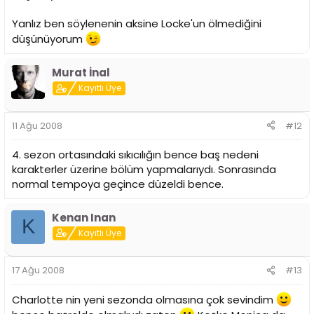
Yanlız ben söylenenin aksine Locke'un ölmediğini
düşünüyorum
Murat İnal
Kayıtlı Üye
11 Ağu 2008
#12
4. sezon ortasındaki sıkıcılığın bence baş nedeni
karakterler üzerine bölüm yapmalarıydı. Sonrasında
normal tempoya geçince düzeldi bence.
Kenan Inan
K
Kayıtlı Üye
17 Ağu 2008
#13
Charlotte nin yeni sezonda olmasına çok sevindim