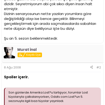
i
dizidir. Seyretmiyorum abi çok sıkıcı diyen insan halt
etmiştir.
Dizinin senaryosunun nette yazılan yorumlara göre
değiştirildiği olayı ise bence gerçektir. Bilinmeyi
gerçekleştirmek için arada saçmalasalarda sabahları
nete düşsün diye bekliyoruz işte bu diziyi.
Şu an 5. sezon beklenmektedir.
Murat İnal
Kayıtlı Üye
8 Ağu 2008
#2
Spoiler içerir.
Son günlerde Amerika Lost?u tartışıyor, forumlar Lost
tüyolarıyla çalkalanıyorken, Odatv.com Lost?un 5.
sezonuyla ilgili bazı tüyolar yayınladı.