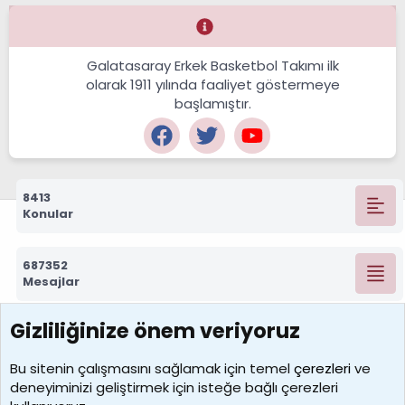
Galatasaray Erkek Basketbol Takımı ilk
olarak 1911 yılında faaliyet göstermeye
başlamıştır.
8413
Konular
687352
Mesajlar
Gizliliğinize önem veriyoruz
7392
Kullanıcılar
Bu sitenin çalışmasını sağlamak için temel
çerezleri
ve
deneyiminizi geliştirmek için isteğe bağlı çerezleri
MosesBrownHayranı