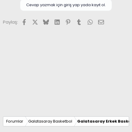
Cevap yazmak için giriş yap yada kayıt ol.
Facebook
X (Twitter)
Bluesky
LinkedIn
Pinterest
Tumblr
WhatsApp
E-posta
Paylaş:
Forumlar
Galatasaray Basketbol
Galatasaray Erkek Basket