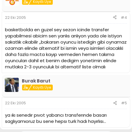
Kayıtlı Üye
22 Eki 2005
#4
basketbolda en guzel sey sezon icinde transfer
yapabilmesi abicim sen yanlıs anlıyon yada ole istiyon
sakatlık cikabilir ,,bakarsın oyuncu istedigin gibi oynamaz
ozaman elinde alternatif bi ismin veya isimleri olacakki
daha fazla macta kayıp vermeden hemen takıma
oyuncuları dahil et benim dedigim yonetimin elinde
mutlaka 2-3 oyunculuk bi alternatif liste olmalı
Burak Barut
Kayıtlı Üye
22 Eki 2005
#5
ya ıkı senedır pıvot yabancı transferınde basarı
saglıyamıoruz bu sene hepsı turk hadı hayırlısı...