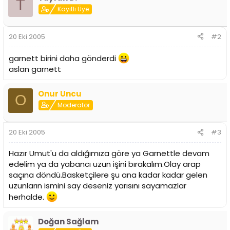
T
i
Kayıtlı Üye
20 Eki 2005
#2
garnett birini daha gönderdi
aslan garnett
Onur Uncu
O
Moderator
20 Eki 2005
#3
Hazır Umut'u da aldığımıza göre ya Garnettle devam
edelim ya da yabancı uzun işini bırakalım.Olay arap
saçına döndü.Basketçilere şu ana kadar kadar gelen
uzunların ismini say deseniz yarısını sayamazlar
herhalde.
Doğan Sağlam