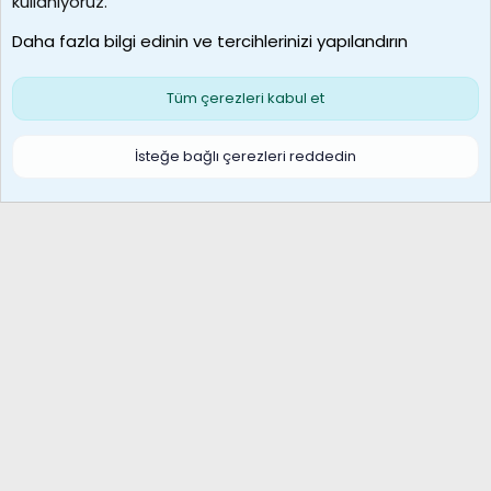
kullanıyoruz.
Son üye
Daha fazla bilgi edinin ve tercihlerinizi yapılandırın
Bize ulaşın
Şartlar ve kurallar
Gizlilik politikası
Çerezler
Yardım
Ana sayfa
R
Tüm çerezleri kabul et
S
S
Galatasaray Basketbol | GS Basket Taraftar Platformu
İsteğe bağlı çerezleri reddedin
®
Community platform by XenForo
© 2010-2026 XenForo Ltd.
XenForo Türkçe 🇹🇷 Destek Forumu –
XenWp.Com