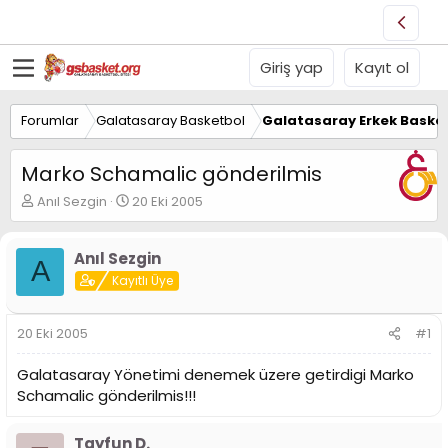
Giriş yap
Kayıt ol
Forumlar
Galatasaray Basketbol
Galatasaray Erkek Basket
Marko Schamalic gönderilmis
K
B
Anıl Sezgin
20 Eki 2005
o
a
n
ş
u
l
Anıl Sezgin
A
y
a
Kayıtlı Üye
u
n
B
g
a
ı
20 Eki 2005
#1
ş
ç
l
t
Galatasaray Yönetimi denemek üzere getirdigi Marko
a
a
Schamalic gönderilmis!!!
t
r
a
i
n
h
Tayfun D.