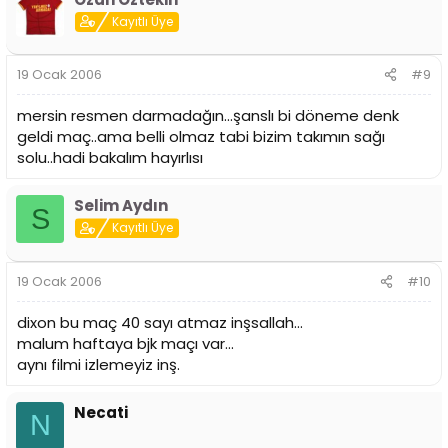
Kayıtlı Üye
19 Ocak 2006
#9
mersin resmen darmadağın...şanslı bi döneme denk
geldi maç..ama belli olmaz tabi bizim takımın sağı
solu..hadi bakalım hayırlısı
Selim Aydın
S
Kayıtlı Üye
19 Ocak 2006
#10
dixon bu maç 40 sayı atmaz inşsallah...
malum haftaya bjk maçı var...
aynı filmi izlemeyiz inş.
Necati
N