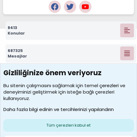
8413
Konular
687325
Mesajlar
Gizliliğinize önem veriyoruz
7390
Kullanıcılar
Bu sitenin çalışmasını sağlamak için temel
çerezleri
ve
deneyiminizi geliştirmek için isteğe bağlı çerezleri
MosesBrownHayranı
kullanıyoruz.
Son üye
Daha fazla bilgi edinin ve tercihlerinizi yapılandırın
Bize ulaşın
Şartlar ve kurallar
Gizlilik politikası
Çerezler
Yardım
Ana sayfa
R
Tüm çerezleri kabul et
S
S
Galatasaray Basketbol | GS Basket Taraftar Platformu