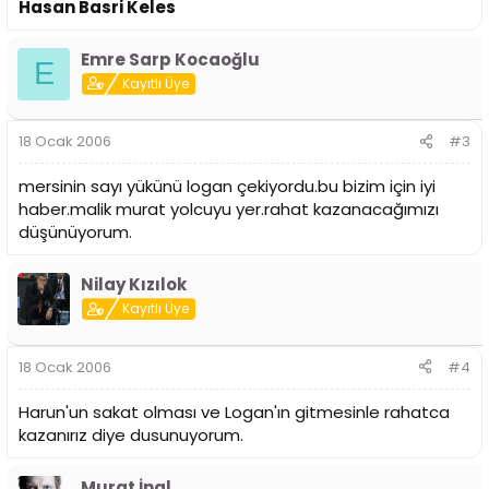
Hasan Basri Keles
Emre Sarp Kocaoğlu
E
Kayıtlı Üye
18 Ocak 2006
#3
mersinin sayı yükünü logan çekiyordu.bu bizim için iyi
haber.malik murat yolcuyu yer.rahat kazanacağımızı
düşünüyorum.
Nilay Kızılok
Kayıtlı Üye
18 Ocak 2006
#4
Harun'un sakat olması ve Logan'ın gitmesinle rahatca
kazanırız diye dusunuyorum.
Murat İnal