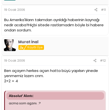
19 Ocak 2006
#11
Bu Amerika'lıların takımdan ayrıldığı haberinin kaynağı
nedir acaba?Hiçbi sitede rastlamadım böyle bi habere
ondan sordum.
Murat İnal
Kayıtlı Üye
19 Ocak 2006
#12
Ben açayım herkes açsın hatta büyü yapılsın yinede
yenmemiz lazım cnm.
2+2 = 4
Absolut' Alıntı:
acma som agzını. :?