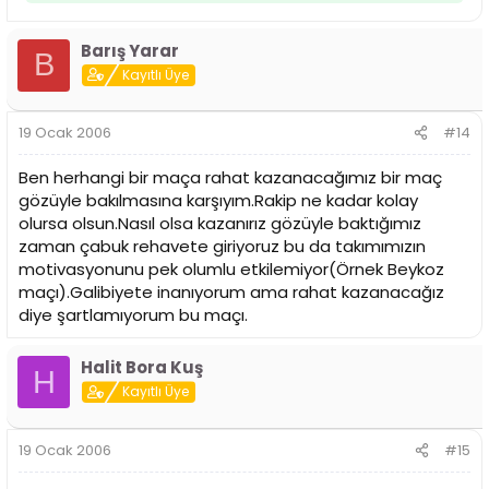
Barış Yarar
B
Kayıtlı Üye
19 Ocak 2006
#14
Ben herhangi bir maça rahat kazanacağımız bir maç
gözüyle bakılmasına karşıyım.Rakip ne kadar kolay
olursa olsun.Nasıl olsa kazanırız gözüyle baktığımız
zaman çabuk rehavete giriyoruz bu da takımımızın
motivasyonunu pek olumlu etkilemiyor(Örnek Beykoz
maçı).Galibiyete inanıyorum ama rahat kazanacağız
diye şartlamıyorum bu maçı.
Halit Bora Kuş
H
Kayıtlı Üye
19 Ocak 2006
#15