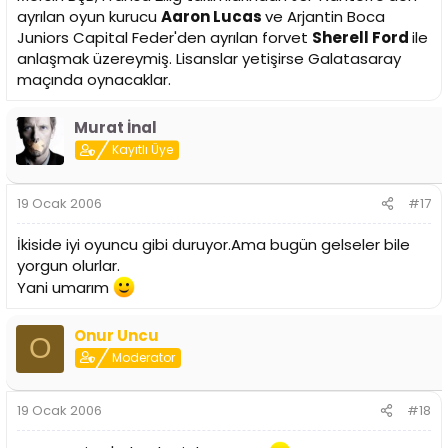
ayrılan oyun kurucu
Aaron Lucas
ve Arjantin Boca
Juniors Capital Feder'den ayrılan forvet
Sherell Ford
ile
anlaşmak üzereymiş. Lisanslar yetişirse Galatasaray
maçında oynacaklar.
Murat İnal
Kayıtlı Üye
19 Ocak 2006
#17
İkiside iyi oyuncu gibi duruyor.Ama bugün gelseler bile
yorgun olurlar.
Yani umarım
Onur Uncu
O
Moderator
19 Ocak 2006
#18