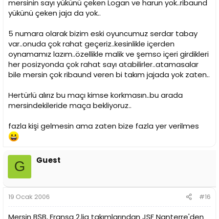
mersinin sayı yükünü çeken Logan ve harun yok..ribaund
yükünü çeken jaja da yok..
5 numara olarak bizim eski oyuncumuz serdar tabay
var..onuda çok rahat geçeriz..kesinlikle içerden
oynamamız lazım..özellikle malik ve şemso içeri girdikleri
her posizyonda çok rahat sayı atabilirler..atamasalar
bile mersin çok ribaund veren bi takım jajada yok zaten..
Hertürlü alırız bu maçı kimse korkmasın..bu arada
mersindekileride maça bekliyoruz..
fazla kişi gelmesin ama zaten bize fazla yer verilmes
Guest
G
19 Ocak 2006
#16
Mersin BŞB, Fransa 2.lig takımlarından JSF Nanterre'den