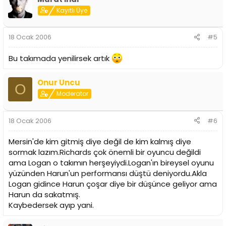
Kayıtlı Üye
18 Ocak 2006
#5
Bu takımada yenilirsek artık
Onur Uncu
O
Moderator
18 Ocak 2006
#6
Mersin'de kim gitmiş diye değil de kim kalmış diye
sormak lazım.Richards çok önemli bir oyuncu değildi
ama Logan o takımın herşeyiydi.Logan'ın bireysel oyunu
yüzünden Harun'un performansı düştü deniyordu.Akla
Logan gidince Harun çoşar diye bir düşünce geliyor ama
Harun da sakatmış.
Kaybedersek ayıp yani.