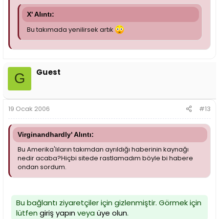
X' Alıntı:
Bu takımada yenilirsek artık
Guest
G
19 Ocak 2006
#13
Virginandhardly' Alıntı:
Bu Amerika'lıların takımdan ayrıldığı haberinin kaynağı
nedir acaba?Hiçbi sitede rastlamadım böyle bi habere
ondan sordum.
Bu bağlantı ziyaretçiler için gizlenmiştir. Görmek için
lütfen
giriş yapın
veya
üye olun
.