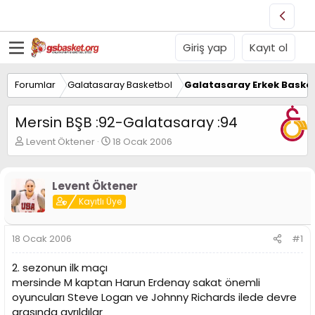
Giriş yap
Kayıt ol
Forumlar
Galatasaray Basketbol
Galatasaray Erkek Basket
Mersin BŞB :92-Galatasaray :94
K
B
Levent Öktener
18 Ocak 2006
o
a
n
ş
u
l
Levent Öktener
y
a
Kayıtlı Üye
u
n
B
g
a
ı
18 Ocak 2006
#1
ş
ç
l
t
2. sezonun ilk maçı
a
a
t
r
mersinde M kaptan Harun Erdenay sakat önemli
a
i
oyuncuları Steve Logan ve Johnny Richards ilede devre
n
h
arasında ayrıldılar