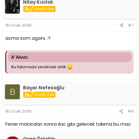
Nilay Kızılok
Kayıtlı Üye
18 Ocak 2006
#7
acma som agzını. :?
X' Alıntı:
Bu takımada yenilirsek artık
Başar Nefesoğlu
B
Kayıtlı Üye
18 Ocak 2006
#8
Fener macından sonra ılac gıbı gelecek takıma bu mac
Ozan Öztekin