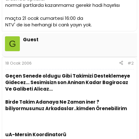
i
normal şartlarda kazanmamız gerekir hadi hayırlısı
maçta 21 ocak cumartesi 16:00 da
NTV' de ise herhangi bi canlı yayın yok.
Guest
G
18 Ocak 2006
#2
Geçen Senede oldugu Gibi Takimizi Desteklemeye
Gidecez... Sesimisizn son Aninan Kadar Bagiracaz
Ve Galibeti Alicaz...
Birde Takim Adanaya Ne Zaman iner ?
biliyormusunuz Arkadaslar..kimden Örenebilirim
uA-Mersin Koordinatorü