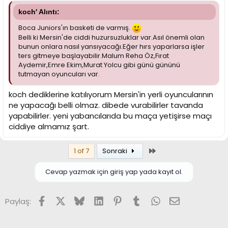
koch' Alıntı:
Boca Juniors'ın basketi de varmış.
Belli ki Mersin'de ciddi huzursuzluklar var.Asıl önemli olan
bunun onlara nasıl yansıyacağı.Eğer hırs yaparlarsa işler
ters gitmeye başlayabilir.Malum Reha Öz,Fırat
Aydemir,Emre Ekim,Murat Yolcu gibi günü gününü
tutmayan oyuncuları var.
koch dediklerine katılıyorum Mersin'in yerli oyuncularının
ne yapacağı belli olmaz. dibede vurabilirler tavanda
yapabilirler. yeni yabancılarıda bu maça yetişirse maçı
ciddiye almamız şart.
Son
1 of 7
Sonraki
Cevap yazmak için giriş yap yada kayıt ol.
Facebook
X (Twitter)
Bluesky
LinkedIn
Pinterest
Tumblr
WhatsApp
E-posta
Paylaş: