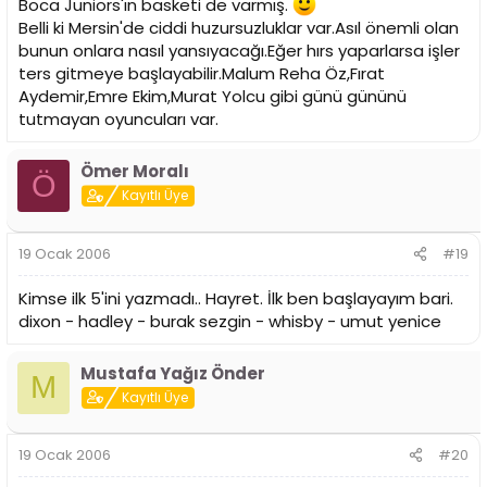
Boca Juniors'ın basketi de varmış.
Belli ki Mersin'de ciddi huzursuzluklar var.Asıl önemli olan
bunun onlara nasıl yansıyacağı.Eğer hırs yaparlarsa işler
ters gitmeye başlayabilir.Malum Reha Öz,Fırat
Aydemir,Emre Ekim,Murat Yolcu gibi günü gününü
tutmayan oyuncuları var.
Ömer Moralı
Ö
Kayıtlı Üye
19 Ocak 2006
#19
Kimse ilk 5'ini yazmadı.. Hayret. İlk ben başlayayım bari.
dixon - hadley - burak sezgin - whisby - umut yenice
Mustafa Yağız Önder
M
Kayıtlı Üye
19 Ocak 2006
#20