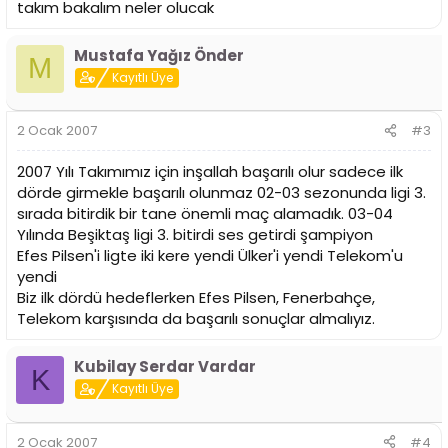
takım bakalım neler olucak
Mustafa Yağız Önder
M
Kayıtlı Üye
2 Ocak 2007
#3
2007 Yılı Takımımız için inşallah başarılı olur sadece ilk
dörde girmekle başarılı olunmaz 02-03 sezonunda ligi 3.
sırada bitirdik bir tane önemli maç alamadık. 03-04
Yılında Beşiktaş ligi 3. bitirdi ses getirdi şampiyon
Efes Pilsen'i ligte iki kere yendi Ülker'i yendi Telekom'u
yendi
Biz ilk dördü hedeflerken Efes Pilsen, Fenerbahçe,
Telekom karşısında da başarılı sonuçlar almalıyız.
Kubilay Serdar Vardar
K
Kayıtlı Üye
2 Ocak 2007
#4