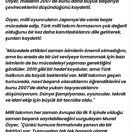
Özyer, millilerin 2007'de bunu daha büyük başarıya
çevireceklerini düşündüğünü kaydetti.
Özyer, milli oyuncuların Japonya'da canla başla
mücadele edip, Türk milli takım formasının çok değerli
olduğunu bir kez daha kanıtladıklarını dile getirerek,
şunları kaydetti:
''Mücadele ettikleri zaman isimlerin önemli olmadığını,
ama bu arada da bir üst seviyeye tırmanmak için bazı
isimlerin de bu mücadeleyi yapması gerektiğini
gördüler. 2010 gibi bir hedef koydular, ama Türk
halkının da büyük beklentisi var. Milli takımın geçen
turnuvada, nasıl başarılı olacaklarını öğrendiklerini ve
bunu 2007'de daha yukarı taşıyacaklarını
düşünüyorum. Dünya Şampiyonası, oyuncular, teknik
ve idari ekip için büyük bir tecrübe oldu.''
Milli takımın her zaman Avrupa'da ilk 5 içinde olduğu
zaman başarılı sayılabileceğini vurgulayan Murat
Özyer, ''Çünkü turnuva formatında şansın da bir
faktörü var. Turnuvaları tek tek başarılı olarak