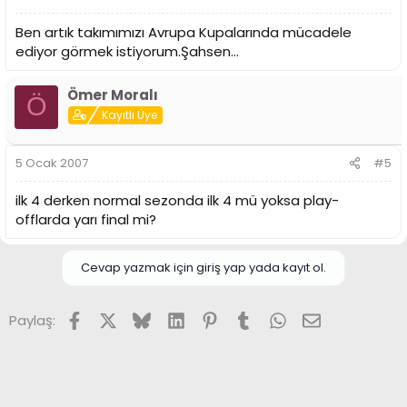
Ben artık takımımızı Avrupa Kupalarında mücadele
ediyor görmek istiyorum.Şahsen...
Ömer Moralı
Ö
Kayıtlı Üye
5 Ocak 2007
#5
ilk 4 derken normal sezonda ilk 4 mü yoksa play-
offlarda yarı final mi?
Cevap yazmak için giriş yap yada kayıt ol.
Facebook
X (Twitter)
Bluesky
LinkedIn
Pinterest
Tumblr
WhatsApp
E-posta
Paylaş: