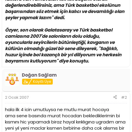
değerlendirebilirsiniz, ama Türk basketbol ekolünun
başarısından söz etmek için kalıcı ve devamlılığı olan
şeyler yapmak lazım'' dedi.
Özyer, son olarak Galatasaray ve Türk basketbol
camiasına 2007'de salonların dolu olduğu,
oyuncularla seyircilerin bütünleştiği, kavganın ve
küfürün olmadığı güzel bir sene dileyerek, ''Sağlıklı,
huzur içinde bol kazançlı bir yıl diliyorum ve herkesin
bayramını kutluyorum'' diye konuştu.
Doğan Sağlam
Kayıtlı Üye
2 Ocak 2007
#2
hala ilk 4 icin umutluysa ne mutlu murat hocaya
ama sene basında murat hocadan beklediklerimin bi
kısmını hic yapamadı biraz hayal kırıklıgına ugradım ama
yeni yıl yeni maclar kısmen bırbirine daha cok alısmıs bir