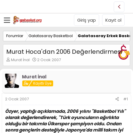
Giriş yap
Kayıt ol
Forumlar
Galatasaray Basketbol
Galatasaray Erkek Basket
Murat Hoca'dan 2006 Değerlendirmesi
K
B
Murat İnal
2 Ocak 2007
o
a
n
ş
u
l
Murat İnal
y
a
Kayıtlı Üye
u
n
B
g
a
ı
2 Ocak 2007
#1
ş
ç
l
t
Özyer, yaptığı açıklamada, 2006 yılını ''Basketbol Yılı''
a
a
olarak değerlendirerek, ''Türk oyuncuların ağırlıkta
t
r
olduğu bir takımla Ülkerspor şampiyon oldu. Ondan
a
i
n
h
sonra gençlerin desteğiyle Japonya'da milli takım iyi