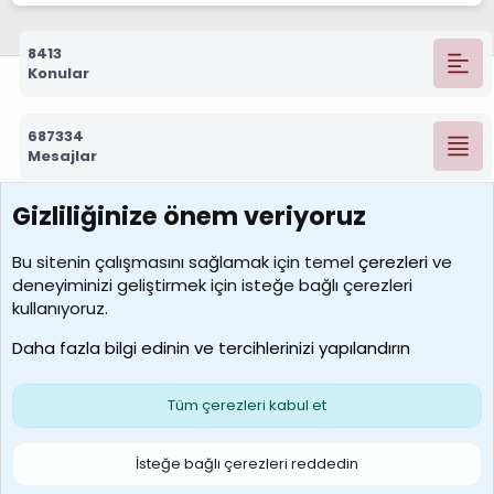
8413
Konular
687334
Mesajlar
Gizliliğinize önem veriyoruz
7390
Kullanıcılar
Bu sitenin çalışmasını sağlamak için temel
çerezleri
ve
deneyiminizi geliştirmek için isteğe bağlı çerezleri
MosesBrownHayranı
kullanıyoruz.
Son üye
Daha fazla bilgi edinin ve tercihlerinizi yapılandırın
Bize ulaşın
Şartlar ve kurallar
Gizlilik politikası
Çerezler
Yardım
Ana sayfa
R
Tüm çerezleri kabul et
S
S
Galatasaray Basketbol | GS Basket Taraftar Platformu
İsteğe bağlı çerezleri reddedin
®
Community platform by XenForo
© 2010-2026 XenForo Ltd.