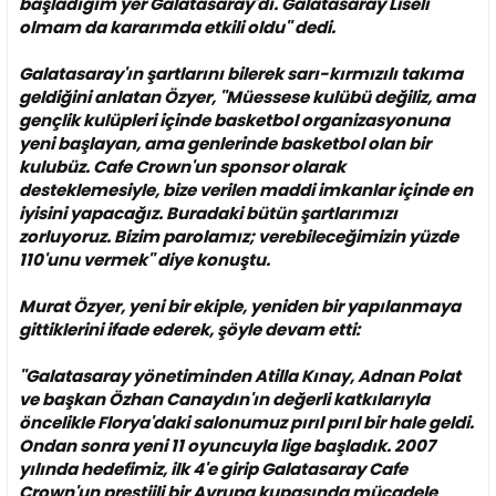
başladığım yer Galatasaray'dı. Galatasaray Liseli
olmam da kararımda etkili oldu'' dedi.
Galatasaray'ın şartlarını bilerek sarı-kırmızılı takıma
geldiğini anlatan Özyer, ''Müessese kulübü değiliz, ama
gençlik kulüpleri içinde basketbol organizasyonuna
yeni başlayan, ama genlerinde basketbol olan bir
kulubüz. Cafe Crown'un sponsor olarak
desteklemesiyle, bize verilen maddi imkanlar içinde en
iyisini yapacağız. Buradaki bütün şartlarımızı
zorluyoruz. Bizim parolamız; verebileceğimizin yüzde
110'unu vermek'' diye konuştu.
Murat Özyer, yeni bir ekiple, yeniden bir yapılanmaya
gittiklerini ifade ederek, şöyle devam etti:
''Galatasaray yönetiminden Atilla Kınay, Adnan Polat
ve başkan Özhan Canaydın'ın değerli katkılarıyla
öncelikle Florya'daki salonumuz pırıl pırıl bir hale geldi.
Ondan sonra yeni 11 oyuncuyla lige başladık. 2007
yılında hedefimiz, ilk 4'e girip Galatasaray Cafe
Crown'un prestijli bir Avrupa kupasında mücadele