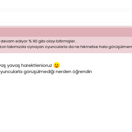
evam ediyor % 90 gibi olayı bitirmişler...
sezon takımızda oynayan oyuncularla da ne hikmetse hala görüşülme
vaş yavaş harektlenioruz
yuncularla görüşülmediği nerden öğrendin