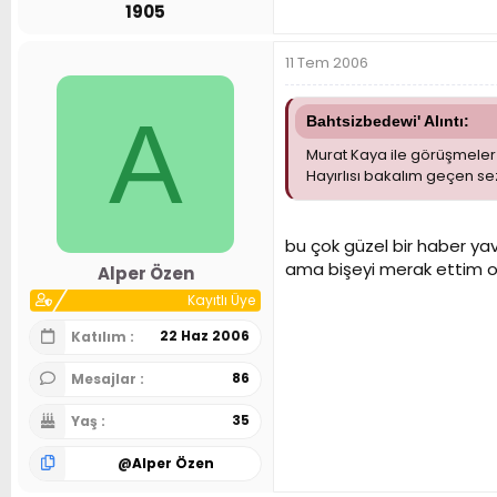
1905
11 Tem 2006
A
Bahtsizbedewi' Alıntı:
Murat Kaya ile görüşmeler d
Hayırlısı bakalım geçen 
bu çok güzel bir haber ya
ama bişeyi merak ettim o
Alper Özen
Kayıtlı Üye
22 Haz 2006
Katılım
86
Mesajlar
35
Yaş
@
Alper Özen