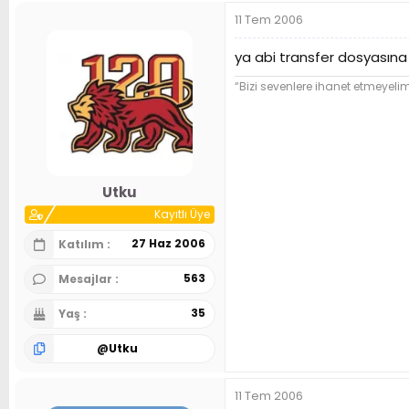
11 Tem 2006
ya abi transfer dosyasına 
“Bizi sevenlere ihanet etmeyel
Utku
Kayıtlı Üye
27 Haz 2006
Katılım
563
Mesajlar
35
Yaş
@
Utku
11 Tem 2006