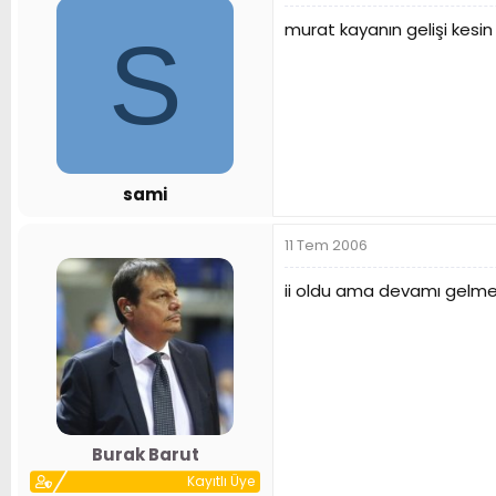
murat kayanın gelişi kesin 
S
sami
11 Tem 2006
ii oldu ama devamı gelme
Burak Barut
Kayıtlı Üye