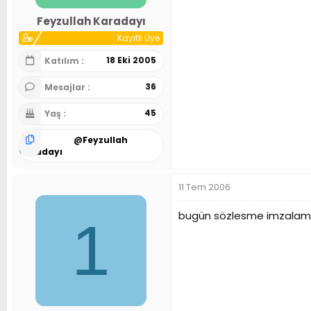
Feyzullah Karadayı
Kayıtlı Üye
18 Eki 2005
Katılım
36
Mesajlar
45
Yaş
@
Feyzullah
Karadayı
11 Tem 2006
bugün sözlesme imzalamas
1