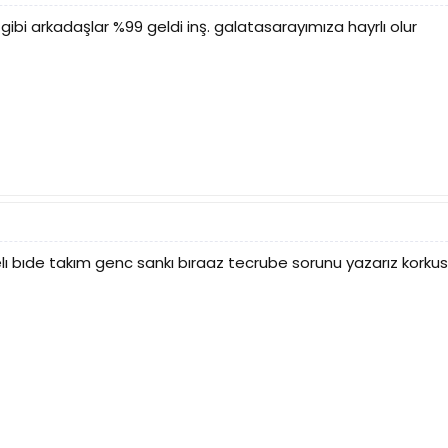
gibi arkadaşlar %99 geldi inş. galatasarayımıza hayrlı olur
lı bıde takım genc sankı bıraaz tecrube sorunu yazarız kork