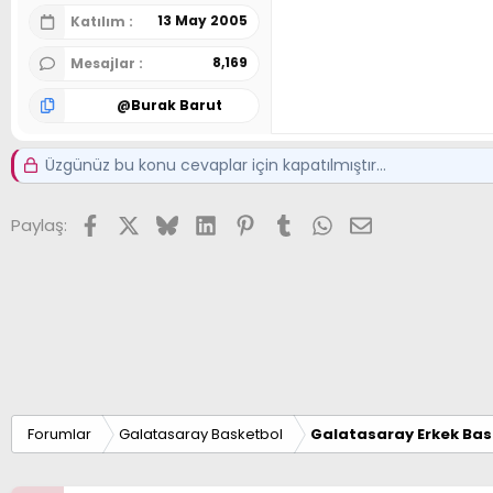
13 May 2005
Katılım
8,169
Mesajlar
@
Burak Barut
Üzgünüz bu konu cevaplar için kapatılmıştır...
Facebook
X (Twitter)
Bluesky
LinkedIn
Pinterest
Tumblr
WhatsApp
E-posta
Paylaş:
Forumlar
Galatasaray Basketbol
Galatasaray Erkek Bas