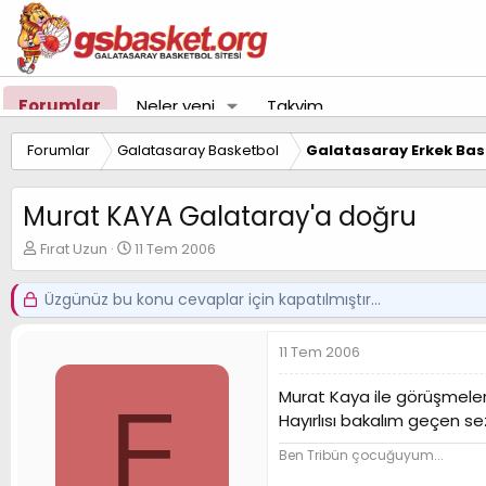
Forumlar
Neler yeni
Takvim
Forumlar
Galatasaray Basketbol
Galatasaray Erkek Bas
Murat KAYA Galataray'a doğru
K
B
Fırat Uzun
11 Tem 2006
o
a
n
ş
Üzgünüz bu konu cevaplar için kapatılmıştır...
u
l
y
a
u
n
11 Tem 2006
B
g
a
ı
Murat Kaya ile görüşmeler 
F
ş
ç
Hayırlısı bakalım geçen 
l
t
a
a
Ben Tribün çocuğuyum...
t
r
a
i