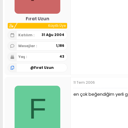
n
h
i
Fırat Uzun
Kayıtlı Üye
31 Ağu 2004
Katılım
1,186
Mesajlar
43
Yaş
@
Fırat Uzun
11 Tem 2006
en çok beğendiğim yerli g
F