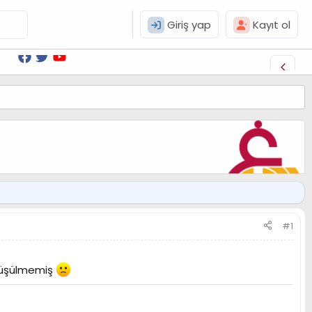
Giriş yap
Kayıt ol
#1
örüşülmemiş