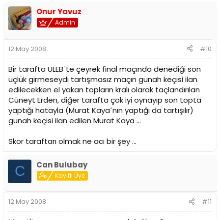
Onur Yavuz
Admin
12 May 2008
#10
Bir tarafta ULEB´te çeyrek final maçında denediği son
üçlük girmeseydi tartışmasız maçın günah keçisi ilan
edilecekken el yakan topların kralı olarak taçlandırılan
Cüneyt Erden, diğer tarafta çok iyi oynayıp son topta
yaptığı hatayla (Murat Kaya´nın yaptığı da tartışılır)
günah keçisi ilan edilen Murat Kaya ...
Skor taraftarı olmak ne acı bir şey ...
Can Bulubay
C
Kayıtlı Üye
12 May 2008
#11