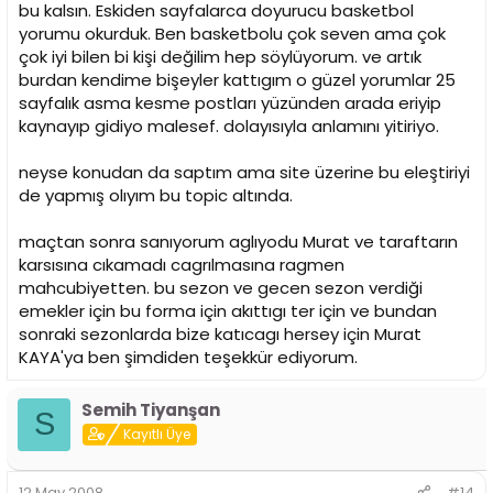
bu kalsın. Eskiden sayfalarca doyurucu basketbol
yorumu okurduk. Ben basketbolu çok seven ama çok
çok iyi bilen bi kişi değilim hep söylüyorum. ve artık
burdan kendime bişeyler kattıgım o güzel yorumlar 25
sayfalık asma kesme postları yüzünden arada eriyip
kaynayıp gidiyo malesef. dolayısıyla anlamını yitiriyo.
neyse konudan da saptım ama site üzerine bu eleştiriyi
de yapmış olıyım bu topic altında.
maçtan sonra sanıyorum aglıyodu Murat ve taraftarın
karsısına cıkamadı cagrılmasına ragmen
mahcubiyetten. bu sezon ve gecen sezon verdiği
emekler için bu forma için akıttıgı ter için ve bundan
sonraki sezonlarda bize katıcagı hersey için Murat
KAYA'ya ben şimdiden teşekkür ediyorum.
Semih Tiyanşan
S
Kayıtlı Üye
12 May 2008
#14