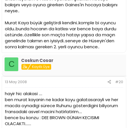
bakışını veya oyuna girerken Gaines'in hocaya bakışını
neyse..
Murat Kaya büyük geliştirdi kendini..komple bi oyuncu
oldu..bunda hocanın da katkısı var bence baya durdu
üstünde..özellikle son maçta hatayı yapsa da maçın
genelinde takımın en iyisiydi..seneye de Hüseyin'den
sonra kalması gereken 2. yerli oyuncu bence..
Coskun Cosar
C
Kayıtlı Üye
13 May 2008
#20
hayir hic alakasi ....
ben murat kayanin ne kadar koyu galatasarayli ve her
macda oynadigi sürece Ruhunu gösterdigini biliyorum
fransadaki asvel macini hatirlatirim....
bence bu konzu : DEE BROWN GÜNAH KECISIMI
OLACAKTI.......