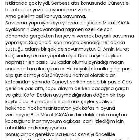
istikrarıda çok iyiydi. Serbest atış konusunda Cüneytle
beraber en yüzdeli oyuncumuz zaten.
Ama gelelim asıl konuya. Savunma.
Savunma yapmıyor diye yıllarca eleştirilen Murat KAYA
ayaklarının dezavantajına rağmen özellikle son
dönemde gerçekten herşeyini vererek başarılı savunma
yapmıştır. Suçlandığı son maçta oynadığı her dakika
tuttuğu adamı bir şekilde savunmuştur. El-Amin Murat
karşısındayken ne yapabilmiştir Dee karşısndayken
napmıştır en basiti. Bu kadar olumlu oynadığı maçın
sonunda tam ileri çıkarken -ki büyük ihtimalle gidip pas
alıp şut atmayı düşünüyordu normal olarak o an
kafasında- yanında Cüneyt varken acele bir pasla Ceo
gerisine pas attı, topu alayım derken bacağına çarptı
ve çıktı. Kafa-Beden uyuşmazlığından doğan bir top
kaybı oldu. Bu nedenle inanılmaz şeyler yazılıyor
hakkında. Yok konsantrasyon yok kafasını oyuna
veremiyor. Ben Murat KAYA'nın bir dakika bile maçtan
koptuğuna inanmıyorum açıkçası canlı izlediğim için
rahatlıkla da konuşuyorum.
Sonuçlamak gerekiyorsa Murat KAYA'yı öncelikle