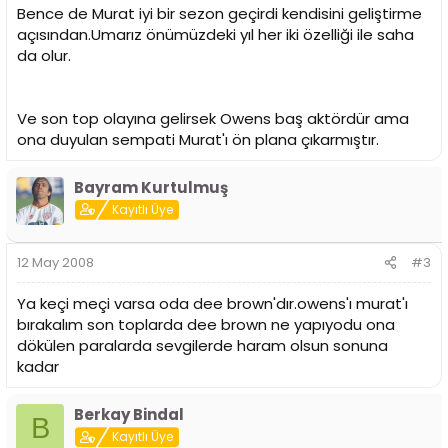
Bence de Murat iyi bir sezon geçirdi kendisini geliştirme
açısından.Umarız önümüzdeki yıl her iki özelliği ile saha
da olur.
Ve son top olayına gelirsek Owens baş aktördür ama
ona duyulan sempati Murat'ı ön plana çıkarmıştır.
Bayram Kurtulmuş
Kayıtlı Üye
12 May 2008
#3
Ya keçi meçi varsa oda dee brown'dır.owens'ı murat'ı
bırakalım son toplarda dee brown ne yapıyodu ona
dökülen paralarda sevgilerde haram olsun sonuna
kadar
Berkay Bindal
B
Kayıtlı Üye