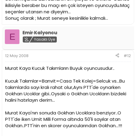
ikilisiyle beraber bu maçı en çok isteyen oyuncuydu.Maç
seçenler utansın ne diyeyim...
Sonuç olarak ; Murat seneye kesinlikle kalmalı...
Emir Kalyoncu
E
Yasaklı Üye
12 May 2008
#12
Murat Kaya Kucuk Takımların Buyuk oyuncusudur..
Kucuk Takımlar=Banvit=Casa Tek Kolej=Selcuk vs...Bu
takımlarda sayı kralı rahat olur,Aynı PTT'de oynarken
Gokhan Ucoklar gibi..Oysaki o Gokhan Ucokların bizdeki
halini hatırlayın derim...
Murat Kaya'nın sonuda Gokhan Ucoklara benziyor..O
PTT'de iken Umit Milli Forma altında 50'li sayılar atan
Gokhan..PTT'nin en skorer oyuncularından Gokhan...!!!