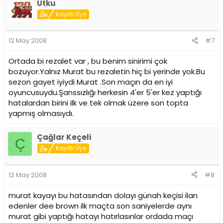
Utku
Kayıtlı Üye
12 May 2008
#7
Ortada bi rezalet var , bu benim sinirimi çok
bozuyor.Yalnız Murat bu rezaletin hiç bi yerinde yok.Bu
sezon gayet iyiydi Murat .Son maçın da en iyi
oyuncusuydu.Şanssızlığı herkesin 4'er 5'er kez yaptığı
hatalardan birini ilk ve tek olmak üzere son topta
yapmış olmasıydı.
Çağlar Keçeli
Ç
Kayıtlı Üye
12 May 2008
#8
murat kayayı bu hatasından dolayı günah keçisi ilan
edenler dee brown ilk maçta son saniyelerde aynı
murat gibi yaptığı hatayı hatırlasınlar ordada maçı