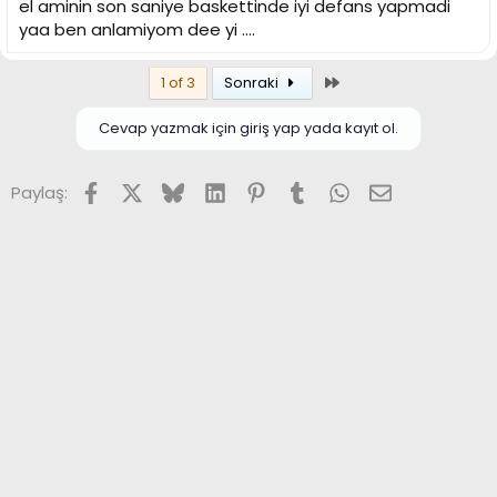
el aminin son saniye baskettinde iyi defans yapmadi
yaa ben anlamiyom dee yi ....
Son
1 of 3
Sonraki
Cevap yazmak için giriş yap yada kayıt ol.
Facebook
X (Twitter)
Bluesky
LinkedIn
Pinterest
Tumblr
WhatsApp
E-posta
Paylaş: