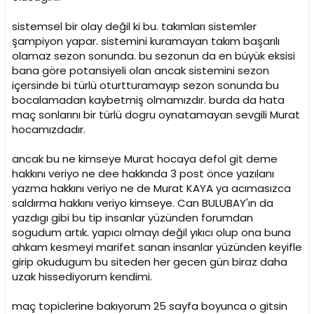
sistemsel bir olay değil ki bu. takımları sistemler
şampiyon yapar. sistemini kuramayan takım başarılı
olamaz sezon sonunda. bu sezonun da en büyük eksisi
bana göre potansiyeli olan ancak sistemini sezon
içersinde bi türlü oturtturamayıp sezon sonunda bu
bocalamadan kaybetmiş olmamızdır. burda da hata
maç sonlarını bir türlü dogru oynatamayan sevgili Murat
hocamızdadır.
ancak bu ne kimseye Murat hocaya defol git deme
hakkını veriyo ne dee hakkında 3 post önce yazılanı
yazma hakkını veriyo ne de Murat KAYA ya acımasızca
saldırma hakkını veriyo kimseye. Can BULUBAY'ın da
yazdıgı gibi bu tip insanlar yüzünden forumdan
sogudum artık. yapıcı olmayı değil yıkıcı olup ona buna
ahkam kesmeyi marifet sanan insanlar yüzünden keyifle
girip okudugum bu siteden her gecen gün biraz daha
uzak hissediyorum kendimi.
maç topiclerine bakıyorum 25 sayfa boyunca o gitsin