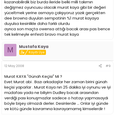
kazanabilirdik biz burda ileride belki milli takımın
değişmez oyuncusu olacak murat kaya gibi bir değeri
yüceltmek yerine asmaya çalışıyoruz yazık gerçekten
dee browna duyulan sempatinin %1 murat kayaya
duyulsa kesinlikle daha farklı olurdu
ayrıca son maçta owensa attığı bacak arası pas bence
tek kelimeyle enfesti bravo murat kaya
Mustafa Kaya
M
Kayıtlı Üye
12 May 2008
#9
Murat KAYA "Günah Keçisi" Mi ?
Evet Murat abi . Bazı arkadaşlar her zaman birini günah
keçisi yaparlar . Murat Kaya nın 25 dakika iyi oynunu ve iyi
müdafası yada ne biliyim Dudley bacak arasından
verdiği pası konuşmazlar sadece o hatayı yapmasaydı
böyle bişey olmazdı derler. Desinlerde ... Onlar iyi günde
ve kötü günde kavramına kavrayamamış kimselerdir !