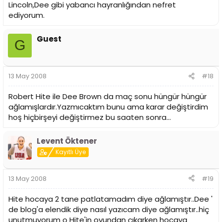
Lincoln,Dee gibi yabancı hayranlığından nefret
ediyorum.
Guest
G
13 May 2008
#18
Robert Hite ile Dee Brown da maç sonu hüngür hüngür
ağlamışlardır.Yazmıcaktım bunu ama karar değiştirdim
hoş hiçbirşeyi değiştirmez bu saaten sonra...
Levent Öktener
Kayıtlı Üye
13 May 2008
#19
Hite hocaya 2 tane patlatamadım diye ağlamıştır..Dee '
de blog'a elendik diye nasıl yazıcam diye ağlamıştır..hiç
unutmuyorum o Hite'in oyundan çıkarken hocaya