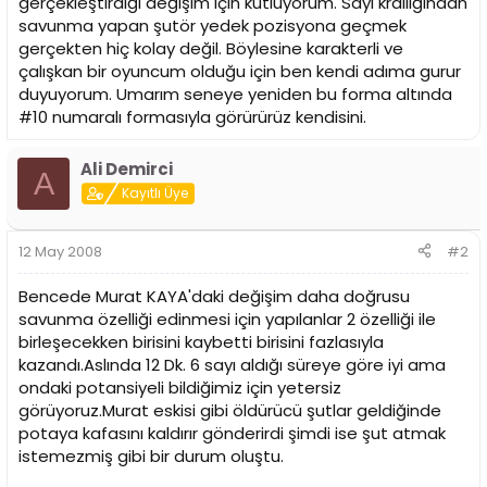
gerçekleştirdiği değişim için kutluyorum. Sayı krallığından
savunma yapan şutör yedek pozisyona geçmek
gerçekten hiç kolay değil. Böylesine karakterli ve
çalışkan bir oyuncum olduğu için ben kendi adıma gurur
duyuyorum. Umarım seneye yeniden bu forma altında
#10 numaralı formasıyla görürürüz kendisini.
Ali Demirci
A
Kayıtlı Üye
12 May 2008
#2
Bencede Murat KAYA'daki değişim daha doğrusu
savunma özelliği edinmesi için yapılanlar 2 özelliği ile
birleşecekken birisini kaybetti birisini fazlasıyla
kazandı.Aslında 12 Dk. 6 sayı aldığı süreye göre iyi ama
ondaki potansiyeli bildiğimiz için yetersiz
görüyoruz.Murat eskisi gibi öldürücü şutlar geldiğinde
potaya kafasını kaldırır gönderirdi şimdi ise şut atmak
istemezmiş gibi bir durum oluştu.