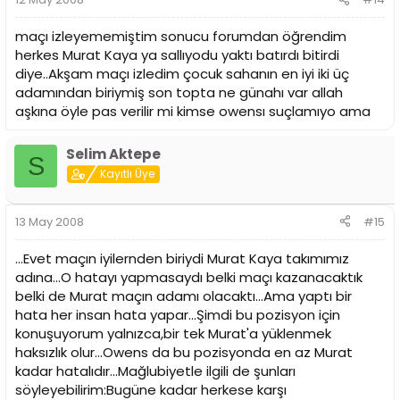
maçı izleyememiştim sonucu forumdan öğrendim
herkes Murat Kaya ya sallıyodu yaktı batırdı bitirdi
diye..Akşam maçı izledim çocuk sahanın en iyi iki üç
adamından biriymiş son topta ne günahı var allah
aşkına öyle pas verilir mi kimse owensı suçlamıyo ama
Selim Aktepe
S
Kayıtlı Üye
13 May 2008
#15
...Evet maçın iyilernden biriydi Murat Kaya takımımız
adına...O hatayı yapmasaydı belki maçı kazanacaktık
belki de Murat maçın adamı olacaktı...Ama yaptı bir
hata her insan hata yapar...Şimdi bu pozisyon için
konuşuyorum yalnızca,bir tek Murat'a yüklenmek
haksızlık olur...Owens da bu pozisyonda en az Murat
kadar hatalıdır...Mağlubiyetle ilgili de şunları
söyleyebilirim:Bugüne kadar herkese karşı