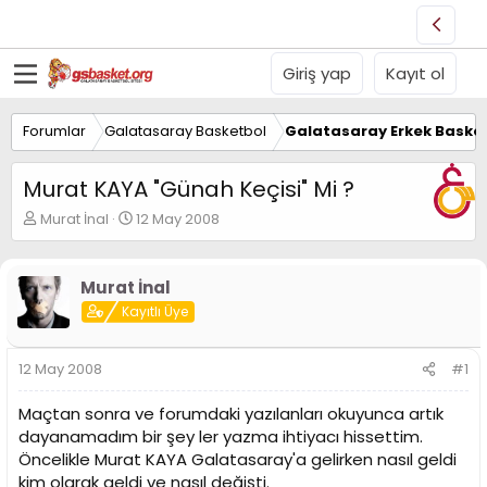
Giriş yap
Kayıt ol
Forumlar
Galatasaray Basketbol
Galatasaray Erkek Basket
Murat KAYA "Günah Keçisi" Mi ?
K
B
Murat İnal
12 May 2008
o
a
n
ş
u
l
Murat İnal
y
a
Kayıtlı Üye
u
n
B
g
a
ı
12 May 2008
#1
ş
ç
l
t
Maçtan sonra ve forumdaki yazılanları okuyunca artık
a
a
t
r
dayanamadım bir şey ler yazma ihtiyacı hissettim.
a
i
Öncelikle Murat KAYA Galatasaray'a gelirken nasıl geldi
n
h
kim olarak geldi ve nasıl değişti.