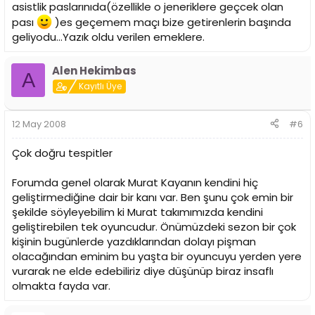
asistlik paslarınıda(özellikle o jeneriklere geçcek olan
pası
)es geçemem maçı bize getirenlerin başında
geliyodu...Yazık oldu verilen emeklere.
Alen Hekimbas
A
Kayıtlı Üye
12 May 2008
#6
Çok doğru tespitler
Forumda genel olarak Murat Kayanın kendini hiç
geliştirmediğine dair bir kanı var. Ben şunu çok emin bir
şekilde söyleyebilim ki Murat takımımızda kendini
geliştirebilen tek oyuncudur. Önümüzdeki sezon bir çok
kişinin bugünlerde yazdıklarından dolayı pişman
olacağından eminim bu yaşta bir oyuncuyu yerden yere
vurarak ne elde edebiliriz diye düşünüp biraz insaflı
olmakta fayda var.