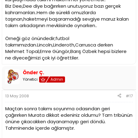
Biz Dee,Dee diye bağırırken unutuyoruz bazı gerçek
kahramanları..Hem de sürekli omuzlarda
taşınan,haketmeyi başaramadığı sevgiye maruz kalan
takım arkadaşının mevkiisinde oynarken..
Örneği göz önündedir;futbol
takımımızdan.Lincoln,Linderoth,Carrusca derken
Mehmet Topal,Emre Güngör,Barış Özbek hepsi bizlere
ne diyeceğimizi çok iyi öğrettiler.
Önder Ç.
Yönetici
Admin
13 May 2008
#17
Maçtan sonra takımı soyunma odasından geri
çağırırken Murata dikkat edeniniz oldumu? Tam tribünün
önüne çıkacakken dayanamayıp geri döndü.
Tahminende içerde ağlamıştır.