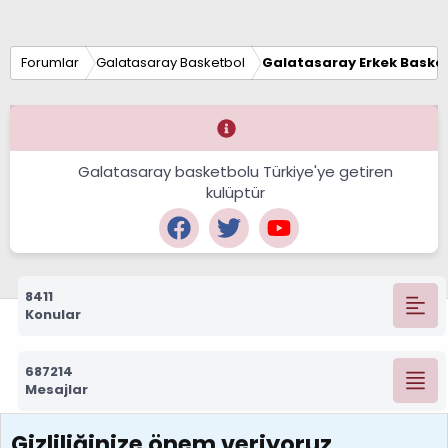
Forumlar
Galatasaray Basketbol
Galatasaray Erkek Basket
Galatasaray basketbolu Türkiye'ye getiren
kulüptür
8411
Konular
687214
Mesajlar
Gizliliğinize önem veriyoruz
7388