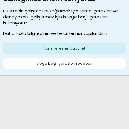
Kullanıcılar
Bu sitenin çalışmasını sağlamak için temel
çerezleri
ve
deneyiminizi geliştirmek için isteğe bağlı çerezleri
borabekirogluu
kullanıyoruz.
Son üye
Daha fazla bilgi edinin ve tercihlerinizi yapılandırın
Bize ulaşın
Şartlar ve kurallar
Gizlilik politikası
Çerezler
Yardım
Ana sayfa
R
Tüm çerezleri kabul et
S
S
Galatasaray Basketbol | GS Basket Taraftar Platformu
İsteğe bağlı çerezleri reddedin
®
Community platform by XenForo
© 2010-2026 XenForo Ltd.
XenForo Türkçe 🇹🇷 Destek Forumu –
XenWp.Com