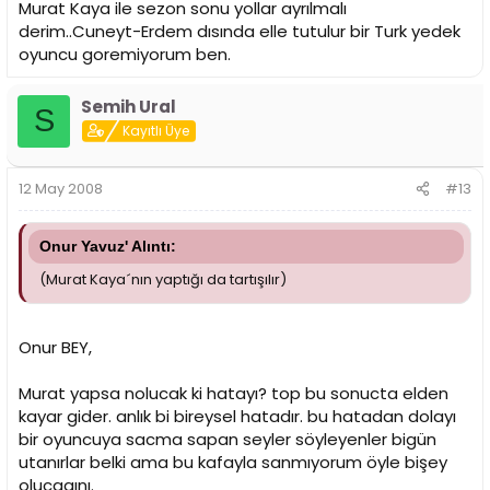
Murat Kaya ile sezon sonu yollar ayrılmalı
derim..Cuneyt-Erdem dısında elle tutulur bir Turk yedek
oyuncu goremiyorum ben.
Semih Ural
S
Kayıtlı Üye
12 May 2008
#13
Onur Yavuz' Alıntı:
(Murat Kaya´nın yaptığı da tartışılır)
Onur BEY,
Murat yapsa nolucak ki hatayı? top bu sonucta elden
kayar gider. anlık bi bireysel hatadır. bu hatadan dolayı
bir oyuncuya sacma sapan seyler söyleyenler bigün
utanırlar belki ama bu kafayla sanmıyorum öyle bişey
olucagını.