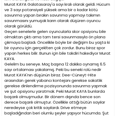
i
Murat KAYA Galatasaray'a sayı kralı olarak geldi. Hücum
ve 3 sayı potansiyeli yüksek ama bir o kadar kötü
savunma yapan bırakın savunma yapmayı takımın
savunmasını yumuşak karın olarak düşüren oyuncu
olarak görüldü.
Geçen senelerle gelen oyuncularla skor opsiyonu bile
olmaktan çıktı ama tam tersi savunmasıyla ön plana
çıkmaya başladı. Öncelikle böyle bir değişim bu yaşta ki
bir oyuncu için gerçeklten çok zordur. Bunu biraz spor
yapan herkes bilir. Bunun için bile takdiri hakediyor Murat
KAYA.
Gelelim bu seneye. Maç başına 12 dakika oynamış 6.5
sayı ortalaması yakalamış. Peki bu seneki rolü nedir
Murat KAYA'nın düşünün biraz. Dee-Cüneyt-Hite
arasından gerek yabancı kontejanı gerekse sakatlık
gerekse dinlendirme pozisyonunda savunma yapmak
ve şut opsiyonu yaratmak. Peki Murat KAYA bunlarda
başarılı olmuşmudur. Bir dönem dışında bence son
derece başarılı olmuştur. Özellikle attığı bütün sayılar
neredeyse çok kritik sayılardı. Drive etmeye
başladığından beri olumlu şeyler yapıyor hücumda. Şut