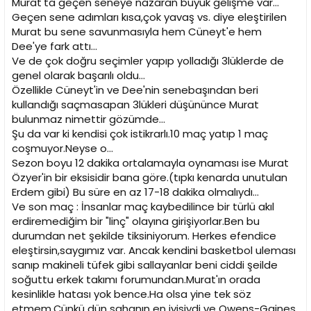
Murat'ta geçen seneye nazaran büyük gelişme var...
Geçen sene adımları kısa,çok yavaş vs. diye eleştirilen
Murat bu sene savunmasıyla hem Cüneyt'e hem
Dee'ye fark attı...
Ve de çok doğru seçimler yapıp yolladığı 3lüklerde de
genel olarak başarılı oldu...
Özellikle Cüneyt'in ve Dee'nin senebaşından beri
kullandığı saçmasapan 3lükleri düşününce Murat
bulunmaz nimettir gözümde...
Şu da var ki kendisi çok istikrarlı.10 maç yatıp 1 maç
coşmuyor.Neyse o...
Sezon boyu 12 dakika ortalamayla oynaması ise Murat
Özyer'in bir eksisidir bana göre.(tıpkı kenarda unutulan
Erdem gibi) Bu süre en az 17-18 dakika olmalıydı...
Ve son maç : İnsanlar maç kaybedilince bir türlü akıl
erdiremediğim bir "linç" olayına girişiyorlar.Ben bu
durumdan net şekilde tiksiniyorum. Herkes efendice
eleştirsin,saygımız var. Ancak kendini basketbol uleması
sanıp makineli tüfek gibi sallayanlar beni ciddi şeilde
soğuttu erkek takımı forumundan.Murat'ın orada
kesinlikle hatası yok bence.Ha olsa yine tek söz
etmem.Çünkü dün sahanın en iyisiydi ve Owens-Gaines