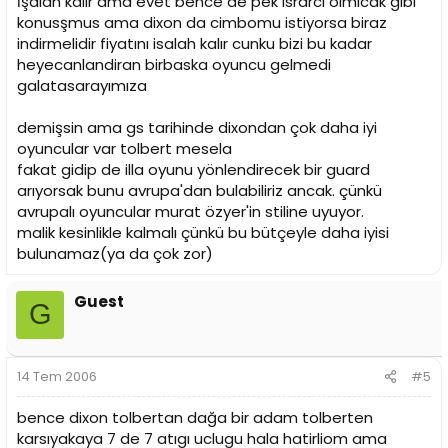
İşalah kalır ama evet bence de pek israrcı olmıcak gibi
konusşmus ama dixon da cimbomu istiyorsa biraz
indirmelidir fiyatını isalah kalır cunku bizi bu kadar
heyecanlandiran birbaska oyuncu gelmedi
galatasarayımıza
demişsin ama gs tarihinde dixondan çok daha iyi
oyuncular var tolbert mesela
fakat gidip de illa oyunu yönlendirecek bir guard
arıyorsak bunu avrupa'dan bulabiliriz ancak. çünkü
avrupalı oyuncular murat özyer'in stiline uyuyor.
malik kesinlikle kalmalı çünkü bu bütçeyle daha iyisi
bulunamaz(ya da çok zor)
Guest
G
14 Tem 2006
#5
bence dixon tolbertan dağa bir adam tolberten
karsıyakaya 7 de 7 atıgı uclugu hala hatirliom ama