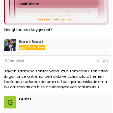
koch' Alıntı:
Stefanov'un geçen sezonki haliyle bize katkı
sağlaması çok zor.Başka isimlere yönelmeliyiz.
Genişletmek için tıkla ...
Genişletmek için tıkla ...
Kesinlikle katılıyorum.Geçen seneki Stefanov'un bize
Hangi konuda Saygın abi?
yarar sağlaması çok zor.Çabucak Dixon'a alternatif
Genişletmek için tıkla ...
isimler de bulmaya başlayıp piyasaları
yükselmeden bu oyuncularla görüşmek gerekiyor.
Burak Barut
Dixon'un gitmesi oldukça büyük bir ihtimal...
Kayıtlı Üye
Bu kona sana katılıyorum alternatif olarak düşünülecek
oyuncular aranmalı
ama bizim Teknik Kadro'nun
eksikliği burada baya açığa çıkıyor...
15 Tem 2006
#19
saygın sacmalıo sanırm yada uzun zamandır uzak daha
ıkı gun once antrenor bellı oldu ve calısmalara hemen
baslandı o adamalrda emın ol bos gelmemıslerdır ama
bu calısmaları da bıze acıklamaycakları malumunuz ...
Guest
G