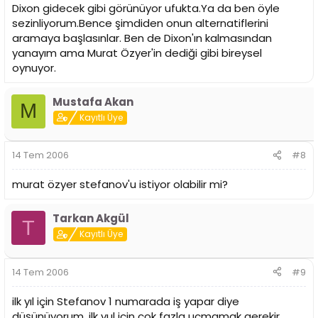
Dixon gidecek gibi görünüyor ufukta.Ya da ben öyle
sezinliyorum.Bence şimdiden onun alternatiflerini
aramaya başlasınlar. Ben de Dixon'ın kalmasından
yanayım ama Murat Özyer'in dediği gibi bireysel
oynuyor.
Mustafa Akan
M
Kayıtlı Üye
14 Tem 2006
#8
murat özyer stefanov'u istiyor olabilir mi?
Tarkan Akgül
T
Kayıtlı Üye
14 Tem 2006
#9
ilk yıl için Stefanov 1 numarada iş yapar diye
düşünüyorum. ilk yul için çok fazla uçmamak gerekir.