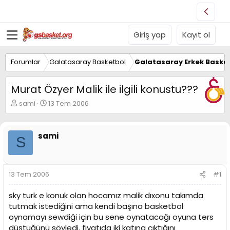
Giriş yap
Kayıt ol
Forumlar
Galatasaray Basketbol
Galatasaray Erkek Basket
Murat Özyer Malik ile ilgili konustu???
K
B
sami
13 Tem 2006
o
a
n
ş
u
l
sami
S
y
a
u
n
B
g
a
ı
13 Tem 2006
#1
ş
ç
l
t
sky turk e konuk olan hocamız malik dıxonu takımda
a
a
t
r
tutmak istediğini ama kendi başına basketbol
a
i
oynamayı sewdiği için bu sene oynatacağı oyuna ters
n
h
düştüğünü söyledi. fiyatıda iki katına çıktığını