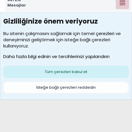
Mesajlar
Gizliliğinize önem veriyoruz
7388
Kullanıcılar
Bu sitenin çalışmasını sağlamak için temel
çerezleri
ve
deneyiminizi geliştirmek için isteğe bağlı çerezleri
borabekirogluu
kullanıyoruz.
Son üye
Daha fazla bilgi edinin ve tercihlerinizi yapılandırın
Bize ulaşın
Şartlar ve kurallar
Gizlilik politikası
Çerezler
Yardım
Ana sayfa
R
Tüm çerezleri kabul et
S
S
Galatasaray Basketbol | GS Basket Taraftar Platformu
İsteğe bağlı çerezleri reddedin
®
Community platform by XenForo
© 2010-2026 XenForo Ltd.
XenForo Türkçe 🇹🇷 Destek Forumu –
XenWp.Com