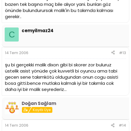
bazen tek başına maç bile alıyor yani. bunları göz
önünde bulundurursak malik'in bu takımda kalması
gerekir..
cemyilmaz24
C
14 Tem 2006
#13
şu bi gerçekki malik dixon gibi bi skorer zor buluruz
üstelik asist yönüde çok kuvvetli bi oyuncu ama tabi
gecen sene takımkötü oldugundan onun cogu asisti
bosa gitti.bence mutlaka kalmalı iyi bir takımla cok
daha iyi bir malik seyrederiz...
Doğan Sağlam
Kayıtlı Üye
14 Tem 2006
#14