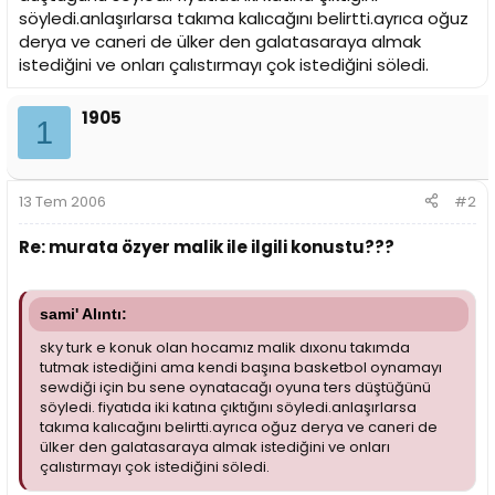
i
söyledi.anlaşırlarsa takıma kalıcağını belirtti.ayrıca oğuz
derya ve caneri de ülker den galatasaraya almak
istediğini ve onları çalıstırmayı çok istediğini söledi.
1905
1
13 Tem 2006
#2
Re: murata özyer malik ile ilgili konustu???
sami' Alıntı:
sky turk e konuk olan hocamız malik dıxonu takımda
tutmak istediğini ama kendi başına basketbol oynamayı
sewdiği için bu sene oynatacağı oyuna ters düştüğünü
söyledi. fiyatıda iki katına çıktığını söyledi.anlaşırlarsa
takıma kalıcağını belirtti.ayrıca oğuz derya ve caneri de
ülker den galatasaraya almak istediğini ve onları
çalıstırmayı çok istediğini söledi.