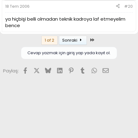
18 Tem 2006
#20
ya hiçbişi belli olmadan teknik kadroya laf etmeyelim
bence
Son
1 of 2
Sonraki
Cevap yazmak için giriş yap yada kayıt ol.
Facebook
X (Twitter)
Bluesky
LinkedIn
Pinterest
Tumblr
WhatsApp
E-posta
Paylaş: