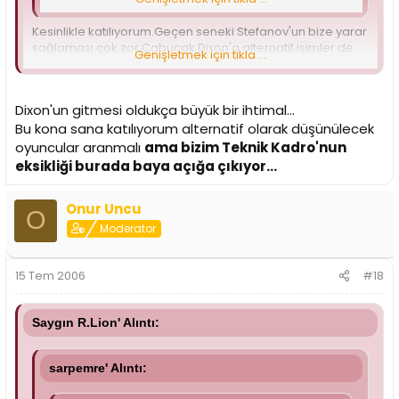
Kesinlikle katılıyorum.Geçen seneki Stefanov'un bize yarar
sağlaması çok zor.Çabucak Dixon'a alternatif isimler de
Genişletmek için tıkla ...
bulmaya başlayıp piyasaları yükselmeden bu oyuncularla
görüşmek gerekiyor.
Dixon'un gitmesi oldukça büyük bir ihtimal...
Bu kona sana katılıyorum alternatif olarak düşünülecek
oyuncular aranmalı
ama bizim Teknik Kadro'nun
eksikliği burada baya açığa çıkıyor...
Onur Uncu
O
Moderator
15 Tem 2006
#18
Saygın R.Lion' Alıntı:
sarpemre' Alıntı: