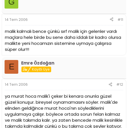
G
14 Tem 2006
#11
malik kalmalı bence çünkü sırf malik için gelenler vardı
maçlara hele birde bu sene daha iddalı bir kadro olursa
malikte yeni hocamızın sistemine uymaya çalışırsa
süper olur!!!
Emre Özdoğan
E
Kayıtlı Üye
14 Tem 2006
#12
ya murat hoca malik'i çeker bi kenara onunla güzel
güzel konuşur. bireysel oynamamasını söyler. malik'de
elinden geldiğince murat hoca'nın söylediklerini
uygulamaya çalışır. böylece ortada sorun felan kalmaz
ve malik takımda kalır. ya zaten bencede malik kesinlikle
takımda kalmalıdır çünkü o bu takıma çok şeyler katıyor.