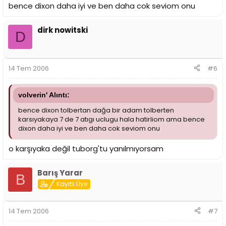
bence dixon daha iyi ve ben daha cok seviom onu
dirk nowitski
D
14 Tem 2006
#6
volverin' Alıntı:
bence dixon tolbertan dağa bir adam tolberten
karsıyakaya 7 de 7 atıgı uclugu hala hatirliom ama bence
dixon daha iyi ve ben daha cok seviom onu
o karşıyaka değil tuborg'tu yanılmıyorsam
Barış Yarar
B
Kayıtlı Üye
14 Tem 2006
#7