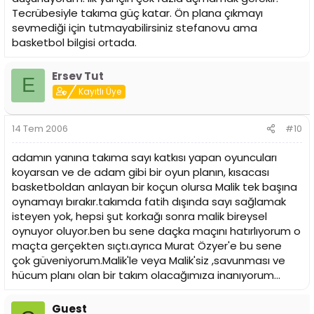
Tecrübesiyle takıma güç katar. Ön plana çıkmayı
sevmediği için tutmayabilirsiniz stefanovu ama
basketbol bilgisi ortada.
Ersev Tut
E
Kayıtlı Üye
14 Tem 2006
#10
adamın yanına takıma sayı katkısı yapan oyuncuları
koyarsan ve de adam gibi bir oyun planın, kısacası
basketboldan anlayan bir koçun olursa Malik tek başına
oynamayı bırakır.takımda fatih dışında sayı sağlamak
isteyen yok, hepsi şut korkağı sonra malik bireysel
oynuyor oluyor.ben bu sene daçka maçını hatırlıyorum o
maçta gerçekten sıçtı.ayrıca Murat Özyer'e bu sene
çok güveniyorum.Malik'le veya Malik'siz ,savunması ve
hücum planı olan bir takım olacağımıza inanıyorum...
Guest