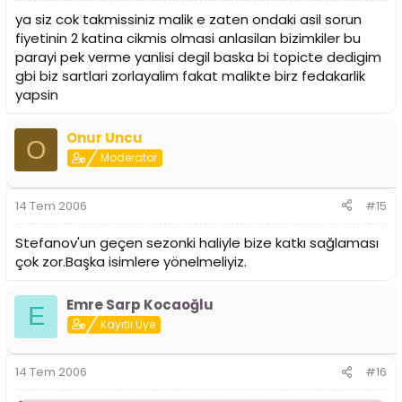
ya siz cok takmissiniz malik e zaten ondaki asil sorun
fiyetinin 2 katina cikmis olmasi anlasilan bizimkiler bu
parayi pek verme yanlisi degil baska bi topicte dedigim
gbi biz sartlari zorlayalim fakat malikte birz fedakarlik
yapsin
Onur Uncu
O
Moderator
14 Tem 2006
#15
Stefanov'un geçen sezonki haliyle bize katkı sağlaması
çok zor.Başka isimlere yönelmeliyiz.
Emre Sarp Kocaoğlu
E
Kayıtlı Üye
14 Tem 2006
#16