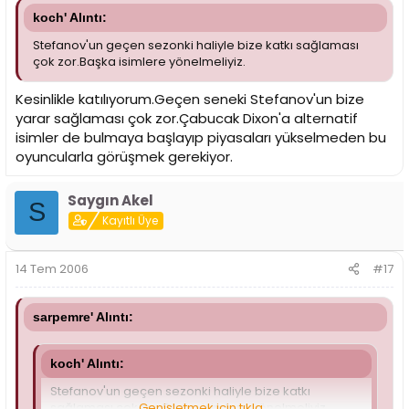
koch' Alıntı:
Stefanov'un geçen sezonki haliyle bize katkı sağlaması
çok zor.Başka isimlere yönelmeliyiz.
Kesinlikle katılıyorum.Geçen seneki Stefanov'un bize
yarar sağlaması çok zor.Çabucak Dixon'a alternatif
isimler de bulmaya başlayıp piyasaları yükselmeden bu
oyuncularla görüşmek gerekiyor.
Saygın Akel
S
Kayıtlı Üye
14 Tem 2006
#17
sarpemre' Alıntı:
koch' Alıntı:
Stefanov'un geçen sezonki haliyle bize katkı
sağlaması çok zor.Başka isimlere yönelmeliyiz.
Genişletmek için tıkla ...