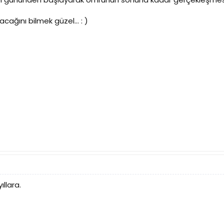
cağını bilmek güzel... : )
ıllara.