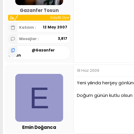
Gazanfer Tosun
Kayıtlı Üye
12 May 2007
Katılım
3,817
Mesajlar
@
Gazanfer
Tosun
18 Haz 2009
Yeni yılında herşey gönlün
E
Doğum günün kutlu olsun
Emin Doğanca