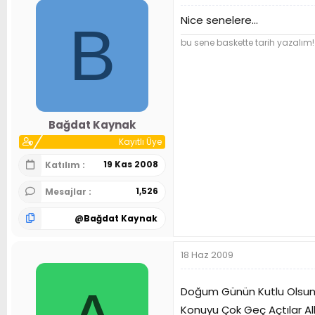
Nice senelere...
B
bu sene baskette tarih yazalım!
Bağdat Kaynak
Kayıtlı Üye
19 Kas 2008
Katılım
1,526
Mesajlar
@
Bağdat Kaynak
18 Haz 2009
Doğum Günün Kutlu Olsun
Konuyu Çok Geç Açtılar Al