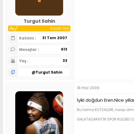
Turgut Sahin
Kayıtlı Üye
31 Tem 2007
Katılım
613
Mesajlar
33
Yaş
@
Turgut Sahin
18 Haz 2009
İyiki doğdun Eren.Nice yıllar
Bu forma KUTSALDIR, nasip olma
GALATASARAY'IN SPOR KULÜBÜ O