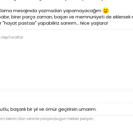
 kutlama mesajınıda yazmadan yapamayacağım
 sabır, birer parça zaman, başarı ve memnuniyeti de eklersek m
ir "hayat pastası" yapabiliriz sanırım... Nice yaşlara!
n HepTaraftar
 mutlu, başarılı bir yıl ve ömür geçirirsin umarım.
ım benim.Dün seninle yarışan,bugün herkes perişan.