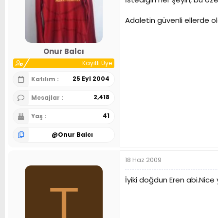
n
h
i
Adaletin güvenli ellerde ola
Onur Balcı
Kayıtlı Üye
25 Eyl 2004
Katılım
2,418
Mesajlar
41
Yaş
@
Onur Balcı
18 Haz 2009
İyiki doğdun Eren abi.Nice y
T