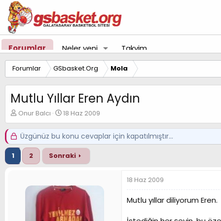
Forumlar
Neler yeni
Takvim
Forumlar
GSbasket.Org
Mola
Mutlu Yıllar Eren Aydın
K
B
Onur Balcı
18 Haz 2009
o
a
n
ş
Üzgünüz bu konu cevaplar için kapatılmıştır...
u
l
y
a
1
2
Sonraki
u
n
B
g
a
ı
18 Haz 2009
ş
ç
l
t
Mutlu yıllar diliyorum Eren.
a
a
t
r
a
i
İstediğin her şeyin, bu ö