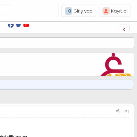
Giriş yap
Kayıt ol
#1
ni diliyorum.