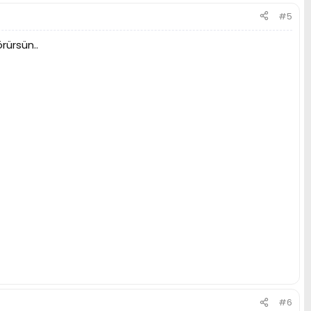
#5
rürsün..
#6