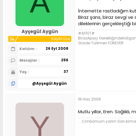
A
İnternette rastladığım
Biraz şans, biraz sevgi ve
dileklerinin gerçekleştiği b
Ayşegül Aygün
#AFFET#
BirazApaçi GerektiğindeHoliga
Kayıtlı Üye
Gözde Türkmen FOREVER
26 Eyl 2008
Katılım
256
Mesajlar
37
Yaş
@
Ayşegül Aygün
18 Haz 2009
Mutlu yıllar, Eren. Sağlıklı,
Y
....Cimbomum yarim.Sarı kırmız