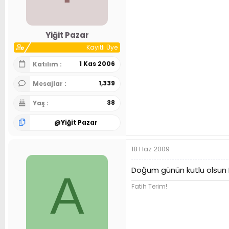
Yiğit Pazar
Kayıtlı Üye
1 Kas 2006
Katılım
1,339
Mesajlar
38
Yaş
@
Yiğit Pazar
18 Haz 2009
Doğum günün kutlu olsun E
A
Fatih Terim!