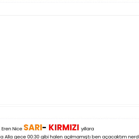
SARI
-
KIRMIZI
 Eren Nice
yıllara
la Alla gece 00:30 gibi halen açılmamıştı ben açacaktım ne