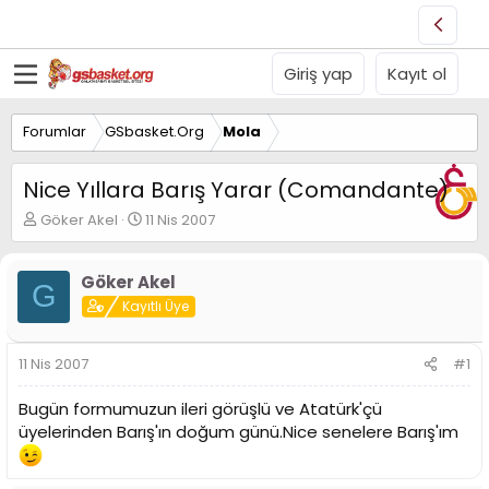
Giriş yap
Kayıt ol
Forumlar
GSbasket.Org
Mola
Nice Yıllara Barış Yarar (Comandante)
K
B
Göker Akel
11 Nis 2007
o
a
n
ş
u
l
Göker Akel
G
y
a
Kayıtlı Üye
u
n
B
g
a
ı
11 Nis 2007
#1
ş
ç
l
t
Bugün formumuzun ileri görüşlü ve Atatürk'çü
a
a
üyelerinden Barış'ın doğum günü.Nice senelere Barış'ım
t
r
a
i
n
h