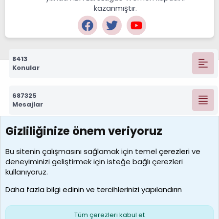
kazanmıştır.
8413
Konular
687325
Mesajlar
Gizliliğinize önem veriyoruz
7390
Kullanıcılar
Bu sitenin çalışmasını sağlamak için temel
çerezleri
ve
deneyiminizi geliştirmek için isteğe bağlı çerezleri
MosesBrownHayranı
kullanıyoruz.
Son üye
Daha fazla bilgi edinin ve tercihlerinizi yapılandırın
Bize ulaşın
Şartlar ve kurallar
Gizlilik politikası
Çerezler
Yardım
Ana sayfa
R
Tüm çerezleri kabul et
S