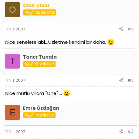
i
Onur Uncu
O
Moderator
11 Nis 2007
#2
Nice senelere abi...Özletme kendini bir daha.
Taner Tunala
T
Kayıtlı Üye
11 Nis 2007
#3
Nice mutlu yıllara "Che" ...
Emre Özdoğan
E
Kayıtlı Üye
11 Nis 2007
#4