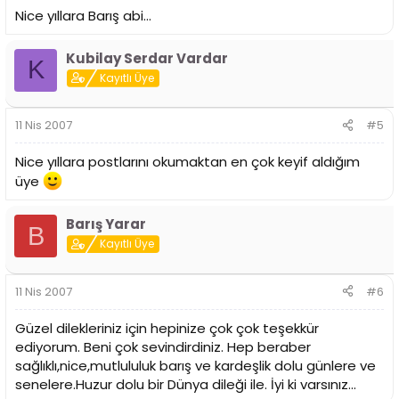
Nice yıllara Barış abi...
Kubilay Serdar Vardar
K
Kayıtlı Üye
11 Nis 2007
#5
Nice yıllara postlarını okumaktan en çok keyif aldığım
üye
Barış Yarar
B
Kayıtlı Üye
11 Nis 2007
#6
Güzel dilekleriniz için hepinize çok çok teşekkür
ediyorum. Beni çok sevindirdiniz. Hep beraber
sağlıklı,nice,mutlululuk barış ve kardeşlik dolu günlere ve
senelere.Huzur dolu bir Dünya dileği ile. İyi ki varsınız...