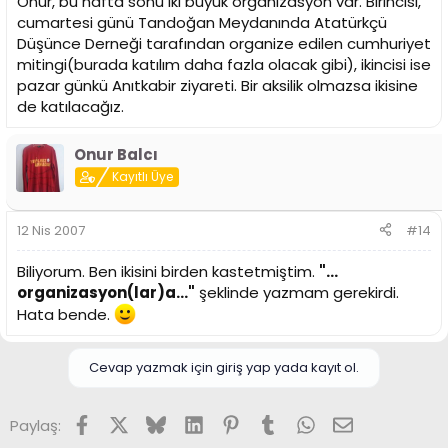
Onur, bu hafta sonu iki büyük organizasyon var. Birincisi,
cumartesi günü Tandoğan Meydanında Atatürkçü
Düşünce Derneği tarafından organize edilen cumhuriyet
mitingi(burada katılım daha fazla olacak gibi), ikincisi ise
pazar günkü Anıtkabir ziyareti. Bir aksilik olmazsa ikisine
de katılacağız.
Onur Balcı
Kayıtlı Üye
12 Nis 2007
#14
Biliyorum. Ben ikisini birden kastetmiştim.
"...
organizasyon(lar)a..."
şeklinde yazmam gerekirdi.
Hata bende.
Cevap yazmak için giriş yap yada kayıt ol.
Facebook
X (Twitter)
Bluesky
LinkedIn
Pinterest
Tumblr
WhatsApp
E-posta
Paylaş: