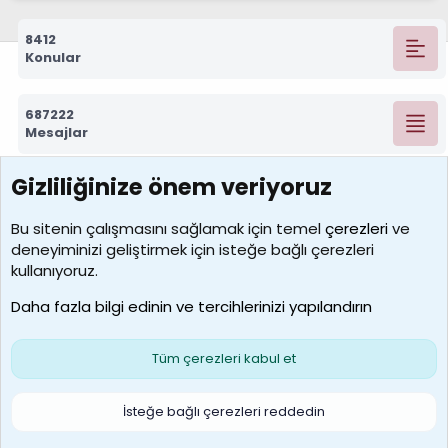
8412
Konular
687222
Mesajlar
Gizliliğinize önem veriyoruz
7388
Kullanıcılar
Bu sitenin çalışmasını sağlamak için temel
çerezleri
ve
deneyiminizi geliştirmek için isteğe bağlı çerezleri
borabekirogluu
kullanıyoruz.
Son üye
Daha fazla bilgi edinin ve tercihlerinizi yapılandırın
Bize ulaşın
Şartlar ve kurallar
Gizlilik politikası
Çerezler
Yardım
Ana sayfa
R
Tüm çerezleri kabul et
S
S
Galatasaray Basketbol | GS Basket Taraftar Platformu
İsteğe bağlı çerezleri reddedin
®
Community platform by XenForo
© 2010-2026 XenForo Ltd.
XenForo Türkçe 🇹🇷 Destek Forumu –
XenWp.Com