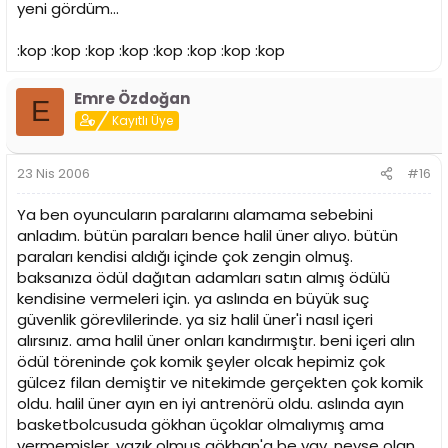
yeni gördüm...
:kop :kop :kop :kop :kop :kop :kop :kop
Emre Özdoğan
E
Kayıtlı Üye
23 Nis 2006
#16
Ya ben oyuncuların paralarını alamama sebebini
anladım. bütün paraları bence halil üner alıyo. bütün
paraları kendisi aldığı içinde çok zengin olmuş.
baksanıza ödül dağıtan adamları satın almış ödülü
kendisine vermeleri için. ya aslında en büyük suç
güvenlik görevlilerinde. ya siz halil üner'i nasıl içeri
alırsınız. ama halil üner onları kandırmıştır. beni içeri alın
ödül töreninde çok komik şeyler olcak hepimiz çok
gülcez filan demiştir ve nitekimde gerçekten çok komik
oldu. halil üner ayın en iyi antrenörü oldu. aslında ayın
basketbolcusuda gökhan üçoklar olmalıymış ama
vermemişler. yazık olmuş gökhan'a be yav. neyse olan