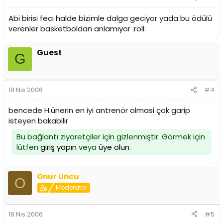
Abi birisi feci halde bizimle dalga geciyor yada bu ödülü
verenler basketboldan anlamıyor :roll:
Guest
G
18 Nis 2006
#4
bencede H.ünerin en iyi antrenör olmasi çok garip
isteyen bakabilir
Bu bağlantı ziyaretçiler için gizlenmiştir. Görmek için
lütfen
giriş yapın
veya
üye olun
.
Onur Uncu
O
Moderator
18 Nis 2006
#5