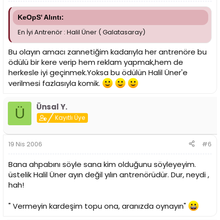
KeOpS' Alıntı:
En İyi Antrenör : Halil Üner ( Galatasaray)
Bu olayın amacı zannetiğim kadarıyla her antrenöre bu
ödülü bir kere verip hem reklam yapmak,hem de
herkesle iyi geçinmek.Yoksa bu ödülün Halil Üner'e
verilmesi fazlasıyla komik.
Ünsal Y.
Ü
Kayıtlı Üye
19 Nis 2006
#6
Bana ahpabını söyle sana kim olduğunu söyleyeyim.
üstelik Halil Üner ayın değil yılın antrenörüdür. Dur, neydi ,
hah!
" Vermeyin kardeşim topu ona, aranızda oynayın"