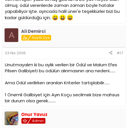
olmuş. ödül verenlerde zaman zaman böyle hatalar
yapabiliyor işte. ayrıcada halil üner'e teşekkürler bizi bu
kadar güldürdüğü için.
Ali Demirci
A
Kayıtlı Üye
23 Nis 2006
#17
Unutmayalım ki bu aylık verilen bir Ödül ve Malum Efes
Pilsen Galibiyeti bu ödülün alınmasının ana nedeni.......
Ama Ödül verilirken aranılan Kriterler tartışılabilir......
1 Önemli Galibiyet için Ayın Koçu secilmek bize mahsus
bir durum olsa gerek.........
Onur Yavuz
Admin