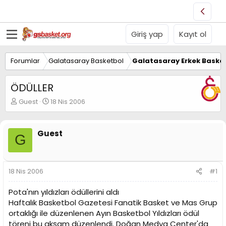
Giriş yap
Kayıt ol
Forumlar
Galatasaray Basketbol
Galatasaray Erkek Basket
ÖDÜLLER
K
B
Guest
18 Nis 2006
o
a
n
ş
u
l
Guest
G
y
a
u
n
B
g
a
ı
18 Nis 2006
#1
ş
ç
l
t
Pota'nın yıldızları ödüllerini aldı
a
a
t
r
Haftalık Basketbol Gazetesi Fanatik Basket ve Mas Grup
a
i
ortaklığı ile düzenlenen Ayın Basketbol Yıldızları ödül
n
h
töreni bu akşam düzenlendi. Doğan Medya Center'da