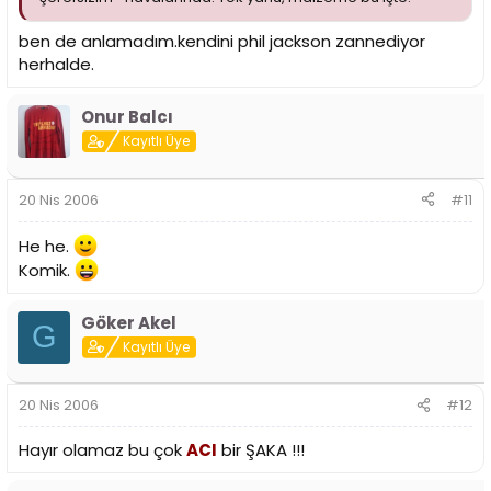
ben de anlamadım.kendini phil jackson zannediyor
herhalde.
Onur Balcı
Kayıtlı Üye
20 Nis 2006
#11
He he.
Komik.
Göker Akel
G
Kayıtlı Üye
20 Nis 2006
#12
Hayır olamaz bu çok
ACI
bir ŞAKA !!!