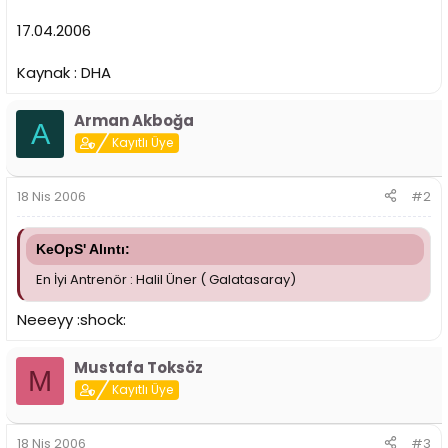
17.04.2006
Kaynak : DHA
Arman Akboğa
A
Kayıtlı Üye
18 Nis 2006
#2
KeOpS' Alıntı:
En İyi Antrenör : Halil Üner ( Galatasaray)
Neeeyy :shock:
Mustafa Toksöz
M
Kayıtlı Üye
18 Nis 2006
#3