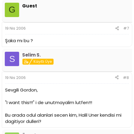
Guest
G
19 Nis 2006
#7
Şaka mı bu ?
Selim S.
S
Kayıtlı Üye
19 Nis 2006
#8
Sevgili Gordon,
"I want this!!!" i de unutmayalim lutfen!!!
Bu arada odul alanlari secen kim, Halil Uner kendisi mi
dagitiyor dulleri?