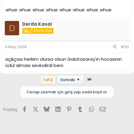
:ehue :ehue :ehue :ehue :ehue :ehue :ehue :ehue
Derda Kasal
D
Kayıtlı Üye
6 May 2006
#20
açıkçası herkim olursa olsun Galatasaray'ın hocasının
ödül alması sevindirdi beni
Son
1 of 2
Sonraki
Cevap yazmak için giriş yap yada kayıt ol.
Facebook
X (Twitter)
Bluesky
LinkedIn
Pinterest
Tumblr
WhatsApp
E-posta
Paylaş: