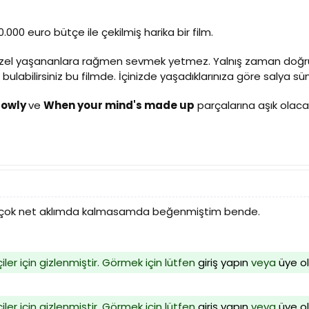
.000 euro bütçe ile çekilmiş harika bir film.
 güzel yaşananlara rağmen sevmek yetmez. Yalnış zaman doğru i
ı bulabilirsiniz bu filmde. İçinizde yaşadıklarınıza göre salya
slowly
ve
When your mind's made up
parçalarına aşık olacak
im çok net aklımda kalmasamda beğenmiştim bende.
iler için gizlenmiştir. Görmek için lütfen
giriş yapın
veya
üye o
iler için gizlenmiştir. Görmek için lütfen
giriş yapın
veya
üye o