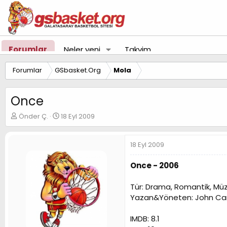
Forumlar
Neler yeni
Takvim
Forumlar
GSbasket.Org
Mola
Once
K
B
Önder Ç.
18 Eyl 2009
o
a
n
ş
u
l
18 Eyl 2009
y
a
u
n
Once - 2006
B
g
a
ı
Tür: Drama, Romantik, Müz
ş
ç
Yazan&Yöneten: John Ca
l
t
a
a
t
r
IMDB: 8.1
a
i