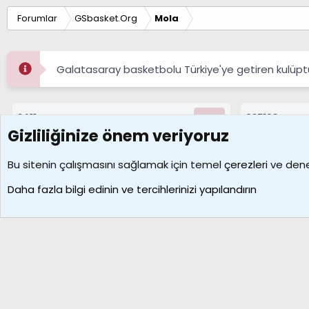
Forumlar
GSbasket.Org
Mola
Galatasaray basketbolu Türkiye'ye getiren kulüpt
8411
687193
Konular
Mesajlar
Gizliliğinize önem veriyoruz
Çerezler
Bu sitenin çalışmasını sağlamak için temel
çerezleri
ve deney
Daha fazla bilgi edinin ve tercihlerinizi yapılandırın
Galatasaray Basketbol | GS Basket Taraftar Platformu