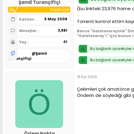
Şamil Turançiftçi
(bu linkteki 23,976 frame ol
Kayıtlı Üye
5 May 2008
Katılım
Torrenti kontrol ettim ka
3,981
Mesajlar
Bence "Galatasaraylılık" Din
"Galatasaray'ı" işte bunun 
41
Yaş
Bu bağlantı ziyaretçiler 
@
Şamil
Turançiftçi
Bu bağlantı ziyaretçiler 
19 Eyl 2009
Çekimleri çok amatörce gi
Ö
Önderin de söylediği gibi şar
Özlem Nokta