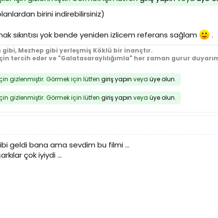
anlardan birini indirebilirsiniz)
ynak sıkıntısı yok bende yeniden izlicem referans sağlam
.
 gibi, Mezhep gibi yerleşmiş Köklü bir inançtır.
için tercih eder ve "Galatasaraylılığımla" her zaman gurur duyarım
için gizlenmiştir. Görmek için lütfen
giriş yapın
veya
üye olun
.
için gizlenmiştir. Görmek için lütfen
giriş yapın
veya
üye olun
.
bi geldi bana ama sevdim bu filmi ...
kılar çok iyiydi ...