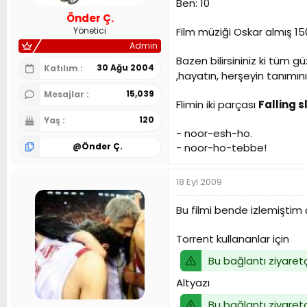
Ben: 10
n
h
Önder Ç.
i
Film müziği Oskar almış 150
Yönetici
Admin
Bazen bilirsininiz ki tüm
30 Ağu 2004
Katılım
,hayatın, herşeyin tanımın
15,039
Mesajlar
Flimin iki parçası
Falling 
120
Yaş
- noor-esh-ho.
- noor-ho-tebbe!
@
Önder Ç.
18 Eyl 2009
Bu filmi bende izlemişt
Torrent kullananlar için
Bu bağlantı ziyaretç
Altyazı
Bu bağlantı ziyaretç