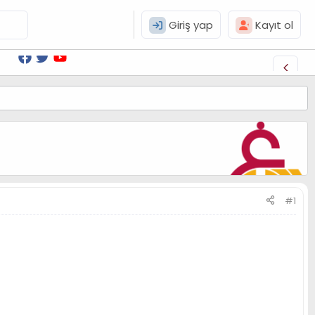
Giriş yap
Kayıt ol
#1