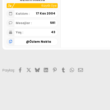
Kayıtlı Üye
17 Kas 2004
Katılım
581
Mesajlar
43
Yaş
@
Özlem Nokta
Facebook
X (Twitter)
Bluesky
LinkedIn
Pinterest
Tumblr
WhatsApp
E-posta
Paylaş: