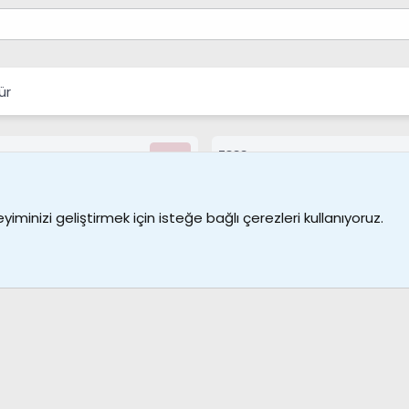
ür
7388
Kullanıcılar
Bize ulaşın
Şartl
iminizi geliştirmek için isteğe bağlı çerezleri kullanıyoruz.