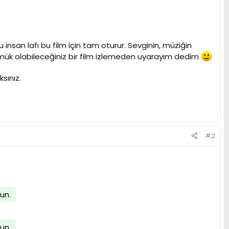
nsan lafı bu film için tam oturur. Sevginin, müziğin
 sümük olabileceğiniz bir film izlemeden uyarayım dedim
sınız.
#2
lun
.
lun
.