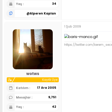
34
Yaş
@
Alperen Kaplan
1 Şub 2009
https://twitter.com/kerem_sec
wotws
Kayıtlı Üye
17 Ara 2005
Katılım
9,751
Mesajlar
42
Yaş