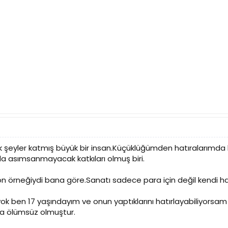
k şeyler katmış büyük bir insan.Küçüklüğümden hatıralarımda
a asımsanmayacak katkıları olmuş biri.
on örneğiydi bana göre.Sanatı sadece para için değil kendi ha
yok ben 17 yaşındayım ve onun yaptıklarını hatırlayabiliyors
yla ölümsüz olmuştur.