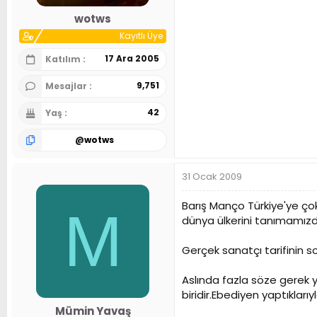
n
h
wotws
i
Kayıtlı Üye
17 Ara 2005
Katılım
9,751
Mesajlar
42
Yaş
@
wotws
31 Ocak 2009
Barış Manço Türkiye'ye ço
M
dünya ülkerini tanımamızd
Gerçek sanatçı tarifinin s
Aslında fazla söze gerek 
biridir.Ebediyen yaptıkları
Mümin Yavaş