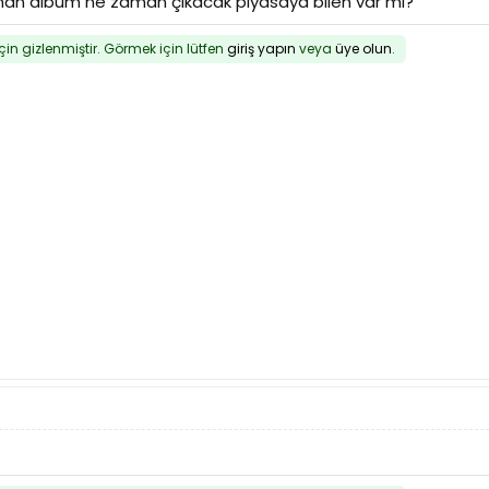
rlanan albüm ne zaman çıkacak piyasaya bilen var mı?
için gizlenmiştir. Görmek için lütfen
giriş yapın
veya
üye olun
.