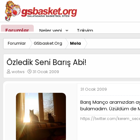
Forumlar
Neler yeni
Takvim
Forumlar
GSbasket.Org
Mola
Özledik Seni Barış Abi!
K
B
wotws
31 Ocak 2009
o
a
n
ş
u
l
31 Ocak 2009
y
a
u
n
Barış Manço aramızdan ayr
B
g
bulamadım. Üzüldüm de Mü
a
ı
ş
ç
https://twitter.com/kerem_sec
l
t
a
a
t
r
a
i