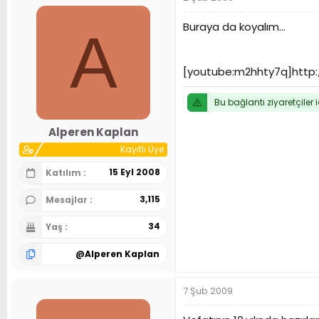
Buraya da koyalım...
A
[youtube:m2hhty7q]http
Bu bağlantı ziyaretçiler 
Alperen Kaplan
Kayıtlı Üye
15 Eyl 2008
Katılım
3,115
Mesajlar
34
Yaş
@
Alperen Kaplan
7 Şub 2009