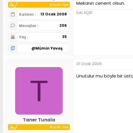
Mekanın cenent olsun.
Kayıtlı Üye
Eski AÇIK!
13 Ocak 2008
Katılım
206
Mesajlar
35
Yaş
@
Mümin Yavaş
31 Ocak 2009
Unutulur mu böyle bir üst
T
Taner Tunala
Kayıtlı Üye