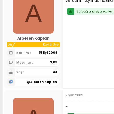
Vefatının 10.yılında hazı
A
Bu bağlantı ziyaretçiler 
Alperen Kaplan
Kayıtlı Üye
15 Eyl 2008
Katılım
3,115
Mesajlar
34
Yaş
@
Alperen Kaplan
7 Şub 2009
...