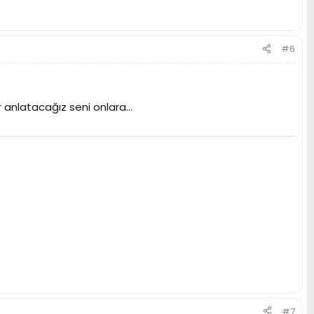
#6
anlatacağız seni onlara...
#7