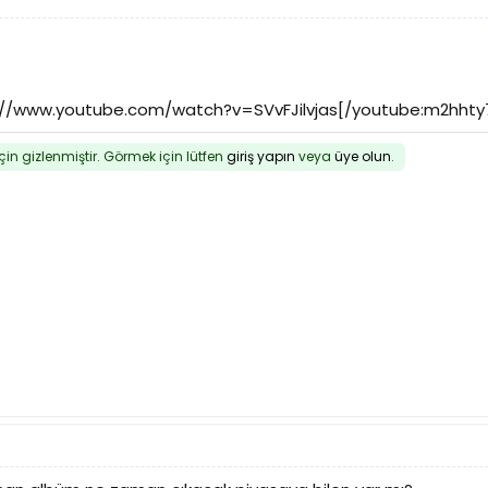
://www.youtube.com/watch?v=SVvFJilvjas[/youtube:m2hhty
için gizlenmiştir. Görmek için lütfen
giriş yapın
veya
üye olun
.