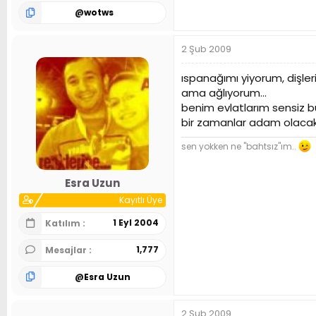
@
wotws
2 Şub 2009
ıspanağımı yiyorum, dişleri
ama ağlıyorum...
benim evlatlarım sensiz bü
bir zamanlar adam olacak 
sen yokken ne "bahtsız"ım..
Esra Uzun
Kayıtlı Üye
1 Eyl 2004
Katılım
1,777
Mesajlar
@
Esra Uzun
2 Şub 2009