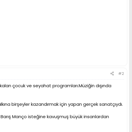
#2
 kalan çocuk ve seyahat programları.Müziğin dışında
lkına birşeyler kazandırmak için yapan gerçek sanatçıydı.
am Barış Manço isteğine kavuşmuş büyük insanlardan