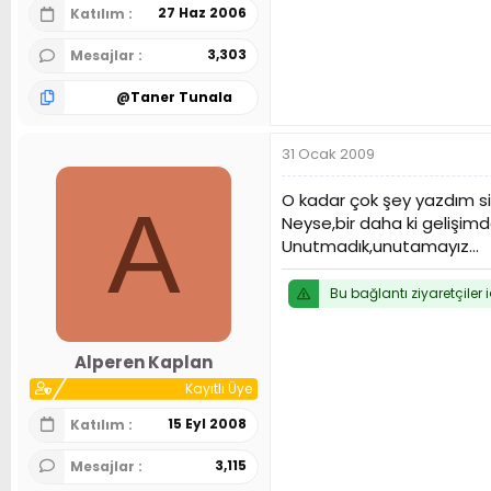
27 Haz 2006
Katılım
3,303
Mesajlar
@
Taner Tunala
31 Ocak 2009
O kadar çok şey yazdım sili
A
Neyse,bir daha ki gelişimd
Unutmadık,unutamayız...
Bu bağlantı ziyaretçiler 
Alperen Kaplan
Kayıtlı Üye
15 Eyl 2008
Katılım
3,115
Mesajlar