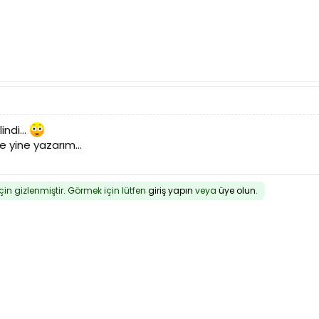
ndi...
e yine yazarım...
için gizlenmiştir. Görmek için lütfen
giriş yapın
veya
üye olun
.