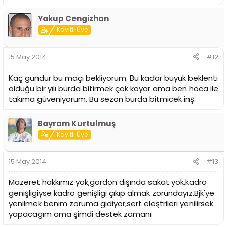
Yakup Cengizhan
Kayıtlı Üye
15 May 2014
#12
Kaç gündür bu maçı bekliyorum. Bu kadar büyük beklenti
olduğu bir yılı burda bitirmek çok koyar ama ben hoca ile
takıma güveniyorum. Bu sezon burda bitmicek inş.
Bayram Kurtulmuş
Kayıtlı Üye
15 May 2014
#13
Mazeret hakkımız yok,gordon dışında sakat yok,kadro
genişligiyse kadro genişligi çıkıp almak zorundayız,Bjk'ye
yenilmek benim zoruma gidiyor,sert eleştrileri yenilirsek
yapacagım ama şimdi destek zamanı