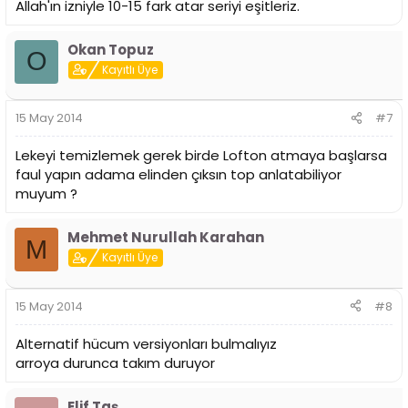
Allah'ın izniyle 10-15 fark atar seriyi eşitleriz.
Okan Topuz
O
Kayıtlı Üye
15 May 2014
#7
Lekeyi temizlemek gerek birde Lofton atmaya başlarsa
faul yapın adama elinden çıksın top anlatabiliyor
muyum ?
Mehmet Nurullah Karahan
M
Kayıtlı Üye
15 May 2014
#8
Alternatif hücum versiyonları bulmalıyız
arroya durunca takım duruyor
Elif Taş