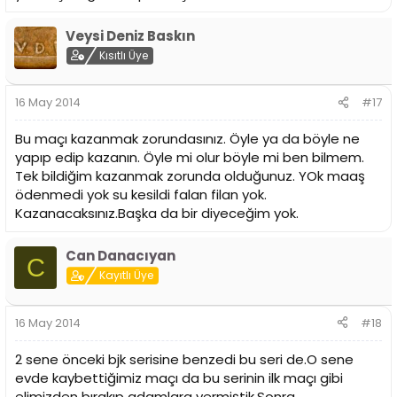
Veysi Deniz Baskın
Kısıtlı Üye
16 May 2014
#17
Bu maçı kazanmak zorundasınız. Öyle ya da böyle ne
yapıp edip kazanın. Öyle mi olur böyle mi ben bilmem.
Tek bildiğim kazanmak zorunda olduğunuz. YOk maaş
ödenmedi yok su kesildi falan filan yok.
Kazanacaksınız.Başka da bir diyeceğim yok.
Can Danacıyan
C
Kayıtlı Üye
16 May 2014
#18
2 sene önceki bjk serisine benzedi bu seri de.O sene
evde kaybettiğimiz maçı da bu serinin ilk maçı gibi
elimizden bırakıp adamlara vermiştik.Sonra