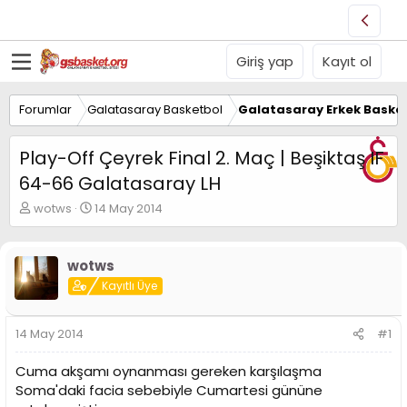
Giriş yap
Kayıt ol
Forumlar
Galatasaray Basketbol
Galatasaray Erkek Basket
Play-Off Çeyrek Final 2. Maç | Beşiktaş IF
64-66 Galatasaray LH
K
B
wotws
14 May 2014
o
a
n
ş
u
l
wotws
y
a
Kayıtlı Üye
u
n
B
g
a
ı
14 May 2014
#1
ş
ç
l
t
Cuma akşamı oynanması gereken karşılaşma
a
a
t
r
Soma'daki facia sebebiyle Cumartesi gününe
a
i