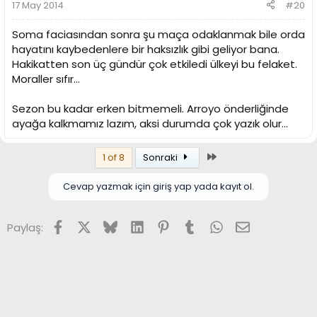
17 May 2014
#20
Soma faciasından sonra şu maça odaklanmak bile orda
hayatını kaybedenlere bir haksızlık gibi geliyor bana.
Hakikatten son üç gündür çok etkiledi ülkeyi bu felaket.
Moraller sıfır...
Sezon bu kadar erken bitmemeli. Arroyo önderliğinde
ayağa kalkmamız lazım, aksi durumda çok yazık olur...
Son
1 of 8
Sonraki
Cevap yazmak için giriş yap yada kayıt ol.
Facebook
X (Twitter)
Bluesky
LinkedIn
Pinterest
Tumblr
WhatsApp
E-posta
Paylaş: