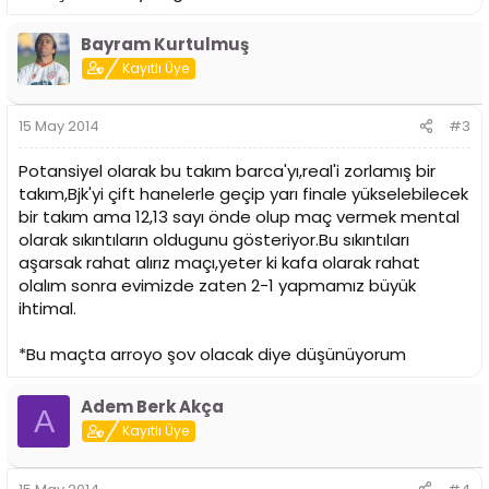
Bayram Kurtulmuş
Kayıtlı Üye
15 May 2014
#3
Potansiyel olarak bu takım barca'yı,real'i zorlamış bir
takım,Bjk'yi çift hanelerle geçip yarı finale yükselebilecek
bir takım ama 12,13 sayı önde olup maç vermek mental
olarak sıkıntıların oldugunu gösteriyor.Bu sıkıntıları
aşarsak rahat alırız maçı,yeter ki kafa olarak rahat
olalım sonra evimizde zaten 2-1 yapmamız büyük
ihtimal.
*Bu maçta arroyo şov olacak diye düşünüyorum
Adem Berk Akça
A
Kayıtlı Üye