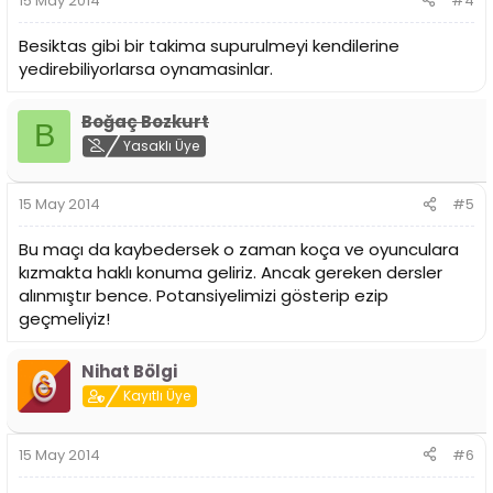
15 May 2014
#4
Besiktas gibi bir takima supurulmeyi kendilerine
yedirebiliyorlarsa oynamasinlar.
Boğaç Bozkurt
B
Yasaklı Üye
15 May 2014
#5
Bu maçı da kaybedersek o zaman koça ve oyunculara
kızmakta haklı konuma geliriz. Ancak gereken dersler
alınmıştır bence. Potansiyelimizi gösterip ezip
geçmeliyiz!
Nihat Bölgi
Kayıtlı Üye
15 May 2014
#6