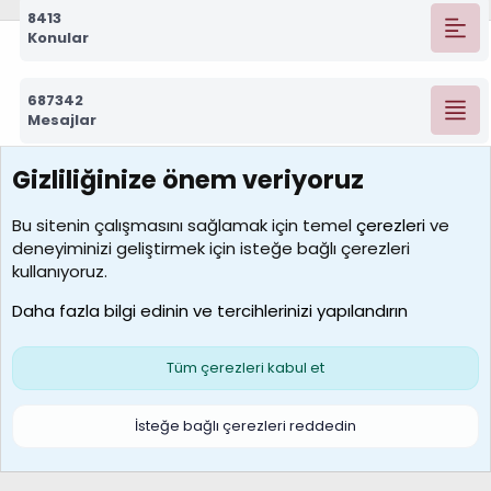
8413
Konular
687342
Mesajlar
Gizliliğinize önem veriyoruz
7390
Kullanıcılar
Bu sitenin çalışmasını sağlamak için temel
çerezleri
ve
deneyiminizi geliştirmek için isteğe bağlı çerezleri
MosesBrownHayranı
kullanıyoruz.
Son üye
Daha fazla bilgi edinin ve tercihlerinizi yapılandırın
Bize ulaşın
Şartlar ve kurallar
Gizlilik politikası
Çerezler
Yardım
Ana sayfa
R
Tüm çerezleri kabul et
S
S
Galatasaray Basketbol | GS Basket Taraftar Platformu
İsteğe bağlı çerezleri reddedin
®
Community platform by XenForo
© 2010-2026 XenForo Ltd.
XenForo Türkçe 🇹🇷 Destek Forumu –
XenWp.Com