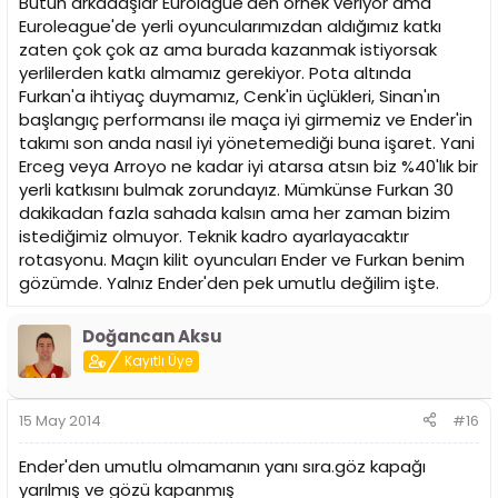
Bütün arkadaşlar Eurolague'den örnek veriyor ama
Euroleague'de yerli oyuncularımızdan aldığımız katkı
zaten çok çok az ama burada kazanmak istiyorsak
yerlilerden katkı almamız gerekiyor. Pota altında
Furkan'a ihtiyaç duymamız, Cenk'in üçlükleri, Sinan'ın
başlangıç performansı ile maça iyi girmemiz ve Ender'in
takımı son anda nasıl iyi yönetemediği buna işaret. Yani
Erceg veya Arroyo ne kadar iyi atarsa atsın biz %40'lık bir
yerli katkısını bulmak zorundayız. Mümkünse Furkan 30
dakikadan fazla sahada kalsın ama her zaman bizim
istediğimiz olmuyor. Teknik kadro ayarlayacaktır
rotasyonu. Maçın kilit oyuncuları Ender ve Furkan benim
gözümde. Yalnız Ender'den pek umutlu değilim işte.
Doğancan Aksu
Kayıtlı Üye
15 May 2014
#16
Ender'den umutlu olmamanın yanı sıra.göz kapağı
yarılmış ve gözü kapanmış