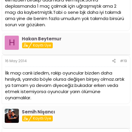
deplasmanda 1 maç çalmak için uğraşmıştık ama 2
maçı da kaybetmiştik.Tabi o sene bjk daha iyi takımdı
ama yine de benim fazla umudum yok takımda birsürü
sorun var gözüken.
Hakan Beytemur
H
Kayıtlı Üye
16 May 2014
#19
İlk maçı canlı izledim, rakip oyuncular bizden daha
hırslıydı, yarında böyle olursa değişen birşey olmaz.artık
ya tamam ya devam diyeceğiz.bukadar erken veda
etmek istemiyorsa oyuncular yarın ölümüne
oynamalılar.
Semih Nişancı
Kayıtlı Üye