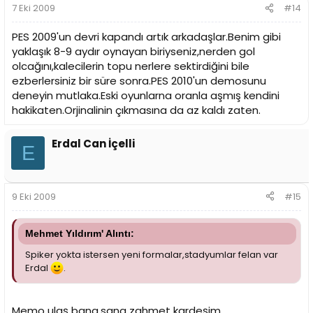
7 Eki 2009
#14
PES 2009'un devri kapandı artık arkadaşlar.Benim gibi
yaklaşık 8-9 aydır oynayan biriyseniz,nerden gol
olcağını,kalecilerin topu nerlere sektirdiğini bile
ezberlersiniz bir süre sonra.PES 2010'un demosunu
deneyin mutlaka.Eski oyunlarna oranla aşmış kendini
hakikaten.Orjinalinin çıkmasına da az kaldı zaten.
Erdal Can İçelli
E
9 Eki 2009
#15
Mehmet Yıldırım' Alıntı:
Spiker yokta istersen yeni formalar,stadyumlar felan var
Erdal
.
Memo ulaş bana,sana zahmet kardeşim.