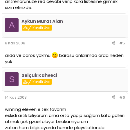
antrenörünüze red cevabı verip kara listesine girmek
sizin elinizde.
Aykun Murat Alan
A
Kayıtlı Üye
8 Kas 2008
#5
arda ve baros yokmu
barosu anlarımda arda neden
yok
Selçuk Kahveci
S
Kayıtlı Üye
14 Kas 2008
#6
winning eleven 8 tek favorim
eskidi artık biliyorum ama orta yapıp sağlam kafa golleri
atmak çok gzüel oluyor bırakamıyorum
zaten hem bilgisayarda hemde playstationda