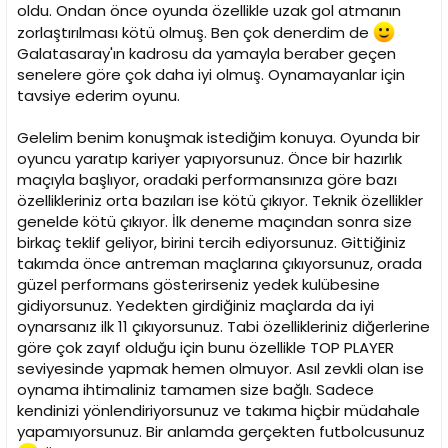
i
oldu. Ondan önce oyunda özellikle uzak gol atmanın
zorlaştırılması kötü olmuş. Ben çok denerdim de
Galatasaray'ın kadrosu da yamayla beraber geçen
senelere göre çok daha iyi olmuş. Oynamayanlar için
tavsiye ederim oyunu.
Gelelim benim konuşmak istediğim konuya. Oyunda bir
oyuncu yaratıp kariyer yapıyorsunuz. Önce bir hazırlık
maçıyla başlıyor, oradaki performansınıza göre bazı
özellikleriniz orta bazıları ise kötü çıkıyor. Teknik özellikler
genelde kötü çıkıyor. İlk deneme maçından sonra size
birkaç teklif geliyor, birini tercih ediyorsunuz. Gittiğiniz
takımda önce antreman maçlarına çıkıyorsunuz, orada
güzel performans gösterirseniz yedek kulübesine
gidiyorsunuz. Yedekten girdiğiniz maçlarda da iyi
oynarsanız ilk 11 çıkıyorsunuz. Tabi özellikleriniz diğerlerine
göre çok zayıf olduğu için bunu özellikle TOP PLAYER
seviyesinde yapmak hemen olmuyor. Asıl zevkli olan ise
oynama ihtimaliniz tamamen size bağlı. Sadece
kendinizi yönlendiriyorsunuz ve takıma hiçbir müdahale
yapamıyorsunuz. Bir anlamda gerçekten futbolcusunuz