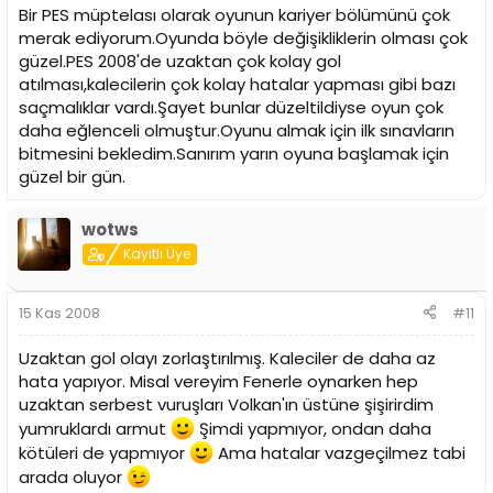
Bir PES müptelası olarak oyunun kariyer bölümünü çok
merak ediyorum.Oyunda böyle değişikliklerin olması çok
güzel.PES 2008'de uzaktan çok kolay gol
atılması,kalecilerin çok kolay hatalar yapması gibi bazı
saçmalıklar vardı.Şayet bunlar düzeltildiyse oyun çok
daha eğlenceli olmuştur.Oyunu almak için ilk sınavların
bitmesini bekledim.Sanırım yarın oyuna başlamak için
güzel bir gün.
wotws
Kayıtlı Üye
15 Kas 2008
#11
Uzaktan gol olayı zorlaştırılmış. Kaleciler de daha az
hata yapıyor. Misal vereyim Fenerle oynarken hep
uzaktan serbest vuruşları Volkan'ın üstüne şişirirdim
yumruklardı armut
Şimdi yapmıyor, ondan daha
kötüleri de yapmıyor
Ama hatalar vazgeçilmez tabi
arada oluyor