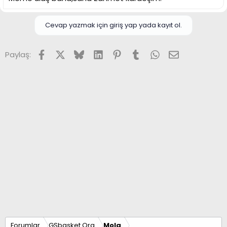
Cevap yazmak için giriş yap yada kayıt ol.
Facebook
X (Twitter)
Bluesky
LinkedIn
Pinterest
Tumblr
WhatsApp
E-posta
Paylaş:
Forumlar
GSbasket.Org
Mola