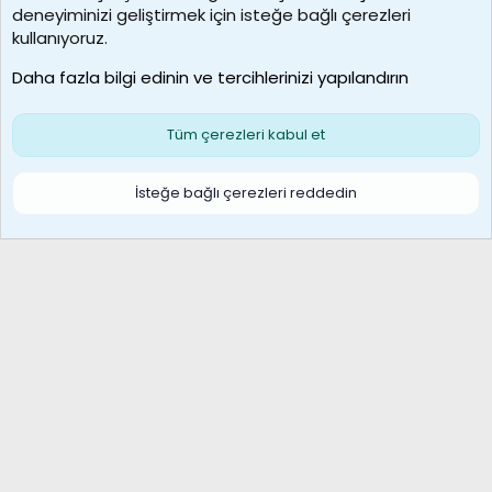
deneyiminizi geliştirmek için isteğe bağlı çerezleri
borabekirogluu
kullanıyoruz.
Son üye
Daha fazla bilgi edinin ve tercihlerinizi yapılandırın
Bize ulaşın
Şartlar ve kurallar
Gizlilik politikası
Çerezler
Yardım
Ana sayfa
R
Tüm çerezleri kabul et
S
S
Galatasaray Basketbol | GS Basket Taraftar Platformu
İsteğe bağlı çerezleri reddedin
®
Community platform by XenForo
© 2010-2026 XenForo Ltd.
XenForo Türkçe 🇹🇷 Destek Forumu –
XenWp.Com