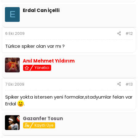
Erdal Can İçelli
E
6 Eki 2009
#12
Türkce spiker olan var mı ?
Anıl Mehmet Yıldırım
Yönetici
7 Eki 2009
#13
Spiker yokta istersen yeni formalar,stadyumlar felan var
Erdal
.
Gazanfer Tosun
Kayıtlı Üye