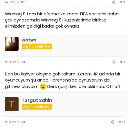
14 Kas 2008
#8
Winning 8 tam bir efsane.Ne kadar FIFA serilerini daha
çok oynasamda Winning 8'i kuzenlerimle birlikte
elimizden geldiği kadar çok oynarız.
wotws
Kayıtlı Üye
15 Kas 2008
#9
Ben bu kariyer olayına çok taktım. Kerem JR adında bir
oyuncuyum şu anda Fiorentina'da oynuyorum da
gitmez olaydım
Ders çalışırken bile aklımda. Off off..
Turgut Sahin
T
Kayıtlı Üye
15 Kas 2008
#10