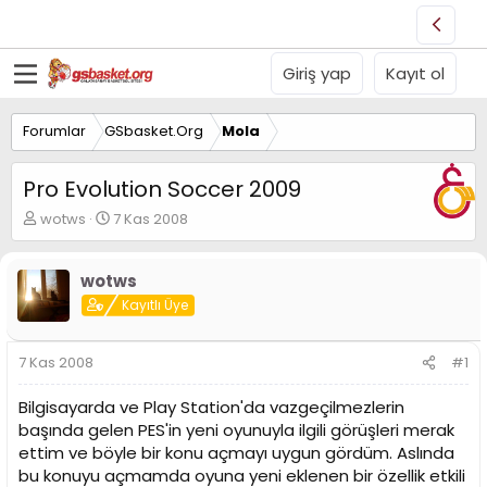
Giriş yap
Kayıt ol
Forumlar
GSbasket.Org
Mola
Pro Evolution Soccer 2009
K
B
wotws
7 Kas 2008
o
a
n
ş
u
l
wotws
y
a
Kayıtlı Üye
u
n
B
g
a
ı
7 Kas 2008
#1
ş
ç
l
t
Bilgisayarda ve Play Station'da vazgeçilmezlerin
a
a
başında gelen PES'in yeni oyunuyla ilgili görüşleri merak
t
r
ettim ve böyle bir konu açmayı uygun gördüm. Aslında
a
i
n
h
bu konuyu açmamda oyuna yeni eklenen bir özellik etkili