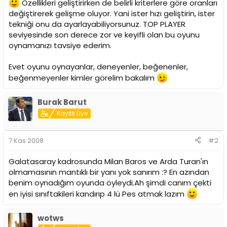
Özellikleri geliştirirken de belirli kriterlere göre oranları
değiştirerek gelişme oluyor. Yani ister hızı geliştirin, ister
tekniği onu da ayarlayabiliyorsunuz. TOP PLAYER
seviyesinde son derece zor ve keyifli olan bu oyunu
oynamanızı tavsiye ederim.
Evet oyunu oynayanlar, deneyenler, beğenenler,
beğenmeyenler kimler görelim bakalım
Burak Barut
Kayıtlı Üye
7 Kas 2008
#2
Galatasaray kadrosunda Milan Baros ve Arda Turan'ın
olmamasının mantıklı bir yanı yok sanırım :? En azından
benim oynadığım oyunda öyleydi.Ah şimdi canım çekti
en iyisi sınıftakileri kandırıp 4 lü Pes atmak lazım
wotws