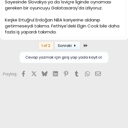
Sayesinde Slovakya ya da İsviçre liginde oynaması
gereken bir oyuncuyu Galatasaray'da izliyoruz.
Keşke Ertuğrul Erdoğan NBA kariyerine aldanıp
getirmeseydi takıma. Fethiye'deki Elgin Cook bile daha
fazla iş yapardı takımda.
Son
1 of 2
Sonraki
Cevap yazmak için giriş yap yada kayıt ol.
Facebook
X (Twitter)
Bluesky
LinkedIn
Pinterest
Tumblr
WhatsApp
E-posta
Paylaş: