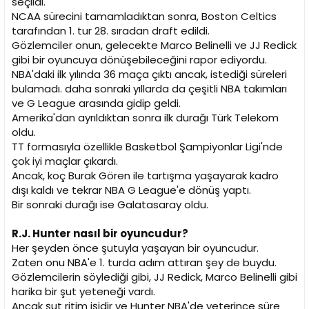
seçildi.
NCAA sürecini tamamladıktan sonra, Boston Celtics
tarafından 1. tur 28. sıradan draft edildi.
Gözlemciler onun, gelecekte Marco Belinelli ve JJ Redick
gibi bir oyuncuya dönüşebileceğini rapor ediyordu.
NBA'daki ilk yılında 36 maça çıktı ancak, istediği süreleri
bulamadı. daha sonraki yıllarda da çeşitli NBA takımları
ve G League arasında gidip geldi.
Amerika'dan ayrıldıktan sonra ilk durağı Türk Telekom
oldu.
TT formasıyla özellikle Basketbol Şampiyonlar Ligi'nde
çok iyi maçlar çıkardı.
Ancak, koç Burak Gören ile tartışma yaşayarak kadro
dışı kaldı ve tekrar NBA G League'e dönüş yaptı.
Bir sonraki durağı ise Galatasaray oldu.
R.J. Hunter nasıl bir oyuncudur?
Her şeyden önce şutuyla yaşayan bir oyuncudur.
Zaten onu NBA'e 1. turda adım attıran şey de buydu.
Gözlemcilerin söylediği gibi, JJ Redick, Marco Belinelli gibi
harika bir şut yeteneği vardı.
Ancak şut ritim işidir ve Hunter NBA'de yeterince süre