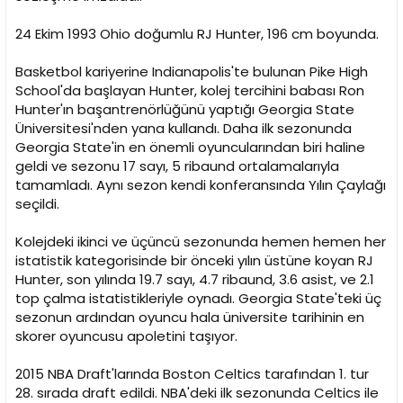
i
24 Ekim 1993 Ohio doğumlu RJ Hunter, 196 cm boyunda.
Basketbol kariyerine Indianapolis'te bulunan Pike High
School'da başlayan Hunter, kolej tercihini babası Ron
Hunter'ın başantrenörlüğünü yaptığı Georgia State
Üniversitesi'nden yana kullandı. Daha ilk sezonunda
Georgia State'in en önemli oyuncularından biri haline
geldi ve sezonu 17 sayı, 5 ribaund ortalamalarıyla
tamamladı. Aynı sezon kendi konferansında Yılın Çaylağı
seçildi.
Kolejdeki ikinci ve üçüncü sezonunda hemen hemen her
istatistik kategorisinde bir önceki yılın üstüne koyan RJ
Hunter, son yılında 19.7 sayı, 4.7 ribaund, 3.6 asist, ve 2.1
top çalma istatistikleriyle oynadı. Georgia State'teki üç
sezonun ardından oyuncu hala üniversite tarihinin en
skorer oyuncusu apoletini taşıyor.
2015 NBA Draft'larında Boston Celtics tarafından 1. tur
28. sırada draft edildi. NBA'deki ilk sezonunda Celtics ile