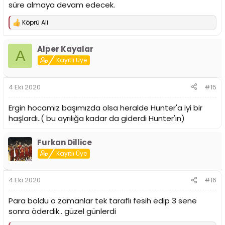
süre almaya devam edecek.
Köprü Ali
T
e
p
Alper Kayalar
k
A
i
Kayıtlı Üye
l
e
r
4 Eki 2020
#15
:
Ergin hocamız başımızda olsa heralde Hunter'a iyi bir
haşlardı..( bu ayrılığa kadar da giderdi Hunter'ın)
Furkan Dillice
Kayıtlı Üye
4 Eki 2020
#16
Para boldu o zamanlar tek taraflı fesih edip 3 sene
sonra öderdik.. güzel günlerdi