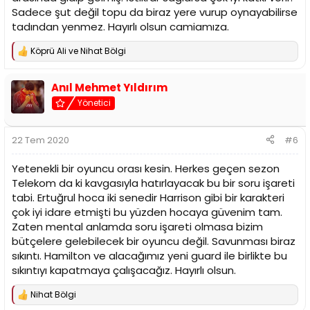
Sadece şut değil topu da biraz yere vurup oynayabilirse
tadından yenmez. Hayırlı olsun camiamıza.
Köprü Ali
ve
Nihat Bölgi
T
e
p
Anıl Mehmet Yıldırım
k
i
Yönetici
l
e
r
22 Tem 2020
#6
:
Yetenekli bir oyuncu orası kesin. Herkes geçen sezon
Telekom da ki kavgasıyla hatırlayacak bu bir soru işareti
tabi. Ertuğrul hoca iki senedir Harrison gibi bir karakteri
çok iyi idare etmişti bu yüzden hocaya güvenim tam.
Zaten mental anlamda soru işareti olmasa bizim
bütçelere gelebilecek bir oyuncu değil. Savunması biraz
sıkıntı. Hamilton ve alacağımız yeni guard ile birlikte bu
sıkıntıyı kapatmaya çalışacağız. Hayırlı olsun.
Nihat Bölgi
T
e