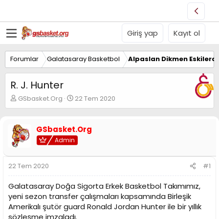
Giriş yap
Kayıt ol
Forumlar
Galatasaray Basketbol
Alpaslan Dikmen Eskilerd
R. J. Hunter
K
B
GSbasket.Org
22 Tem 2020
o
a
n
ş
u
l
GSbasket.Org
y
a
Admin
u
n
B
g
a
ı
22 Tem 2020
#1
ş
ç
l
t
Galatasaray Doğa Sigorta Erkek Basketbol Takımımız,
a
a
t
r
yeni sezon transfer çalışmaları kapsamında Birleşik
a
i
Amerikalı şutör guard Ronald Jordan Hunter ile bir yıllık
n
h
sözleşme imzaladı.