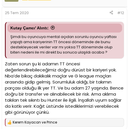
25 Tem 2020
#12
Kutay Çamcı' Alıntı:
Şimdi bu oyuncuya mental açıdan sorunlu oyuncu yaftası
yapıştı ama kariyerinin TT öncesi döneminde de bunu
destekleyecek veriler var mı yoksa TT döneminde olup
biten nedeni ile mi direkt bu sonuca ulaşıldı acaba ?
Zaten sorun şu ki adamın TT öncesi
değerlendirebileceğimiz doğru dürüst bir kariyeri yok.
Nba’de bikaç dakikalık maçlar ve G league maçları
arasında gidip gelmiş. Sorumluluk aldığı, bir takımın
parçası olduğu ilk yer TT. Ve bu adam 27 yaşında. Bence
doğru bir transfer ve alınabilecek bir risk. Ama aklıma
takılan tek sıkıntı bu Hunter ile ilgili. İnşallah uyum sağlar
da katkı verir. Kağıt üstünde istediklerimizi verebilecek
gibi görünüyor çünkü.
Kerem Kayacan
ve
Prince
T
e