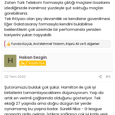
Zaten Türk Telekom formasıyla çıktığı maçların bazılarını
izlediğinizde inanılmaz yüzdeyle şut soktuğu maçları
görebilirsiniz.
Tek ihtiyacı olan şey devamlılık ve kendisine güvenilmesi.
Eğer Galatasaray formasıyla kendini bulabilirse
beklentilerin çok üzerinde bir performansla yeniden
kariyerini yukarı taşıyabilir.
Funda Küçük
,
Anıl Mehmet Yıldırım
,
Köprü Ali
ve 5 diğerleri
T
e
p
Hakan Sezgin
k
H
i
Kayıtlı Üye
l
e
r
22 Tem 2020
#5
:
Şutörümüzü bulduk çok şükür. Hamilton ile çok iyi
birbirlerini tamamlayacaklarını düşünüyorum. Yaşı da
artık en verimli çağlarında olduğunu gösteriyor. Tek
eksiği 27 yaşında ama doğru düzgün bir yerde
oynamamış bu yaşına kadar. Sürekli Nba - G league
arasında gidip gelmiş. İstikrar sağlarsa çok iyi katkı verir.