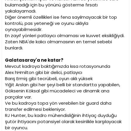
bulamadığı için bu yönünü gösterme fırsatı
yakalayamadı.
Diğer önemli özellikleri ise fena sayılmayacak bir top
kontrolü, pas yeteneği ve oyunu aklıyla
oynayabilmesidir.
En zayıf yönleri patlayıcı olmaması ve kuvvet eksikliğiydi.
Zaten NBA'de kalıcı olmamasının en temel sebebi
bunlardı.
Galatasaray'a ne katar?
Mevcut kadroya baktığımızda kısa rotasyonunda
Alex hHmilton gibi bir delici, patlayıcı
Barış Ermiş gibi tecrübeli, oyun aklı yüksek
Yiğit Arslan gibi her şeyi belli bir standartta yapabilen,
Göksenin Köksal gibi mücadeleci ve dinamik ana
parçalar var.
Ve bu kadroya topa yön verebilen bir guard daha
transfer edilmesi bekleniyor.
RJ Hunter, bu kadro mühendisliğinin ihtiyaç duyduğu
şutör ihtiyacını potansiyel olarak kesinlikle karşılayacak
bir oyuncu.