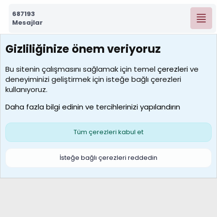
687193
Mesajlar
Gizliliğinize önem veriyoruz
7388
Kullanıcılar
Bu sitenin çalışmasını sağlamak için temel
çerezleri
ve
deneyiminizi geliştirmek için isteğe bağlı çerezleri
borabekirogluu
kullanıyoruz.
Son üye
Daha fazla bilgi edinin ve tercihlerinizi yapılandırın
Bize ulaşın
Şartlar ve kurallar
Gizlilik politikası
Çerezler
Yardım
Ana sayfa
R
Tüm çerezleri kabul et
S
S
Galatasaray Basketbol | GS Basket Taraftar Platformu
İsteğe bağlı çerezleri reddedin
®
Community platform by XenForo
© 2010-2026 XenForo Ltd.
XenForo Türkçe 🇹🇷 Destek Forumu –
XenWp.Com