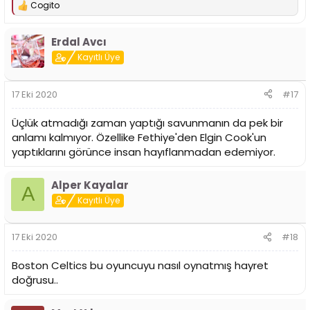
Cogito
T
e
p
Erdal Avcı
k
i
Kayıtlı Üye
l
e
r
17 Eki 2020
#17
:
Üçlük atmadığı zaman yaptığı savunmanın da pek bir
anlamı kalmıyor. Özellike Fethiye'den Elgin Cook'un
yaptıklarını görünce insan hayıflanmadan edemiyor.
Alper Kayalar
A
Kayıtlı Üye
17 Eki 2020
#18
Boston Celtics bu oyuncuyu nasıl oynatmış hayret
doğrusu..