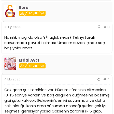
p
Bora
k
i
Kayıtlı Üye
l
e
r
18 Eyl 2020
#13
:
Hazırlık maçı da olsa 9/1 üçlük nedir? Tek iyi tarafı
savunmada gayretli olması. Umarım sezon içinde saç
baş yoldurmaz.
Erdal Avcı
Kayıtlı Üye
4 Eki 2020
#14
Çok garip şut tercihleri var. Hücum süresinin bitmesine
10-15 saniye varken ve boş değilken düğmesine basılmış
gibi şuta kalkıyor. Göksenin'den iyi savunmacı ve daha
zeki olduğu kesin ama hücumda atacağı şutları çok iyi
seçmesi gerekiyor yoksa Göksenin zararlısı ilk 5 çıkıp,