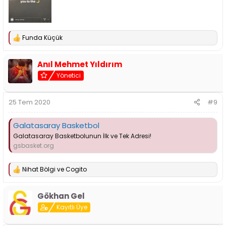
Funda Küçük
T
e
p
Anıl Mehmet Yıldırım
k
i
Yönetici
l
e
r
25 Tem 2020
#9
:
Galatasaray Basketbol
Galatasaray Basketbolunun İlk ve Tek Adresi!
gsbasket.org
Nihat Bölgi
ve
Cogito
T
e
p
Gökhan Gel
k
i
Kayıtlı Üye
l
e