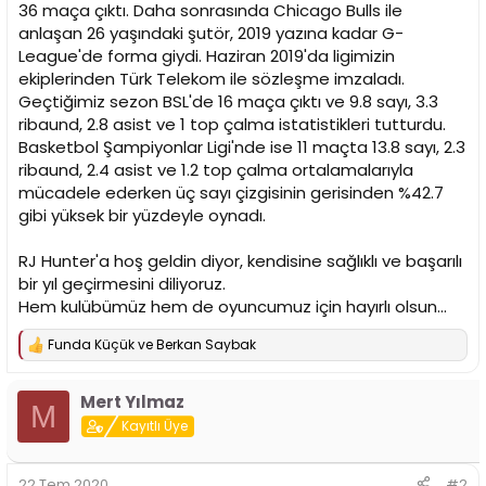
36 maça çıktı. Daha sonrasında Chicago Bulls ile
anlaşan 26 yaşındaki şutör, 2019 yazına kadar G-
League'de forma giydi. Haziran 2019'da ligimizin
ekiplerinden Türk Telekom ile sözleşme imzaladı.
Geçtiğimiz sezon BSL'de 16 maça çıktı ve 9.8 sayı, 3.3
ribaund, 2.8 asist ve 1 top çalma istatistikleri tutturdu.
Basketbol Şampiyonlar Ligi'nde ise 11 maçta 13.8 sayı, 2.3
ribaund, 2.4 asist ve 1.2 top çalma ortalamalarıyla
mücadele ederken üç sayı çizgisinin gerisinden %42.7
gibi yüksek bir yüzdeyle oynadı.
RJ Hunter'a hoş geldin diyor, kendisine sağlıklı ve başarılı
bir yıl geçirmesini diliyoruz.
Hem kulübümüz hem de oyuncumuz için hayırlı olsun...
Funda Küçük
ve
Berkan Saybak
T
e
p
Mert Yılmaz
k
M
i
Kayıtlı Üye
l
e
r
22 Tem 2020
#2