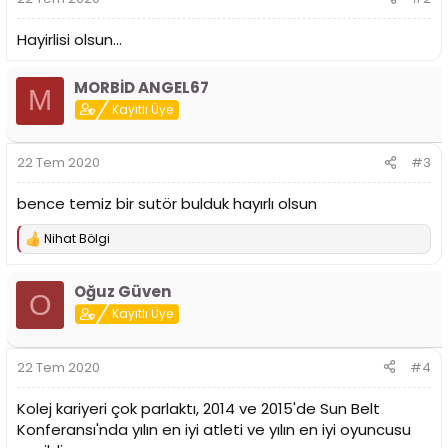
:
Hayirlisi olsun...
MORBİD ANGEL67
M
Kayıtlı Üye
22 Tem 2020
#3
bence temiz bir sutör bulduk hayırlı olsun
Nihat Bölgi
T
e
p
Oğuz Güven
k
O
i
Kayıtlı Üye
l
e
r
22 Tem 2020
#4
:
Kolej kariyeri çok parlaktı, 2014 ve 2015'de Sun Belt
Konferansı'nda yılın en iyi atleti ve yılın en iyi oyuncusu