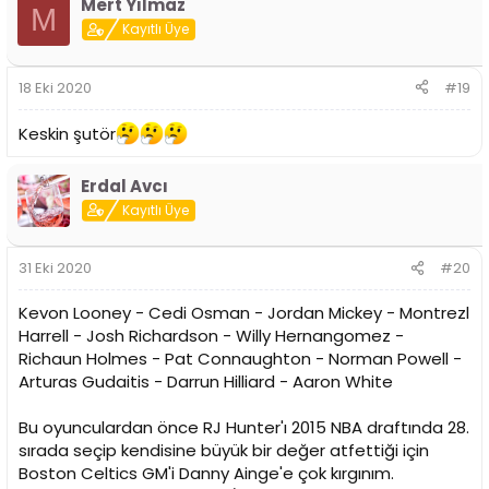
Mert Yılmaz
M
Kayıtlı Üye
18 Eki 2020
#19
Keskin şutör
Erdal Avcı
Kayıtlı Üye
31 Eki 2020
#20
Kevon Looney - Cedi Osman - Jordan Mickey - Montrezl
Harrell - Josh Richardson - Willy Hernangomez -
Richaun Holmes - Pat Connaughton - Norman Powell -
Arturas Gudaitis - Darrun Hilliard - Aaron White
Bu oyunculardan önce RJ Hunter'ı 2015 NBA draftında 28.
sırada seçip kendisine büyük bir değer atfettiği için
Boston Celtics GM'i Danny Ainge'e çok kırgınım.