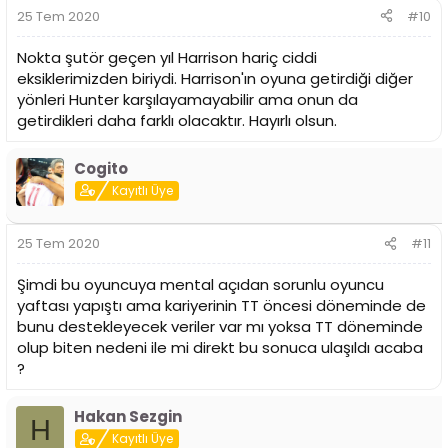
r
25 Tem 2020
#10
:
Nokta şutör geçen yıl Harrison hariç ciddi
eksiklerimizden biriydi. Harrison'ın oyuna getirdiği diğer
yönleri Hunter karşılayamayabilir ama onun da
getirdikleri daha farklı olacaktır. Hayırlı olsun.
Cogito
Kayıtlı Üye
25 Tem 2020
#11
Şimdi bu oyuncuya mental açıdan sorunlu oyuncu
yaftası yapıştı ama kariyerinin TT öncesi döneminde de
bunu destekleyecek veriler var mı yoksa TT döneminde
olup biten nedeni ile mi direkt bu sonuca ulaşıldı acaba
?
Hakan Sezgin
H
Kayıtlı Üye