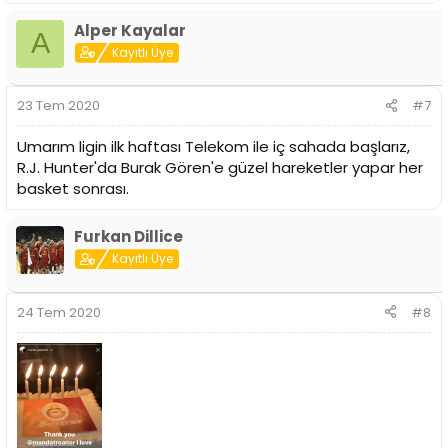
p
Alper Kayalar
k
A
i
Kayıtlı Üye
l
e
r
23 Tem 2020
#7
:
Umarım ligin ilk haftası Telekom ile iç sahada başlarız,
R.J. Hunter'da Burak Gören'e güzel hareketler yapar her
basket sonrası.
Furkan Dillice
Kayıtlı Üye
24 Tem 2020
#8