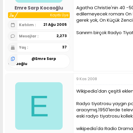
n
h
Agatha Christie'nin 40 -50
Emre Sarp Kocaoğlu
i
edilemeyecek romanı On Kü
Kayıtlı Üye
gerek yok, On Küçük Zenci 
21 Ağu 2005
Katılım
Sanırım birçok Radyo Tiyat
2,273
Mesajlar
37
Yaş
@
Emre Sarp
Kocaoğlu
9 Kas 2008
Wikipedia'dan çeşitli ekl
E
Radyo tiyatrosu yaygın popü
aracıymış.1950'lerde telev
eski radyo tiyatrosu kolle
wikipedia'da Radio Drama ba