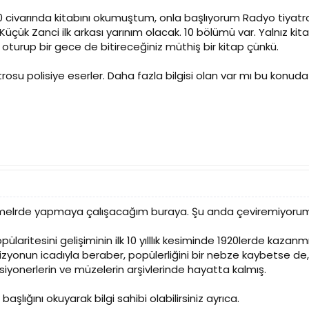
 civarında kitabını okumuştum, onla başlıyorum Radyo tiyatros
çük Zanci ilk arkası yarınım olacak. 10 bölümü var. Yalnız ki
oturup bir gece de bitireceğiniz müthiş bir kitap çünkü.
rosu polisiye eserler. Daha fazla bilgisi olan var mı bu konu
emelrde yapmaya çalışacağım buraya. Şu anda çeviremiyorum, 
laritesini gelişiminin ilk 10 yılllık kesiminde 1920lerde kazan
izyonun icadıyla beraber, popülerliğini bir nebze kaybetse de
ksiyonerlerin ve müzelerin arşivlerinde hayatta kalmış.
şlığını okuyarak bilgi sahibi olabilirsiniz ayrıca.