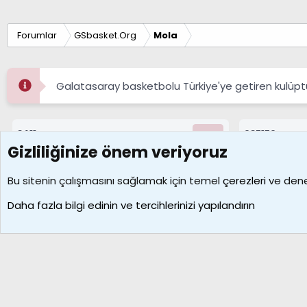
Forumlar
GSbasket.Org
Mola
Galatasaray basketbolu Türkiye'ye getiren kulüpt
8411
687176
Konular
Mesajlar
Gizliliğinize önem veriyoruz
Çerezler
Bu sitenin çalışmasını sağlamak için temel
çerezleri
ve deney
Daha fazla bilgi edinin ve tercihlerinizi yapılandırın
Galatasaray Basketbol | GS Basket Taraftar Platformu