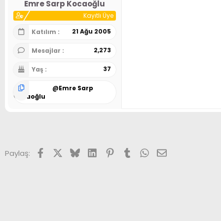
Emre Sarp Kocaoğlu
Kayıtlı Üye
21 Ağu 2005
Katılım
2,273
Mesajlar
37
Yaş
@
Emre Sarp
Kocaoğlu
Facebook
X (Twitter)
Bluesky
LinkedIn
Pinterest
Tumblr
WhatsApp
E-posta
Paylaş: