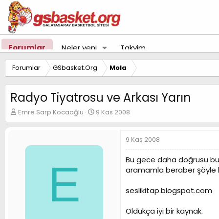
Forumlar
Neler yeni
Takvim
Forumlar
GSbasket.Org
Mola
Radyo Tiyatrosu ve Arkası Yarın
K
B
Emre Sarp Kocaoğlu
9 Kas 2008
o
a
n
ş
u
l
9 Kas 2008
y
a
u
n
Bu gece daha doğrusu bu sa
E
B
g
aramamla beraber şöyle b
a
ı
ş
ç
seslikitap.blogspot.com
l
t
a
a
t
r
Oldukça iyi bir kaynak.
a
i