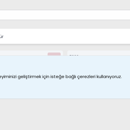
ür
7388
Kullanıcılar
Bize ulaşın
Şartl
iminizi geliştirmek için isteğe bağlı çerezleri kullanıyoruz.