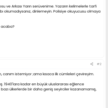
u ve Arkası Yarın serüvenime. Yazarın kelimelerle tarfi
tabı okumadıysanız, dinlemeyin. Polisiye okuyucusu olmaya
da acaba?
#2
canım istemiyor ;ama kısaca ilk cümleleri çevireyim.
mış. 1940'lara kadar en büyük uluslararası eğlence
, bazı ülkerlerde bir daha geniş seyirciler kazanamamış,