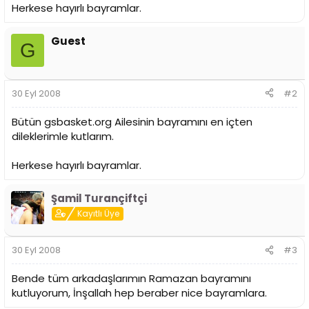
i
Herkese hayırlı bayramlar.
Guest
G
30 Eyl 2008
#2
Bütün gsbasket.org Ailesinin bayramını en içten
dileklerimle kutlarım.
Herkese hayırlı bayramlar.
Şamil Turançiftçi
Kayıtlı Üye
30 Eyl 2008
#3
Bende tüm arkadaşlarımın Ramazan bayramını
kutluyorum, İnşallah hep beraber nice bayramlara.