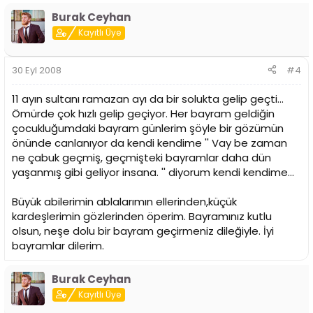
Burak Ceyhan
Kayıtlı Üye
30 Eyl 2008
#4
11 ayın sultanı ramazan ayı da bir solukta gelip geçti...
Ömürde çok hızlı gelip geçiyor. Her bayram geldiğin
çocukluğumdaki bayram günlerim şöyle bir gözümün
önünde canlanıyor da kendi kendime '' Vay be zaman
ne çabuk geçmiş, geçmişteki bayramlar daha dün
yaşanmış gibi geliyor insana. '' diyorum kendi kendime...
Büyük abilerimin ablalarımın ellerinden,küçük
kardeşlerimin gözlerinden öperim. Bayramınız kutlu
olsun, neşe dolu bir bayram geçirmeniz dileğiyle. İyi
bayramlar dilerim.
Burak Ceyhan
Kayıtlı Üye