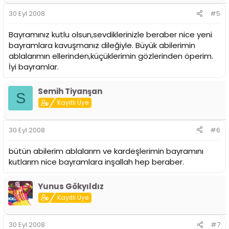
30 Eyl 2008
#5
Bayramınız kutlu olsun,sevdiklerinizle beraber nice yeni
bayramlara kavuşmanız dileğiyle. Büyük abilerimin
ablalarımın ellerinden,küçüklerimin gözlerinden öperim.
İyi bayramlar.
Semih Tiyanşan
S
Kayıtlı Üye
30 Eyl 2008
#6
bütün abilerim ablalarım ve kardeşlerimin bayramını
kutlarım nice bayramlara inşallah hep beraber.
Yunus Gökyıldız
Kayıtlı Üye
30 Eyl 2008
#7