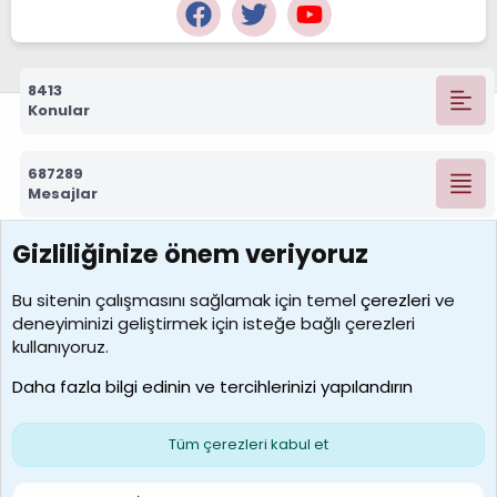
8413
Konular
687289
Mesajlar
Gizliliğinize önem veriyoruz
7390
Kullanıcılar
Bu sitenin çalışmasını sağlamak için temel
çerezleri
ve
deneyiminizi geliştirmek için isteğe bağlı çerezleri
MosesBrownHayranı
kullanıyoruz.
Son üye
Daha fazla bilgi edinin ve tercihlerinizi yapılandırın
Bize ulaşın
Şartlar ve kurallar
Gizlilik politikası
Çerezler
Yardım
Ana sayfa
R
Tüm çerezleri kabul et
S
S
Galatasaray Basketbol | GS Basket Taraftar Platformu