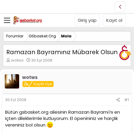
Giriş yap
Kayıt ol
Forumlar
GSbasket.Org
Mola
Ramazan Bayramınız Mübarek Olsun
K
B
wotws
30 Eyl 2008
o
a
n
ş
u
l
wotws
y
a
Kayıtlı Üye
u
n
B
g
a
ı
30 Eyl 2008
#1
ş
ç
l
t
Bütün gsbasket.org ailesinin Ramazan Bayramı'nı en
a
a
içten dileklerimle kutluyorum. El öpenininiz ve harçlık
t
r
a
i
vereniniz bol olsun
n
h