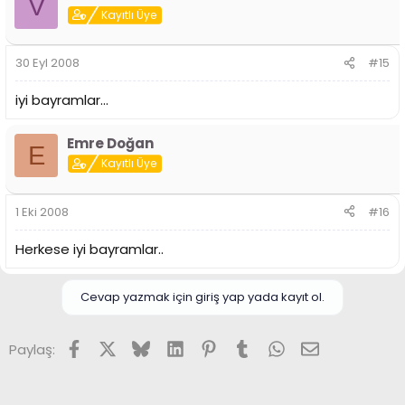
V
Kayıtlı Üye
30 Eyl 2008
#15
iyi bayramlar...
Emre Doğan
E
Kayıtlı Üye
1 Eki 2008
#16
Herkese iyi bayramlar..
Cevap yazmak için giriş yap yada kayıt ol.
Facebook
X (Twitter)
Bluesky
LinkedIn
Pinterest
Tumblr
WhatsApp
E-posta
Paylaş: