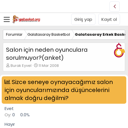
Giriş yap
Kayıt ol
Forumlar
Galatasaray Basketbol
Galatasaray Erkek Basket
Salon için neden oyunculara
sorulmuyor?(anket)
K
B
Burak Eyvel
11 Mar 2008
o
a
n
ş
u
Sizce seneye oynayacağımız salon
l
y
a
için oyuncularımızında düşüncelerini
u
n
B
g
almak doğru değilmi?
a
ı
ş
ç
Evet
l
t
Oy:
0
0.0%
a
a
t
r
Hayır
a
i