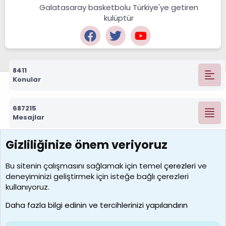
Galatasaray basketbolu Türkiye'ye getiren
kulüptür
8411
Konular
687215
Mesajlar
Gizliliğinize önem veriyoruz
7388
Kullanıcılar
Bu sitenin çalışmasını sağlamak için temel
çerezleri
ve
deneyiminizi geliştirmek için isteğe bağlı çerezleri
borabekirogluu
kullanıyoruz.
Son üye
Daha fazla bilgi edinin ve tercihlerinizi yapılandırın
Bize ulaşın
Şartlar ve kurallar
Gizlilik politikası
Çerezler
Yardım
Ana sayfa
R