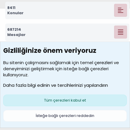
8411
Konular
687214
Mesajlar
Gizliliğinize önem veriyoruz
7388
Kullanıcılar
Bu sitenin çalışmasını sağlamak için temel
çerezleri
ve
deneyiminizi geliştirmek için isteğe bağlı çerezleri
borabekirogluu
kullanıyoruz.
Son üye
Daha fazla bilgi edinin ve tercihlerinizi yapılandırın
Bize ulaşın
Şartlar ve kurallar
Gizlilik politikası
Çerezler
Yardım
Ana sayfa
R
Tüm çerezleri kabul et
S
S
Galatasaray Basketbol | GS Basket Taraftar Platformu
İsteğe bağlı çerezleri reddedin
®
Community platform by XenForo
© 2010-2026 XenForo Ltd.
XenForo Türkçe 🇹🇷 Destek Forumu –
XenWp.Com