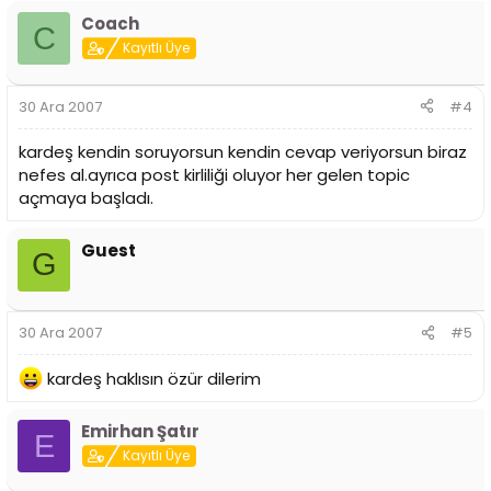
Coach
C
Kayıtlı Üye
30 Ara 2007
#4
kardeş kendin soruyorsun kendin cevap veriyorsun biraz
nefes al.ayrıca post kirliliği oluyor her gelen topic
açmaya başladı.
Guest
G
30 Ara 2007
#5
kardeş haklısın özür dilerim
Emirhan Şatır
E
Kayıtlı Üye