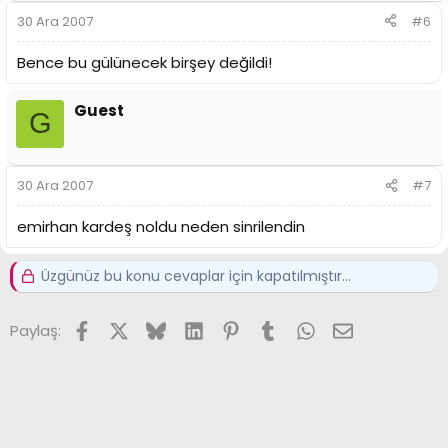
30 Ara 2007
#6
Bence bu gülünecek birşey değildi!
Guest
G
30 Ara 2007
#7
emirhan kardeş noldu neden sinrilendin
Üzgünüz bu konu cevaplar için kapatılmıştır...
Facebook
X (Twitter)
Bluesky
LinkedIn
Pinterest
Tumblr
WhatsApp
E-posta
Paylaş: