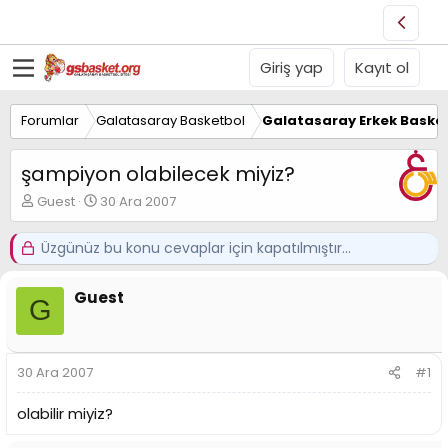
Giriş yap
Kayıt ol
Forumlar
Galatasaray Basketbol
Galatasaray Erkek Basket
şampiyon olabilecek miyiz?
K
B
Guest
30 Ara 2007
o
a
n
ş
Üzgünüz bu konu cevaplar için kapatılmıştır...
u
l
y
a
u
n
Guest
G
B
g
a
ı
ş
ç
l
t
30 Ara 2007
#1
a
a
t
r
olabilir miyiz?
a
i
n
h