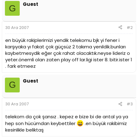
i
Guest
G
30 Ara 2007
#2
en büyük rakiplerimizi yendik telekomu bjk yi fener i
karşıyaka yı fakat çok güçsüz 2 takıma yenildik.bunları
kaybetmesydik eğer çok rahat olacaktık.neyse lideriz o
yeter.önemli olan zaten play off lar.ligi ister 8. bitir.ister 1
. fark etmeez
Guest
G
30 Ara 2007
#3
telekom da çok şansız . kepez e bize bi de antal ya ya
hep son hücümdan keybettiler
.en büyük rakibimiz
kesinlikle beliktaş