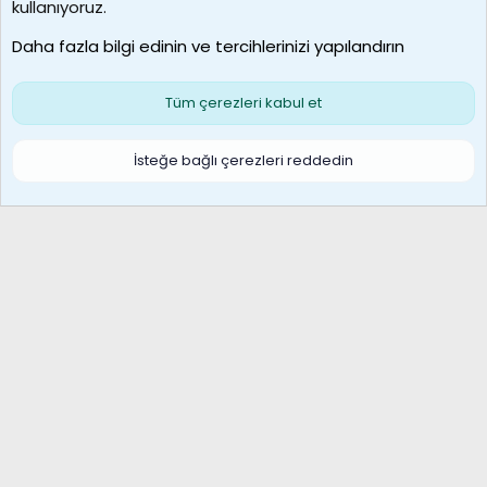
borabekirogluu
kullanıyoruz.
Son üye
Daha fazla bilgi edinin ve tercihlerinizi yapılandırın
Bize ulaşın
Şartlar ve kurallar
Gizlilik politikası
Çerezler
Yardım
Ana sayfa
R
Tüm çerezleri kabul et
S
S
Galatasaray Basketbol | GS Basket Taraftar Platformu
İsteğe bağlı çerezleri reddedin
®
Community platform by XenForo
© 2010-2026 XenForo Ltd.
XenForo Türkçe 🇹🇷 Destek Forumu –
XenWp.Com