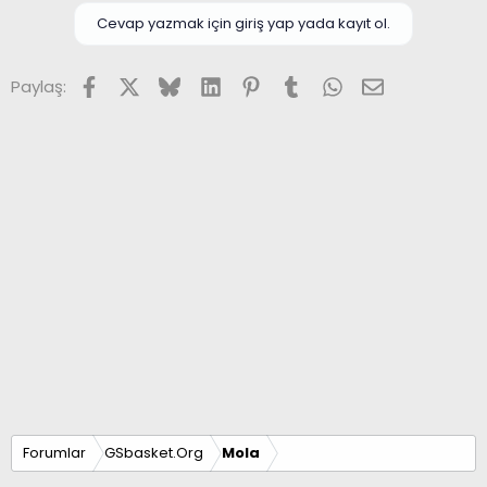
i
Cevap yazmak için giriş yap yada kayıt ol.
Facebook
X (Twitter)
Bluesky
LinkedIn
Pinterest
Tumblr
WhatsApp
E-posta
Paylaş:
Forumlar
GSbasket.Org
Mola