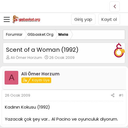
Giriş yap
Kayıt ol
Forumlar
GSbasket.Org
Mola
Scent of a Woman (1992)
K
B
Ali Ömer Horzum
26 Ocak 2009
o
a
n
ş
u
l
Ali Ömer Horzum
A
y
a
Kayıtlı Üye
u
n
B
g
a
ı
26 Ocak 2009
#1
ş
ç
l
t
Kadının Kokusu (1992)
a
a
t
r
Yazacak çok şey var... Al Pacino ve oyunculuk diyorum.
a
i
n
h