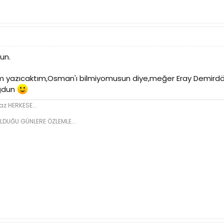
un.
 yazıcaktım,Osman'ı bilmiyomusun diye,meğer Eray Demir
oğdun
z HERKESE...
LDUĞU GÜNLERE ÖZLEMLE...