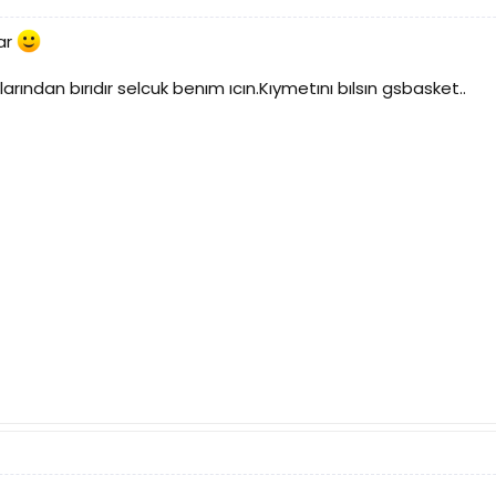
lar
larından bırıdır selcuk benım ıcın.Kıymetını bılsın gsbasket..