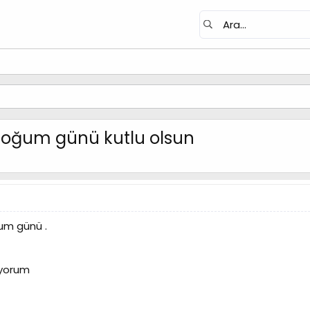
doğum günü kutlu olsun
um günü .
liyorum