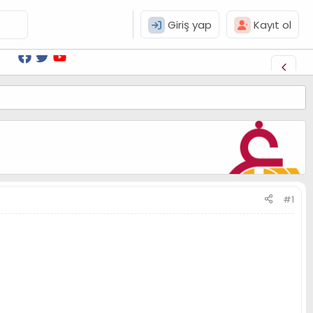
Giriş yap
Kayıt ol
#1