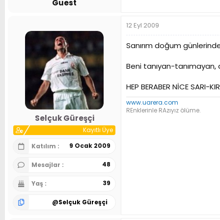
Guest
12 Eyl 2009
Sanırım doğum günlerinde e
Beni tanıyan-tanımayan, 
HEP BERABER NİCE SARI-KIRM
www.uarera.com
REnklerinle RAzıyız ölüme.
Selçuk Güreşçi
Kayıtlı Üye
9 Ocak 2009
Katılım
48
Mesajlar
39
Yaş
@
Selçuk Güreşçi