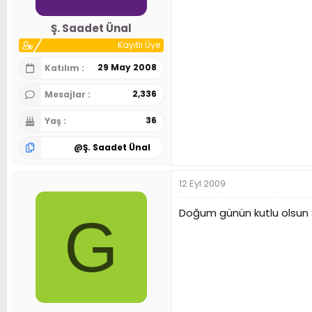
Ş. Saadet Ünal
Kayıtlı Üye
29 May 2008
Katılım
2,336
Mesajlar
36
Yaş
@
Ş. Saadet Ünal
12 Eyl 2009
Doğum günün kutlu olsun
G