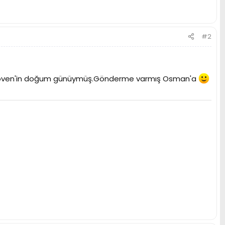
#2
döven'in doğum günüymüş.Gönderme varmış Osman'a