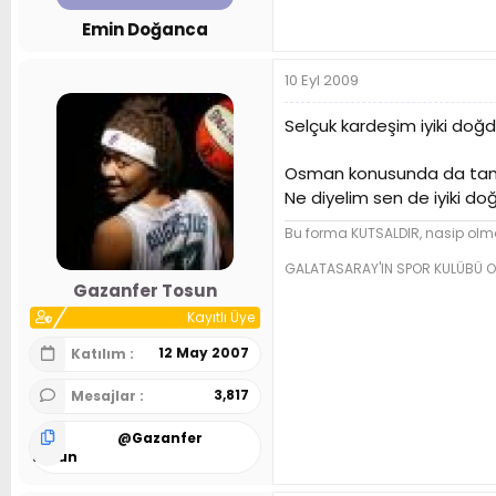
n
h
Emin Doğanca
i
10 Eyl 2009
Selçuk kardeşim iyiki doğd
Osman konusunda da tam
Ne diyelim sen de iyiki d
Bu forma KUTSALDIR, nasip olma
GALATASARAY'IN SPOR KULÜBÜ O
Gazanfer Tosun
Kayıtlı Üye
12 May 2007
Katılım
3,817
Mesajlar
@
Gazanfer
Tosun