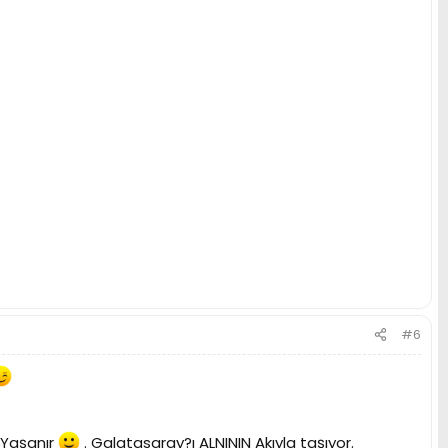
#6
 Yaşanır
. Galatasaray?ı ALNININ Akıyla taşıyor.