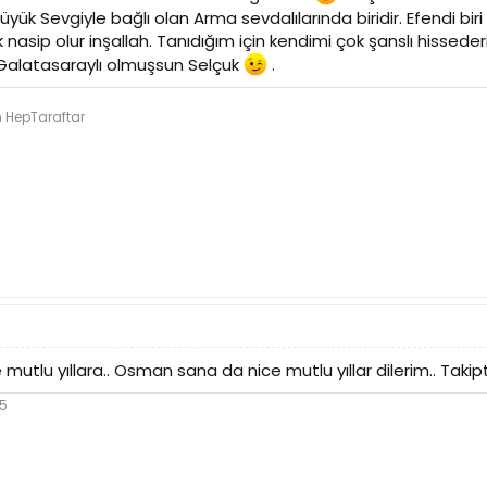
ük Sevgiyle bağlı olan Arma sevdalılarında biridir. Efendi bi
asip olur inşallah. Tanıdığım için kendimi çok şanslı hisseder
 Galatasaraylı olmuşsun Selçuk
.
n HepTaraftar
 mutlu yıllara.. Osman sana da nice mutlu yıllar dilerim.. Takip
05