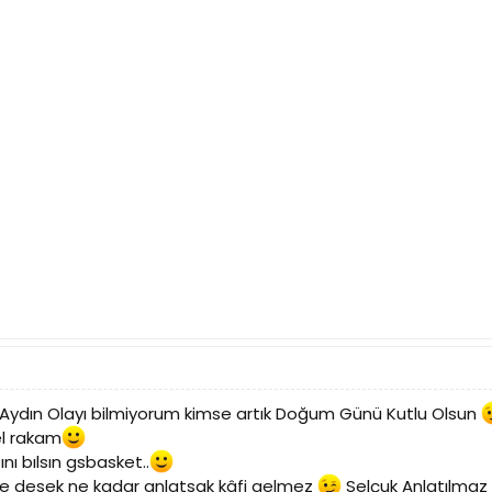
ydın Olayı bilmiyorum kimse artık Doğum Günü Kutlu Olsun
el rakam
nı bılsın gsbasket..
ne desek ne kadar anlatsak kâfi gelmez
Selçuk Anlatılmaz