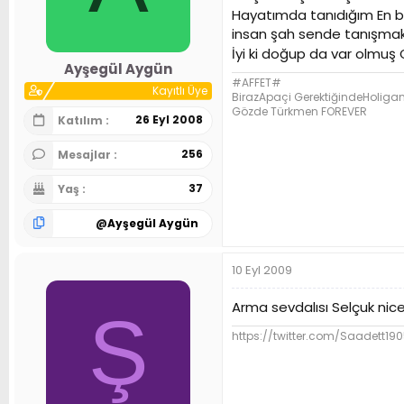
Hayatımda tanıdığım En büy
insan şah sende tanışmak n
İyi ki doğup da var olmuş
Ayşegül Aygün
#AFFET#
Kayıtlı Üye
BirazApaçi GerektiğindeHoliga
Gözde Türkmen FOREVER
26 Eyl 2008
Katılım
256
Mesajlar
37
Yaş
@
Ayşegül Aygün
10 Eyl 2009
Arma sevdalısı Selçuk nice
Ş
https://twitter.com/Saadett19