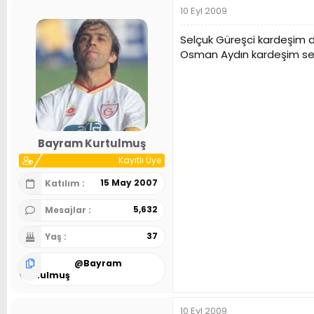
10 Eyl 2009
Selçuk Güreşci kardeşim 
Osman Aydın kardeşim se
Bayram Kurtulmuş
Kayıtlı Üye
15 May 2007
Katılım
5,632
Mesajlar
37
Yaş
@
Bayram
Kurtulmuş
10 Eyl 2009