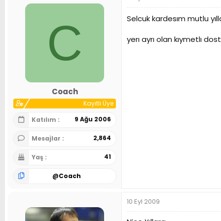
Selcuk kardesım mutlu yıl
C
yerı ayrı olan kıymetlı dost
Coach
Kayıtlı Üye
9 Ağu 2006
Katılım
2,864
Mesajlar
41
Yaş
@
Coach
10 Eyl 2009