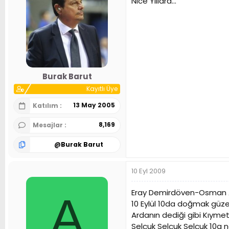
Nice Yıllara...
Burak Barut
Kayıtlı Üye
13 May 2005
Katılım
8,169
Mesajlar
@
Burak Barut
10 Eyl 2009
Eray Demirdöven-Osman A
A
10 Eylül 10da doğmak güz
Ardanın dediği gibi Kıymetı
Selçuk Selçuk Selçuk 10a 