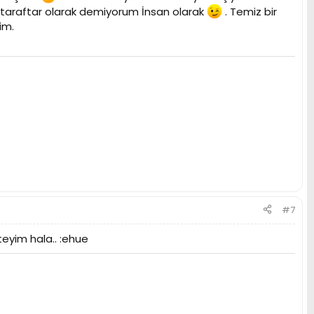
ri taraftar olarak demiyorum İnsan olarak
. Temiz bir
im.
#7
teyim hala.. :ehue