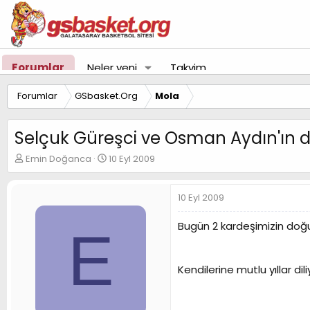
Forumlar
Neler yeni
Takvim
Forumlar
GSbasket.Org
Mola
Selçuk Güreşci ve Osman Aydın'ın 
K
B
Emin Doğanca
10 Eyl 2009
o
a
n
ş
u
l
10 Eyl 2009
y
a
u
n
Bugün 2 kardeşimizin doğ
E
B
g
a
ı
ş
ç
Kendilerine mutlu yıllar di
l
t
a
a
t
r
a
i