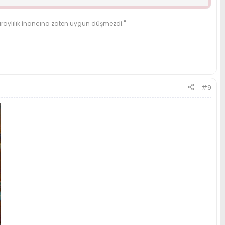
yan, Ali Sami Yen sevgisini bizlere aşılayan, Karıncaezmez'i
arşılıksız sevmenin nasıl olması gerektiğini aktaran O'ydu...
ylılık inancına zaten uygun düşmezdi."
z gerektiğini öğreten O'ydu...
maya çalışıyorum. İlk defa bu kadar yürekten bir istekte
mpiyon olmasından, diğer branşlarda madalyalar alınmasından
yete de dökülürse taraftarın gönlü bir kere daha alınmış olur."
#9