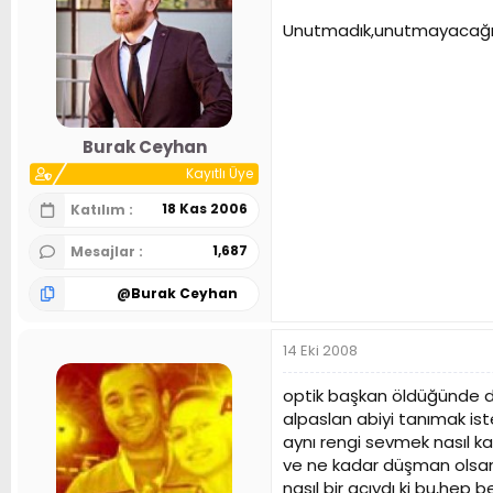
Unutmadık,unutmayacağız 
Burak Ceyhan
Kayıtlı Üye
18 Kas 2006
Katılım
1,687
Mesajlar
@
Burak Ceyhan
14 Eki 2008
optik başkan öldüğünde de
alpaslan abiyi tanımak is
aynı rengi sevmek nasıl k
ve ne kadar düşman olsam 
nasıl bir acıydı ki bu,hep 