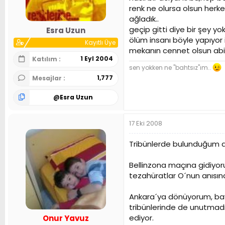
renk ne olursa olsun herkes
ağladık..
geçip gitti diye bir şey 
Esra Uzun
ölüm insanı böyle yapıyor
Kayıtlı Üye
mekanın cennet olsun abi.
1 Eyl 2004
Katılım
sen yokken ne "bahtsız"ım..
1,777
Mesajlar
@
Esra Uzun
17 Eki 2008
Tribünlerde bulunduğum anl
Bellinzona maçına gidiyor
tezahüratlar O´nun anısın
Ankara´ya dönüyorum, baya
tribünlerinde de unutmadı
ediyor.
Onur Yavuz