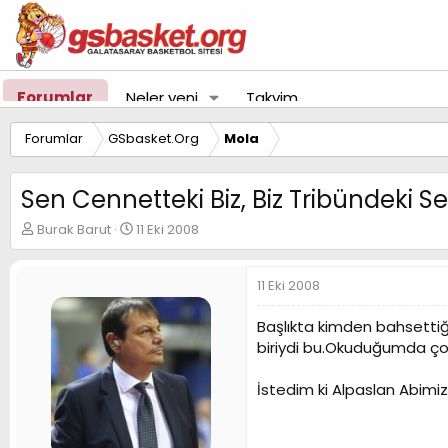
Forumlar
Neler yeni
Takvim
Forumlar
GSbasket.Org
Mola
Sen Cennetteki Biz, Biz Tribündeki Se
K
B
Burak Barut
11 Eki 2008
o
a
n
ş
u
l
11 Eki 2008
y
a
u
n
Başlıkta kimden bahsettiğ
B
g
biriydi bu.Okuduğumda çok
a
ı
ş
ç
İstedim ki Alpaslan Abimiz 
l
t
a
a
t
r
a
i