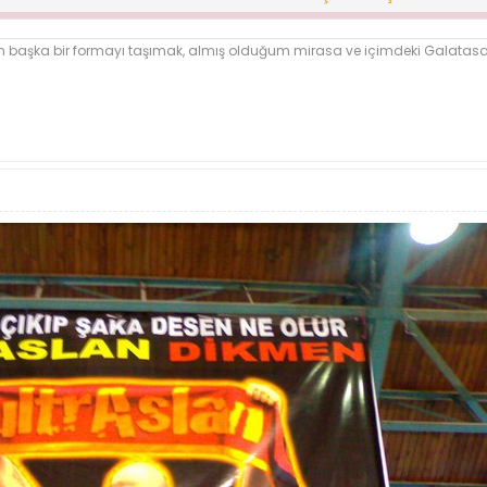
reten insandı. Fahriye Yen'i yalnız bırakmayan, Metin Oktay'ı unutturma
aray'ın tarihini araştırıp bizlere gurur duyulacak tarihimizi öğreten, k
şka bir formayı taşımak, almış olduğum mirasa ve içimdeki Galatasara
rafileri hazırlatan, takım ne durumda olursa olsun bağrımıza basmamı
rım. Küçücük yaşımdan beri Galatasaray'ımızın her dalda destekçisi ol
alatasaray'da yıldız bir transferin olmasından, basket takımının şa
bu. Bizler kendi aramızda artık bu ismi kullanmaya karar verdik. Resmi