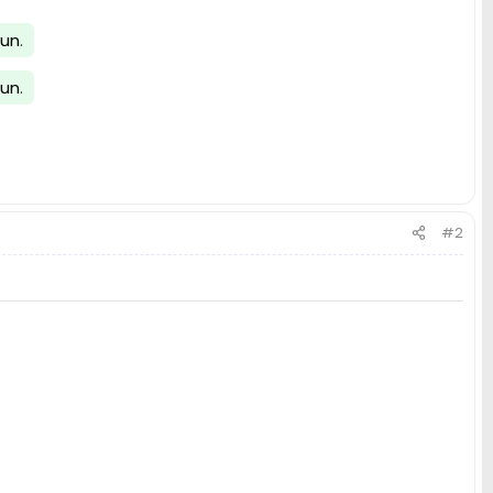
lun
.
lun
.
#2