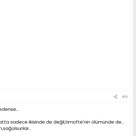
#6
edense...
atta sadece ikisinde de değil,timofte'nin ölümünde de...
,sağolsunlar..