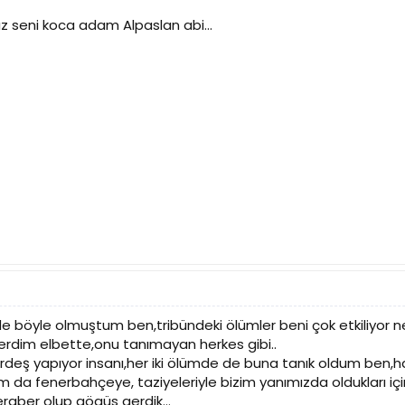
seni koca adam Alpaslan abi...
 böyle olmuştum ben,tribündeki ölümler beni çok etkiliyor n
terdim elbette,onu tanımayan herkes gibi..
ardeş yapıyor insanı,her iki ölümde de buna tanık oldum ben,h
da fenerbahçeye, taziyeleriyle bizim yanımızda oldukları için
beraber olup gögüs gerdik...