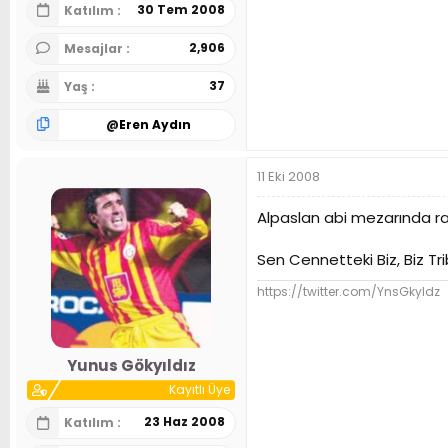
30 Tem 2008
Katılım
2,906
Mesajlar
37
Yaş
@
Eren Aydın
11 Eki 2008
Alpaslan abi mezarında rah
Sen Cennetteki Biz, Biz Tr
https://twitter.com/YnsGkyldz
Yunus Gökyıldız
Kayıtlı Üye
23 Haz 2008
Katılım