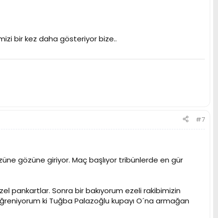
zi bir kez daha gösteriyor bize..
#7
üne gözüne giriyor. Maç başlıyor tribünlerde en gür
 pankartlar. Sonra bir bakıyorum ezeli rakibimizin
e öğreniyorum ki Tuğba Palazoğlu kupayı O´na armağan