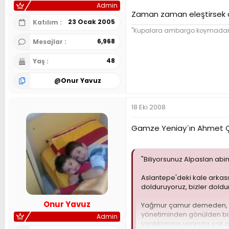
Admin
Zaman zaman eleştirsek de 
23 Ocak 2005
Katılım
"Kupalara ambargo koymadan ba
6,968
Mesajlar
48
Yaş
@
Onur Yavuz
18 Eki 2008
Gamze Yeniay´ın Ahmet Ç
"Biliyorsunuz Alpaslan abi
Aslantepe'deki kale arkasın
dolduruyoruz, bizler doldu
Onur Yavuz
Yağmur çamur demeden, Gal
yönetiminden gönülden bir 
Admin
yaptıklarının yanında çok 