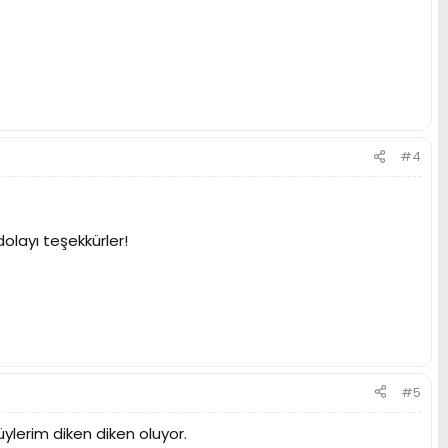
#4
layı teşekkürler!
#5
üylerim diken diken oluyor.