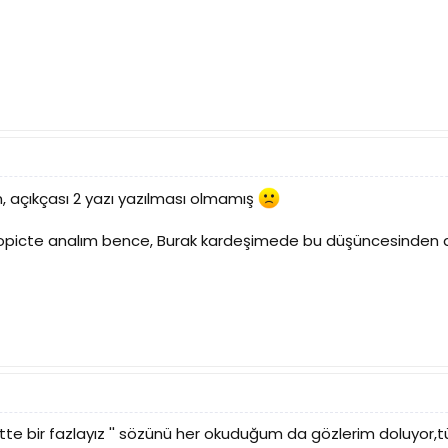
, açıkçası 2 yazı yazılması olmamış
topicte analım bence, Burak kardeşimede bu düşüncesinden do
nette bir fazlayız '' sözünü her okuduğum da gözlerim doluyor,t