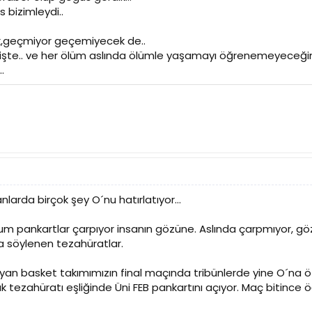
 bizimleydi..
yok,geçmiyor geçemiyecek de..
 işte.. ve her ölüm aslında ölümle yaşamayı öğrenemeyeceğimi
.
arda birçok şey O´nu hatırlatıyor...
um pankartlar çarpıyor insanın gözüne. Aslında çarpmıyor, göz
a söylenen tezahüratlar.
n basket takımımızın final maçında tribünlerde yine O´na özel
k tezahüratı eşliğinde Üni FEB pankartını açıyor. Maç bitinc