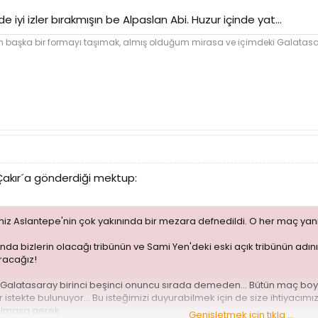
iyi izler bırakmışın be Alpaslan Abi. Huzur içinde yat...
şka bir formayı taşımak, almış olduğum mirasa ve içimdeki Galatasara
akır´a gönderdiği mektup:
miz Aslantepe'nin çok yakınında bir mezara defnedildi. O her maç yan
da bizlerin olacağı tribünün ve Sami Yen'deki eski açık tribünün adını
racağız!
atasaray birinci beşinci onuncu sırada demeden... Bütün maç boyu s
istekte bulunuyor... Bu isteğimizi duyurabilmek için de size ihtiyacım
olmasa gerek...
Genişletmek için tıkla ...