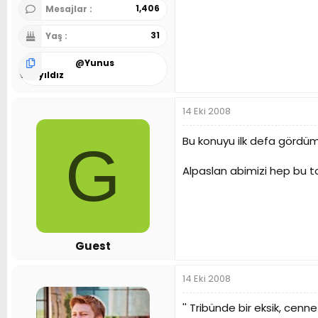
1,406
Mesajlar
31
Yaş
@
Yunus
Gökyıldız
14 Eki 2008
Bu konuyu ilk defa gördüm
G
Alpaslan abimizi hep bu 
Guest
14 Eki 2008
'' Tribünde bir eksik, cen