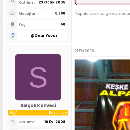
23 Ocak 2005
Katılım
O bize "vefa" nedir onu öğ
bulup yanında olan, Galatas
6,968
Mesajlar
"Kupalara ambargo koymadan ba
Hayranlıkla izlenen koreog
48
Yaş
Ben 22 yaşında bir tarafta
@
Onur Yavuz
bulunuyorum. Benim için G
katbekat önemli bir durum 
21 Eki 2008
S
Selçuk Kahveci
Kayıtlı Üye
16 Eyl 2008
Katılım