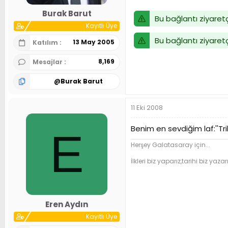
n
h
Burak Barut
i
Bu bağlantı ziyaretç
Kayıtlı Üye
Bu bağlantı ziyaretç
13 May 2005
Katılım
8,169
Mesajlar
@
Burak Barut
11 Eki 2008
Benim en sevdiğim laf:''Trib
E
Herşey Galatasaray için...
İlkleri biz yaparız,tarihi biz yazarı
Eren Aydın
Kayıtlı Üye