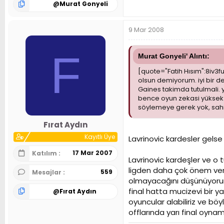
@
Murat Gonyeli
9 Mar 2008
F
Murat Gonyeli' Alıntı:
[quote="Fatih Hısım":8iv3f
olsun demiyorum. iyi bir d
Gaines takimda tutulmali. 
bence oyun zekasi yüksek b
söylemeye gerek yok, sahi
Fırat Aydın
Kayıtlı Üye
Lavrinovic kardesler gelse
17 Mar 2007
Katılım
Lavrinovic kardeşler ve o 
ligden daha çok önem verme
559
Mesajlar
olmayacağını düşünüyorum
final hatta mucizevi bir y
@
Fırat Aydın
oyuncular alabiliriz ve böy
offlarında yarı final oyna