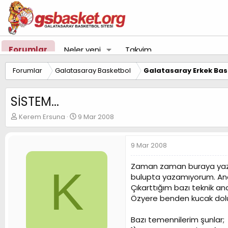
Forumlar
Neler yeni
Takvim
Forumlar
Galatasaray Basketbol
Galatasaray Erkek Bas
SİSTEM...
K
B
Kerem Ersuna
9 Mar 2008
o
a
n
ş
u
l
9 Mar 2008
y
a
u
n
Zaman zaman buraya yazıyo
K
B
g
bulupta yazamıyorum. Anc
a
ı
Çıkarttığım bazı teknik a
ş
ç
Özyere benden kucak dolus
l
t
a
a
t
r
Bazı temennilerim şunlar;
a
i