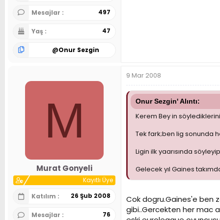
497
Mesajlar
47
Yaş
@
Onur Sezgin
9 Mar 2008
M
Onur Sezgin' Alıntı:
Kerem Bey in söylediklerin
Tek fark;ben lig sonunda h
Ligin ilk yaarısında söyley
Murat Gonyeli
Gelecek yıl Gaines takımd
Kayıtlı Üye
26 Şub 2008
Katılım
Cok dogru.Gaines'e ben za
gibi..Gercekten her mac ay
76
Mesajlar
eski euroleague oyuncusu,