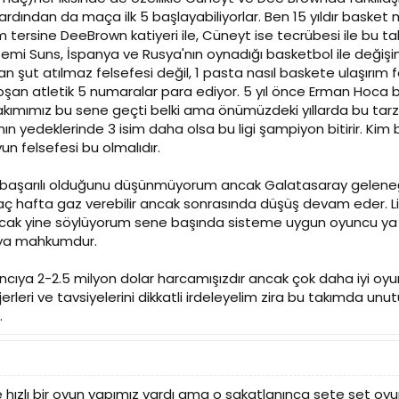
ardından da maça ilk 5 başlayabiliyorlar. Ben 15 yıldır basket
m tersine DeeBrown katiyeri ile, Cüneyt ise tecrübesi ile bu t
mi Suns, İspanya ve Rusya'nın oynadığı basketbol ile değişim
ut atılmaz felsefesi değil, 1 pasta nasıl baskete ulaşırım fe
oşan atletik 5 numaralar para ediyor. 5 yıl önce Erman Hoca bu
kımımız bu sene geçti belki ama önümüzdeki yıllarda bu tarz o
ın yedeklerinde 3 isim daha olsa bu ligi şampiyon bitirir. Kim
un felsefesi bu olmalıdır.
n başarılı olduğunu düşünmüyorum ancak Galatasaray geleneğ
r kaç hafta gaz verebilir ancak sonrasında düşüş devam eder. 
k yine söylüyorum sene başında sisteme uygun oyuncu ya d
aya mahkumdur.
cıya 2-2.5 milyon dolar harcamışızdır ancak çok daha iyi oy
eri ve tavsiyelerini dikkatli irdeleyelim zira bu takımda unu
.
zlı bir oyun yapımız vardı ama o sakatlanınca sete set oyunla