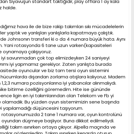
dan Siyavuşun standart taktiğidir, play offlara 1 ay kala
iz halde.
adığımız hava ile de bize rakip takımları sıkı mücadelelerin
 yaptık ve yanlışları yanlışlarla kapatmaya çalıştık.
irde Johnsonın transferi ki o da 4 numara büyük hata. Aynı
ken. Yani rotasyonda 6 tane uzun varken(kapasiteleri
le oynamaya çalışıyoruz.
iyi savunmadan çok top elimizdeyken 24 saniyeyi
yrımı iyi yapmamız gerekiyor. Zaten yanlışta burada
asitede oyuncular ve biz tam tersi oyun sistemini
et hücumlarda dışarıdan zorlama atışlara kalıyoruz. Madem
n 1,2,3 numara pozisyonlarına iyi yabancılar alınmalıydı.
nike bitirme özelliğini göremedim. Hite ise gününde
ence ligin en iyi takımlarından olan Telekom ve Fb yi
bile olamadık. Bu yüzden oyun sistemimizin sene başında
i yapılamadığı düşüncesini taşıyorum.
zim rotasyonumuzda 2 tane 1 numara var, oyun kontrolünü
u oyundan düşmeye başlıyor. Buna dikkat edilmeliydi.
iği takım ısınırken ortaya çıkıyor. Alpella maçında ve
şmalar gözlemledim. Takım ısınırken kenarda oturup