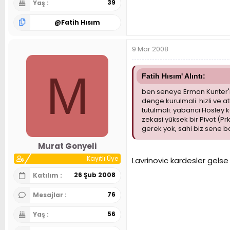
39
Yaş
@
Fatih Hısım
9 Mar 2008
M
Fatih Hısım' Alıntı:
ben seneye Erman Kunter'i 
denge kurulmali. hizli ve 
tutulmali. yabanci Hosley 
zekasi yüksek bir Pivot (P
gerek yok, sahi biz sene b
Murat Gonyeli
Kayıtlı Üye
Lavrinovic kardesler gelse
26 Şub 2008
Katılım
76
Mesajlar
56
Yaş