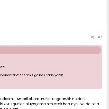
#4
yım.
bancı transferlerimiz gaines hariç yanlış.
ilasmis Amerikalilardan..Bir Langdon,Bir Holden
 kotu gunleri oluyor,ama hirs,istek hep ayni..Ne de olsa
s bir isim..