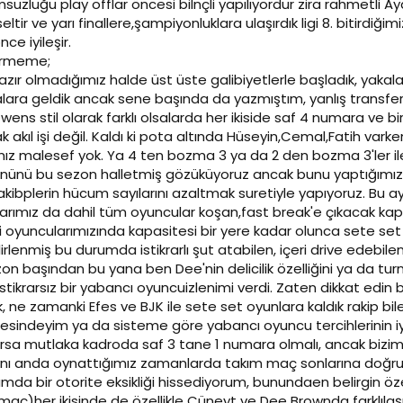
uzluğu play offlar öncesi bilnçli yapılıyordur zira rahmetli Ay
tir ve yarı finallere,şampiyonluklara ulaşırdık ligi 8. bitirdiğim
ce iyileşir.
irmeme;
 hazır olmadığımız halde üst üste galibiyetlerle başladık, yakal
lara geldik ancak sene başında da yazmıştım, yanlış transferler
ens stil olarak farklı olsalarda her ikiside saf 4 numara ve b
akıl işi değil. Kaldı ki pota altında Hüseyin,Cemal,Fatih var
ramız malesef yok. Ya 4 ten bozma 3 ya da 2 den bozma 3'ler i
nü bu sezon halletmiş gözüküyoruz ancak bunu yaptığımız 
kibplerin hücum sayılarını azaltmak suretiyle yapıyoruz. Bu a
larımız da dahil tüm oyuncular koşan,fast break'e çıkacak kap
aki oyuncularımızında kapasitesi bir yere kadar olunca sete s
irlenmiş bu durumda istikrarlı şut atabilen, içeri drive edebile
n başından bu yana ben Dee'nin delicilik özelliğini ya da tur
ikrarsız bir yabancı oyuncuizlenimi verdi. Zaten dikkat edin b
ik, ne zamanki Efes ve BJK ile sete set oyunlara kaldık rakip 
esindeyim ya da sisteme göre yabancı oyuncu tercihlerinin iy
uyorsa mutlaka kadroda saf 3 tane 1 numara olmalı, ancak bi
i aynı anda oynattığımız zamanlarda takım maç sonlarına doğr
a bir otorite eksikliği hissediyorum, bunundaen belirgin özell
aç)her ikisinde de özellikle Cüneyt ve Dee Brownda farklıla