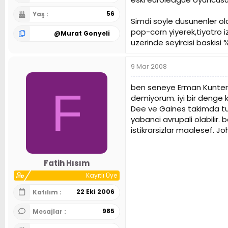
56
Yaş
Simdi soyle dusunenler olab
pop-corn yiyerek,tiyatro i
@
Murat Gonyeli
uzerinde seyircisi baskisi % 
9 Mar 2008
ben seneye Erman Kunter'i
F
demiyorum. iyi bir denge k
Dee ve Gaines takimda tut
yabanci avrupali olabilir.
istikrarsizlar maalesef. 
Fatih Hısım
Kayıtlı Üye
22 Eki 2006
Katılım
985
Mesajlar