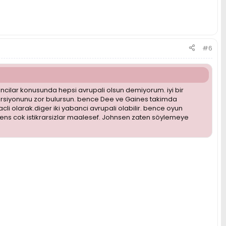
#6
ncilar konusunda hepsi avrupali olsun demiyorum. iyi bir
 versiyonunu zor bulursun. bence Dee ve Gaines takimda
li olarak.diger iki yabanci avrupali olabilir. bence oyun
Owens cok istikrarsizlar maalesef. Johnsen zaten söylemeye