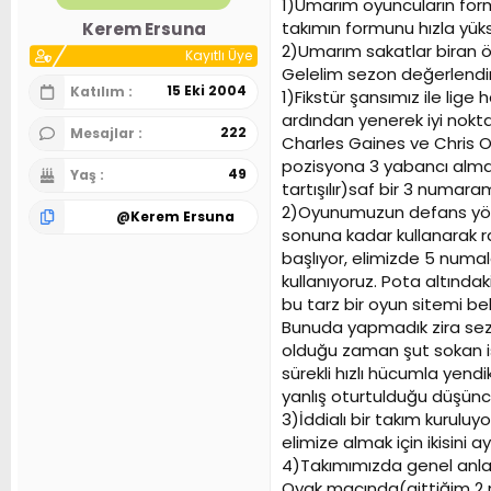
1)Umarım oyuncuların forms
n
h
takımın formunu hızla yüksel
Kerem Ersuna
i
2)Umarım sakatlar biran ön
Kayıtlı Üye
Gelelim sezon değerlend
15 Eki 2004
Katılım
1)Fikstür şansımız ile lige
ardından yenerek iyi nokta
222
Mesajlar
Charles Gaines ve Chris Ow
pozisyona 3 yabancı almak 
49
Yaş
tartışılır)saf bir 3 numa
2)Oyunumuzun defans yönü
@
Kerem Ersuna
sonuna kadar kullanarak ra
başlıyor, elimizde 5 numa
kullanıyoruz. Pota altınd
bu tarz bir oyun sitemi bel
Bunuda yapmadık zira sezo
olduğu zaman şut sokan ist
sürekli hızlı hücumla yend
yanlış oturtulduğu düşünc
3)İddialı bir takım kurul
elimize almak için ikisin
4)Takımımızda genel anlamd
Oyak maçında(gittiğim 2 m