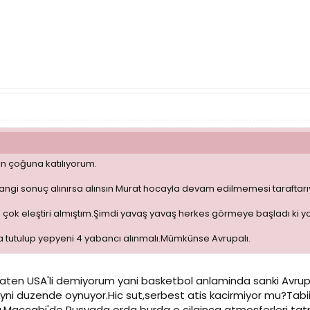
in çoğuna katılıyorum.
angi sonuç alınırsa alınsın Murat hocayla devam edilmemesi taraftarı
ip çok eleştiri almıştım.Şimdi yavaş yavaş herkes görmeye başladı ki ya
a tutulup yepyeni 4 yabancı alınmalı.Mümkünse Avrupalı.
ten USA'li demiyorum yani basketbol anlaminda sanki Avrupal
ni duzende oynuyor.Hic sut,serbest atis kacirmiyor mu?Tabiiki
Maccabi'de Rusyada orda burda o cilginca atmosferleri tatmi