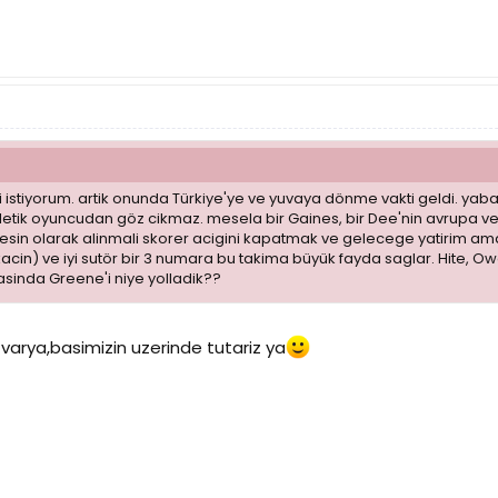
istiyorum. artik onunda Türkiye'ye ve yuvaya dönme vakti geldi. yaba
atletik oyuncudan göz cikmaz. mesela bir Gaines, bir Dee'nin avrupa
kesin olarak alinmali skorer acigini kapatmak ve gelecege yatirim amac
rkacin) ve iyi sutör bir 3 numara bu takima büyük fayda saglar. Hite, 
asinda Greene'i niye yolladik??
 varya,basimizin uzerinde tutariz ya