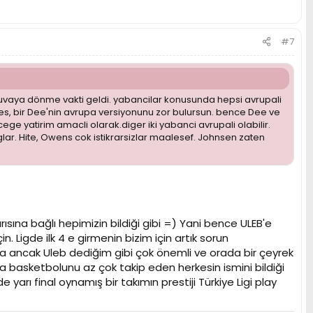
#7
 yuvaya dönme vakti geldi. yabancilar konusunda hepsi avrupali
nes, bir Dee'nin avrupa versiyonunu zor bulursun. bence Dee ve
ge yatirim amacli olarak.diger iki yabanci avrupali olabilir.
lar. Hite, Owens cok istikrarsizlar maalesef. Johnsen zaten
sına bağlı hepimizin bildiği gibi =) Yani bence ULEB'e
. Ligde ilk 4 e girmenin bizim için artık sorun
 ancak Uleb dediğim gibi çok önemli ve orada bir çeyrek
pa basketbolunu az çok takip eden herkesin ismini bildiği
 yarı final oynamış bir takımın prestiji Türkiye Ligi play