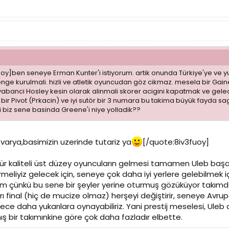
uoy]ben seneye Erman Kunter'i istiyorum. artik onunda Türkiye'ye ve
enge kurulmali. hizli ve atletik oyuncudan göz cikmaz. mesela bir Gai
yabanci Hosley kesin olarak alinmali skorer acigini kapatmak ve gelece
ir Pivot (Prkacin) ve iyi sutör bir 3 numara bu takima büyük fayda sag
 biz sene basinda Greene'i niye yolladik??
 varya,basimizin uzerinde tutariz ya
[/quote:8iv3fuoy]
tür kaliteli üst düzey oyuncuların gelmesi tamamen Uleb başarı
liyiz gelecek için, seneye çok daha iyi yerlere gelebilmek için
 çünkü bu sene bir şeyler yerine oturmuş gözüküyor takımda
arı final (hiç de mucize olmaz) herşeyi değiştirir, seneye Avru
lece daha yukarılara oynayabiliriz. Yani prestij meselesi, Uleb de
mış bir takımınkine göre çok daha fazladır elbette.