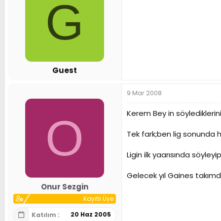
G
Guest
9 Mar 2008
Kerem Bey in söylediklerin
O
Tek fark;ben lig sonunda 
Ligin ilk yaarısında söyle
Gelecek yıl Gaines takımd
Onur Sezgin
Kayıtlı Üye
20 Haz 2005
Katılım