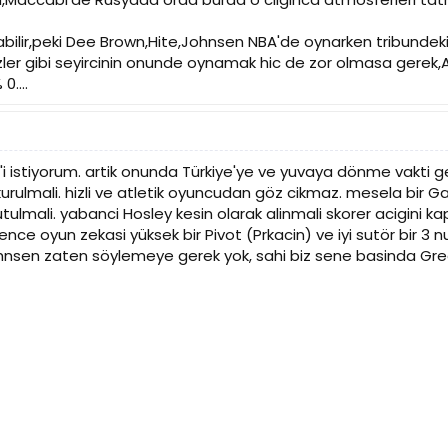
ilir,peki Dee Brown,Hite,Johnsen NBA'de oynarken tribundekiler 
zler gibi seyircinin onunde oynamak hic de zor olmasa gerek,A
0....
 istiyorum. artik onunda Türkiye'ye ve yuvaya dönme vakti ge
urulmali. hizli ve atletik oyuncudan göz cikmaz. mesela bir G
ulmali. yabanci Hosley kesin olarak alinmali skorer acigini k
 bence oyun zekasi yüksek bir Pivot (Prkacin) ve iyi sutör bir
Johnsen zaten söylemeye gerek yok, sahi biz sene basinda Gree