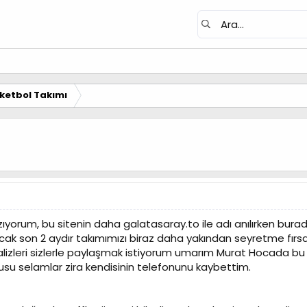
ketbol Takımı
rum, bu sitenin daha galatasaray.to ile adı anılırken buraday
ak son 2 aydır takımımızı biraz daha yakından seyretme fır
nalizleri sizlerle paylaşmak istiyorum umarım Murat Hocada b
u selamlar zira kendisinin telefonunu kaybettim.