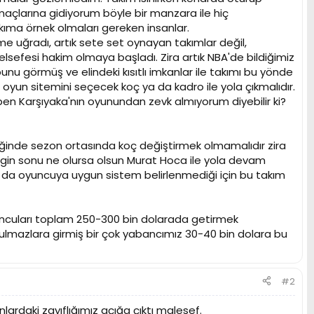
 maçlarına gidiyorum böyle bir manzara ile hiç
akıma örnek olmaları gereken insanlar.
e uğradı, artık sete set oynayan takımlar değil,
lsefesi hakim olmaya başladı. Zira artık NBA'de bildiğimiz
nu görmüş ve elindeki kısıtlı imkanlar ile takımı bu yönde
yun sitemini seçecek koç ya da kadro ile yola çıkmalıdır.
 ben Karşıyaka'nın oyunundan zevk almıyorum diyebilir ki?
inde sezon ortasında koç değiştirmek olmamalıdır zira
Ligin sonu ne olursa olsun Murat Hoca ile yola devam
a oyuncuya uygun sistem belirlenmediği için bu takım
uncuları toplam 250-300 bin dolarada getirmek
tulmazlara girmiş bir çok yabancımız 30-40 bin dolara bu
#2
rdaki zayıflığımız açığa çıktı malesef.