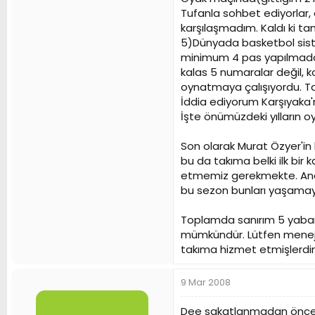
Tufanla sohbet ediyorlar, 
karşılaşmadım. Kaldı ki ta
5)Dünyada basketbol siste
minimum 4 pas yapılmadan ş
kalas 5 numaralar değil, k
oynatmaya çalışıyordu. Ta
İddia ediyorum Karşıyaka'n
İşte önümüzdeki yılların oy
Son olarak Murat Özyer'i
bu da takıma belki ilk bi
etmemiz gerekmekte. Anca
bu sezon bunları yaşam
Toplamda sanırım 5 yaban
mümkündür. Lütfen menejerl
takıma hizmet etmişlerdir
9 Mar 2008
Dee sakatlanmadan önce hı