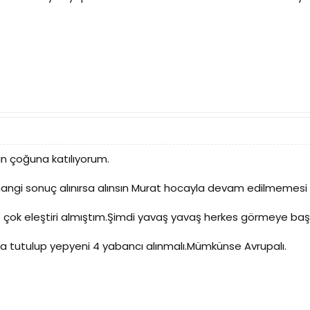
in çoğuna katılıyorum.
hangi sonuç alınırsa alınsın Murat hocayla devam edilmemesi 
yip çok eleştiri almıştım.Şimdi yavaş yavaş herkes görmeye başl
a tutulup yepyeni 4 yabancı alınmalı.Mümkünse Avrupalı.