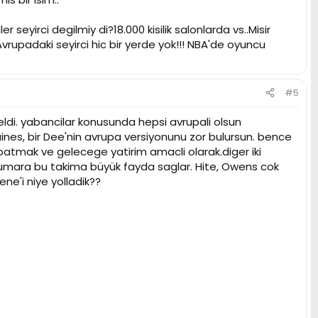
seyirci degilmiy di?18.000 kisilik salonlarda vs..Misir
vrupadaki seyirci hic bir yerde yok!!! NBA'de oyuncu
#5
ldi. yabancilar konusunda hepsi avrupali olsun
aines, bir Dee'nin avrupa versiyonunu zor bulursun. bence
apatmak ve gelecege yatirim amacli olarak.diger iki
 3 numara bu takima büyük fayda saglar. Hite, Owens cok
ne'i niye yolladik??