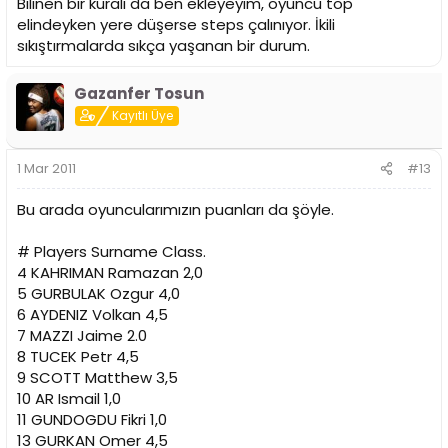
Bilinen bir kuralı da ben ekleyeyim, oyuncu top
elindeyken yere düşerse steps çalınıyor. İkili
sıkıştırmalarda sıkça yaşanan bir durum.
Gazanfer Tosun
Kayıtlı Üye
1 Mar 2011
#13
Bu arada oyuncularımızın puanları da şöyle.
# Players Surname Class.
4 KAHRIMAN Ramazan 2,0
5 GURBULAK Ozgur 4,0
6 AYDENIZ Volkan 4,5
7 MAZZI Jaime 2.0
8 TUCEK Petr 4,5
9 SCOTT Matthew 3,5
10 AR Ismail 1,0
11 GUNDOGDU Fikri 1,0
13 GURKAN Omer 4,5