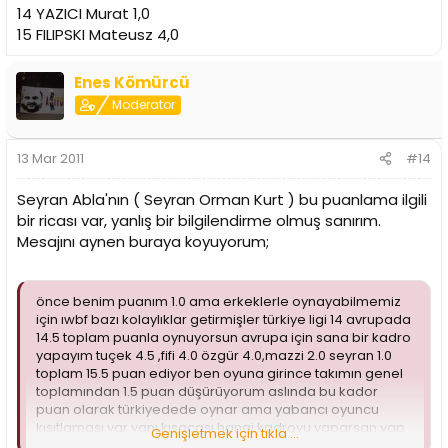
14 YAZICI Murat 1,0
15 FILIPSKI Mateusz 4,0
Enes Kömürcü
Moderator
13 Mar 2011
#14
Seyran Abla'nın ( Seyran Orman Kurt ) bu puanlama ilgili
bir ricası var, yanlış bir bilgilendirme olmuş sanırım.
Mesajını aynen buraya koyuyorum;
önce benim puanım 1.0 ama erkeklerle oynayabilmemiz
için ıwbf bazı kolaylıklar getirmişler türkiye ligi 14 avrupada
14.5 toplam puanla oynuyorsun avrupa için sana bir kadro
yapayım tuçek 4.5 ,fifi 4.0 özgür 4.0,mazzi 2.0 seyran 1.0
toplam 15.5 puan ediyor ben oyuna girince takımın genel
toplamından 1.5 puan düşürüyorum aslında bu kador
puan olarak türkiyedede oynar ama yabancı oyuncu
kısıtlaması var yanı kısacası hangi kadroyu yaparsan yap
Genişletmek için tıkla ...
ben oyunda olduğum sürece diğer 4 oyuncunun toplam