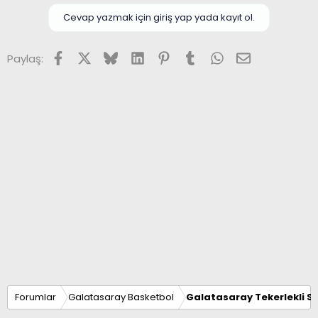
Cevap yazmak için giriş yap yada kayıt ol.
Facebook
X (Twitter)
Bluesky
LinkedIn
Pinterest
Tumblr
WhatsApp
E-posta
Paylaş:
Forumlar
Galatasaray Basketbol
Galatasaray Tekerlekli S