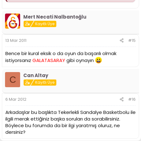
puanı türkiyede 14.0 avrupada 14.5 olabiliyor.
Mert Necati Nalbantoğlu
Kayıtlı Üye
13 Mar 2011
#15
Bence bir kural eksik o da oyun da başarılı olmak
istiyorsanız
GALATASARAY
gibi oynayın
Can Altay
C
Kayıtlı Üye
6 Mar 2012
#16
Arkadaşlar bu başlıkta Tekerlekli Sandalye Basketbolu ile
ilgili merak ettiğiniz başka soruları da sorabilirsiniz.
Böylece bu forumda da bir ilgi yaratmış oluruz, ne
dersiniz?