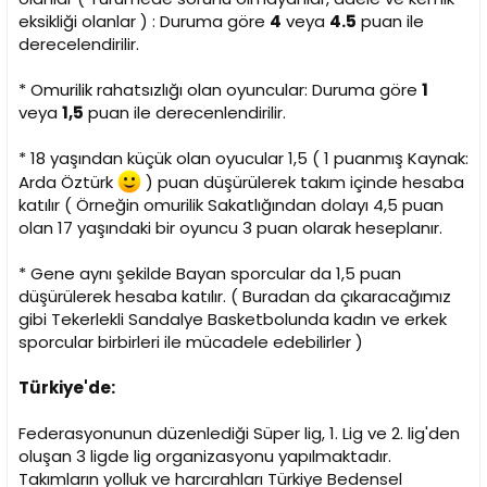
eksikliği olanlar ) : Duruma göre
4
veya
4.5
puan ile
derecelendirilir.
* Omurilik rahatsızlığı olan oyuncular: Duruma göre
1
veya
1,5
puan ile derecenlendirilir.
* 18 yaşından küçük olan oyucular 1,5 ( 1 puanmış Kaynak:
Arda Öztürk
) puan düşürülerek takım içinde hesaba
katılır ( Örneğin omurilik Sakatlığından dolayı 4,5 puan
olan 17 yaşındaki bir oyuncu 3 puan olarak heseplanır.
* Gene aynı şekilde Bayan sporcular da 1,5 puan
düşürülerek hesaba katılır. ( Buradan da çıkaracağımız
gibi Tekerlekli Sandalye Basketbolunda kadın ve erkek
sporcular birbirleri ile mücadele edebilirler )
Türkiye'de:
Federasyonunun düzenlediği Süper lig, 1. Lig ve 2. lig'den
oluşan 3 ligde lig organizasyonu yapılmaktadır.
Takımların yolluk ve harcırahları Türkiye Bedensel