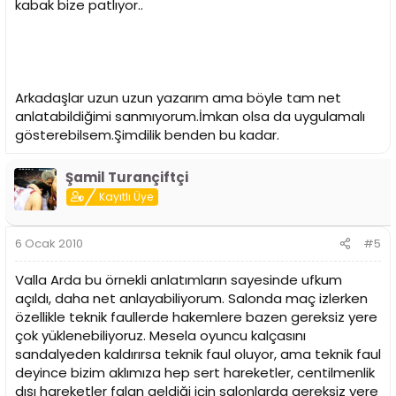
kabak bize patlıyor..
Arkadaşlar uzun uzun yazarım ama böyle tam net
anlatabildiğimi sanmıyorum.İmkan olsa da uygulamalı
gösterebilsem.Şimdilik benden bu kadar.
Şamil Turançiftçi
Kayıtlı Üye
6 Ocak 2010
#5
Valla Arda bu örnekli anlatımların sayesinde ufkum
açıldı, daha net anlayabiliyorum. Salonda maç izlerken
özellikle teknik faullerde hakemlere bazen gereksiz yere
çok yüklenebiliyoruz. Mesela oyuncu kalçasını
sandalyeden kaldırırsa teknik faul oluyor, ama teknik faul
deyince bizim aklımıza hep sert hareketler, centilmenlik
dışı hareketler falan geldiği için salonlarda gereksiz yere