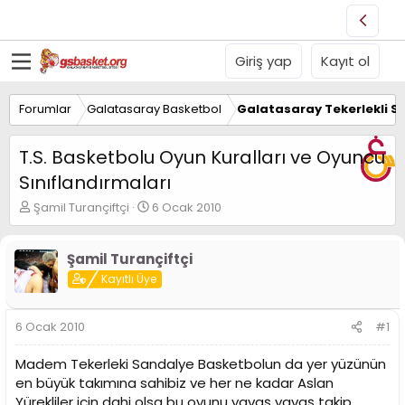
Giriş yap
Kayıt ol
Forumlar
Galatasaray Basketbol
Galatasaray Tekerlekli S
T.S. Basketbolu Oyun Kuralları ve Oyuncu
Sınıflandırmaları
K
B
Şamil Turançiftçi
6 Ocak 2010
o
a
n
ş
u
l
Şamil Turançiftçi
y
a
Kayıtlı Üye
u
n
B
g
a
ı
6 Ocak 2010
#1
ş
ç
l
t
Madem Tekerleki Sandalye Basketbolun da yer yüzünün
a
a
en büyük takımına sahibiz ve her ne kadar Aslan
t
r
Yürekliler için dahi olsa bu oyunu yavaş yavaş takip
a
i