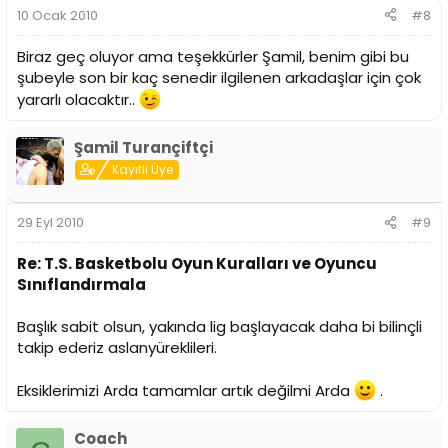
10 Ocak 2010
#8
Biraz geç oluyor ama teşekkürler Şamil, benim gibi bu
şubeyle son bir kaç senedir ilgilenen arkadaşlar için çok
yararlı olacaktır..
Şamil Turançiftçi
Kayıtlı Üye
29 Eyl 2010
#9
Re: T.S. Basketbolu Oyun Kuralları ve Oyuncu
Sınıflandırmala
Başlık sabit olsun, yakında lig başlayacak daha bi bilinçli
takip ederiz aslanyüreklileri.
Eksiklerimizi Arda tamamlar artık değilmi Arda
.
Coach