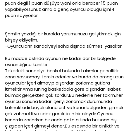
puan değil 1 puan düşüyor.yani onla beraber 15 puan
yapabiliyorsunuz ama o genç oyuncu olduğu için14
puan sayıyorlar.
Şamilin yazdığı bir kuralda yorumunuzu geliştirmek için
birşey ekliyelim.
-Oyuncuların sandalyeyi saha dışında sürmesi yasaktır.
Bu madde aslında oyunun ne kadar dar bir bölgede
oynandığına kanıttır.
Tekerlekli sandalye basketbolunda takımlar genellikle
zone savunmayı tercih ederler ve burda da amaç uzun
oyuncular içeri almayıp dışardan zorlama şutlara
itmektir.Ama runing basketbola göre dışarıdan isabet
bulmak gerçekten çok zordur.Bu nedenle her takım,her
oyuncu sonuna kadar içeriyi zorlamak durumunda
kalmaktadır.boyalı alana üst ve kenar bölgeden girmek
çok zahmetli ve sabır gerektiren bir olaydır.Oyuncu
kenarda zorlarken bir anda pota altında bulunan dış
çizgiden içeri girmeyi dener.Bu esasında bir cinliktir ve