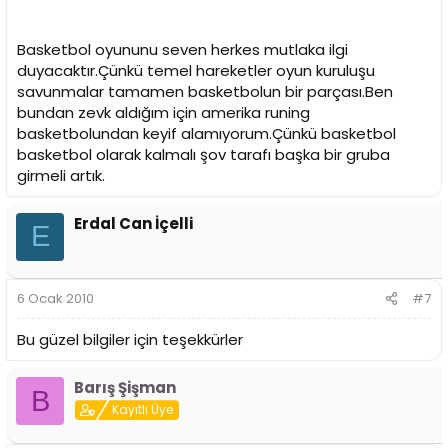
Basketbol oyununu seven herkes mutlaka ilgi
duyacaktır.Çünkü temel hareketler oyun kuruluşu
savunmalar tamamen basketbolun bir parçası.Ben
bundan zevk aldığım için amerika runing
basketbolundan keyif alamıyorum.Çünkü basketbol
basketbol olarak kalmalı şov tarafı başka bir gruba
girmeli artık.
Erdal Can İçelli
E
6 Ocak 2010
#7
Bu güzel bilgiler için teşekkürler
Barış Şişman
B
Kayıtlı Üye