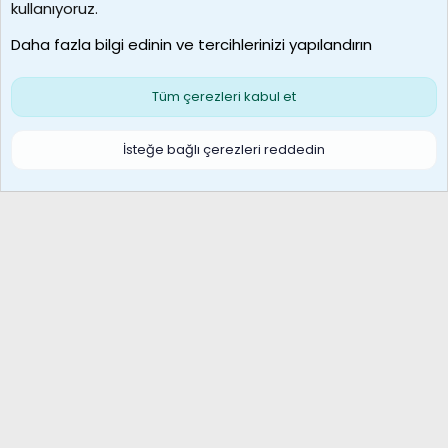
MosesBrownHayranı
kullanıyoruz.
Son üye
Daha fazla bilgi edinin ve tercihlerinizi yapılandırın
Bize ulaşın
Şartlar ve kurallar
Gizlilik politikası
Çerezler
Yardım
Ana sayfa
R
Tüm çerezleri kabul et
S
S
Galatasaray Basketbol | GS Basket Taraftar Platformu
İsteğe bağlı çerezleri reddedin
®
Community platform by XenForo
© 2010-2026 XenForo Ltd.
XenForo Türkçe 🇹🇷 Destek Forumu –
XenWp.Com