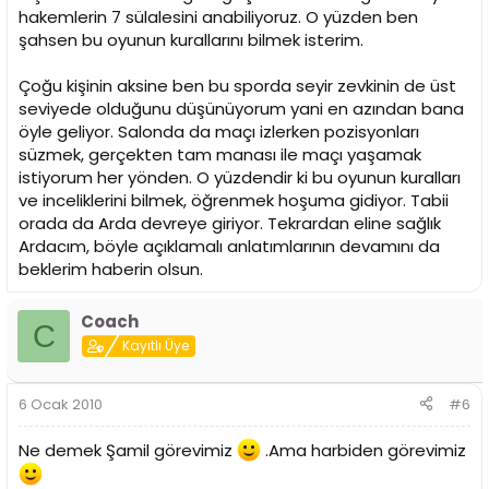
hakemlerin 7 sülalesini anabiliyoruz. O yüzden ben
şahsen bu oyunun kurallarını bilmek isterim.
Çoğu kişinin aksine ben bu sporda seyir zevkinin de üst
seviyede olduğunu düşünüyorum yani en azından bana
öyle geliyor. Salonda da maçı izlerken pozisyonları
süzmek, gerçekten tam manası ile maçı yaşamak
istiyorum her yönden. O yüzdendir ki bu oyunun kuralları
ve inceliklerini bilmek, öğrenmek hoşuma gidiyor. Tabii
orada da Arda devreye giriyor. Tekrardan eline sağlık
Ardacım, böyle açıklamalı anlatımlarının devamını da
beklerim haberin olsun.
Coach
C
Kayıtlı Üye
6 Ocak 2010
#6
Ne demek Şamil görevimiz
.Ama harbiden görevimiz