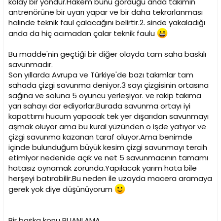
kolay bir yöndür.Hakem bunu gördüğü anda takımın
antrenörüne bir uyarı yapar ve bir daha tekrarlanması
halinde teknik faul çalacağını belirtir.2. sinde yakaladığı
anda da hiç acımadan çalar teknik faulu
Bu madde'nin geçtiği bir diğer olayda tam saha baskılı
savunmadır.
Son yıllarda Avrupa ve Türkiye'de bazı takımlar tam
sahada çizgi savunma deniyor.3 sayı çizgisinin ortasına
sağına ve soluna 5 oyuncu yerleşiyor. ve rakip takıma
yarı sahayı dar ediyorlar.Burada savunma ortayı iyi
kapattımı hucum yapacak tek yer dışarıdan savunmayı
aşmak oluyor ama bu kural yüzünden o işde yatıyor ve
çizgi savunma kazanan taraf oluyor.Ama benimde
içinde bulunduğum büyük kesim çizgi savunmayı tercih
etimiyor nedenide açık ve net 5 savunmacının tamamı
hatasız oynamak zorunda.Yapılacak yarım hata bile
herşeyi batırabilir.Bu neden ile uzayda macera aramaya
gerek yok diye düşünüyorum
Bir başka konu PUANLAMA.