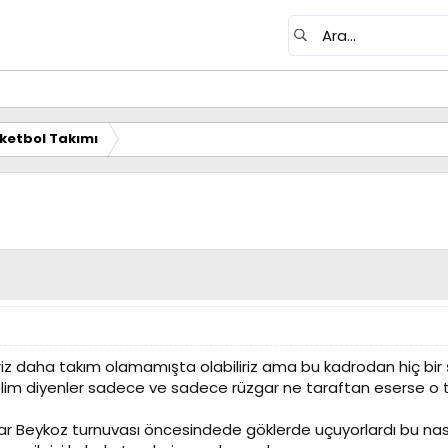
ketbol Takımı
iliriz daha takım olamamışta olabiliriz ama bu kadrodan hiç
m diyenler sadece ve sadece rüzgar ne taraftan eserse o tar
.
lar Beykoz turnuvası öncesindede göklerde uçuyorlardı bu na