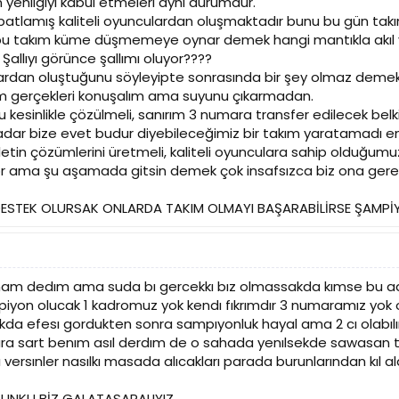
yenilgiyi kabul etmeleri aynı durumdur.
ispatlamış kaliteli oyunculardan oluşmaktadır bunu bu gün tak
bu takım küme düşmemeye oynar demek hangi mantıkla akıl yü
e Şallıyı görünce şallımı oluyor????
culardan oluştuğunu söyleyipte sonrasında bir şey olmaz demek
m gerçekleri konuşalım ama suyunu çıkarmadan.
 kesinlikle çözülmeli, sanırım 3 numara transfer edilecek bel
dar bize evet budur diyebileceğimiz bir takım yaratamadı 
tin çözümlerini üretmeli, kaliteli oyunculara sahip olduğumu
or ama şu aşamada gitsin demek çok insafsızca biz ona ger
DESTEK OLURSAK ONLARDA TAKIM OLMAYI BAŞARABİLİRSE ŞAM
 almam dedım ama suda bı gercekkı bız olmassakda kımse bu ad
yon olucak 1 kadromuz yok kendı fıkrımdır 3 numaramız yok 
da efesı gordukten sonra sampıyonluk hayal ama 2 cı olabılır
a sart benım asıl derdım de o sahada yenılsekde sawasan ta
ı versınler nasılkı masada alıcakları parada burunlarından kıl 
 CUNKU BİZ GALATASARALIYIZ