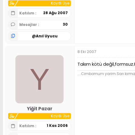
Kayıtlı Üye
28 Ağu 2007
Katılım
30
Mesajlar
@
Anıl Uyucu
8 Eki 2007
Takım kötü değil,formsuz
Y
....Cimbomum yarim.Sarı kırmız
Yiğit Pazar
Kayıtlı Üye
1 Kas 2006
Katılım