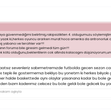
a güvenmediğimi belirtmiş,rakipsizlikten 4. oldugumuzu söylemiştim,
azık ki,herkes oyuncu ararken murat hoca amerika da antronorluk der
ş yabancı ve tercihler var!!!
nanın foruma bile giresim gelmedi tüm gün!!!
k kötü olduğunu,beklentilerin cok altında kalacagını düşünüyorum,umar
aatsız sevenleriz sabırmetremızde futbolda gecen sezon catl
tepkı ile gostermemızı beklıyo bu yonetım kı herkes bılıyokı 
er halde baskettede aynı olaylar yasanana kadar bu bole gıd
den bızım kaderımız cekıcez bu bole geldı bole gıdıcek bu 
 makam aşkıyla