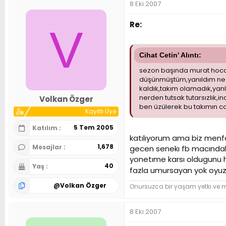
8 Eki 2007
Re:
V
Cihat Cetin' Alıntı:
sezon başında murat hocay
düşünmüştüm,yanıldım ne y
kaldık,takım olamadık,yanlı
nerden tutsak tutarsızlık,i
Volkan Özger
ben üzülerek bu takımın co
Kayıtlı Üye
5 Tem 2005
Katılım
katılıyorum ama biz menf
1,678
Mesajlar
gecen senekı fb macındakı 
yonetıme karsı oldugunu h
40
Yaş
fazla umursayan yok oyuz
@
Volkan Özger
Onursuzca bir yaşam yetki ve
8 Eki 2007