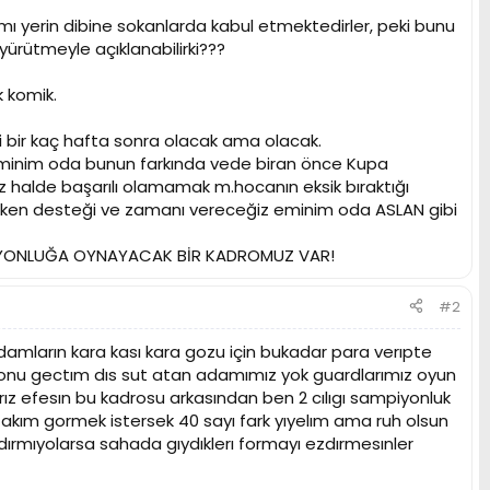
ımı yerin dibine sokanlarda kabul etmektedirler, peki bunu
rütmeyle açıklanabilirki???
 komik.
ki bir kaç hafta sonra olacak ama olacak.
eminim oda bunun farkında vede biran önce Kupa
z halde başarılı olamamak m.hocanın eksik bıraktığı
eken desteği ve zamanı vereceğiz eminim oda ASLAN gibi
PİYONLUĞA OYNAYACAK BİR KADROMUZ VAR!
#2
amların kara kası kara gozu için bukadar para verıpte
onu gectım dıs sut atan adamımız yok guardlarımız oyun
ız efesın bu kadrosu arkasından ben 2 cılıgı sampiyonluk
kım gormek istersek 40 sayı fark yıyelım ama ruh olsun
aldırmıyolarsa sahada gıydıklerı formayı ezdırmesınler