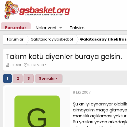
Forumlar
Neler yeni
Takvim
Forumlar
Galatasaray Basketbol
Galatasaray Erkek Bas
Takım kötü diyenler buraya gelsin.
K
B
Guest
8 Eki 2007
o
a
n
ş
1
2
3
Sonraki
u
l
y
a
u
n
8 Eki 2007
B
g
a
ı
Şu an iyi oynamıyor olab
G
ş
ç
almayalım maça gitmeyeli
l
t
mantıklı açıklaması yoktur
a
a
t
r
Bu yazıları yazan arkadaş
a
i