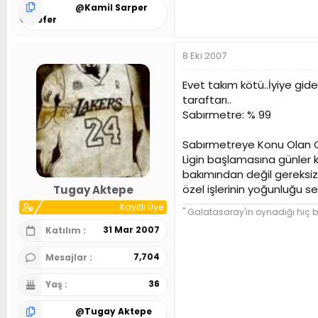
@
Kamil Sarper
Özsefer
8 Eki 2007
Evet takım kötü..İyiye gide
taraftarı..
Sabırmetre: % 99
Sabırmetreye Konu Olan O
Ligin başlamasına günler 
bakımından değil gereksiz
özel işlerinin yoğunluğu se
Tugay Aktepe
Kayıtlı Üye
" Galatasaray'ın oynadığı hiç b
31 Mar 2007
Katılım
7,704
Mesajlar
36
Yaş
@
Tugay Aktepe