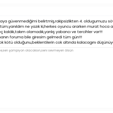
ya güvenmediğimi belirtmiş,rakipsizlikten 4. oldugumuzu söy
tüm,yanıldım ne yazık ki,herkes oyuncu ararken murat hoca ame
 kaldık,takım olamadık,yanlış yabancı ve tercihler var!!!
inanın foruma bile giresim gelmedi tüm gün!!!
k kötü olduğunu,beklentilerin cok altında kalacagını düşünüyo
u sene,sen şampiyon olacaksın,seni sevmeyen ölsün