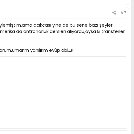
#7
lemiştim,ama acıkcası yine de bu sene bazı şeyler
rika da antronorluk dersleri alıyordu,oysa ki transferler
rum,umarım yanılırım eyüp abi...!!!