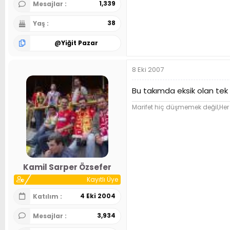
1,339
Mesajlar
38
Yaş
@
Yiğit Pazar
8 Eki 2007
Bu takımda eksik olan tek ş
Marifet hiç düşmemek değil,Her
Kamil Sarper Özsefer
Kayıtlı Üye
4 Eki 2004
Katılım
3,934
Mesajlar