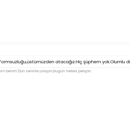
.Formsuzluğu,üstümüzden atacağız.Hiç şüphem yok.Olumlu d
ım benim.Dün seninle yarışan,bugün herkes perişan.