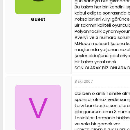
gün sahaya bile çıkmadan 
n
h
Bu takım her biri kendini 
i
kabul edipte sonrasında 
Yoksa birileri Allıyı görünc
Guest
Bir takımın kaliteli oyun
Polyannacılık oynamıyoru
Avery'i ve 3 numara sorunu
M.Hoca malesef şu ana ka
maçlarında yaşanan rezale
şeyler olduğunu gösteriy
bir takım yaratacak.
SON OLARAK BİZ ONLARA 
8 Eki 2007
abi ben o anlık 1 sınırle
V
sponsor olmaz vede sampi
tarzı bambaska son olarak
gıbı gorurum ama 3 numar
tasıdıkları formanın hakkın
ve sole bir gercek var
HERKES GİDER BİZ KALIRIZ