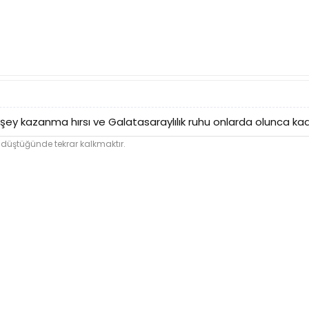
ey kazanma hırsı ve Galatasaraylılık ruhu onlarda olunca kadro iy
 düştüğünde tekrar kalkmaktır.