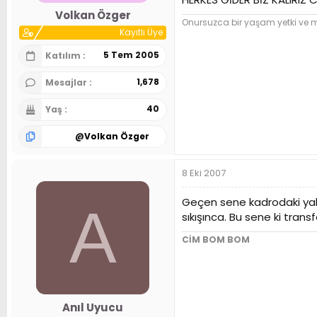
Volkan Özger
Onursuzca bir yaşam yetki ve
Kayıtlı Üye
5 Tem 2005
Katılım
1,678
Mesajlar
40
Yaş
@
Volkan Özger
8 Eki 2007
Geçen sene kadrodaki yaban
A
sıkışınca. Bu sene ki trans
CİM BOM BOM
Anıl Uyucu