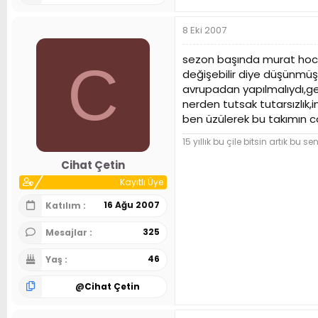
8 Eki 2007
sezon başında murat hoca
C
değişebilir diye düşünmüş
avrupadan yapılmalıydı,geç
nerden tutsak tutarsızlık,
ben üzülerek bu takımın co
15 yıllık bu çile bitsin artık b
Cihat Çetin
Kayıtlı Üye
16 Ağu 2007
Katılım
325
Mesajlar
46
Yaş
@
Cihat Çetin