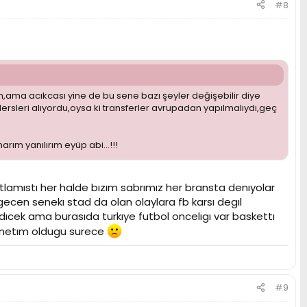
#8
ama acıkcası yine de bu sene bazı şeyler değişebilir diye
sleri alıyordu,oysa ki transferler avrupadan yapılmalıydı,geç
ım yanılırım eyüp abi...!!!
amıstı her halde bızım sabrımız her bransta denıyolar
gecen senekı stad da olan olaylara fb karsı degıl
ıcek ama burasıda turkıye futbol oncelıgı var baskettı
yonetım oldugu surece
#9