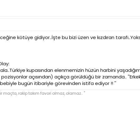
ceğine kötüye gidiyor..İşte bu bizi üzen ve kızdıran tarafı..Yoks
lay:
kala..Türkiye kupasından elenmemizin hüzün harbini yaşadığımı
 pozisyonlar açısından) açıkça görüldüğü bir zamanda.. ''Erk
bebiyle bugün itibariyle görevinden istifa ediyor !! ''
ir maçta, rakip takım favori olmaz, olamaz.. "