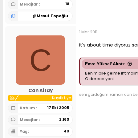
18
Mesajlar
@
Mesut Topoğlu
1 Mar 2011
It's about time diyoruz s
C
Emre Yüksel' Alıntı:
Benim bile gelme ihtimalim
O derece yani.
Can Altay
seni gördüğüm zaman can beden
Kayıtlı Üye
17 Eki 2005
Katılım
2,160
Mesajlar
40
Yaş