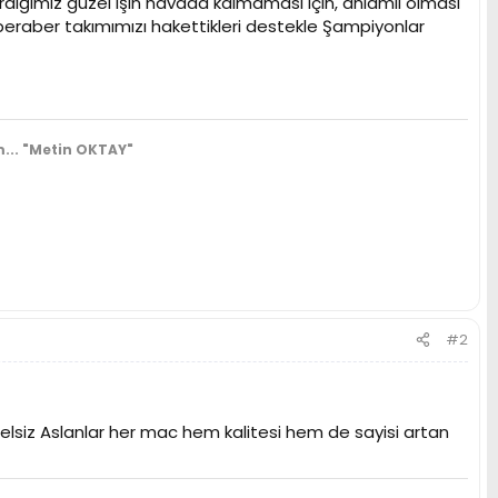
ığımız güzel işin havada kalmaması için, anlamlı olması
eraber takımımızı hakettikleri destekle Şampiyonlar
...
"Metin OKTAY"
#2
elsiz Aslanlar her mac hem kalitesi hem de sayisi artan