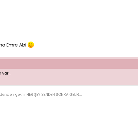
ana Emre Abi
 var..
den çekilir HER ŞEY SENDEN SONRA GELİR...