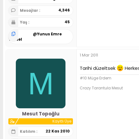
4,346
Mesajlar
45
Yaş
@
Yunus Emre
Yüksel
1 Mar 2011
Tarihi düzeltsek
Herkesi
M
#10 Müge Erdem
Crazy Tarantula Mesut
Mesut Topoğlu
Kayıtlı Üye
22 Kas 2010
Katılım