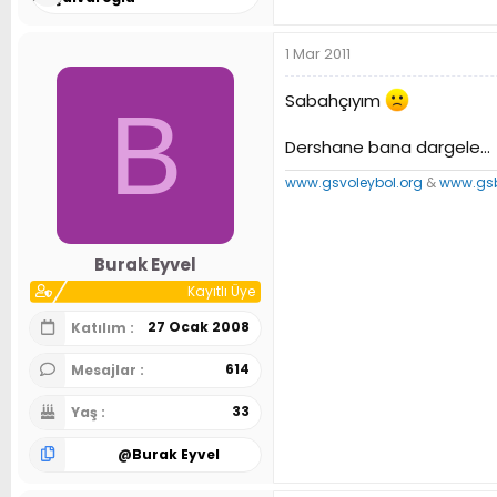
1 Mar 2011
Sabahçıyım
B
Dershane bana dargele...
www.gsvoleybol.org
&
www.gsb
Burak Eyvel
Kayıtlı Üye
27 Ocak 2008
Katılım
614
Mesajlar
33
Yaş
@
Burak Eyvel