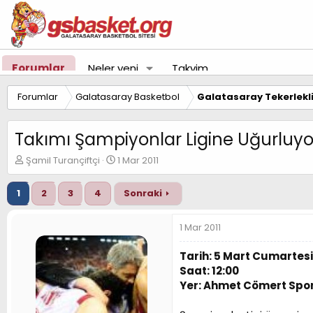
Forumlar
Neler yeni
Takvim
Forumlar
Galatasaray Basketbol
Galatasaray Tekerlekl
Takımı Şampiyonlar Ligine Uğurluyo
K
B
Şamil Turançiftçi
1 Mar 2011
o
a
n
ş
1
2
3
4
Sonraki
u
l
y
a
u
n
1 Mar 2011
B
g
a
ı
Tarih: 5 Mart Cumartesi
ş
ç
Saat: 12:00
l
t
Yer: Ahmet Cömert Spor
a
a
t
r
a
i