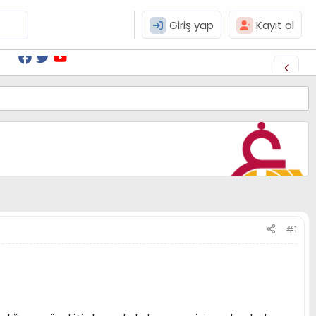
Giriş yap
Kayıt ol
#1