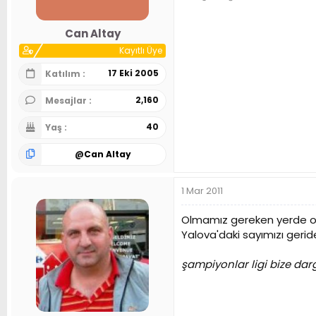
Can Altay
Kayıtlı Üye
17 Eki 2005
Katılım
2,160
Mesajlar
40
Yaş
@
Can Altay
1 Mar 2011
Olmamız gereken yerde ola
Yalova'daki sayımızı geride
şampiyonlar ligi bize darg