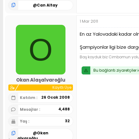
@
Can Altay
1 Mar 2011
En az Yalovadaki kadar olm
O
Şampiyonlar ligi bize darge
Baş koyduk biz Cimbomun yol
Bu bağlantı ziyaretçiler 
Okan Alaşalvaroğlu
Kayıtlı Üye
26 Ocak 2008
Katılım
4,488
Mesajlar
32
Yaş
@
Okan
Alaşalvaroğlu