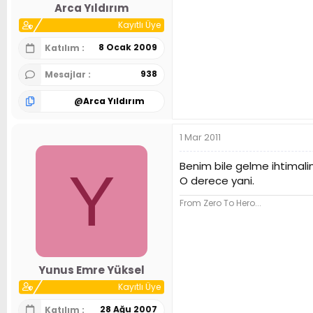
Arca Yıldırım
Kayıtlı Üye
8 Ocak 2009
Katılım
938
Mesajlar
@
Arca Yıldırım
1 Mar 2011
Benim bile gelme ihtimalim
Y
O derece yani.
From Zero To Hero...
Yunus Emre Yüksel
Kayıtlı Üye
28 Ağu 2007
Katılım