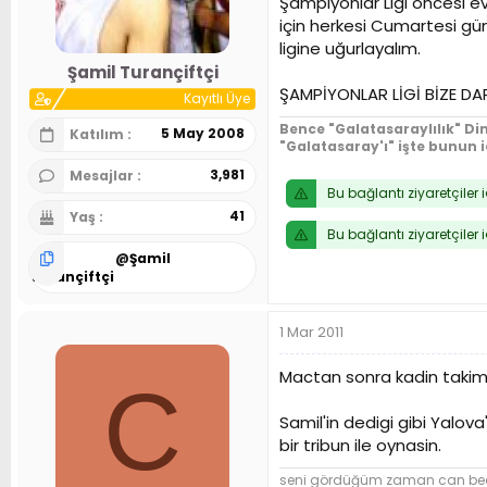
Şampiyonlar Ligi öncesi e
n
h
için herkesi Cumartesi gü
i
ligine uğurlayalım.
Şamil Turançiftçi
ŞAMPİYONLAR LİGİ BİZE DAR
Kayıtlı Üye
Bence "Galatasaraylılık" Din
5 May 2008
Katılım
"Galatasaray'ı" işte bunun 
3,981
Mesajlar
Bu bağlantı ziyaretçiler 
41
Yaş
Bu bağlantı ziyaretçiler 
@
Şamil
Turançiftçi
1 Mar 2011
Mactan sonra kadin takimim
C
Samil'in dedigi gibi Yalo
bir tribun ile oynasin.
seni gördüğüm zaman can beden