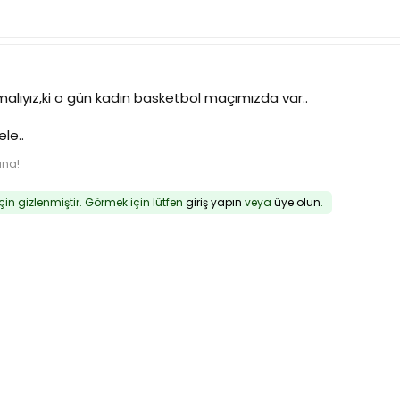
alıyız,ki o gün kadın basketbol maçımızda var..
le..
una!
için gizlenmiştir. Görmek için lütfen
giriş yapın
veya
üye olun
.