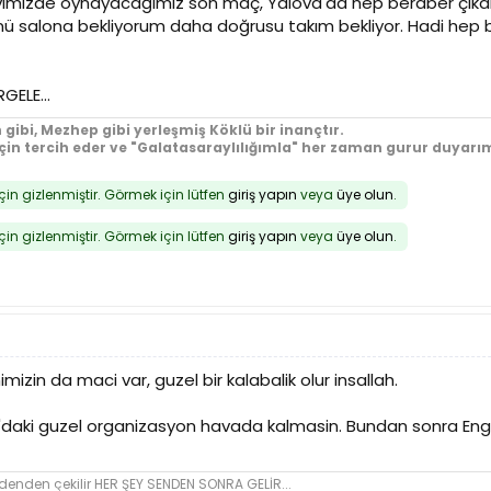
vimizde oynayacağımız son maç, Yalova'da hep beraber çıkard
nü salona bekliyorum daha doğrusu takım bekliyor. Hadi hep b
GELE...
 gibi, Mezhep gibi yerleşmiş Köklü bir inançtır.
için tercih eder ve "Galatasaraylılığımla" her zaman gurur duyarım
için gizlenmiştir. Görmek için lütfen
giriş yapın
veya
üye olun
.
için gizlenmiştir. Görmek için lütfen
giriş yapın
veya
üye olun
.
izin da maci var, guzel bir kalabalik olur insallah.
va'daki guzel organizasyon havada kalmasin. Bundan sonra Eng
den çekilir HER ŞEY SENDEN SONRA GELİR...