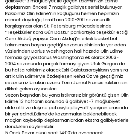
galibiyet-3 mağlubiyet ile geçen takımımızın Edirne
n
h
deplasmanı öncesi 7 maçlık galibiyet serisi bulunuyor.
i
Rakibimiz Olin Edirne’nin koçluğunu hemen hepimizin
minnet duyduğu,taraftarın 2010-2011 sezonun ilk
karşılaşması olan St. Petersburg mücadelesinde
”Teşekkürler Kara Gün Dostu” pankartıyla teşekkür ettiği
Cem Akdağ yapıyor.Cem Akdağ’ın erkek basketbol
takımımızın başına geçtiği sezonun zihinlerde yer eden
yüzlerinden Darius Washington hali hazırda Olin Edirne
forması giyiyor.Darius Washington’a ek olarak 2003-
2004 sezonunda parçalı formayı giyen Ufuk Gürgen de
bu hafta rakibimiz olacak.Eski Galatasaraylıların yanı sıra
artık Olin Edirne’yle özdeşleşen Reha Öz ve geçtiğimiz
sezonun iz bırakan uzunu Torin Jamal Francis rakibimizin
dikkat çeken oyuncuları.
Sezon başından bu yana istikrarsız bir görüntü çizen Olin
Edirne 13 haftanın sonunda 6 galibiyet-7 mağlubiyet
elde etti ve düşme potasıyla play-off yarışının arasında
bir yer edindi.Edirne’de kazanmaları beklenebilecek
maçları kaybedip deplasmanlardan ekstra galibiyetlerle
döndükleri söylenebilir.
5 Ocak Pazar günü saat 14:00′da oynanacak