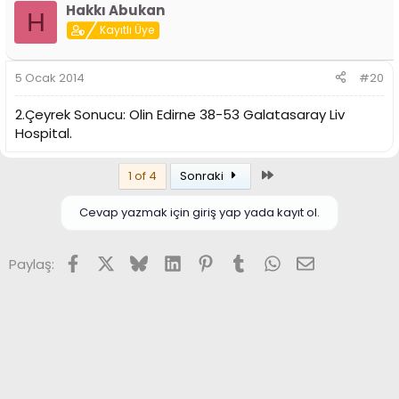
Hakkı Abukan
H
Kayıtlı Üye
5 Ocak 2014
#20
2.Çeyrek Sonucu: Olin Edirne 38-53 Galatasaray Liv
Hospital.
Son
1 of 4
Sonraki
Cevap yazmak için giriş yap yada kayıt ol.
Facebook
X (Twitter)
Bluesky
LinkedIn
Pinterest
Tumblr
WhatsApp
E-posta
Paylaş: