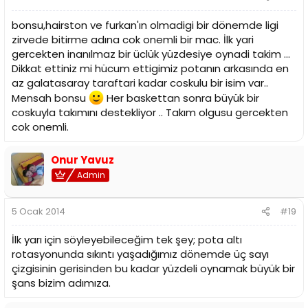
bonsu,hairston ve furkan'ın olmadigi bir dönemde ligi
zirvede bitirme adına cok onemli bir mac. İlk yari
gercekten inanılmaz bir üclük yüzdesiye oynadi takim ...
Dikkat ettiniz mi hücum ettigimiz potanın arkasında en
az galatasaray taraftari kadar coskulu bir isim var..
Mensah bonsu
Her baskettan sonra büyük bir
coskuyla takımını destekliyor .. Takım olgusu gercekten
cok onemli.
Onur Yavuz
Admin
5 Ocak 2014
#19
İlk yarı için söyleyebileceğim tek şey; pota altı
rotasyonunda sıkıntı yaşadığımız dönemde üç sayı
çizgisinin gerisinden bu kadar yüzdeli oynamak büyük bir
şans bizim adımıza.