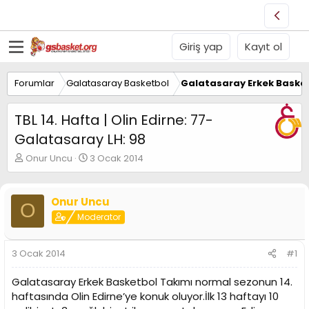
Giriş yap
Kayıt ol
Forumlar
Galatasaray Basketbol
Galatasaray Erkek Basket
TBL 14. Hafta | Olin Edirne: 77-
Galatasaray LH: 98
K
B
Onur Uncu
3 Ocak 2014
o
a
n
ş
u
l
Onur Uncu
O
y
a
Moderator
u
n
B
g
a
ı
3 Ocak 2014
#1
ş
ç
l
t
Galatasaray Erkek Basketbol Takımı normal sezonun 14.
a
a
t
r
haftasında Olin Edirne’ye konuk oluyor.İlk 13 haftayı 10
a
i