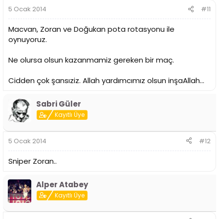
5 Ocak 2014
#11
Macvan, Zoran ve Doğukan pota rotasyonu ile
oynuyoruz.
Ne olursa olsun kazanmamiz gereken bir maç.
Cidden çok şansıziz. Allah yardımcımız olsun inşaAllah...
Sabri Güler
Kayıtlı Üye
5 Ocak 2014
#12
Sniper Zoran..
Alper Atabey
Kayıtlı Üye