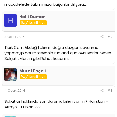
mücadelede takımımıza başarılar diliyoruz.
Halit Duman
H
Kayıtlı Üye
3 Ocak 2014
#2
Tipik Cem Akdağ takımı , doğru düzgün savunma
yapmayıp dar rotasyonla run and gun oynuyorlar.Aynen
Selçuk , Mersin gibi.Rahat kazanırız.
Murat Epçeli
Kayıtlı Üye
4 Ocak 2014
#3
Sakatlar hakkında son durumu bilen var mı? Hairston -
Arroyo - Furkan ???