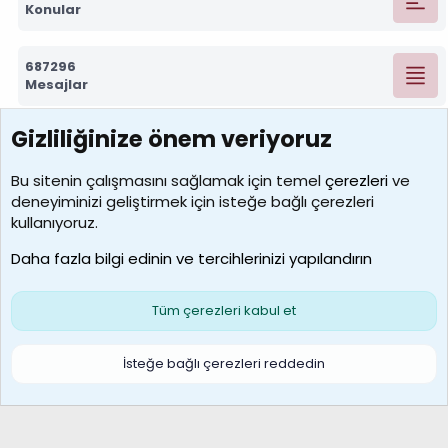
Konular
687296
Mesajlar
Gizliliğinize önem veriyoruz
7390
Kullanıcılar
Bu sitenin çalışmasını sağlamak için temel
çerezleri
ve
deneyiminizi geliştirmek için isteğe bağlı çerezleri
MosesBrownHayranı
kullanıyoruz.
Son üye
Daha fazla bilgi edinin ve tercihlerinizi yapılandırın
Bize ulaşın
Şartlar ve kurallar
Gizlilik politikası
Çerezler
Yardım
Ana sayfa
R
Tüm çerezleri kabul et
S
S
Galatasaray Basketbol | GS Basket Taraftar Platformu
İsteğe bağlı çerezleri reddedin
®
Community platform by XenForo
© 2010-2026 XenForo Ltd.
XenForo Türkçe 🇹🇷 Destek Forumu –
XenWp.Com