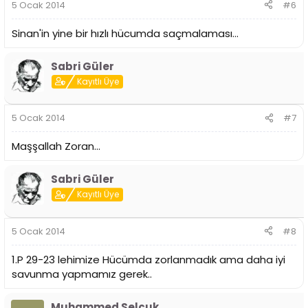
5 Ocak 2014
#6
Sinan'in yine bir hızlı hücumda saçmalaması...
Sabri Güler
Kayıtlı Üye
5 Ocak 2014
#7
Maşşallah Zoran...
Sabri Güler
Kayıtlı Üye
5 Ocak 2014
#8
1.P 29-23 lehimize Hücümda zorlanmadık ama daha iyi
savunma yapmamız gerek..
Muhammed Selçuk