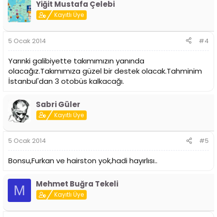
Yiğit Mustafa Çelebi
Kayıtlı Üye
5 Ocak 2014
#4
Yarınki galibiyette takımımızın yanında
olacağız.Takımımıza güzel bir destek olacak.Tahminim
İstanbul'dan 3 otobüs kalkacağı.
Sabri Güler
Kayıtlı Üye
5 Ocak 2014
#5
Bonsu,Furkan ve hairston yok,hadi hayırlısı..
Mehmet Buğra Tekeli
M
Kayıtlı Üye