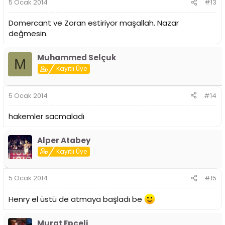
5 Ocak 2014
#13
Domercant ve Zoran estiriyor maşallah. Nazar
değmesin.
Muhammed Selçuk
M
Kayıtlı Üye
5 Ocak 2014
#14
hakemler sacmaladı
Alper Atabey
Kayıtlı Üye
5 Ocak 2014
#15
Henry el üstü de atmaya başladı be
Murat Epçeli