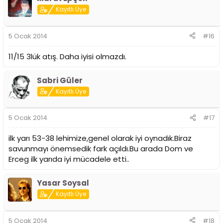
Kayıtlı Üye
5 Ocak 2014
#16
11/15 3lük atış. Daha iyisi olmazdı.
Sabri Güler
Kayıtlı Üye
5 Ocak 2014
#17
ilk yarı 53-38 lehimize,genel olarak iyi oynadık.Biraz
savunmayı önemsedik fark açıldı.Bu arada Dom ve
Erceg ilk yarıda iyi mücadele etti..
Yasar Soysal
Kayıtlı Üye
5 Ocak 2014
#18