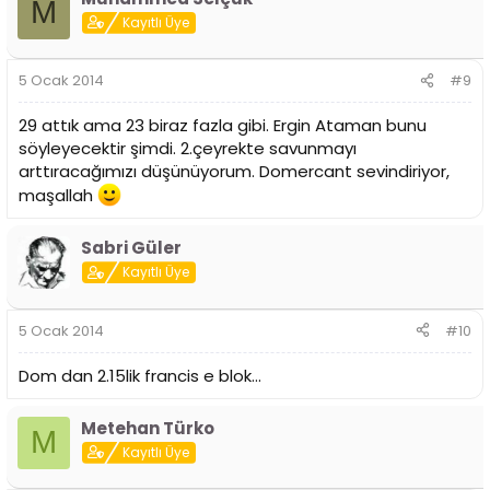
M
Kayıtlı Üye
5 Ocak 2014
#9
29 attık ama 23 biraz fazla gibi. Ergin Ataman bunu
söyleyecektir şimdi. 2.çeyrekte savunmayı
arttıracağımızı düşünüyorum. Domercant sevindiriyor,
maşallah
Sabri Güler
Kayıtlı Üye
5 Ocak 2014
#10
Dom dan 2.15lik francis e blok...
Metehan Türko
M
Kayıtlı Üye