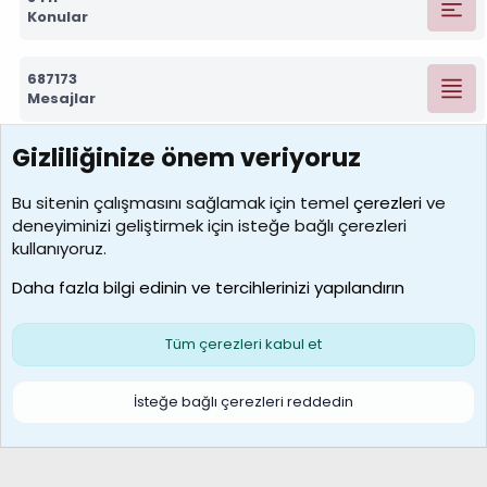
Konular
687173
Mesajlar
Gizliliğinize önem veriyoruz
7388
Kullanıcılar
Bu sitenin çalışmasını sağlamak için temel
çerezleri
ve
deneyiminizi geliştirmek için isteğe bağlı çerezleri
borabekirogluu
kullanıyoruz.
Son üye
Daha fazla bilgi edinin ve tercihlerinizi yapılandırın
Bize ulaşın
Şartlar ve kurallar
Gizlilik politikası
Çerezler
Yardım
Ana sayfa
R
Tüm çerezleri kabul et
S
S
Galatasaray Basketbol | GS Basket Taraftar Platformu
İsteğe bağlı çerezleri reddedin
®
Community platform by XenForo
© 2010-2026 XenForo Ltd.
XenForo Türkçe 🇹🇷 Destek Forumu –
XenWp.Com