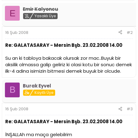
n
h
Emir Kalyoncu
i
E
Yasaklı Üye
16 Şub 2008
#2
Re: GALATASARAY - Mersin Bşb. 23.02.2008 14.00
Su an ki tabloya bakacak olursak zor mac..Buyuk bir
aksilik olmassa galip geliriz ki olasi kotu bir sonuc demek
ilk-4 adina isimizin bitmesi demek buyuk bir olcude.
Burak Eyvel
B
Kayıtlı Üye
16 Şub 2008
#3
Re: GALATASARAY - Mersin Bşb. 23.02.2008 14.00
İNŞALLAh ma maça gelebilrim