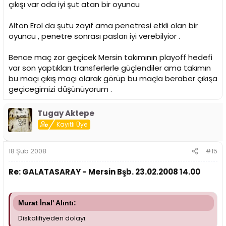
çıkışı var oda iyi şut atan bir oyuncu
Alton Erol da şutu zayıf ama penetresi etkli olan bir
oyuncu , penetre sonrası pasları iyi verebilyior .
Bence maç zor geçicek Mersin takımının playoff hedefi
var son yaptıkları transferlerle güçlendiler ama takımın
bu maçı çıkış maçı olarak görüp bu maçla beraber çıkışa
geçicegimizi düşünüyorum .
Tugay Aktepe
Kayıtlı Üye
18 Şub 2008
#15
Re: GALATASARAY - Mersin Bşb. 23.02.2008 14.00
Murat İnal' Alıntı:
Diskalifiyeden dolayı.