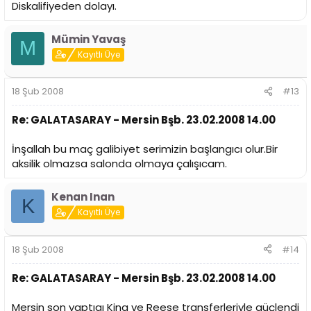
Diskalifiyeden dolayı.
Mümin Yavaş
M
Kayıtlı Üye
18 Şub 2008
#13
Re: GALATASARAY - Mersin Bşb. 23.02.2008 14.00
İnşallah bu maç galibiyet serimizin başlangıcı olur.Bir
aksilik olmazsa salonda olmaya çalışıcam.
Kenan Inan
K
Kayıtlı Üye
18 Şub 2008
#14
Re: GALATASARAY - Mersin Bşb. 23.02.2008 14.00
Mersin son yaptıgı King ve Reese transferleriyle güçlendi