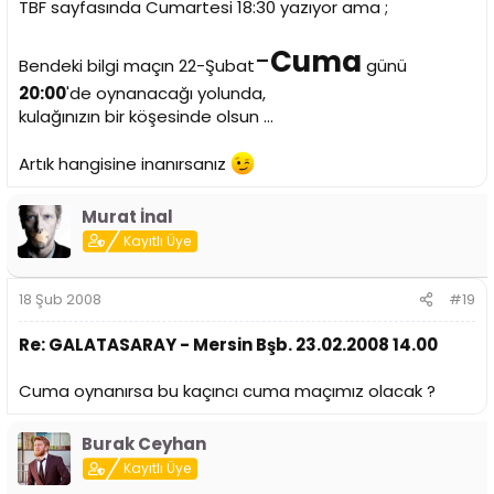
TBF sayfasında Cumartesi 18:30 yazıyor ama ;
-
Cuma
Bendeki bilgi maçın 22-Şubat
günü
20:00
'de oynanacağı yolunda,
kulağınızın bir köşesinde olsun ...
Artık hangisine inanırsanız
Murat İnal
Kayıtlı Üye
18 Şub 2008
#19
Re: GALATASARAY - Mersin Bşb. 23.02.2008 14.00
Cuma oynanırsa bu kaçıncı cuma maçımız olacak ?
Burak Ceyhan
Kayıtlı Üye