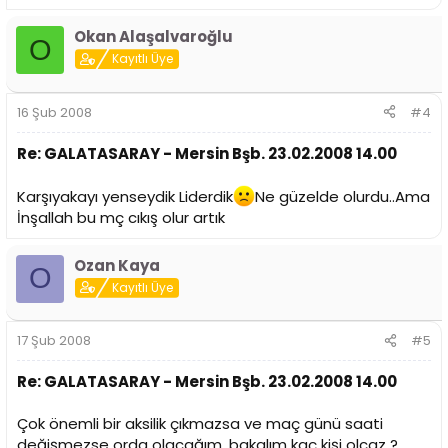
Okan Alaşalvaroğlu
O
Kayıtlı Üye
16 Şub 2008
#4
Re: GALATASARAY - Mersin Bşb. 23.02.2008 14.00
Karşıyakayı yenseydik Liderdik
Ne güzelde olurdu..Ama
İnşallah bu mç cıkış olur artık
Ozan Kaya
O
Kayıtlı Üye
17 Şub 2008
#5
Re: GALATASARAY - Mersin Bşb. 23.02.2008 14.00
Çok önemli bir aksilik çıkmazsa ve maç günü saati
değişmezse orda olacağım, bakalım kaç kişi olcaz ?