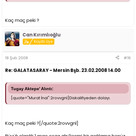
Kaç maç peki ?
Can Kırımlıoğlu
Kayıtlı Üye
18 Şub 2008
#16
Re: GALATASARAY - Mersin Bşb. 23.02.2008 14.00
Tugay Aktepe' Alıntı:
[quote="Murat İnal":2rovvgnl]Diskalifiyeden dolayı.
Kaç maç peki ?[/quote:2rovvgnl]
Büyük olasılık 1 maç ceza alır.Resmi bir açıklama henüz