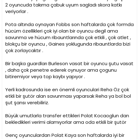
2 oyuncuda takıma çabuk uyum sagladı skora katkı
veriyorlar .
Pota altında oynayan Fobbs son haftalarda çok formda
hücüm özellikleri çok iyi olan bir oyuncu degil ama
savunma ve hücum ribauntlarında çok etkili , çok atlet ,
blokçu bir oyuncu , Gaines yoklugunda ribauntlarda bizi
çok zorlaycaktır .
Bir başka guardları Burleson vasat bir oyuncu şutu vasat
, daha çok penetre ederek oynuyor ama çogunu
bitiremiyor veya top kaybı yapıyor .
Yerli kadrosunda ise en önemli oyunculari Reha Öz çok
etkli bir şutör alan savunması yaparsak Reha ya bol bol
şut şansı verebiliriz.
Büyük umutlarla transfer ettikleri Polat Kocaoglun dan
bekledikleri verimi alamıyorlar ama oda etkili bir şutör
Genç oyunculardan Polat Kaya son haftalarda iyi bir