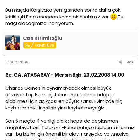
Bu maçda Karşıyaka yenilgisinden sonra daha çok
kritikleşti.Bide önceden kalan bir hsabımız var
.Bu
maçı alacağımıza inanıyorum.
Can Kırımlıoğlu
Kayıtlı Üye
17 Şub 2008
#10
Re: GALATASARAY - Mersin Bşb. 23.02.2008 14.00
Charles Gaines'in oynamayacak olması büyük
dezavantaj.. Bu maç Johnsen'in takıma adapte
olabilmesi için açıkçası en büyük şansı. Evimizde hiç
kaybetmedik ; inşallah yine kaybetmeyeğiz..
Son 6 maçta 4 yenilgi aldık ; hepsi de deplasman
mağlubiyetleri.. Telekom-Fenerbahçe deplasmanlarımız
var ; bu bizim için önemli bir olay. Karşıyaka ve Antalya