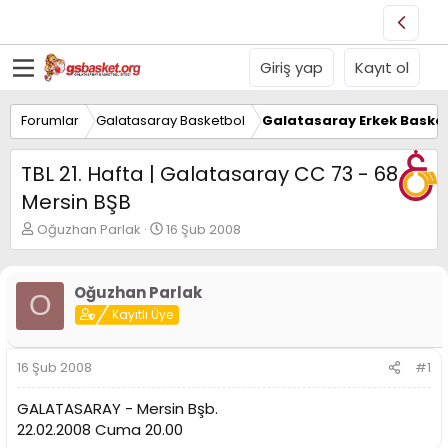
Giriş yap
Kayıt ol
Forumlar
Galatasaray Basketbol
Galatasaray Erkek Basket
TBL 21. Hafta | Galatasaray CC 73 - 68
Mersin BŞB
K
B
Oğuzhan Parlak
16 Şub 2008
o
a
n
ş
u
l
Oğuzhan Parlak
O
y
a
Kayıtlı Üye
u
n
B
g
a
ı
16 Şub 2008
#1
ş
ç
l
t
GALATASARAY - Mersin Bşb.
a
a
t
r
22.02.2008 Cuma 20.00
a
i