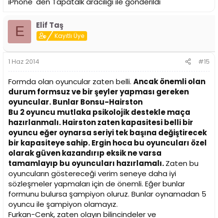
iPhone 'den Tapatalk aracılığı ile gönderildi
Elif Taş
E
Kayıtlı Üye
1 Haz 2014
#15
Formda olan oyuncular zaten belli.
Ancak önemli olan
durum formsuz ve bir şeyler yapması gereken
oyuncular. Bunlar Bonsu-Hairston
Bu 2 oyuncu mutlaka psikolojik destekle maça
hazırlanmalı. Hairston zaten kapasitesi belli bir
oyuncu eğer oynarsa seriyi tek başına değiştirecek
bir kapasiteye sahip. Ergin hoca bu oyuncuları özel
olarak güven kazandırıp eksik ne varsa
tamamlayıp bu oyuncuları hazırlamalı.
Zaten bu
oyuncuların göstereceği verim seneye daha iyi
sözleşmeler yapmaları için de önemli. Eğer bunlar
formunu bulursa şampiyon oluruz. Bunlar oynamadan 5
oyuncu ile şampiyon olamayız.
Furkan-Cenk, zaten olayın bilincindeler ve