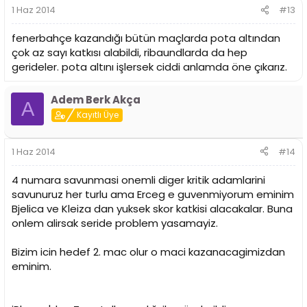
1 Haz 2014
#13
fenerbahçe kazandığı bütün maçlarda pota altından
çok az sayı katkısı alabildi, ribaundlarda da hep
gerideler. pota altını işlersek ciddi anlamda öne çıkarız.
Adem Berk Akça
A
Kayıtlı Üye
1 Haz 2014
#14
4 numara savunmasi onemli diger kritik adamlarini
savunuruz her turlu ama Erceg e guvenmiyorum eminim
Bjelica ve Kleiza dan yuksek skor katkisi alacakalar. Buna
onlem alirsak seride problem yasamayiz.
Bizim icin hedef 2. mac olur o maci kazanacagimizdan
eminim.