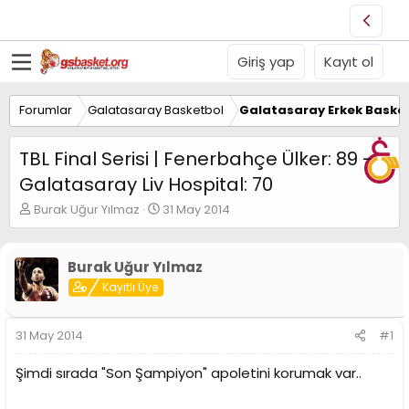
Giriş yap
Kayıt ol
Forumlar
Galatasaray Basketbol
Galatasaray Erkek Basket
TBL Final Serisi | Fenerbahçe Ülker: 89 -
Galatasaray Liv Hospital: 70
K
B
Burak Uğur Yılmaz
31 May 2014
o
a
n
ş
u
l
Burak Uğur Yılmaz
y
a
Kayıtlı Üye
u
n
B
g
a
ı
31 May 2014
#1
ş
ç
l
t
Şimdi sırada "Son Şampiyon" apoletini korumak var..
a
a
t
r
a
i