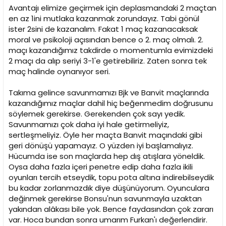
Avantajı elimize geçirmek için deplasmandaki 2 maçtan
en az 1ini mutlaka kazanmak zorundayız. Tabi gönül
ister 2sini de kazanalım. Fakat 1 maç kazanacaksak
moral ve psikoloji açısından bence o 2. maç olmalı. 2.
maçı kazandığımız takdirde o momentumla evimizdeki
2 maçı da alıp seriyi 3-1'e getirebiliriz. Zaten sonra tek
maç halinde oynanıyor seri.
Takıma gelince savunmamızı Bjk ve Banvit maçlarında
kazandığımız maçlar dahil hiç beğenmedim doğrusunu
söylemek gerekirse. Gerekenden çok sayı yedik.
Savunmamızı çok daha iyi hale getirmeliyiz,
sertleşmeliyiz. Öyle her maçta Banvit maçındaki gibi
geri dönüşü yapamayız. O yüzden iyi başlamalıyız.
Hücumda ise son maçlarda hep dış atışlara yöneldik.
Oysa daha fazla içeri penetre edip daha fazla ikili
oyunları tercih etseydik, topu pota altına indirebilseydik
bu kadar zorlanmazdık diye düşünüyorum. Oyunculara
değinmek gerekirse Bonsu'nun savunmayla uzaktan
yakından alâkası bile yok. Bence faydasından çok zararı
var. Hoca bundan sonra umarım Furkan'ı değerlendirir.