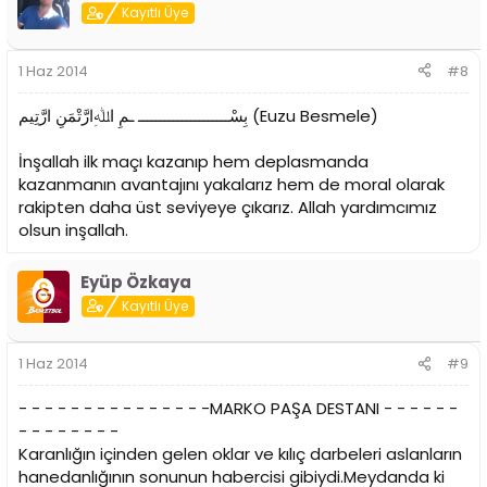
Kayıtlı Üye
1 Haz 2014
#8
بِسْـــــــــــــــــــــ ـمِ اﷲِارَّتْمَنِ ارَّتِيم (Euzu Besmele)
İnşallah ilk maçı kazanıp hem deplasmanda
kazanmanın avantajını yakalarız hem de moral olarak
rakipten daha üst seviyeye çıkarız. Allah yardımcımız
olsun inşallah.
Eyüp Özkaya
Kayıtlı Üye
1 Haz 2014
#9
- - - - - - - - - - - - - - -MARKO PAŞA DESTANI - - - - - -
- - - - - - - -
Karanlığın içinden gelen oklar ve kılıç darbeleri aslanların
hanedanlığının sonunun habercisi gibiydi.Meydanda ki