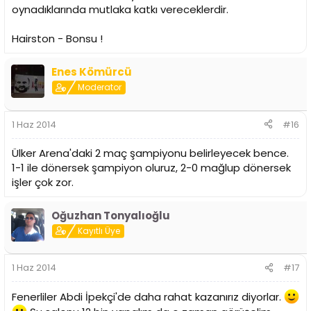
oynadıklarında mutlaka katkı vereceklerdir.
Hairston - Bonsu !
Enes Kömürcü
Moderator
1 Haz 2014
#16
Ülker Arena'daki 2 maç şampiyonu belirleyecek bence.
1-1 ile dönersek şampiyon oluruz, 2-0 mağlup dönersek
işler çok zor.
Oğuzhan Tonyalıoğlu
Kayıtlı Üye
1 Haz 2014
#17
Fenerliler Abdi İpekçi'de daha rahat kazanırız diyorlar.