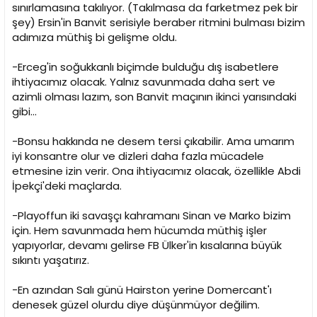
sınırlamasına takılıyor. (Takılmasa da farketmez pek bir
şey) Ersin'in Banvit serisiyle beraber ritmini bulması bizim
adımıza müthiş bi gelişme oldu.
-Erceg'in soğukkanlı biçimde bulduğu dış isabetlere
ihtiyacımız olacak. Yalnız savunmada daha sert ve
azimli olması lazım, son Banvit maçının ikinci yarısındaki
gibi...
-Bonsu hakkında ne desem tersi çıkabilir. Ama umarım
iyi konsantre olur ve dizleri daha fazla mücadele
etmesine izin verir. Ona ihtiyacımız olacak, özellikle Abdi
İpekçi'deki maçlarda.
-Playoffun iki savaşçı kahramanı Sinan ve Marko bizim
için. Hem savunmada hem hücumda müthiş işler
yapıyorlar, devamı gelirse FB Ülker'in kısalarına büyük
sıkıntı yaşatırız.
-En azından Salı günü Hairston yerine Domercant'ı
denesek güzel olurdu diye düşünmüyor değilim.