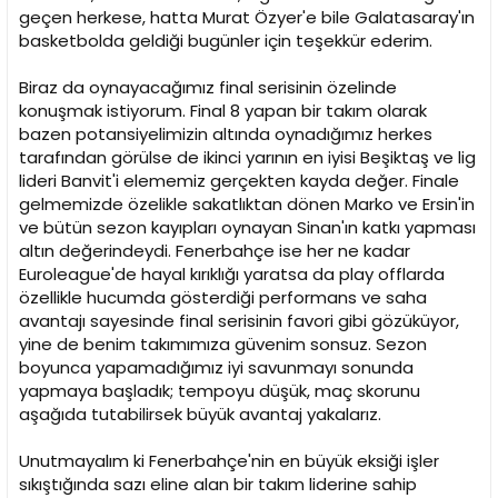
çalarak gelmek, şampiyon yolunda yolumuzu açacaktır.
geçen herkese, hatta Murat Özyer'e bile Galatasaray'ın
Son senelerde lige adeta damgasını vuran
Ergin
basketbolda geldiği bugünler için teşekkür ederim.
Ataman
'ın "winner" kimliğini ortaya koyarak, sezon
başında Obradovic ile rekabet ile ilgili verdiği demeçleri
Biraz da oynayacağımız final serisinin özelinde
hafızalarımıza getirerek, şampiyonluk yolunda Yenilmez
Armada'ya başarılar diliyoruz. Bu yolda Abdi İpekçi Spor
konuşmak istiyorum. Final 8 yapan bir takım olarak
Salonu'nda oynanacak üçüncü ve dördüncü maça
bazen potansiyelimizin altında oynadığımız herkes
taraftarımızı bekliyoruz.
tarafından görülse de ikinci yarının en iyisi Beşiktaş ve lig
lideri Banvit'i elememiz gerçekten kayda değer. Finale
"Winner" Ergin Ataman'ın önderliğinde, "Kaptan" Arroyo
gelmemizde özelikle sakatlıktan dönen Marko ve Ersin'in
liderliğinde, "Marko Paşa"nın desteğiyle ve diğer Yenilmez
ve bütün sezon kayıpları oynayan Sinan'ın katkı yapması
Armada aslanlarının katkısıyla takımımızın şampiyonluğa
yürüyeceğine dair inancımız tam.
altın değerindeydi. Fenerbahçe ise her ne kadar
Euroleague'de hayal kırıklığı yaratsa da play offlarda
özellikle hucumda gösterdiği performans ve saha
avantajı sayesinde final serisinin favori gibi gözüküyor,
Takımların önemli isimleri;
yine de benim takımımıza güvenim sonsuz. Sezon
boyunca yapamadığımız iyi savunmayı sonunda
Galatasaray Liv Hospital
Carlos Alberto Arroyo Bermudez - 12.1 Sayı 4.5 Asist 2.0
yapmaya başladık; tempoyu düşük, maç skorunu
Ribaund
aşağıda tutabilirsek büyük avantaj yakalarız.
Manuchar Markosivili - 8.2 Sayı 1.0 Asist 1.7 Ribaund
Sinan Güler - 6.7 Sayı 2.0 Asist 2.4 Ribaund
Unutmayalım ki Fenerbahçe'nin en büyük eksiği işler
Zoran Erceg - 11.0 Sayı 1.2 Asist 4.8 Ribaund
sıkıştığında sazı eline alan bir takım liderine sahip