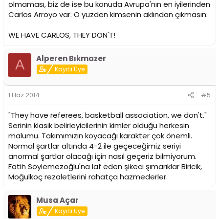
olmaması, biz de ise bu konuda Avrupa'nın en iyilerinden
Fenerbahçe Ülker
Bo McCalebb - 10.0 Sayı 3.2 Asist 2.2 Ribaund
Carlos Arroyo var. O yüzden kimsenin aklından çıkmasın:
Bojan Bogdanovic - 12.8 Sayı 2.5 Asist 2.3 Ribaund
Nemanja Bjelica - 8.7 Sayı 5.8 Ribaund
WE HAVE CARLOS, THEY DON'T!
Emir Preldzic - 7.0 Sayı 4.7 Asist 3.5 Ribaund
Maç Programı;
Alperen Bıkmazer
A
3 Haziran 2014 - Ülker Sports Arena
Kayıtlı Üye
5 Haziran 2014 - Ülker Sports Arena
8 Haziran 2014 - Abdi İpekçi Spor Salonu
10 Haziran 2014 - Abdi İpekçi Spor Salonu
1 Haz 2014
#5
13 Haziran 2014 - Ülker Sports Arena (Gerekirse)
16 Haziran 2014 - Abdi İpekçi Spor Salonu (Gerekirse)
"They have referees, basketball association, we don't."
19 Haziran 2014 - Ülker Sports Arena (Gerekirse)
Serinin klasik belirleyicilerinin kimler olduğu herkesin
malumu. Takımımızın koyacağı karakter çok önemli.
Normal şartlar altında 4-2 ile geçeceğimiz seriyi
anormal şartlar olacağı için nasıl geçeriz bilmiyorum.
Fatih Söylemezoğlu'na laf eden şikeci şımarıklar Biricik,
Moğulkoç rezaletlerini rahatça hazmederler.
Musa Açar
Kayıtlı Üye