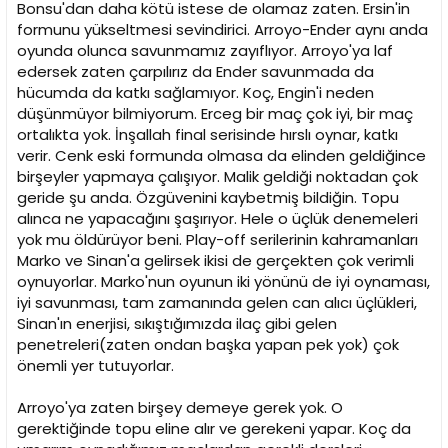
Bonsu'dan daha kötü istese de olamaz zaten. Ersin'in
formunu yükseltmesi sevindirici. Arroyo-Ender aynı anda
oyunda olunca savunmamız zayıflıyor. Arroyo'ya laf
edersek zaten çarpılırız da Ender savunmada da
hücumda da katkı sağlamıyor. Koç, Engin'i neden
düşünmüyor bilmiyorum. Erceg bir maç çok iyi, bir maç
ortalıkta yok. İnşallah final serisinde hırslı oynar, katkı
verir. Cenk eski formunda olmasa da elinden geldiğince
birşeyler yapmaya çalışıyor. Malik geldiği noktadan çok
geride şu anda. Özgüvenini kaybetmiş bildiğin. Topu
alınca ne yapacağını şaşırıyor. Hele o üçlük denemeleri
yok mu öldürüyor beni. Play-off serilerinin kahramanları
Marko ve Sinan'a gelirsek ikisi de gerçekten çok verimli
oynuyorlar. Marko'nun oyunun iki yönünü de iyi oynaması,
iyi savunması, tam zamanında gelen can alıcı üçlükleri,
Sinan'ın enerjisi, sıkıştığımızda ilaç gibi gelen
penetreleri(zaten ondan başka yapan pek yok) çok
önemli yer tutuyorlar.
Arroyo'ya zaten birşey demeye gerek yok. O
gerektiğinde topu eline alır ve gerekeni yapar. Koç da