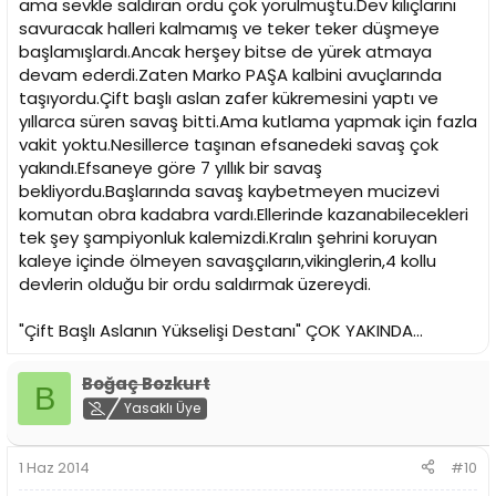
ama sevkle saldıran ordu çok yorulmuştu.Dev kılıçlarını
savuracak halleri kalmamış ve teker teker düşmeye
başlamışlardı.Ancak herşey bitse de yürek atmaya
devam ederdi.Zaten Marko PAŞA kalbini avuçlarında
taşıyordu.Çift başlı aslan zafer kükremesini yaptı ve
yıllarca süren savaş bitti.Ama kutlama yapmak için fazla
vakit yoktu.Nesillerce taşınan efsanedeki savaş çok
yakındı.Efsaneye göre 7 yıllık bir savaş
bekliyordu.Başlarında savaş kaybetmeyen mucizevi
komutan obra kadabra vardı.Ellerinde kazanabilecekleri
tek şey şampiyonluk kalemizdi.Kralın şehrini koruyan
kaleye içinde ölmeyen savaşçıların,vikinglerin,4 kollu
devlerin olduğu bir ordu saldırmak üzereydi.
"Çift Başlı Aslanın Yükselişi Destanı" ÇOK YAKINDA...
Boğaç Bozkurt
B
Yasaklı Üye
1 Haz 2014
#10