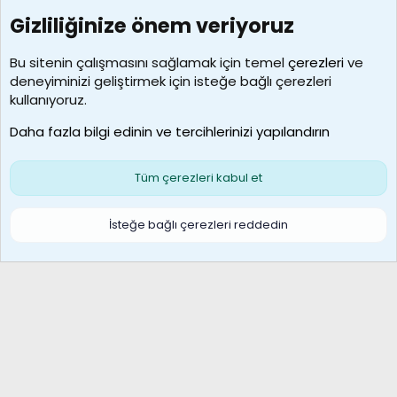
Gizliliğinize önem veriyoruz
7388
Kullanıcılar
Bu sitenin çalışmasını sağlamak için temel
çerezleri
ve
deneyiminizi geliştirmek için isteğe bağlı çerezleri
borabekirogluu
kullanıyoruz.
Son üye
Daha fazla bilgi edinin ve tercihlerinizi yapılandırın
Bize ulaşın
Şartlar ve kurallar
Gizlilik politikası
Çerezler
Yardım
Ana sayfa
R
Tüm çerezleri kabul et
S
S
Galatasaray Basketbol | GS Basket Taraftar Platformu
İsteğe bağlı çerezleri reddedin
®
Community platform by XenForo
© 2010-2026 XenForo Ltd.
XenForo Türkçe 🇹🇷 Destek Forumu –
XenWp.Com