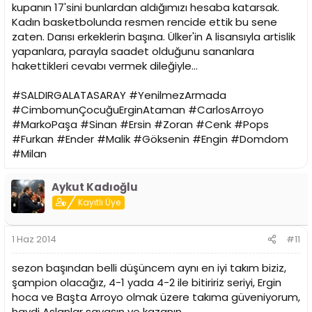
kupanın 17'sini bunlardan aldığımızı hesaba katarsak.
Kadın basketbolunda resmen rencide ettik bu sene
zaten. Darısı erkeklerin başına. Ülker'in A lisansıyla artislik
yapanlara, parayla saadet olduğunu sananlara
hakettikleri cevabı vermek dileğiyle...
#SALDIRGALATASARAY #YenilmezArmada
#CimbomunÇocuğuErginAtaman #CarlosArroyo
#MarkoPaşa #Sinan #Ersin #Zoran #Cenk #Pops
#Furkan #Ender #Malik #Göksenin #Engin #Domdom
#Milan
Aykut Kadıoğlu
Kayıtlı Üye
1 Haz 2014
#11
sezon başından belli düşüncem aynı en iyi takım biziz,
şampion olacağız, 4-1 yada 4-2 ile bitiririz seriyi, Ergin
hoca ve Başta Arroyo olmak üzere takıma güveniyorum,
haydi Aslanlar savaşın ve kazanın...