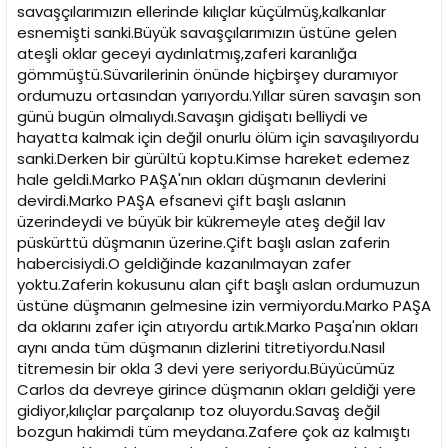
savaşçılarımızın ellerinde kılıçlar küçülmüş,kalkanlar
esnemişti sanki.Büyük savaşçılarımızın üstüne gelen
ateşli oklar geceyi aydınlatmış,zaferi karanlığa
gömmüştü.Süvarilerinin önünde hiçbirşey duramıyor
ordumuzu ortasından yarıyordu.Yıllar süren savaşın son
günü bugün olmalıydı.Savaşın gidişatı belliydi ve
hayatta kalmak için değil onurlu ölüm için savaşılıyordu
sanki.Derken bir gürültü koptu.Kimse hareket edemez
hale geldi.Marko PAŞA'nın okları düşmanın devlerini
devirdi.Marko PAŞA efsanevi çift başlı aslanın
üzerindeydi ve büyük bir kükremeyle ateş değil lav
püskürttü düşmanın üzerine.Çift başlı aslan zaferin
habercisiydi.O geldiğinde kazanılmayan zafer
yoktu.Zaferin kokusunu alan çift başlı aslan ordumuzun
üstüne düşmanın gelmesine izin vermiyordu.Marko PAŞA
da oklarını zafer için atıyordu artık.Marko Paşa'nın okları
aynı anda tüm düşmanın dizlerini titretiyordu.Nasıl
titremesin bir okla 3 devi yere seriyordu.Büyücümüz
Carlos da devreye girince düşmanın okları geldiği yere
gidiyor,kılıçlar parçalanıp toz oluyordu.Savaş değil
bozgun hakimdi tüm meydana.Zafere çok az kalmıştı