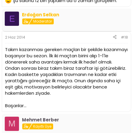
Şu salonu 12 bin yapalım da o zaman görüşelim.
Erdoğan Selkan
E
Moderator
2 Haz 2014
#18
Takım kazanması gereken maçları bir şekilde kazanmayı
başarıyor bu sezon. İlk iki maçtan birini alıp 1-1'le
dönererek saha avantajını kırmak ilk hedef olmalı.
Ondan sonrası biraz takım biraz taraftar işi götürebiliriz.
Kadın baskette yaşadıkları travmanın ne kadar etki
yarattığını göreceğiz ilk maçta. Onun dışında saha içi
eşit gibi, motivasyon belirleyici olacaktır bence
hakemlerden ziyade.
Başarılar...
Mehmet Berber
M
Kayıtlı Üye