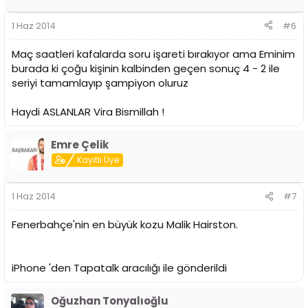
1 Haz 2014
#6
Maç saatleri kafalarda soru işareti bırakıyor ama Eminim
burada ki çoğu kişinin kalbinden geçen sonuç 4 - 2 ile
seriyi tamamlayıp şampiyon oluruz
Haydi ASLANLAR Vira Bismillah !
Emre Çelik
Kayıtlı Üye
1 Haz 2014
#7
Fenerbahçe'nin en büyük kozu Malik Hairston.
iPhone 'den Tapatalk aracılığı ile gönderildi
Oğuzhan Tonyalıoğlu