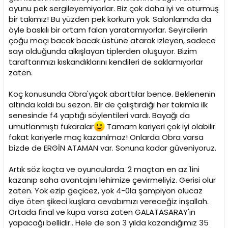
oyunu pek sergileyemiyorlar. Biz çok daha iyi ve oturmuş
bir takımız! Bu yüzden pek korkum yok. Salonlarında da
öyle baskılı bir ortam falan yaratamıyorlar. Seyircilerin
çoğu maçı bacak bacak üstüne atarak izleyen, sadece
sayı olduğunda alkışlayan tiplerden oluşuyor. Bizim
taraftarımızı kıskandıklarını kendileri de saklamıyorlar
zaten.
Koç konusunda Obra'yıçok abarttılar bence. Beklenenin
altında kaldı bu sezon. Bir de çalıştırdığı her takımla ilk
senesinde f4 yaptığı söylentileri vardı. Bayağı da
umutlanmıştı fukaralar
Tamam kariyeri çok iyi olabilir
fakat kariyerle maç kazanılmaz! Onlarda Obra varsa
bizde de ERGİN ATAMAN var. Sonuna kadar güveniyoruz.
Artık söz koçta ve oyuncularda. 2 maçtan en az 1ini
kazanıp saha avantajını lehimize çevirmeliyiz. Gerisi olur
zaten. Yok ezip geçicez, yok 4-0la şampiyon olucaz
diye öten şikeci kuşlara cevabımızı vereceğiz inşallah.
Ortada final ve kupa varsa zaten GALATASARAY'ın
yapacağı bellidir.. Hele de son 3 yılda kazandığımız 35