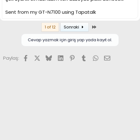
Sent from my GT-N7100 using Tapatalk
Son
1 of 12
Sonraki
Cevap yazmak için giriş yap yada kayıt ol.
Facebook
X (Twitter)
Bluesky
LinkedIn
Pinterest
Tumblr
WhatsApp
E-posta
Paylaş: