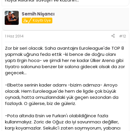
Semih Nişancı
Kayıtlı Üye
1 Haz 2014
#12
Zor bir seri olacak. Saha avantajını Euroleague'de TOP 8
yapmak uğruna feda ettik -ki bence de doğru olanı
yaptı Ergin hoca- ve şimdi her ne kadar Ülker Arena gibi
tiyatro salonuna benzer bir salona gidecek olsak da zor
geçecek...
-Elbette serinin kader adamı -bizim adımıza- Arroyo
olacak. Hem Euroleague'de hem de ligde çok büyük
oynadı, hatta omuzlarındaki yük geçen sezondan da
fazlaydı. O gülerse, biz de güleriz.
-Pota altında Ersin ve Furkan'ı olabildiğince fazla
kullanmalıyız. Zoric de Oğuz da iyi savunmacı değiller,
karşı koyamazlar. Sekulic'i zaten saymıyorum, yabancı