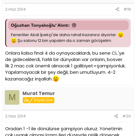
2 Haz 2014
#19
Oğuzhan Tonyalıoğlu' Alıntı:
Fenerliler Abdi İpekçi'de daha rahat kazanırız diyorlar.
Şu salonu 12 bin yapalım da o zaman görüşelim.
Onlara kalsa final 4 da oynayacaklardı, bu sene CL.'ye
de gideceklerdi, farklı bir dünyaları var onların, bosver.
İlk 2 mac cok önemli alınacak 1 galibiyet=şampiyonluk.
Yapılamayacak bir şey değil, ben umutluyum. 4-2
kazanacağız inşallah.
Murat Temur
M
Kayıtlı Üye
2 Haz 2014
#20
Oradan 1 -1 ile dönülürse şampiyon oluruz. Yönetimin
çok uyanık olması lazım ileri düzeyde pislik dönecek.