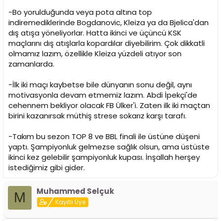
-Bo yorulduğunda veya pota altına top
indiremediklerinde Bogdanovic, Kleiza ya da Bjelica'dan
dış atışa yöneliyorlar. Hatta ikinci ve üçüncü KSK
maçlarını dış atışlarla kopardılar diyebilirim. Çok dikkatli
olmamız lazım, özellikle Kleiza yüzdeli atıyor son
zamanlarda.
-İlk iki maçı kaybetse bile dünyanın sonu değil, aynı
motivasyonla devam etmemiz lazım. Abdi İpekçi'de
cehennem bekliyor olacak FB Ülker'i. Zaten ilk iki maçtan
birini kazanırsak müthiş strese sokarız karşı tarafı.
-Takım bu sezon TOP 8 ve BBL finali ile üstüne düşeni
yaptı. Şampiyonluk gelmezse sağlık olsun, ama üstüste
ikinci kez gelebilir şampiyonluk kupası. İnşallah herşey
istediğimiz gibi gider.
Muhammed Selçuk
M
Kayıtlı Üye