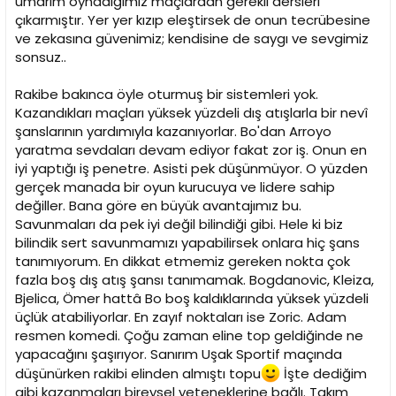
umarım oynadığımız maçlardan gerekli dersleri
çıkarmıştır. Yer yer kızıp eleştirsek de onun tecrübesine
ve zekasına güvenimiz; kendisine de saygı ve sevgimiz
sonsuz..
Rakibe bakınca öyle oturmuş bir sistemleri yok.
Kazandıkları maçları yüksek yüzdeli dış atışlarla bir nevî
şanslarının yardımıyla kazanıyorlar. Bo'dan Arroyo
yaratma sevdaları devam ediyor fakat zor iş. Onun en
iyi yaptığı iş penetre. Asisti pek düşünmüyor. O yüzden
gerçek manada bir oyun kurucuya ve lidere sahip
değiller. Bana göre en büyük avantajımız bu.
Savunmaları da pek iyi değil bilindiği gibi. Hele ki biz
bilindik sert savunmamızı yapabilirsek onlara hiç şans
tanımıyorum. En dikkat etmemiz gereken nokta çok
fazla boş dış atış şansı tanımamak. Bogdanovic, Kleiza,
Bjelica, Ömer hattâ Bo boş kaldıklarında yüksek yüzdeli
üçlük atabiliyorlar. En zayıf noktaları ise Zoric. Adam
resmen komedi. Çoğu zaman eline top geldiğinde ne
yapacağını şaşırıyor. Sanırım Uşak Sportif maçında
düşünürken rakibi elinden almıştı topu
İşte dediğim
gibi kazanmaları bireysel yeteneklerine bağlı. Takım