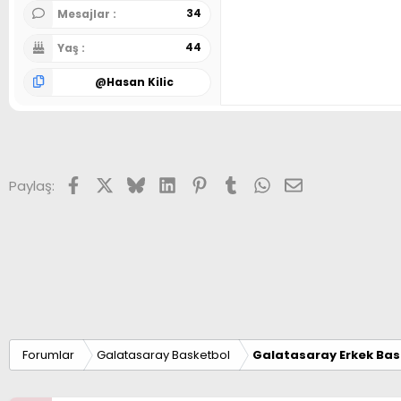
34
Mesajlar
44
Yaş
@
Hasan Kilic
Facebook
X (Twitter)
Bluesky
LinkedIn
Pinterest
Tumblr
WhatsApp
E-posta
Paylaş:
Forumlar
Galatasaray Basketbol
Galatasaray Erkek Bas