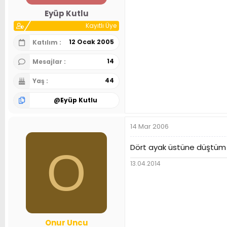
n
h
Eyüp Kutlu
i
Kayıtlı Üye
12 Ocak 2005
Katılım
14
Mesajlar
44
Yaş
@
Eyüp Kutlu
14 Mar 2006
Dört ayak üstüne düştüm v
O
13.04.2014
Onur Uncu