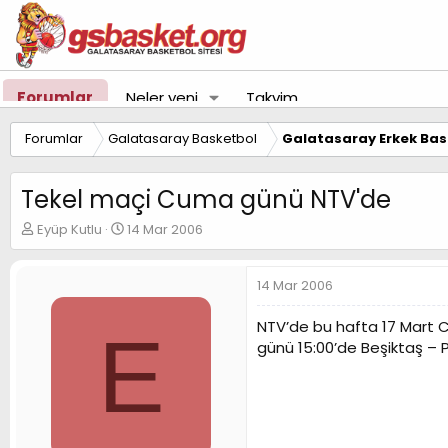
Forumlar
Neler yeni
Takvim
Forumlar
Galatasaray Basketbol
Galatasaray Erkek Bas
Tekel maçi Cuma günü NTV'de
K
B
Eyüp Kutlu
14 Mar 2006
o
a
n
ş
u
l
14 Mar 2006
y
a
u
n
NTV’de bu hafta 17 Mart C
E
B
g
günü 15:00’de Beşiktaş – P
a
ı
ş
ç
l
t
a
a
t
r
a
i