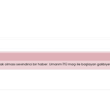
k olması sevindirici bir haber. Umarım İTÜ maçı ile başlayan galibiy