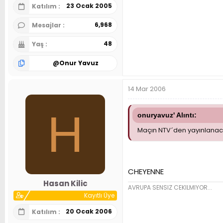
23 Ocak 2005
Katılım
6,968
Mesajlar
48
Yaş
@
Onur Yavuz
14 Mar 2006
H
onuryavuz' Alıntı:
Maçın NTV´den yayınlanaca
CHEYENNE
Hasan Kilic
AVRUPA SENSIZ CEKILMIYOR...
Kayıtlı Üye
20 Ocak 2006
Katılım