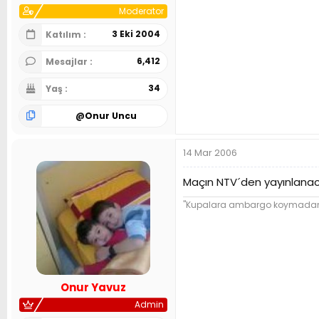
Moderator
3 Eki 2004
Katılım
6,412
Mesajlar
34
Yaş
@
Onur Uncu
14 Mar 2006
Maçın NTV´den yayınlanaca
"Kupalara ambargo koymadan ba
Onur Yavuz
Admin