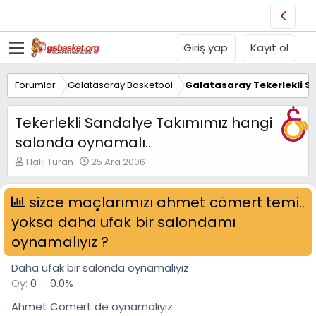
Giriş yap
Kayıt ol
Forumlar
Galatasaray Basketbol
Galatasaray Tekerlekli S
Tekerlekli Sandalye Takımımız hangi
salonda oynamalı..
K
B
Halil Turan
25 Ara 2006
o
a
n
ş
u
sizce maçlarımızı ahmet cömert temi..
l
y
a
yoksa daha ufak bir salondamı
u
n
B
g
oynamalıyız ?
a
ı
ş
ç
Daha ufak bir salonda oynamalıyız
l
t
Oy:
0
0.0%
a
a
t
r
Ahmet Cömert de oynamalıyız
a
i