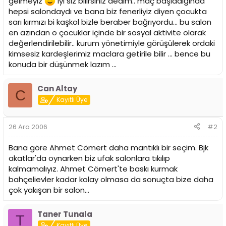
gelmeyiz
iyi siz bilirsiniz dedim.. maç başladığında
hepsi salondaydı ve bana biz fenerliyiz diyen çocukta
sarı kırmızı bi kaşkol bizle beraber bağrıyordu... bu salon
en azından o çocuklar içinde bir sosyal aktivite olarak
değerlendirilebilir.. kurum yönetimiyle görüşülerek ordaki
kimsesiz kardeşlerimiz maclara getirile bilir ... bence bu
konuda bir düşünmek lazım ...
Can Altay
C
Kayıtlı Üye
26 Ara 2006
#2
Bana göre Ahmet Cömert daha mantıklı bir seçim. Bjk
akatlar'da oynarken biz ufak salonlara tıkılıp
kalmamalıyız. Ahmet Cömert'te baskı kurmak
bahçelievler kadar kolay olmasa da sonuçta bize daha
çok yakışan bir salon...
Taner Tunala
T
Kayıtlı Üye