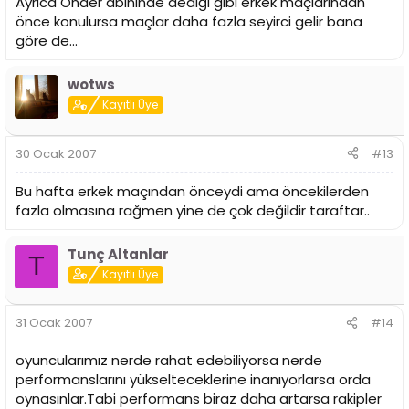
Ayrıca Önder abininde dediği gibi erkek maçlarından
önce konulursa maçlar daha fazla seyirci gelir bana
göre de...
wotws
Kayıtlı Üye
30 Ocak 2007
#13
Bu hafta erkek maçından önceydi ama öncekilerden
fazla olmasına rağmen yine de çok değildir taraftar..
Tunç Altanlar
T
Kayıtlı Üye
31 Ocak 2007
#14
oyuncularımız nerde rahat edebiliyorsa nerde
performanslarını yükselteceklerine inanıyorlarsa orda
oynasınlar.Tabi performans biraz daha artarsa rakipler