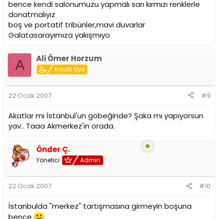
bence kendi salonumuzu yapmalı sarı kırmızı renklerle
donatmalıyız
boş ve portatif tribünler,mavi duvarlar
Galatasarayımıza yakışmıyo
Ali Ömer Horzum
A
Kayıtlı Üye
22 Ocak 2007
#9
Akatlar mı İstanbul'un göbeğinde? Şaka mı yapıyorsun
yav.. Taaa Akmerkez'in orada.
Önder Ç.
Yönetici
Admin
22 Ocak 2007
#10
İstanbulda "merkez" tartışmasına girmeyin boşuna
bence