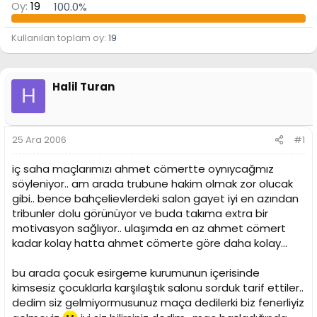
Oy:
19
100.0%
n
h
i
Kullanılan toplam oy
19
Halil Turan
H
25 Ara 2006
#1
iç saha maçlarımızı ahmet cömertte oynıycağmız
söyleniyor.. am arada trubune hakim olmak zor olucak
gibi.. bence bahçelievlerdeki salon gayet iyi en azından
tribunler dolu görünüyor ve buda takıma extra bir
motivasyon sağlıyor.. ulaşımda en az ahmet cömert
kadar kolay hatta ahmet cömerte göre daha kolay...
bu arada çocuk esirgeme kurumunun içerisinde
kimsesiz çocuklarla karşılaştık salonu sorduk tarif ettiler..
dedim siz gelmiyormusunuz maça dedilerki biz fenerliyiz