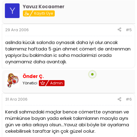
Yavuz Kocaomer
Y
Kayıtlı Üye
29 Ara 2006
#5
aslinda kücük salonda oynasak daha iyi olur.ancak
takımımız haftada 5 gün ahmet cömert de antrenman
yapiyor.bu bakimdan ic saha maclarimizi orada
oynamamız daha avantajlı.
Önder Ç.
Yönetici
Admin
31 Ara 2006
#6
Kendi sahmızdaki maçlar bence cömertte oynansın ve
mümkünse bayan yada erkek takımlarının macıyla aynı
gün ve arka arkaya olsun...Yavuz abi böyle bir ayarlama
cekebilirsek taraftar için çok güzel oolur.