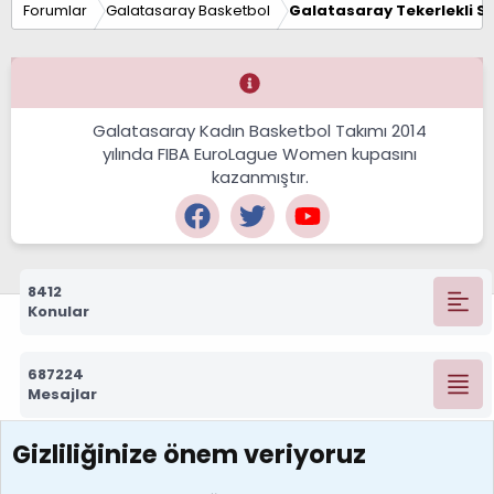
Forumlar
Galatasaray Basketbol
Galatasaray Tekerlekli S
Galatasaray Kadın Basketbol Takımı 2014
yılında FIBA EuroLague Women kupasını
kazanmıştır.
8412
Konular
687224
Mesajlar
Gizliliğinize önem veriyoruz
7388
Kullanıcılar