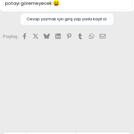
potayı göremeyecek
Cevap yazmak için giriş yap yada kayıt ol.
Facebook
X (Twitter)
Bluesky
LinkedIn
Pinterest
Tumblr
WhatsApp
E-posta
Paylaş: