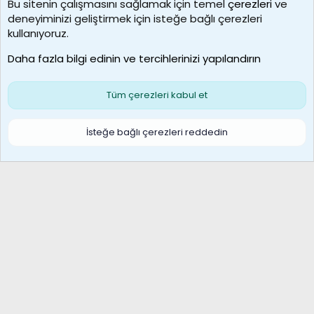
Bu sitenin çalışmasını sağlamak için temel
çerezleri
ve
deneyiminizi geliştirmek için isteğe bağlı çerezleri
borabekirogluu
kullanıyoruz.
Son üye
Daha fazla bilgi edinin ve tercihlerinizi yapılandırın
Bize ulaşın
Şartlar ve kurallar
Gizlilik politikası
Çerezler
Yardım
Ana sayfa
R
Tüm çerezleri kabul et
S
S
Galatasaray Basketbol | GS Basket Taraftar Platformu
İsteğe bağlı çerezleri reddedin
®
Community platform by XenForo
© 2010-2026 XenForo Ltd.
XenForo Türkçe 🇹🇷 Destek Forumu –
XenWp.Com