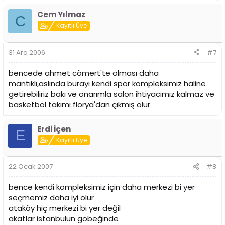
Cem Yılmaz
C
Kayıtlı Üye
31 Ara 2006
#7
bencede ahmet cömert'te olması daha
mantıklı,aslında burayı kendi spor kompleksimiz haline
getirebiliriz bakı ve onarımla salon ihtiyacımız kalmaz ve
basketbol takımı florya'dan çıkmış olur
Erdi İçen
E
Kayıtlı Üye
22 Ocak 2007
#8
bence kendi kompleksimiz için daha merkezi bi yer
seçmemiz daha iyi olur
ataköy hiç merkezi bi yer değil
akatlar istanbulun göbeğinde