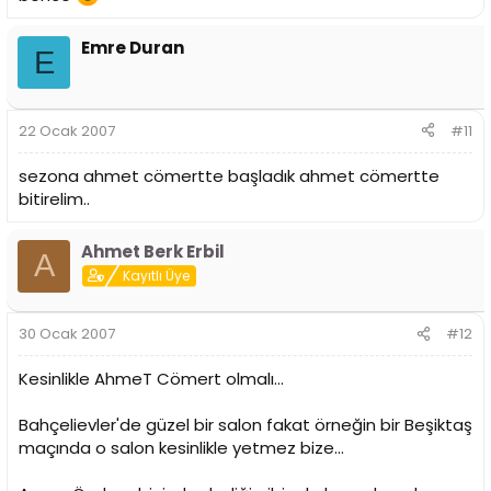
Emre Duran
E
22 Ocak 2007
#11
sezona ahmet cömertte başladık ahmet cömertte
bitirelim..
Ahmet Berk Erbil
A
Kayıtlı Üye
30 Ocak 2007
#12
Kesinlikle AhmeT Cömert olmalı...
Bahçelievler'de güzel bir salon fakat örneğin bir Beşiktaş
maçında o salon kesinlikle yetmez bize...