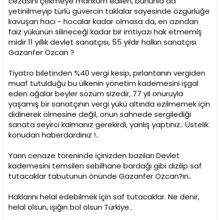
cezasını çekmeye mahkum edilen, bununla da
yetinilmeyip türlü güvercin taklalar sayesinde özgürlüğe
kavuşan hacı - hocalar kadar olmasa da, en azından
faiz yükünün silineceği kadar bir imtiyazı hak etmemiş
midir 11 yıllık devlet sanatçısı, 55 yıldır halkın sanatçısı
Gazanfer Özcan ?
Tiyatro biletinden %40 vergi kesip, pırlantanın vergiden
muaf tutulduğu bu ülkenin yönetim kademesini işgal
eden ağalar beyler sözüm sizedir, 77 yıl onuruyla
yaşamış bir sanatçının vergi yükü altında ezilmemek için
didinerek ölmesine değil, onun sahnede sergilediği
sanata seyirci kalmanız gerekirdi, yanlış yaptınız.. Üstelik
konudan haberdardınız !..
Yarın cenaze töreninde içinizden bazıları Devlet
kademesini temsilen sebilhane bardağı gibi dizilip saf
tutacaklar tabutunun önünde Gazanfer Özcan?ın..
Haklarını helal edebilmek için saf tutacaklar. Ne denir,
helal olsun, ışığın bol olsun Türkiye..