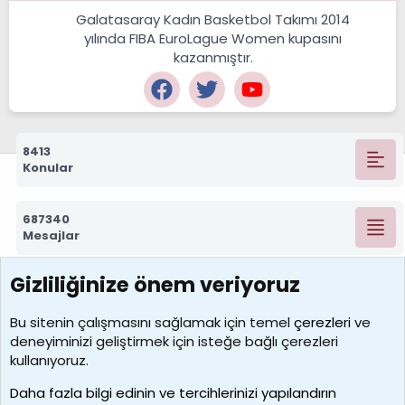
Galatasaray Kadın Basketbol Takımı 2014
yılında FIBA EuroLague Women kupasını
kazanmıştır.
8413
Konular
687340
Mesajlar
Gizliliğinize önem veriyoruz
7390
Kullanıcılar
Bu sitenin çalışmasını sağlamak için temel
çerezleri
ve
deneyiminizi geliştirmek için isteğe bağlı çerezleri
MosesBrownHayranı
kullanıyoruz.
Son üye
Daha fazla bilgi edinin ve tercihlerinizi yapılandırın