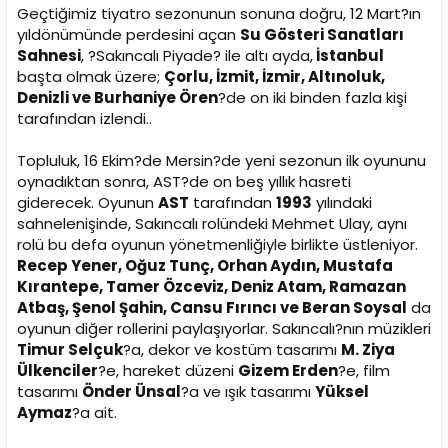
Geçtiğimiz tiyatro sezonunun sonuna doğru, 12 Mart?ın
yıldönümünde perdesini açan
Su Gösteri Sanatları
Sahnesi
, ?Sakıncalı Piyade? ile altı ayda,
İstanbul
başta olmak üzere;
Çorlu, İzmit, İzmir, Altınoluk,
Denizli ve Burhaniye Ören
?de on iki binden fazla kişi
tarafından izlendi..
Topluluk, 16 Ekim?de Mersin?de yeni sezonun ilk oyununu
oynadıktan sonra, AST?de on beş yıllık hasreti
giderecek. Oyunun
AST
tarafından
1993
yılındaki
sahnelenişinde, Sakıncalı rolündeki Mehmet Ulay, aynı
rolü bu defa oyunun yönetmenliğiyle birlikte üstleniyor.
Recep Yener, Oğuz Tunç, Orhan Aydın, Mustafa
Kırantepe, Tamer Özceviz, Deniz Atam, Ramazan
Atbaş, Şenol Şahin, Cansu Fırıncı ve Beran Soysal
da
oyunun diğer rollerini paylaşıyorlar. Sakıncalı?nın müzikleri
Timur Selçuk
?a, dekor ve kostüm tasarımı
M. Ziya
Ülkenciler
?e, hareket düzeni
Gizem Erden
?e, film
tasarımı
Önder Ünsal
?a ve ışık tasarımı
Yüksel
Aymaz
?a ait.