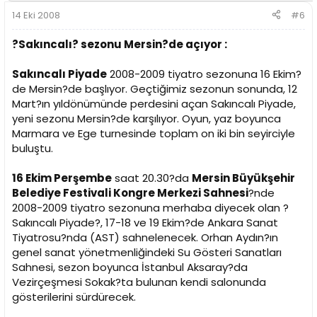
14 Eki 2008
#6
?Sakıncalı? sezonu Mersin?de açıyor :
Sakıncalı Piyade
2008-2009 tiyatro sezonuna 16 Ekim?
de Mersin?de başlıyor. Geçtiğimiz sezonun sonunda, 12
Mart?ın yıldönümünde perdesini açan Sakıncalı Piyade,
yeni sezonu Mersin?de karşılıyor. Oyun, yaz boyunca
Marmara ve Ege turnesinde toplam on iki bin seyirciyle
buluştu.
16 Ekim Perşembe
saat 20.30?da
Mersin Büyükşehir
Belediye Festivali Kongre Merkezi Sahnesi
?nde
2008-2009 tiyatro sezonuna merhaba diyecek olan ?
Sakıncalı Piyade?, 17-18 ve 19 Ekim?de Ankara Sanat
Tiyatrosu?nda (AST) sahnelenecek. Orhan Aydın?ın
genel sanat yönetmenliğindeki Su Gösteri Sanatları
Sahnesi, sezon boyunca İstanbul Aksaray?da
Vezirçeşmesi Sokak?ta bulunan kendi salonunda
gösterilerini sürdürecek.