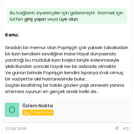
Bu bağlantı ziyaretçiler için gizlenmiştir. Görmek için
lütfen
giriş yapın
veya
üye olun
.
Konu:
Sıradan bir memur olan Poprişçin çok yüksek tabakadan
bir kızın kendisini sevdiğine inanır.Hayal dünyasında
yarattığı bu mutluluk kızın başka biriyle evlenmesiyle
yıkılır.Bundan sonraki hayali ise bir asilzade olmaktır.
Ve günün birinde Poprişçin kendini İspanya Kralı olmuş
bir vaziyette akıl hastanesinde bulur...
Saçları kısaltılmış bir halde gözleri yaşlı annesini yanına
istemesi oyunun en gerçek anıdır belki de...
Özlem Nokta
Ö
Kayıtlı Üye
22 Eyl 2008
#2