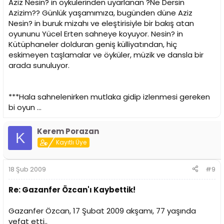
Aziz Nesin? in öykülerinden uyarlanan ?Ne Dersin
Azizim?? Günlük yaşamımıza, bugünden düne Aziz
Nesin? in buruk mizahı ve eleştirisiyle bir bakış atan
oyununu Yücel Erten sahneye koyuyor. Nesin? in
Kütüphaneler dolduran geniş külliyatından, hiç
eskimeyen taşlamalar ve öyküler, müzik ve dansla bir
arada sunuluyor.
***Hala sahnelenirken mutlaka gidip izlenmesi gereken
bi oyun ...
Kerem Porazan
K
Kayıtlı Üye
18 Şub 2009
#9
Re: Gazanfer Özcan'ı Kaybettik!
Gazanfer Özcan, 17 Şubat 2009 akşamı, 77 yaşında
vefat etti..