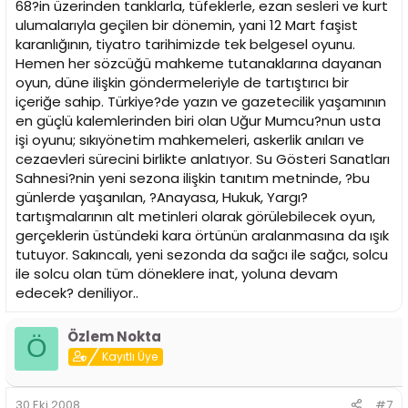
68?in üzerinden tanklarla, tüfeklerle, ezan sesleri ve kurt
ulumalarıyla geçilen bir dönemin, yani 12 Mart faşist
karanlığının, tiyatro tarihimizde tek belgesel oyunu.
Hemen her sözcüğü mahkeme tutanaklarına dayanan
oyun, düne ilişkin göndermeleriyle de tartıştırıcı bir
içeriğe sahip. Türkiye?de yazın ve gazetecilik yaşamının
en güçlü kalemlerinden biri olan Uğur Mumcu?nun usta
işi oyunu; sıkıyönetim mahkemeleri, askerlik anıları ve
cezaevleri sürecini birlikte anlatıyor. Su Gösteri Sanatları
Sahnesi?nin yeni sezona ilişkin tanıtım metninde, ?bu
günlerde yaşanılan, ?Anayasa, Hukuk, Yargı?
tartışmalarının alt metinleri olarak görülebilecek oyun,
gerçeklerin üstündeki kara örtünün aralanmasına da ışık
tutuyor. Sakıncalı, yeni sezonda da sağcı ile sağcı, solcu
ile solcu olan tüm döneklere inat, yoluna devam
edecek? deniliyor..
Özlem Nokta
Ö
Kayıtlı Üye
30 Eki 2008
#7