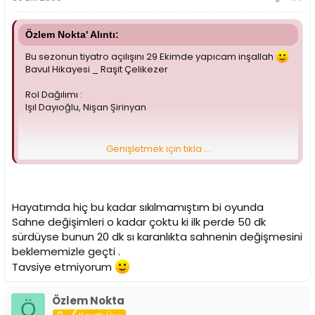
Özlem Nokta' Alıntı:
Bu sezonun tiyatro açılışını 29 Ekimde yapıcam inşallah
Bavul Hikayesi _ Raşit Çelikezer
Rol Dağılımı :
Işıl Dayıoğlu, Nişan Şirinyan
Genişletmek için tıkla ...
Oyunun Konusu :
Çatışma, evlilikle birlikte ilişkideki beklentilerini bulamayan,
monotonluktan dolayı kendini bu ilişki çarkından
kurtarmak isteyen, ama bunu yaparken başka bir ilişkinin
Hayatımda hiç bu kadar sıkılmamıştım bi oyunda
batağına saplanan erkekle, bu evliliği sürdürme arzusu
Sahne değişimleri o kadar çoktu ki ilk perde 50 dk
duyan, ama onurunu kurtarmak adına da kocasına
direnemeyen Kadın? ın tutumları üzerine kuruludur. Ama
sürdüyse bunun 20 dk sı karanlıkta sahnenin değişmesini
sonuçta herkes değişmekte ve olgunlaşmakta, bu da bir
beklememizle geçti .
ilişkiden ne beklediğimizi ve nasıl yürütmeyi tercih
Tavsiye etmiyorum
ettiğimizi netleştirmektedir.
Özlem Nokta
Ö