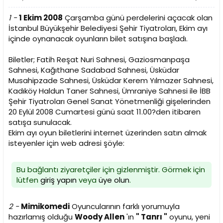
1 -
1 Ekim 2008
Çarşamba günü perdelerini açacak olan
İstanbul Büyükşehir Belediyesi Şehir Tiyatroları, Ekim ayı
içinde oynanacak oyunların bilet satışına başladı.
Biletler; Fatih Reşat Nuri Sahnesi, Gaziosmanpaşa
Sahnesi, Kağıthane Sadabad Sahnesi, Üsküdar
Musahipzade Sahnesi, Üsküdar Kerem Yılmazer Sahnesi,
Kadıköy Haldun Taner Sahnesi, Ümraniye Sahnesi ile İBB
Şehir Tiyatroları Genel Sanat Yönetmenliği gişelerinden
20 Eylül 2008 Cumartesi günü saat 11.00?den itibaren
satışa sunulacak.
Ekim ayı oyun biletlerini internet üzerinden satın almak
isteyenler için web adresi şöyle:
Bu bağlantı ziyaretçiler için gizlenmiştir. Görmek için
lütfen
giriş yapın
veya
üye olun
.
2 -
Mimikomedi
Oyuncularının farklı yorumuyla
hazırlamış olduğu
Woody Allen
'ın
" Tanrı "
oyunu, yeni