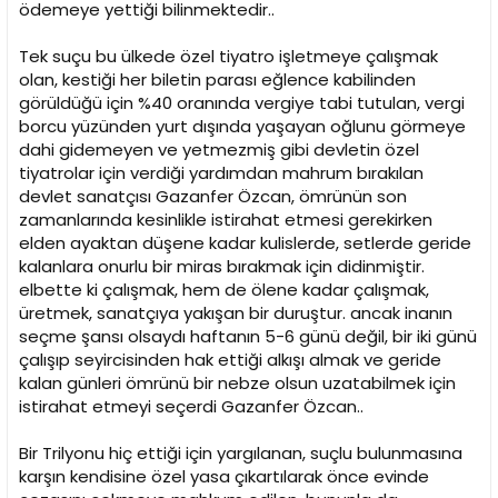
ödemeye yettiği bilinmektedir..
Tek suçu bu ülkede özel tiyatro işletmeye çalışmak
olan, kestiği her biletin parası eğlence kabilinden
görüldüğü için %40 oranında vergiye tabi tutulan, vergi
borcu yüzünden yurt dışında yaşayan oğlunu görmeye
dahi gidemeyen ve yetmezmiş gibi devletin özel
tiyatrolar için verdiği yardımdan mahrum bırakılan
devlet sanatçısı Gazanfer Özcan, ömrünün son
zamanlarında kesinlikle istirahat etmesi gerekirken
elden ayaktan düşene kadar kulislerde, setlerde geride
kalanlara onurlu bir miras bırakmak için didinmiştir.
elbette ki çalışmak, hem de ölene kadar çalışmak,
üretmek, sanatçıya yakışan bir duruştur. ancak inanın
seçme şansı olsaydı haftanın 5-6 günü değil, bir iki günü
çalışıp seyircisinden hak ettiği alkışı almak ve geride
kalan günleri ömrünü bir nebze olsun uzatabilmek için
istirahat etmeyi seçerdi Gazanfer Özcan..
Bir Trilyonu hiç ettiği için yargılanan, suçlu bulunmasına
karşın kendisine özel yasa çıkartılarak önce evinde