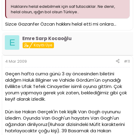
Haklarını helal edebilmek için saf tutacaklar. Ne denir,
helal olsun, ışığın bol olsun Türkiye..
Sizce Gazanfer Özcan hakkını helal etti mi onlara...
Emre Sarp Kocaoğlu
E
Kayıtlı Üye
4 Mar 2009
#11
Geçen hafta cuma günü 3 ay öncesinden biletini
aldığım Haluk Bilginer ve Vahide Gördüm'ün oynadığı
Evlilikte Ufak Tefek Cinayetler isimli oyuna gittim. Çok
yorum yapmaya gerek yok zaten, beklediğimiz gibi çok
keyif alarak izledik.
Dün ise Hakan Gerçek'in tek kişilk Van Gogh oyununu
izledim. Oyunda Van Gogh'un hayatını Van Gogh'un
ağzından dinliyoruz(Ruhsar dizisindeki Müfit karakterini
hatırlayacaktır çoğu kişi). 39 Basamak da Hakan