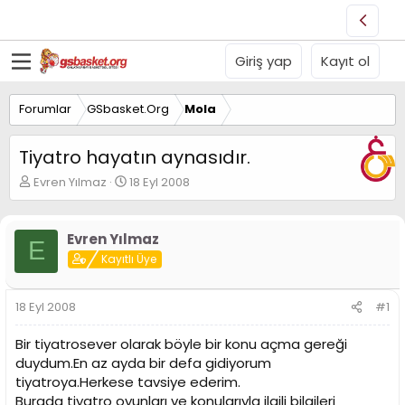
Giriş yap
Kayıt ol
Forumlar
GSbasket.Org
Mola
Tiyatro hayatın aynasıdır.
K
B
Evren Yılmaz
18 Eyl 2008
o
a
n
ş
u
l
Evren Yılmaz
E
y
a
Kayıtlı Üye
u
n
B
g
a
ı
18 Eyl 2008
#1
ş
ç
l
t
Bir tiyatrosever olarak böyle bir konu açma gereği
a
a
t
r
duydum.En az ayda bir defa gidiyorum
a
i
tiyatroya.Herkese tavsiye ederim.
n
h
Burada tiyatro oyunları ve konularıyla ilgili bilgileri