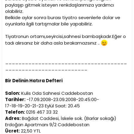
i
paylaşıp gitmek isteyen renkdaşlarımıza yardımcı
olabiliriz.
Belkide aylar sonra burası tiyatro sevenlerle dolar ve
oyunlarla ilgili tartışmalar bile yapabiliriz.
Tiyatronun ortamı,seyircisi,sahnesi bambaşkadır.Eğer o
tadı alırsanız bir daha asla bırakamazsınız ..
_____________________________________
_________________________
Bir Delinin Hatıra Defteri
Salon:
Kulis Oda Sahnesi Caddebostan
Tarihler:
-17.09.2008~23.09.2008-20:45:00-
17-18-19-20-21-23 Eylül Saat: 20.45
Telefon:
0216 467 33 32
Adres:
Bağdat Caddesi, İskele sok. (Barlar sokağı)
Erdoğan Apartmanı 9/2 Caddebostan
Ücret:
22,50 YTL