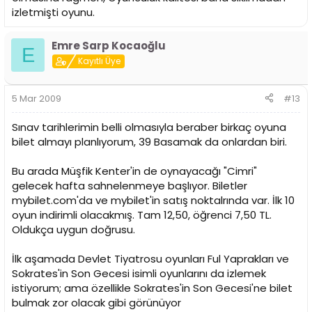
izletmişti oyunu.
Emre Sarp Kocaoğlu
E
Kayıtlı Üye
5 Mar 2009
#13
Sınav tarihlerimin belli olmasıyla beraber birkaç oyuna
bilet almayı planlıyorum, 39 Basamak da onlardan biri.
Bu arada Müşfik Kenter'in de oynayacağı "Cimri"
gelecek hafta sahnelenmeye başlıyor. Biletler
mybilet.com'da ve mybilet'in satış noktalrında var. İlk 10
oyun indirimli olacakmış. Tam 12,50, öğrenci 7,50 TL.
Oldukça uygun doğrusu.
İlk aşamada Devlet Tiyatrosu oyunları Ful Yaprakları ve
Sokrates'in Son Gecesi isimli oyunlarını da izlemek
istiyorum; ama özellikle Sokrates'in Son Gecesi'ne bilet
bulmak zor olacak gibi görünüyor