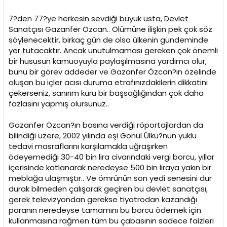
7?den 77?ye herkesin sevdiği büyük usta, Devlet
Sanatçısı Gazanfer Özcan.. Ölümüne ilişkin pek çok söz
söylenecektir, birkaç gün de olsa ülkenin gündeminde
yer tutacaktır. Ancak unutulmaması gereken çok önemli
bir hususun kamuoyuyla paylaşılmasına yardımcı olur,
bunu bir görev addeder ve Gazanfer Özcan?ın özelinde
oluşan bu içler acısı duruma etrafınızdakilerin dikkatini
çekerseniz, sanırım kuru bir başsağlığından çok daha
fazlasını yapmış olursunuz..
Gazanfer Özcan?ın basına verdiği röportajlardan da
bilindiği üzere, 2002 yılında eşi Gönül Ülkü?nün yüklü
tedavi masraflarını karşılamakla uğraşırken
ödeyemediği 30-40 bin lira civarındaki vergi borcu, yıllar
içerisinde katlanarak neredeyse 500 bin liraya yakın bir
meblağa ulaşmıştır.. Ve ömrünün son yedi senesini dur
durak bilmeden çalışarak geçiren bu devlet sanatçısı,
gerek televizyondan gerekse tiyatrodan kazandığı
paranın neredeyse tamamını bu borcu ödemek için
kullanmasına rağmen tüm bu çabasının sadece faizleri