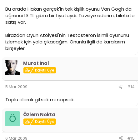
Bu arada Hakan gerçek'in tek kişilik oyunu Van Gogh da
öğrenci 13 TL gibi u bir fiyataydı. Tavsiye ederim, biletixte
satış var.
Birazdan Oyun Atölyesi'nin Testosteron isimli oyununu
izlemek için yola çıkacağım. Onunla ilgili de karalarım
birşeyler.
Murat İnal
Kayıtlı Üye
5 Mar 2009
#14
Toplu olarak gitsek mi napsak.
Özlem Nokta
Ö
Kayıtlı Üye
6 Mar 2009
#15