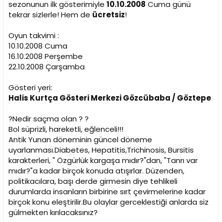
sezonunun ilk gösterimiyle
10.10.2008
Cuma günü
tekrar sizlerle! Hem de
ücretsiz
!
Oyun takvimi :
10.10.2008 Cuma
16.10.2008 Perşembe
22.10.2008 Çarşamba
Gösteri yeri:
Halis Kurtça Gösteri Merkezi Gözcübaba / Göztepe
?Nedir saçma olan ? ?
Bol süprizli, hareketli, eğlenceli!!!
Antik Yunan döneminin güncel döneme
uyarlanması.Diabetes, Hepatitis,Trichinosis, Bursitis
karakterleri, " Özgürlük kargaşa mıdır?"dan, "Tanrı var
mıdır?"a kadar birçok konuda atışırlar. Düzenden,
politikacılara, başı derde girmesin diye tehlikeli
durumlarda insanların birbirine sırt çevirmelerine kadar
birçok konu eleştirilir.Bu olaylar gerceklestiği anlarda siz
gülmekten kırılacaksınız?