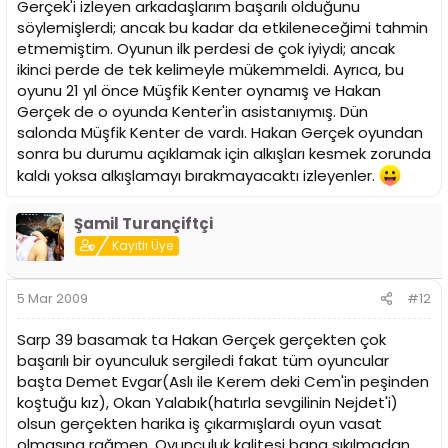
Gerçek'i izleyen arkadaşlarım başarılı olduğunu
söylemişlerdi; ancak bu kadar da etkileneceğimi tahmin
etmemiştim. Oyunun ilk perdesi de çok iyiydi; ancak
ikinci perde de tek kelimeyle mükemmeldi. Ayrıca, bu
oyunu 21 yıl önce Müşfik Kenter oynamış ve Hakan
Gerçek de o oyunda Kenter'in asistanıymış. Dün
salonda Müşfik Kenter de vardı. Hakan Gerçek oyundan
sonra bu durumu açıklamak için alkışları kesmek zorunda
kaldı yoksa alkışlamayı bırakmayacaktı izleyenler.
Şamil Turançiftçi
Kayıtlı Üye
5 Mar 2009
#12
Sarp 39 basamak ta Hakan Gerçek gerçekten çok
başarılı bir oyunculuk sergiledi fakat tüm oyuncular
başta Demet Evgar(Aslı ile Kerem deki Cem'in peşinden
koştuğu kız), Okan Yalabık(hatırla sevgilinin Nejdet'i)
olsun gerçekten harika iş çıkarmışlardı oyun vasat
olmasına rağmen, Oyunculuk kalitesi bana sıkılmadan