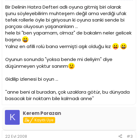
Bir Delinin Hatıra Defteri adlı oyuna gitmiş biri olarak
şunu söyleyebilirim muhteşem değil ama verdiği ufak
tefek rollerle öyle bi giriyosun ki oyuna sanki sende bi
parçası oluyosun yaşananların ...
hele bi "ben yapamam, olmaz" de bakalım neler gelicek
başına
Yalnız en afilli rolü bana vermişti aşık olduğu kız
Oyunun sonunda "yoksa bende mi deliyim" diye
düşünmeyen yoktur sanırım
Gidilip izlenesi bi oyun ...
''anne beni al buradan, çok uzaklara götür, bu dünyada
basacak bir noktam bile kalmadı anne''
Kerem Porazan
K
Kayıtlı Üye
22 Eyl 2008
#3