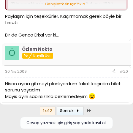
22 Mayıs - Marx'ın Dönüşü Ankara Akün Sahnesi 20:30
Genişletmek için tıkla ...
23 Mayıs - Marx'ın Dönüşü Ankara Akün Sahnesi 20:30
Paylaşım için teşekkürler. Kaçırmamak gerek böyle bir
fırsatı.
24 Mayıs - Marx'ın Dönüşü Ankara Akün Sahnesi 15:30
Bir de Genco Erkal var ki...
Özlem Nokta
Ö
Kayıtlı Üye
30 Nis 2009
#20
Nisan ayına gitmeyi planlıyordum fakat kaçırdım bilet
sorunu yaşadım
Mayıs ayını sabırsızlıkla beklemedeyim
Son
1 of 2
Sonraki
Cevap yazmak için giriş yap yada kayıt ol.