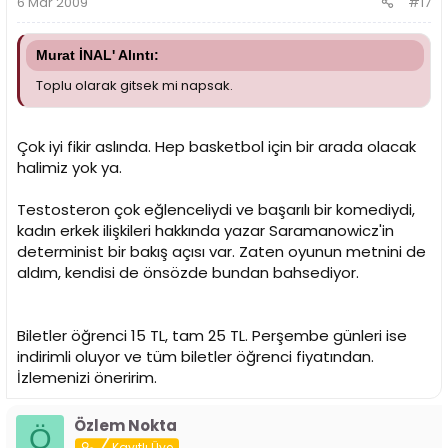
6 Mar 2009
#17
Murat İNAL' Alıntı:
Toplu olarak gitsek mi napsak.
Çok iyi fikir aslında. Hep basketbol için bir arada olacak
halimiz yok ya.
Testosteron çok eğlenceliydi ve başarılı bir komediydi,
kadın erkek ilişkileri hakkında yazar Saramanowicz'in
determinist bir bakış açısı var. Zaten oyunun metnini de
aldım, kendisi de önsözde bundan bahsediyor.
Biletler öğrenci 15 TL, tam 25 TL. Perşembe günleri ise
indirimli oluyor ve tüm biletler öğrenci fiyatından.
İzlemenizi öneririm.
Özlem Nokta
Ö
Kayıtlı Üye