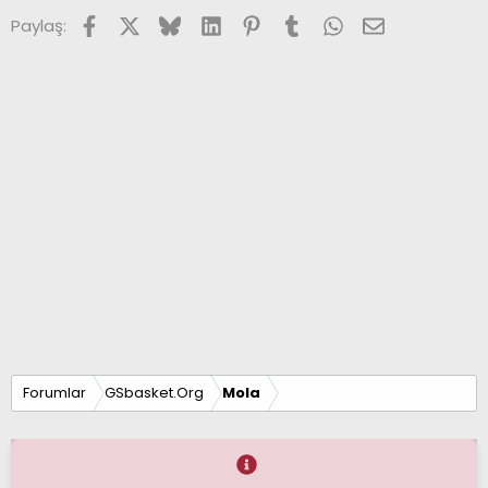
Facebook
X (Twitter)
Bluesky
LinkedIn
Pinterest
Tumblr
WhatsApp
E-posta
Paylaş:
Forumlar
GSbasket.Org
Mola