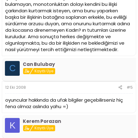
bulamayan, monotonluktan dolayı kendini bu ilişki
çarkından kurtarmak isteyen, ama bunu yaparken
başka bir ilişkinin batağına saplanan erkekle, bu evliliği
sürdürme arzusu duyan, ama onurunu kurtarmak adına
da kocasına direnemeyen Kadın? ın tutumları üzerine
kuruludur. Ama sonuçta herkes değişmekte ve
olgunlaşmakta, bu da bir ilişkiden ne beklediğimizi ve
nasıl yürütmeyi tercih ettiğimizi netleştirmektedir.
Can Bulubay
C
Kayıtlı Üye
12 Eki 2008
#5
oyuncular hakkında da ufak bilgiler geçebilirseniz hiç
fena olmaz aslında yahu =)
Kerem Porazan
K
Kayıtlı Üye