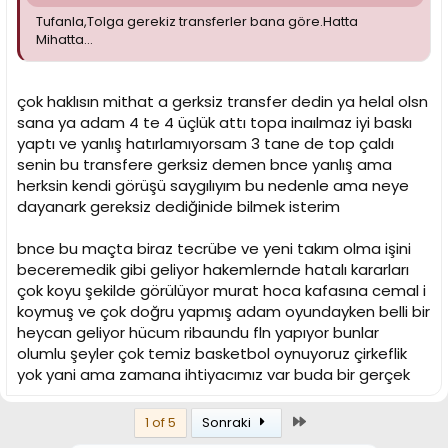
Tufanla,Tolga gerekiz transferler bana göre.Hatta
Mihatta...
çok haklısın mithat a gerksiz transfer dedin ya helal olsn
sana ya adam 4 te 4 üçlük attı topa inaılmaz iyi baskı
yaptı ve yanlış hatırlamıyorsam 3 tane de top çaldı
senin bu transfere gerksiz demen bnce yanlış ama
herksin kendi görüşü saygılıyım bu nedenle ama neye
dayanark gereksiz dediğinide bilmek isterim
bnce bu maçta biraz tecrübe ve yeni takım olma işini
beceremedik gibi geliyor hakemlernde hatalı kararları
çok koyu şekilde görülüyor murat hoca kafasına cemal i
koymuş ve çok doğru yapmış adam oyundayken belli bir
heycan geliyor hücum ribaundu fln yapıyor bunlar
olumlu şeyler çok temiz basketbol oynuyoruz çirkeflik
yok yani ama zamana ihtiyacımız var buda bir gerçek
Son
1 of 5
Sonraki