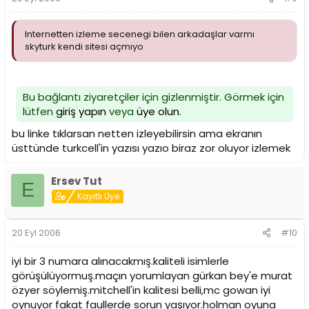
Internetten izleme secenegi bilen arkadaşlar varmı
skyturk kendi sitesi açmıyo
Bu bağlantı ziyaretçiler için gizlenmiştir. Görmek için
lütfen
giriş yapın
veya
üye olun
.
bu linke tıklarsan netten izleyebilirsin ama ekranın
üsttünde turkcell'in yazısı yazıo biraz zor oluyor izlemek
Ersev Tut
E
Kayıtlı Üye
20 Eyl 2006
#10
iyi bir 3 numara alınacakmış.kaliteli isimlerle
görüşülüyormuş.maçın yorumlayan gürkan bey'e murat
özyer söylemiş.mitchell'in kalitesi belli,mc gowan iyi
oynuyor fakat faullerde sorun yaşıyor.holman oyuna