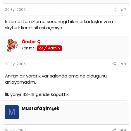
20 Eyl 2006
#7
Internetten izleme secenegi bilen arkadaşlar varmı
skyturk kendi sitesi açmıyo
Önder Ç.
Yönetici
Admin
20 Eyl 2006
#8
Anıran bir yaratık var salonda ama ne oldugunu
anlayamadım.
İlk yarıyı 43-41 geride kapattık.
Mustafa Şimşek
M
20 Eyl 2006
#9