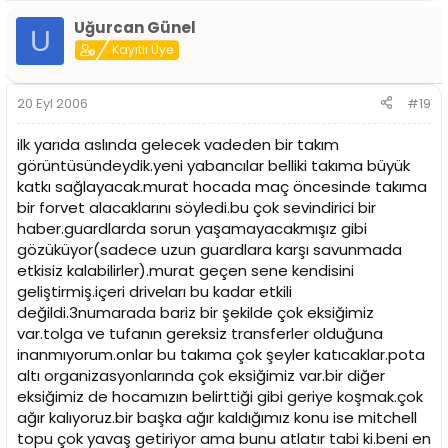
Uğurcan Günel
U
Kayıtlı Üye
20 Eyl 2006
#19
ilk yarıda aslında gelecek vadeden bir takım
görüntüsündeydik.yeni yabancılar belliki takıma büyük
katkı sağlayacak.murat hocada maç öncesinde takıma
bir forvet alacaklarını söyledi.bu çok sevindirici bir
haber.guardlarda sorun yaşamayacakmışız gibi
gözüküyor(sadece uzun guardlara karşı savunmada
etkisiz kalabilirler).murat geçen sene kendisini
geliştirmiş.içeri driveları bu kadar etkili
değildi.3numarada bariz bir şekilde çok eksiğimiz
var.tolga ve tufanın gereksiz transferler olduğuna
inanmıyorum.onlar bu takıma çok şeyler katıcaklar.pota
altı organizasyonlarında çok eksiğimiz var.bir diğer
eksiğimiz de hocamızın belirttiği gibi geriye koşmak.çok
ağır kalıyoruz.bir başka ağır kaldığımız konu ise mitchell
topu çok yavaş getiriyor ama bunu atlatır tabi ki.beni en