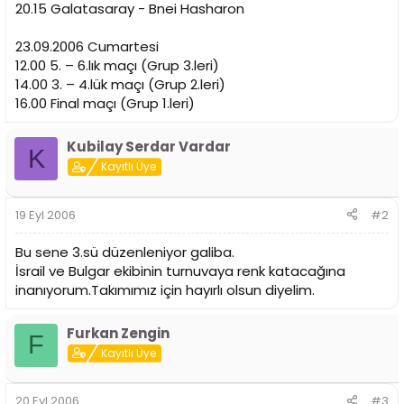
20.15 Galatasaray - Bnei Hasharon
23.09.2006 Cumartesi
12.00 5. – 6.lık maçı (Grup 3.leri)
14.00 3. – 4.lük maçı (Grup 2.leri)
16.00 Final maçı (Grup 1.leri)
Kubilay Serdar Vardar
K
Kayıtlı Üye
19 Eyl 2006
#2
Bu sene 3.sü düzenleniyor galiba.
İsrail ve Bulgar ekibinin turnuvaya renk katacağına
inanıyorum.Takımımız için hayırlı olsun diyelim.
Furkan Zengin
F
Kayıtlı Üye
20 Eyl 2006
#3