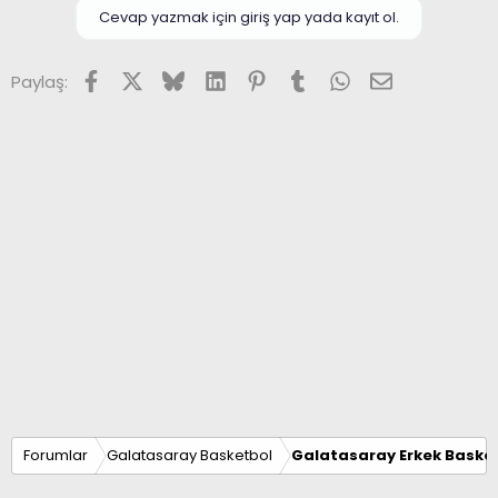
Cevap yazmak için giriş yap yada kayıt ol.
Facebook
X (Twitter)
Bluesky
LinkedIn
Pinterest
Tumblr
WhatsApp
E-posta
Paylaş:
Forumlar
Galatasaray Basketbol
Galatasaray Erkek Basket