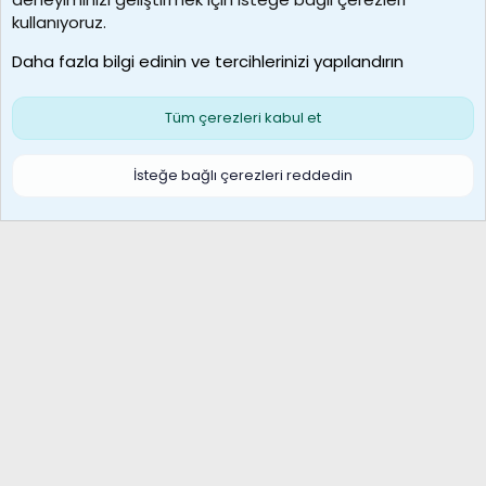
MosesBrownHayranı
kullanıyoruz.
Son üye
Daha fazla bilgi edinin ve tercihlerinizi yapılandırın
Bize ulaşın
Şartlar ve kurallar
Gizlilik politikası
Çerezler
Yardım
Ana sayfa
R
Tüm çerezleri kabul et
S
S
Galatasaray Basketbol | GS Basket Taraftar Platformu
İsteğe bağlı çerezleri reddedin
®
Community platform by XenForo
© 2010-2026 XenForo Ltd.
XenForo Türkçe 🇹🇷 Destek Forumu –
XenWp.Com