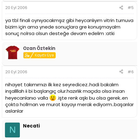
20 Eyl 2006
#5
ya tbl finali oynıyacakmşız gibi heycanlıyım vitrin turnuva
bizim için ama ynede sonuçlara gre konuşmayalm
sonuç nolrsa olsun desteğe devam edelim :atki
Ozan Öztekin
Kayıtlı Üye
20 Eyl 2006
#6
nihayet takımımızı ilk kez seyredicez..hadi bakalım
inşallllah ii bi başlangıç olur.hazırlık maçıda olsa insan
heyecanlanıo valla
.işte renk aşkı bu olsa gerek..en
çokta hollman ve murat kayayı merak ediyorm..başarılar
aslanlar
Necati
N