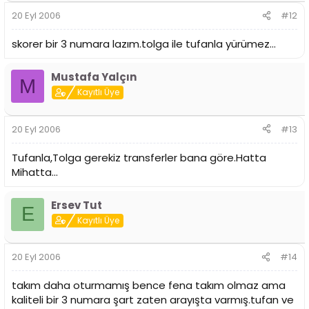
20 Eyl 2006
#12
skorer bir 3 numara lazım.tolga ile tufanla yürümez...
Mustafa Yalçın
M
Kayıtlı Üye
20 Eyl 2006
#13
Tufanla,Tolga gerekiz transferler bana göre.Hatta
Mihatta...
Ersev Tut
E
Kayıtlı Üye
20 Eyl 2006
#14
takım daha oturmamış bence fena takım olmaz ama
kaliteli bir 3 numara şart zaten arayışta varmış.tufan ve