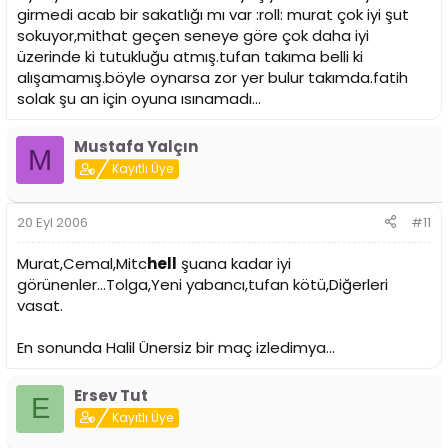
girmedi acab bir sakatlığı mı var :roll: murat çok iyi şut
sokuyor,mithat geçen seneye göre çok daha iyi
üzerinde ki tutukluğu atmış.tufan takıma belli ki
alışamamış.böyle oynarsa zor yer bulur takımda.fatih
solak şu an için oyuna ısınamadı...
Mustafa Yalçın
M
Kayıtlı Üye
20 Eyl 2006
#11
Murat,Cemal,Mitc
hell
şuana kadar iyi
görünenler...Tolga,Yeni yabancı,tufan kötü,Diğerleri
vasat.
En sonunda Halil Ünersiz bir maç izledimya...
Ersev Tut
E
Kayıtlı Üye