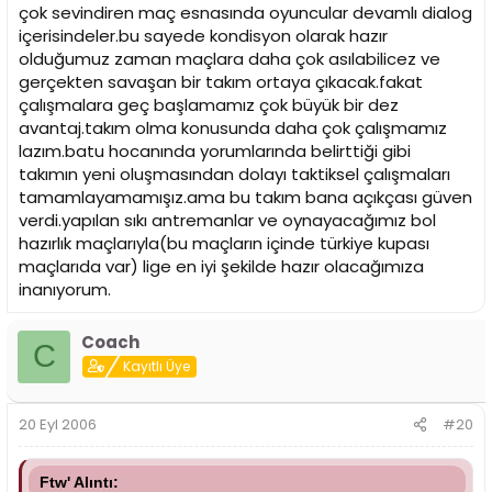
çok sevindiren maç esnasında oyuncular devamlı dialog
içerisindeler.bu sayede kondisyon olarak hazır
olduğumuz zaman maçlara daha çok asılabilicez ve
gerçekten savaşan bir takım ortaya çıkacak.fakat
çalışmalara geç başlamamız çok büyük bir dez
avantaj.takım olma konusunda daha çok çalışmamız
lazım.batu hocanında yorumlarında belirttiği gibi
takımın yeni oluşmasından dolayı taktiksel çalışmaları
tamamlayamamışız.ama bu takım bana açıkçası güven
verdi.yapılan sıkı antremanlar ve oynayacağımız bol
hazırlık maçlarıyla(bu maçların içinde türkiye kupası
maçlarıda var) lige en iyi şekilde hazır olacağımıza
inanıyorum.
Coach
C
Kayıtlı Üye
20 Eyl 2006
#20
Ftw' Alıntı: