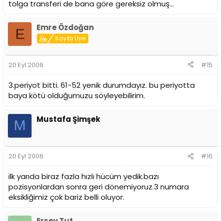
tolga transferi de bana göre gereksiz olmuş...
Emre Özdoğan
E
Kayıtlı Üye
20 Eyl 2006
#15
3.periyot bitti. 61-52 yenik durumdayız. bu periyotta
baya kötü olduğumuzu söyleyebilirim.
Mustafa Şimşek
M
20 Eyl 2006
#16
ilk yarıda biraz fazla hızlı hücüm yedik.bazı
pozisyonlardan sonra geri dönemiyoruz.3 numara
eksikliğimiz çok bariz belli oluyor.
Ersev Tut