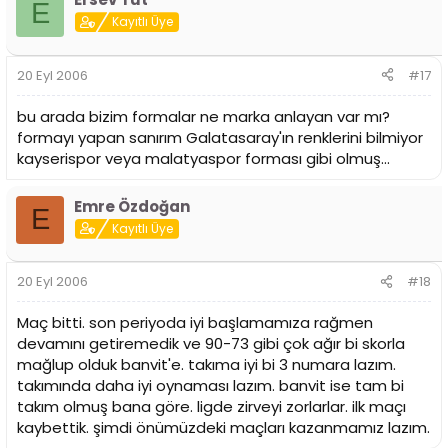
E
Kayıtlı Üye
20 Eyl 2006
#17
bu arada bizim formalar ne marka anlayan var mı?
formayı yapan sanırım Galatasaray'ın renklerini bilmiyor
kayserispor veya malatyaspor forması gibi olmuş...
Emre Özdoğan
E
Kayıtlı Üye
20 Eyl 2006
#18
Maç bitti. son periyoda iyi başlamamıza rağmen
devamını getiremedik ve 90-73 gibi çok ağır bi skorla
mağlup olduk banvit'e. takıma iyi bi 3 numara lazım.
takımında daha iyi oynaması lazım. banvit ise tam bi
takım olmuş bana göre. ligde zirveyi zorlarlar. ilk maçı
kaybettik. şimdi önümüzdeki maçları kazanmamız lazım.