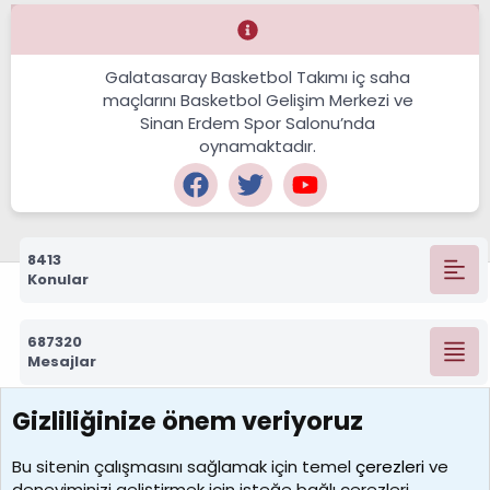
Galatasaray Basketbol Takımı iç saha
maçlarını Basketbol Gelişim Merkezi ve
Sinan Erdem Spor Salonu’nda
oynamaktadır.
8413
Konular
687320
Mesajlar
Gizliliğinize önem veriyoruz
7390
Kullanıcılar
Bu sitenin çalışmasını sağlamak için temel
çerezleri
ve
deneyiminizi geliştirmek için isteğe bağlı çerezleri