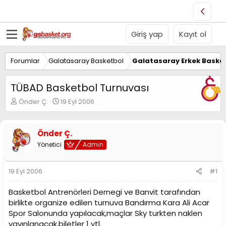
Giriş yap
Kayıt ol
Forumlar
Galatasaray Basketbol
Galatasaray Erkek Basket
TÜBAD Basketbol Turnuvası
K
B
Önder Ç.
19 Eyl 2006
o
a
n
ş
u
l
Önder Ç.
y
a
Yönetici
Admin
u
n
B
g
a
ı
19 Eyl 2006
#1
ş
ç
l
t
Basketbol Antrenörleri Dernegi ve Banvit tarafından
a
a
t
r
birlikte organize edilen turnuva Bandırma Kara Ali Acar
a
i
Spor Salonunda yapılacak,maçlar Sky turkten naklen
n
h
yayınlanacak,biletler 1 ytl.