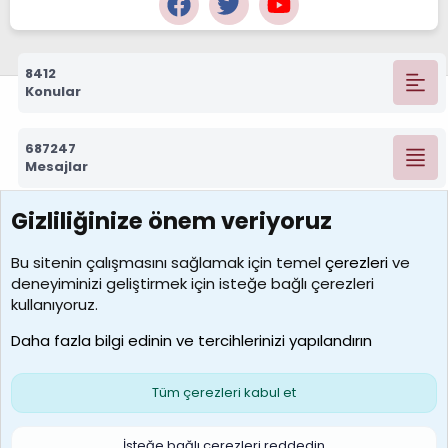
8412
Konular
687247
Mesajlar
Gizliliğinize önem veriyoruz
7388
Kullanıcılar
Bu sitenin çalışmasını sağlamak için temel
çerezleri
ve
deneyiminizi geliştirmek için isteğe bağlı çerezleri
borabekirogluu
kullanıyoruz.
Son üye
Daha fazla bilgi edinin ve tercihlerinizi yapılandırın
Bize ulaşın
Şartlar ve kurallar
Gizlilik politikası
Çerezler
Yardım
Ana sayfa
R
Tüm çerezleri kabul et
S
S
Galatasaray Basketbol | GS Basket Taraftar Platformu
İsteğe bağlı çerezleri reddedin