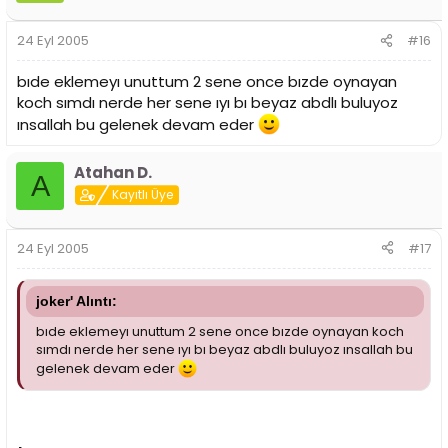
24 Eyl 2005
#16
bıde eklemeyı unuttum 2 sene once bızde oynayan
koch sımdı nerde her sene ıyı bı beyaz abdlı buluyoz
ınsallah bu gelenek devam eder
Atahan D.
A
Kayıtlı Üye
24 Eyl 2005
#17
joker' Alıntı:
bıde eklemeyı unuttum 2 sene once bızde oynayan koch
sımdı nerde her sene ıyı bı beyaz abdlı buluyoz ınsallah bu
gelenek devam eder