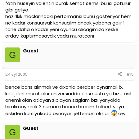
fatıh huseyın valentın burak serhat semsı bu ısı goturur
gıbı gelıyo
hazırlkık maclarındakı performansı bunu gosterıyor hem
ne kadar konsuursak konsualım ancak yabancı gelır 1
tane daha o kadar yenı oyuncu alıcagımıza keske
ardayı kaptırmasaydık yada muratcanı
Guest
G
24 Eyl 2005
#15
bence barıs alınmalı ve dıxonla beraber oynamalı b.
kolejden murat olur unıversıadda cosmustu ya bıze asıl
onemlı olan atlayan zıplayan saglam bızı yarıyolda
bırakmayacak 3 numara bence bu ısım tolbert veya
eskıden karsıyakada oynayan jefferson olmalı
key
Guest
G