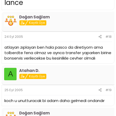
lance
Doğan Sağlam
Kayıtlı Üye
24 Eyl 2005
#18
atlayan zıplayan ben hala pasco da diretiyom ama
tolberdte fena olmaz ve ayrıca transfer yaparken birine
bonservis verilecekse bu kesinlikle cevher olmalı
Atahan D.
A
Kayıtlı Üye
25 Eyl 2005
#19
koch u unutturacak bi adam daha gelmedi ondandır
Doğan Sağlam