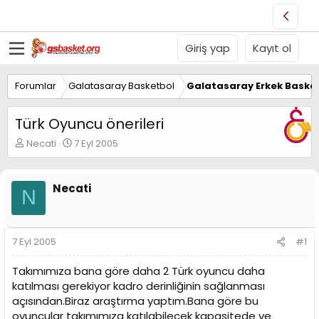
Giriş yap
Kayıt ol
Forumlar
Galatasaray Basketbol
Galatasaray Erkek Basket
Türk Oyuncu önerileri
K
B
Necati
7 Eyl 2005
o
a
n
ş
u
l
Necati
N
y
a
u
n
B
g
a
ı
7 Eyl 2005
#1
ş
ç
l
t
Takımımıza bana göre daha 2 Türk oyuncu daha
a
a
t
r
katılması gerekiyor kadro derinliğinin sağlanması
a
i
açısından.Biraz araştırma yaptım.Bana göre bu
n
h
oyuncular takımımıza katılabilecek kapasitede ve