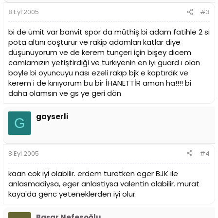
8 Eyl 2005
#3
bi de ümit var banvit spor da müthiş bi adam fatihle 2 si
pota altını coşturur ve rakip adamları katlar diye
düşünüyorum ve de kerem tunçeri için bişey dicem
camiamızın yetiştirdiği ve turkıyenin en iyi guard ı olan
boyle bi oyuncuyu nası ezeli rakıp bjk e kaptırdık ve
kerem i de kınıyorum bu bir İHANETTİR aman ha!!!! bi
daha olamsın ve gs ye geri dön
gayserli
G
8 Eyl 2005
#4
kaan cok iyi olabilir. erdem turetken eger BJK ile
anlasmadiysa, eger anlastiysa valentin olabilir. murat
kaya'da genc yeteneklerden iyi olur.
Başar Nefesoğlu