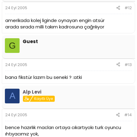
24 Eyl 2005
#12
amerikada kolej liginde oynayan engin atsür
arada sırada milli takım kadrosuna çağrılıyor
Guest
G
24 Eyl 2005
#13
bana fikstür lazım bu seneki ? :atki
Alp Levi
A
Kayıtlı Üye
24 Eyl 2005
#14
bence hazırlık macları ortaya cıkartıyokı turk oyuncu
ıhtıyacımız yok,