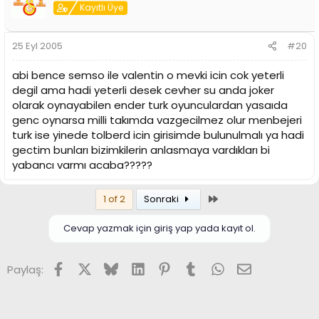
Kayıtlı Üye
25 Eyl 2005
#20
abi bence semso ile valentin o mevki icin cok yeterli
degil ama hadi yeterli desek cevher su anda joker
olarak oynayabilen ender turk oyunculardan yasaıda
genc oynarsa milli takımda vazgecilmez olur menbejeri
turk ise yinede tolberd icin girisimde bulunulmalı ya hadi
gectim bunları bizimkilerin anlasmaya vardıkları bi
yabancı varmı acaba?????
Son
1 of 2
Sonraki
Cevap yazmak için giriş yap yada kayıt ol.
Facebook
X (Twitter)
Bluesky
LinkedIn
Pinterest
Tumblr
WhatsApp
E-posta
Paylaş: