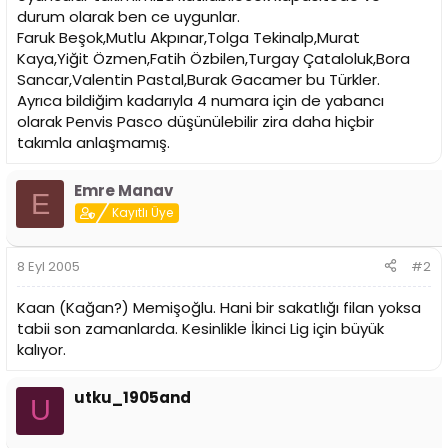
i
durum olarak ben ce uygunlar.
Faruk Beşok,Mutlu Akpınar,Tolga Tekinalp,Murat
Kaya,Yiğit Özmen,Fatih Özbilen,Turgay Çataloluk,Bora
Sancar,Valentin Pastal,Burak Gacamer bu Türkler.
Ayrıca bildiğim kadarıyla 4 numara için de yabancı
olarak Penvis Pasco düşünülebilir zira daha hiçbir
takımla anlaşmamış.
Emre Manav
E
Kayıtlı Üye
8 Eyl 2005
#2
Kaan (Kağan?) Memişoğlu. Hani bir sakatlığı filan yoksa
tabii son zamanlarda. Kesinlikle İkinci Lig için büyük
kalıyor.
utku_1905and
U