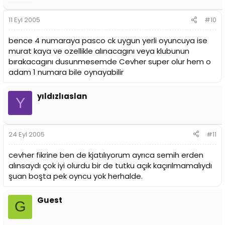
11 Eyl 2005
#10
bence 4 numaraya pasco ck uygun yerli oyuncuya ise
murat kaya ve ozellikle alınacagını veya klubunun
bırakacagını dusunmesemde Cevher super olur hem o
adam 1 numara bile oynayabilir
yıldızlıaslan
Y
24 Eyl 2005
#11
cevher fikrine ben de kjatılıyorum ayrıca semih erden
alınsaydı çok iyi olurdu bir de tutku açık kaçırılmamalıydı
şuan boşta pek oyncu yok herhalde.
Guest
G