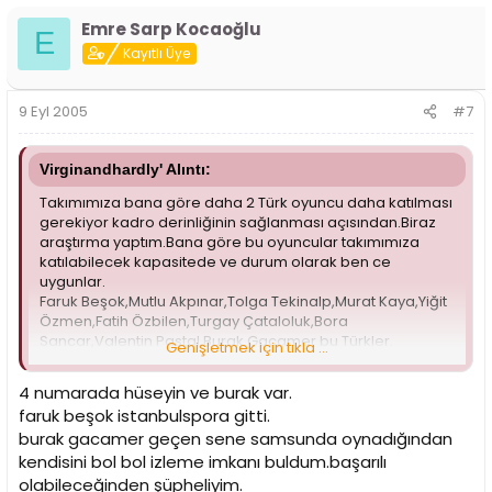
Emre Sarp Kocaoğlu
E
Kayıtlı Üye
9 Eyl 2005
#7
Virginandhardly' Alıntı:
Takımımıza bana göre daha 2 Türk oyuncu daha katılması
gerekiyor kadro derinliğinin sağlanması açısından.Biraz
araştırma yaptım.Bana göre bu oyuncular takımımıza
katılabilecek kapasitede ve durum olarak ben ce
uygunlar.
Faruk Beşok,Mutlu Akpınar,Tolga Tekinalp,Murat Kaya,Yiğit
Özmen,Fatih Özbilen,Turgay Çataloluk,Bora
Sancar,Valentin Pastal,Burak Gacamer bu Türkler.
Genişletmek için tıkla ...
Ayrıca bildiğim kadarıyla 4 numara için de yabancı olarak
Penvis Pasco düşünülebilir zira daha hiçbir takımla
4 numarada hüseyin ve burak var.
anlaşmamış.
faruk beşok istanbulspora gitti.
burak gacamer geçen sene samsunda oynadığından
kendisini bol bol izleme imkanı buldum.başarılı
olabileceğinden şüpheliyim.