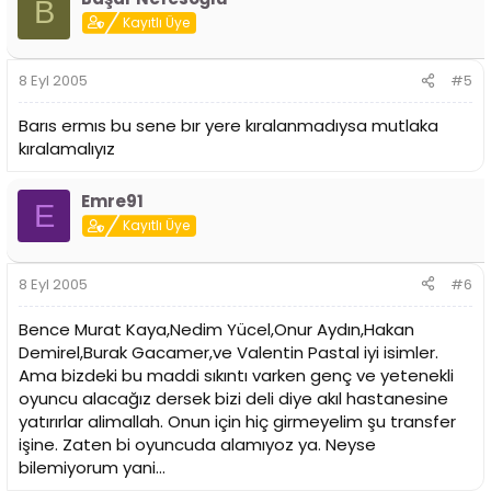
B
Kayıtlı Üye
8 Eyl 2005
#5
Barıs ermıs bu sene bır yere kıralanmadıysa mutlaka
kıralamalıyız
Emre91
E
Kayıtlı Üye
8 Eyl 2005
#6
Bence Murat Kaya,Nedim Yücel,Onur Aydın,Hakan
Demirel,Burak Gacamer,ve Valentin Pastal iyi isimler.
Ama bizdeki bu maddi sıkıntı varken genç ve yetenekli
oyuncu alacağız dersek bizi deli diye akıl hastanesine
yatırırlar alimallah. Onun için hiç girmeyelim şu transfer
işine. Zaten bi oyuncuda alamıyoz ya. Neyse
bilemiyorum yani...